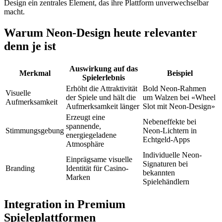
Design ein zentrales Element, das ihre Plattform unverwechselbar
macht.
Warum Neon-Design heute relevanter
denn je ist
Auswirkung auf das
Merkmal
Beispiel
Spielerlebnis
Erhöht die Attraktivität
Bold Neon-Rahmen
Visuelle
der Spiele und hält die
um Walzen bei «Wheel
Aufmerksamkeit
Aufmerksamkeit länger
Slot mit Neon-Design»
Erzeugt eine
Nebeneffekte bei
spannende,
Stimmungsgebung
Neon-Lichtern in
energiegeladene
Echtgeld-Apps
Atmosphäre
Individuelle Neon-
Einprägsame visuelle
Signaturen bei
Branding
Identität für Casino-
bekannten
Marken
Spielehändlern
Integration in Premium
Spieleplattformen