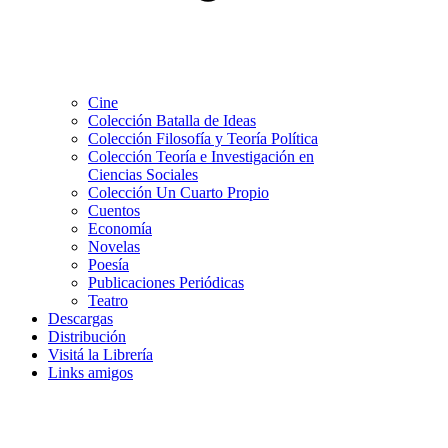
Cine
Colección Batalla de Ideas
Colección Filosofía y Teoría Política
Colección Teoría e Investigación en
Ciencias Sociales
Colección Un Cuarto Propio
Cuentos
Economía
Novelas
Poesía
Publicaciones Periódicas
Teatro
Descargas
Distribución
Visitá la Librería
Links amigos