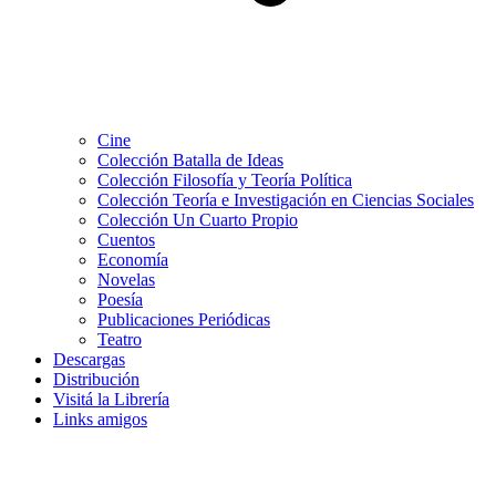
Cine
Colección Batalla de Ideas
Colección Filosofía y Teoría Política
Colección Teoría e Investigación en Ciencias Sociales
Colección Un Cuarto Propio
Cuentos
Economía
Novelas
Poesía
Publicaciones Periódicas
Teatro
Descargas
Distribución
Visitá la Librería
Links amigos