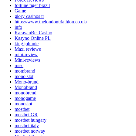
fortune tiger brazil
Game
glory-casinos tr
https://www.thelondontriathlon.co.uk/
info
KaravanBet Casino
Kasyno Online PL
king johnnie
Maxi reviewe
mini-review
Mini-reviews
misc
mombrand
mono slot
Mono-brand
Monobrand
monobrend
monogame
monoslot
mostbet
mostbet GR
mostbet hungary
mostbet italy
mostbet norway