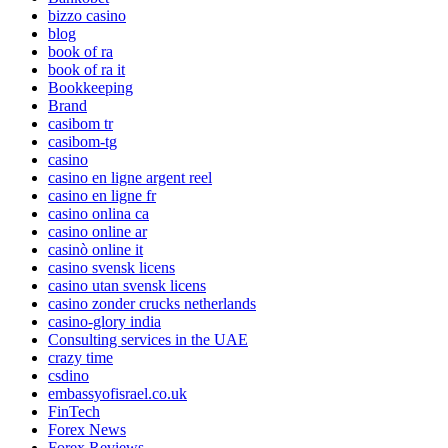
bizzo casino
blog
book of ra
book of ra it
Bookkeeping
Brand
casibom tr
casibom-tg
casino
casino en ligne argent reel
casino en ligne fr
casino onlina ca
casino online ar
casinò online it
casino svensk licens
casino utan svensk licens
casino zonder crucks netherlands
casino-glory india
Consulting services in the UAE
crazy time
csdino
embassyofisrael.co.uk
FinTech
Forex News
Forex Reviews