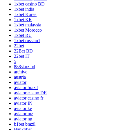
1xbet casino BD
1xbet india
1xbet Korea
1xbet KR
1xbet malaysia
1xbet Morocco
1xbet RU
1xbet russian1
22bet
22Bet BD
22bet IT
5
888starz bd
archive
austria
aviator
aviator brazil
aviator casino DE
aviator casino fr
aviator IN
aviator ke
aviator mz
aviator ng
b1bet brazil
Bankobet