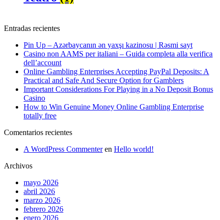
Entradas recientes
Pin Up – Azərbaycanın ən yaxşı kazinosu | Rəsmi sayt
Casino non AAMS per italiani – Guida completa alla verifica
dell’account
Online Gambling Enterprises Accepting PayPal Deposits: A
Practical and Safe And Secure Option for Gamblers
Important Considerations For Playing in a No Deposit Bonus
Casino
How to Win Genuine Money Online Gambling Enterprise
totally free
Comentarios recientes
A WordPress Commenter
en
Hello world!
Archivos
mayo 2026
abril 2026
marzo 2026
febrero 2026
enero 2026