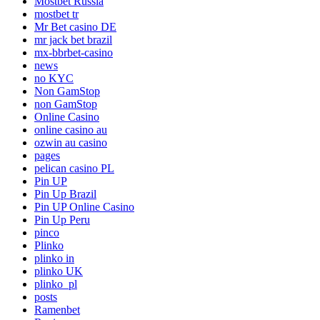
Mostbet Russia
mostbet tr
Mr Bet casino DE
mr jack bet brazil
mx-bbrbet-casino
news
no KYC
Non GamStop
non GamStop
Online Casino
online casino au
ozwin au casino
pages
pelican casino PL
Pin UP
Pin Up Brazil
Pin UP Online Casino
Pin Up Peru
pinco
Plinko
plinko in
plinko UK
plinko_pl
posts
Ramenbet