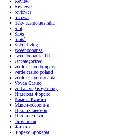
Review
Reviewe
reviewer
reviews
ricky casino australia
Slot
Slots
Slots`
Sober living
sweet bonanza
sweet bonanza TR
Uncategorized
verde casino hungary
verde casino poland
verde casino romania
Vovan Casino
vulkan vegas germany
Индексы Форекс
Комета Казино
Макси-обзорник
Пролив мейнов
Пролив сетки
сателлиты
Финтех
Форекс Брокеры