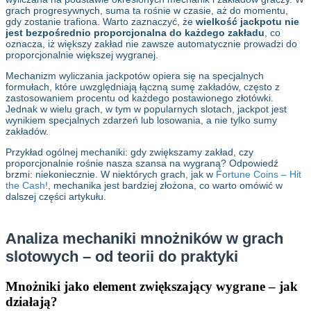
grach progresywnych, suma ta rośnie w czasie, aż do momentu,
gdy zostanie trafiona. Warto zaznaczyć, że
wielkość jackpotu nie
jest bezpośrednio proporcjonalna do każdego zakładu
, co
oznacza, iż większy zakład nie zawsze automatycznie prowadzi do
proporcjonalnie większej wygranej.
Mechanizm wyliczania jackpotów opiera się na specjalnych
formułach, które uwzględniają łączną sumę zakładów, często z
zastosowaniem procentu od każdego postawionego złotówki.
Jednak w wielu grach, w tym w popularnych slotach, jackpot jest
wynikiem specjalnych zdarzeń lub losowania, a nie tylko sumy
zakładów.
Przykład ogólnej mechaniki: gdy zwiększamy zakład, czy
proporcjonalnie rośnie nasza szansa na wygraną? Odpowiedź
brzmi: niekoniecznie. W niektórych grach, jak w
Fortune Coins – Hit
the Cash!
, mechanika jest bardziej złożona, co warto omówić w
dalszej części artykułu.
Analiza mechaniki mnożników w grach
slotowych – od teorii do praktyki
Mnożniki jako element zwiększający wygrane – jak
działają?