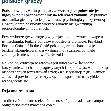
polskich graczy
Podsumowując, warto pamiętać, że
wzrost jackpotów nie jest
nigdy w pełni proporcjonalny do wielkości zakładu
. W praktyce,
mechanika gier, regulacje prawne oraz psychologia graczy tworzą
złożony obraz, w którym większe zakłady nie gwarantują
proporcjonalnych wygranych.
Przy wyborze gry z progresywnym jackpotem, zwracaj uwagę na
jej mechaniki, funkcje bonusowe i dostępne promocje. Przykład
Fortune Coins – Hit the Cash! pokazuje, że mechanika ta jest
bardziej skomplikowana, a wygrane mogą zależeć od wielu
zmiennych, nie tylko od wielkości zakładu.
Na koniec, edukacja hazardowa jest kluczowa – świadome
korzystanie z mechanik progresywnych jackpotów pozwala uniknąć
niepotrzebnych rozczarowań i zwiększa satysfakcję z gry. Pamiętaj,
że hazard powinien być rozrywką, a nie sposobem na szybkie
wzbogacenie się.
Deja una respuesta
Tu dirección de correo electrónico no será publicada.
Los campos
obligatorios están marcados con
*