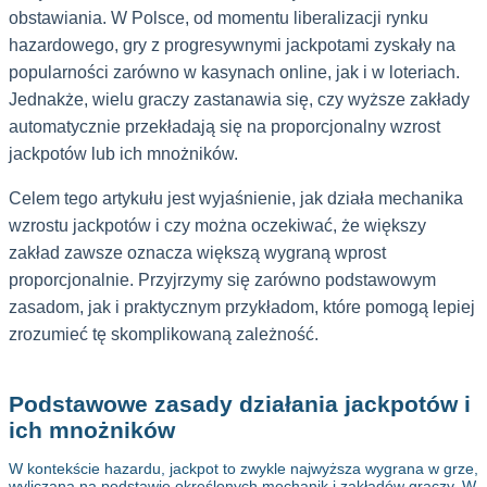
obstawiania. W Polsce, od momentu liberalizacji rynku
hazardowego, gry z progresywnymi jackpotami zyskały na
popularności zarówno w kasynach online, jak i w loteriach.
Jednakże, wielu graczy zastanawia się, czy wyższe zakłady
automatycznie przekładają się na proporcjonalny wzrost
jackpotów lub ich mnożników.
Celem tego artykułu jest wyjaśnienie, jak działa mechanika
wzrostu jackpotów i czy można oczekiwać, że większy
zakład zawsze oznacza większą wygraną wprost
proporcjonalnie. Przyjrzymy się zarówno podstawowym
zasadom, jak i praktycznym przykładom, które pomogą lepiej
zrozumieć tę skomplikowaną zależność.
Podstawowe zasady działania jackpotów i
ich mnożników
W kontekście hazardu, jackpot to zwykle najwyższa wygrana w grze,
wyliczana na podstawie określonych mechanik i zakładów graczy. W