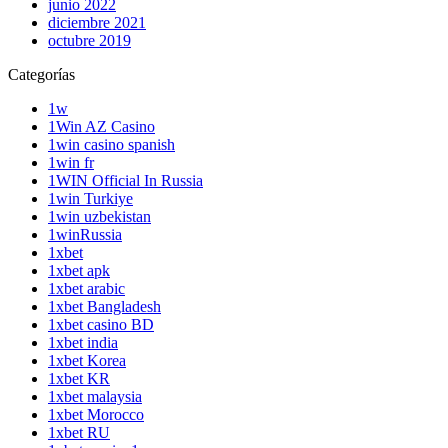
junio 2022
diciembre 2021
octubre 2019
Categorías
1w
1Win AZ Casino
1win casino spanish
1win fr
1WIN Official In Russia
1win Turkiye
1win uzbekistan
1winRussia
1xbet
1xbet apk
1xbet arabic
1xbet Bangladesh
1xbet casino BD
1xbet india
1xbet Korea
1xbet KR
1xbet malaysia
1xbet Morocco
1xbet RU