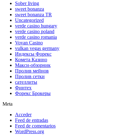
Sober living
sweet bonanza
sweet bonanza TR
Uncategorized
verde casino hungary
verde casino poland
verde casino romania
Vovan Casino
vulkan vegas germany
Индексы Форекс
Комета Казино
Макси-обзорник
Пролив мейнов
Пролив сетки
сателлиты
Финтех
Форекс Брокеры
Meta
Acceder
Feed de entradas
Feed de comentarios
WordPress.org