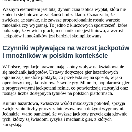
Ważnym elementem jest tutaj dynamiczna tablica wypłat, która nie
zmienia się liniowo w zależności od zakładu. Oznacza to, że
zwiększając stawkę, nie zawsze proporcjonalnie rośnie wartość
mnożnika czy wygranej. To jedno z kluczowych spostrzeżeń, które
pokazuje, że w wielu grach, mechanika nie jest liniowa, a wzrost
jackpotów i mnożników jest bardziej skomplikowany.
Czynniki wpływające na wzrost jackpotów
i mnożników w polskim kontekście
W Polsce, regulacje prawne mają istotny wpływ na kształtowanie
się mechanik jackpotów. Ustawy dotyczące gier hazardowych
ograniczają niektóre praktyki, co przekłada się na sposób, w jaki
operatorzy mogą konstruować swoje gry. Mimo to, popularność gier
z progresywnymi jackpotami rośnie, co potwierdzają statystyki oraz
rosnąca liczba dostępnych tytułów na polskich platformach.
Kultura hazardowa, zwłaszcza wśród młodszych pokoleń, sprzyja
zwiększaniu liczby graczy zainteresowanych dużymi wygranymi.
Jednakże, warto pamiętać, że wyższe jackpoty przyciągają głównie
tych, którzy są świadomi ryzyka i mechanik gier, z których
korzystają.