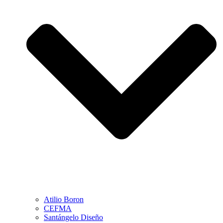
Atilio Boron
CEFMA
Santángelo Diseño