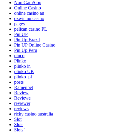
Non GamStop
Online Casino
online casino au
ozwin au casino
pages
pelican casino PL
Pin UP
Pin Up Brazil
Pin UP Online Casino
Pin Up Peru
pinco
Plinko
plinko in
plinko UK
plinko_pl
posts
Ramenbet
Review
Reviewe
reviewer
reviews
ricky casino australia
Slot
Slots
Slots`