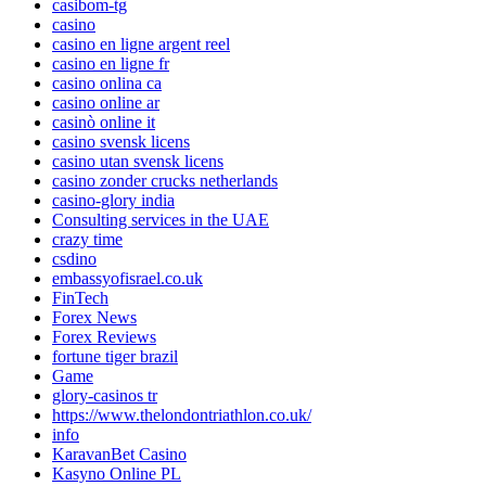
casibom-tg
casino
casino en ligne argent reel
casino en ligne fr
casino onlina ca
casino online ar
casinò online it
casino svensk licens
casino utan svensk licens
casino zonder crucks netherlands
casino-glory india
Consulting services in the UAE
crazy time
csdino
embassyofisrael.co.uk
FinTech
Forex News
Forex Reviews
fortune tiger brazil
Game
glory-casinos tr
https://www.thelondontriathlon.co.uk/
info
KaravanBet Casino
Kasyno Online PL