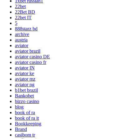
1xbet russian1
22bet
22Bet BD
22bet IT
5
888starz bd
archive
austria
aviator
aviator brazil
aviator casino DE
aviator casino fr
aviator IN
aviator ke
aviator mz
aviator ng
b1bet brazil
Bankobet
bizzo casino
blog
book of ra
book of ra it
Bookkeeping
Brand
casibom tr