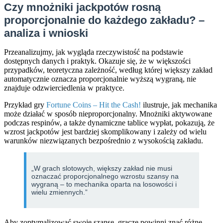
Czy mnożniki jackpotów rosną
proporcjonalnie do każdego zakładu? –
analiza i wnioski
Przeanalizujmy, jak wygląda rzeczywistość na podstawie
dostępnych danych i praktyk. Okazuje się, że w większości
przypadków, teoretyczna zależność, według której większy zakład
automatycznie oznacza proporcjonalnie wyższą wygraną, nie
znajduje odzwierciedlenia w praktyce.
Przykład gry
Fortune Coins – Hit the Cash!
ilustruje, jak mechanika
może działać w sposób nieproporcjonalny. Mnożniki aktywowane
podczas respinów, a także dynamiczne tablice wypłat, pokazują, że
wzrost jackpotów jest bardziej skomplikowany i zależy od wielu
warunków niezwiązanych bezpośrednio z wysokością zakładu.
„W grach slotowych, większy zakład nie musi
oznaczać proporcjonalnego wzrostu szansy na
wygraną – to mechanika oparta na losowości i
wielu zmiennych.”
Aby zoptymalizować swoje szanse, gracze powinni znać różne