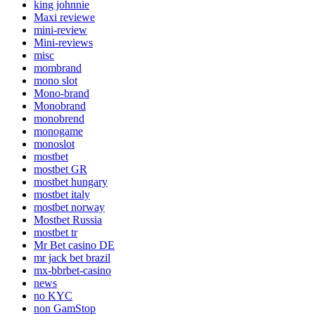
king johnnie
Maxi reviewe
mini-review
Mini-reviews
misc
mombrand
mono slot
Mono-brand
Monobrand
monobrend
monogame
monoslot
mostbet
mostbet GR
mostbet hungary
mostbet italy
mostbet norway
Mostbet Russia
mostbet tr
Mr Bet casino DE
mr jack bet brazil
mx-bbrbet-casino
news
no KYC
non GamStop