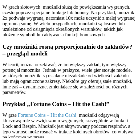
W grach slotowych, mnożniki służą do powiększania wygranych,
często poprzez specjalne funkcje lub bonusy. Na przykład, mnożnik
2x podwaja wygraną, natomiast 10x może uczynić z małej wygranej
ogromną sumę. W wielu przypadkach, mnożniki są losowe lub
uzależnione od osiągnięcia określonych warunków, takich jak
ułożenie symboli lub aktywacja funkcji bonusowych.
Czy mnożniki rosną proporcjonalnie do zakładów?
– przegląd modeli
W teorii, można oczekiwać, że im większy zakład, tym większy
potencjał mnożnika. Jednak w praktyce, wiele gier stosuje modele,
w których mnożniki są ustalane niezależnie od wielkości zakładu
lub mają ograniczone zakresy. Niektóre gry oferują stałe mnożniki,
inne zaś – dynamiczne, zmieniające się w zależności od różnych
parametrów.
Przykład „Fortune Coins – Hit the Cash!”
W grze
Fortune Coins – Hit the Cash!
, mnożniki odgrywają
kluczową rolę w zwiększaniu wygranych, szczególnie w funkcji
Lock and Respin. Mnożnik jest aktywowany podczas respinów, a
jego wartość może rosnąć w trakcie kolejnych obrotów, co wpływa
na końcową wygraną.