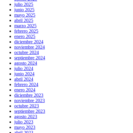
julio 2025
junio 2025
mayo 2025
abril 2025
marzo 2025
febrero 2025
enero 2025
diciembre 2024
noviembre 2024
octubre 2024
septiembre 2024
agosto 2024
julio 2024
junio 2024
abril 2024
febrero 2024
enero 2024
diciembre 2023
noviembre 2023
octubre 2023
septiembre 2023
agosto 2023
julio 2023
mayo 2023
abril 2023