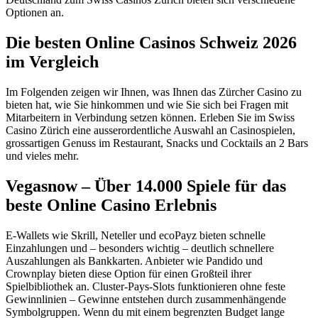
Optionen an.
Die besten Online Casinos Schweiz 2026
im Vergleich
Im Folgenden zeigen wir Ihnen, was Ihnen das Zürcher Casino zu
bieten hat, wie Sie hinkommen und wie Sie sich bei Fragen mit
Mitarbeitern in Verbindung setzen können. Erleben Sie im Swiss
Casino Zürich eine ausserordentliche Auswahl an Casinospielen,
grossartigen Genuss im Restaurant, Snacks und Cocktails an 2 Bars
und vieles mehr.
Vegasnow – Über 14.000 Spiele für das
beste Online Casino Erlebnis
E-Wallets wie Skrill, Neteller und ecoPayz bieten schnelle
Einzahlungen und – besonders wichtig – deutlich schnellere
Auszahlungen als Bankkarten. Anbieter wie Pandido und
Crownplay bieten diese Option für einen Großteil ihrer
Spielbibliothek an. Cluster-Pays-Slots funktionieren ohne feste
Gewinnlinien – Gewinne entstehen durch zusammenhängende
Symbolgruppen. Wenn du mit einem begrenzten Budget lange