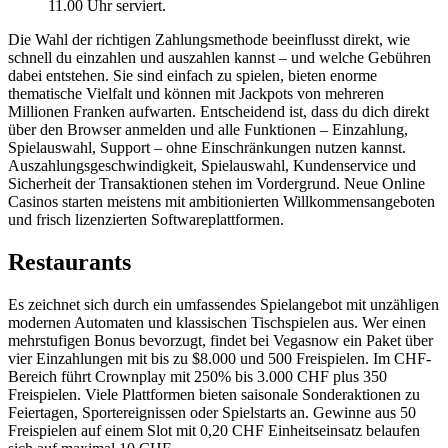
11.00 Uhr serviert.
Die Wahl der richtigen Zahlungsmethode beeinflusst direkt, wie
schnell du einzahlen und auszahlen kannst – und welche Gebühren
dabei entstehen. Sie sind einfach zu spielen, bieten enorme
thematische Vielfalt und können mit Jackpots von mehreren
Millionen Franken aufwarten. Entscheidend ist, dass du dich direkt
über den Browser anmelden und alle Funktionen – Einzahlung,
Spielauswahl, Support – ohne Einschränkungen nutzen kannst.
Auszahlungsgeschwindigkeit, Spielauswahl, Kundenservice und
Sicherheit der Transaktionen stehen im Vordergrund. Neue Online
Casinos starten meistens mit ambitionierten Willkommensangeboten
und frisch lizenzierten Softwareplattformen.
Restaurants
Es zeichnet sich durch ein umfassendes Spielangebot mit unzähligen
modernen Automaten und klassischen Tischspielen aus. Wer einen
mehrstufigen Bonus bevorzugt, findet bei Vegasnow ein Paket über
vier Einzahlungen mit bis zu $8.000 und 500 Freispielen. Im CHF-
Bereich führt Crownplay mit 250% bis 3.000 CHF plus 350
Freispielen. Viele Plattformen bieten saisonale Sonderaktionen zu
Feiertagen, Sportereignissen oder Spielstarts an. Gewinne aus 50
Freispielen auf einem Slot mit 0,20 CHF Einheitseinsatz belaufen