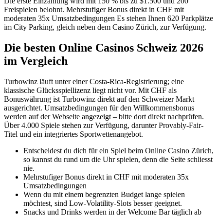
Die erste Einzahlung wird mit 150 % bis zu $1.500 und 200
Freispielen belohnt. Mehrstufiger Bonus direkt in CHF mit
moderaten 35x Umsatzbedingungen Es stehen Ihnen 620 Parkplätze
im City Parking, gleich neben dem Casino Zürich, zur Verfügung.
Die besten Online Casinos Schweiz 2026
im Vergleich
Turbowinz läuft unter einer Costa-Rica-Registrierung; eine
klassische Glücksspiellizenz liegt nicht vor. Mit CHF als
Bonuswährung ist Turbowinz direkt auf den Schweizer Markt
ausgerichtet. Umsatzbedingungen für den Willkommensbonus
werden auf der Webseite angezeigt – bitte dort direkt nachprüfen.
Über 4.000 Spiele stehen zur Verfügung, darunter Provably-Fair-
Titel und ein integriertes Sportwettenangebot.
Entscheidest du dich für ein Spiel beim Online Casino Zürich,
so kannst du rund um die Uhr spielen, denn die Seite schliesst
nie.
Mehrstufiger Bonus direkt in CHF mit moderaten 35x
Umsatzbedingungen
Wenn du mit einem begrenzten Budget lange spielen
möchtest, sind Low-Volatility-Slots besser geeignet.
Snacks und Drinks werden in der Welcome Bar täglich ab