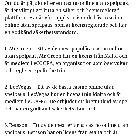
Om du är på jakt efter ett casino online utan spelpaus,
är det viktigt att hitta en säker och licensreglerad
plattform. Här är vår topplista över de bästa casino
online utan spelpaus, som är licensreglerade och har
en godkänd säkerhetsstandard.
1. Mr Green – Ett av de mest populära casino online
utan spelpaus, Mr Green har en licens från Malta och
är medlem i eCOGRA, en organisation som övervakar
och reglerar spelindustrin.
2. LeoVegas – Ett av de bästa casino online utan
spelpaus, LeoVegas har en licens från Malta och är
medlem i eCOGRA. De erbjuder ett brett utbud av spel
och har en godkänd säkerhetsstandard.
3. Betsson – Ett av de mest erfarna casino online utan
spelpaus, Betsson har en licens från Malta och är