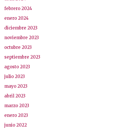
febrero 2024
enero 2024
diciembre 2023
noviembre 2023
octubre 2023
septiembre 2023
agosto 2023
julio 2023
mayo 2023
abril 2023
marzo 2023
enero 2023
junio 2022