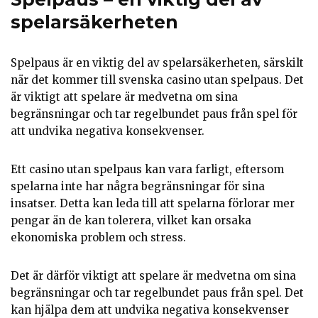
spelarsäkerheten
Spelpaus är en viktig del av spelarsäkerheten, särskilt
när det kommer till svenska casino utan spelpaus. Det
är viktigt att spelare är medvetna om sina
begränsningar och tar regelbundet paus från spel för
att undvika negativa konsekvenser.
Ett casino utan spelpaus kan vara farligt, eftersom
spelarna inte har några begränsningar för sina
insatser. Detta kan leda till att spelarna förlorar mer
pengar än de kan tolerera, vilket kan orsaka
ekonomiska problem och stress.
Det är därför viktigt att spelare är medvetna om sina
begränsningar och tar regelbundet paus från spel. Det
kan hjälpa dem att undvika negativa konsekvenser