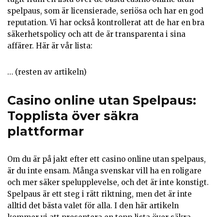
spelpaus, som är licensierade, seriösa och har en god
reputation. Vi har också kontrollerat att de har en bra
säkerhetspolicy och att de är transparenta i sina
affärer. Här är vår lista:
… (resten av artikeln)
Casino online utan Spelpaus:
Topplista över säkra
plattformar
Om du är på jakt efter ett casino online utan spelpaus,
är du inte ensam. Många svenskar vill ha en roligare
och mer säker spelupplevelse, och det är inte konstigt.
Spelpaus är ett steg i rätt riktning, men det är inte
alltid det bästa valet för alla. I den här artikeln