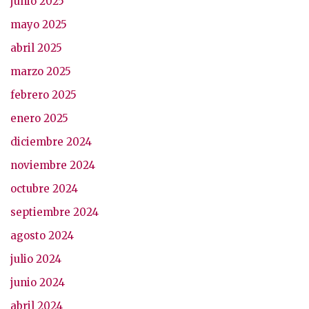
junio 2025
mayo 2025
abril 2025
marzo 2025
febrero 2025
enero 2025
diciembre 2024
noviembre 2024
octubre 2024
septiembre 2024
agosto 2024
julio 2024
junio 2024
abril 2024