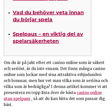
Vad du behöver veta innan
du börjar spela
Spelpaus – en viktig del av
spelarsäkerheten
Om du är på jakt efter ett casino online som är säkert
och seriöst, är du inte ensam. Det finns många casino
online som lockar med sina attraktiva erbjudanden
och bonusar, men hur vet man vilka som är seriösa och
vilka som är bedrägliga? I denna artikel kommer vi att
presentera en topp lista över de bästa
casino online
utan spelpaus
, så att du kan hitta det som passar dig
bäst.