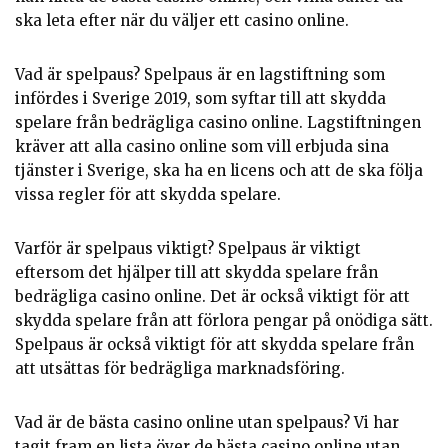
ska leta efter när du väljer ett casino online.
Vad är spelpaus? Spelpaus är en lagstiftning som
infördes i Sverige 2019, som syftar till att skydda
spelare från bedrägliga casino online. Lagstiftningen
kräver att alla casino online som vill erbjuda sina
tjänster i Sverige, ska ha en licens och att de ska följa
vissa regler för att skydda spelare.
Varför är spelpaus viktigt? Spelpaus är viktigt
eftersom det hjälper till att skydda spelare från
bedrägliga casino online. Det är också viktigt för att
skydda spelare från att förlora pengar på onödiga sätt.
Spelpaus är också viktigt för att skydda spelare från
att utsättas för bedrägliga marknadsföring.
Vad är de bästa casino online utan spelpaus? Vi har
tagit fram en lista över de bästa casino online utan