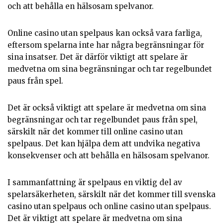
och att behålla en hälsosam spelvanor.
Online casino utan spelpaus kan också vara farliga,
eftersom spelarna inte har några begränsningar för
sina insatser. Det är därför viktigt att spelare är
medvetna om sina begränsningar och tar regelbundet
paus från spel.
Det är också viktigt att spelare är medvetna om sina
begränsningar och tar regelbundet paus från spel,
särskilt när det kommer till online casino utan
spelpaus. Det kan hjälpa dem att undvika negativa
konsekvenser och att behålla en hälsosam spelvanor.
I sammanfattning är spelpaus en viktig del av
spelarsäkerheten, särskilt när det kommer till svenska
casino utan spelpaus och online casino utan spelpaus.
Det är viktigt att spelare är medvetna om sina