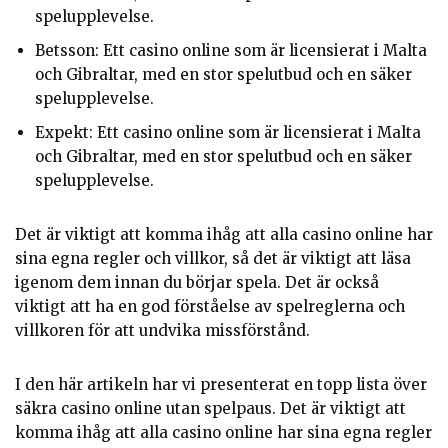
spelupplevelse.
Betsson: Ett casino online som är licensierat i Malta
och Gibraltar, med en stor spelutbud och en säker
spelupplevelse.
Expekt: Ett casino online som är licensierat i Malta
och Gibraltar, med en stor spelutbud och en säker
spelupplevelse.
Det är viktigt att komma ihåg att alla casino online har
sina egna regler och villkor, så det är viktigt att läsa
igenom dem innan du börjar spela. Det är också
viktigt att ha en god förståelse av spelreglerna och
villkoren för att undvika missförstånd.
I den här artikeln har vi presenterat en topp lista över
säkra casino online utan spelpaus. Det är viktigt att
komma ihåg att alla casino online har sina egna regler