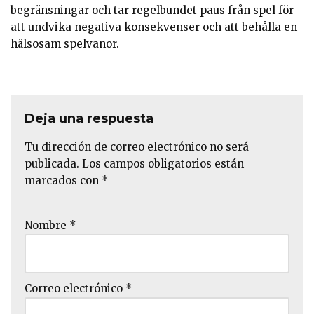
begränsningar och tar regelbundet paus från spel för
att undvika negativa konsekvenser och att behålla en
hälsosam spelvanor.
Deja una respuesta
Tu dirección de correo electrónico no será
publicada.
Los campos obligatorios están
marcados con
*
Nombre
*
Correo electrónico
*