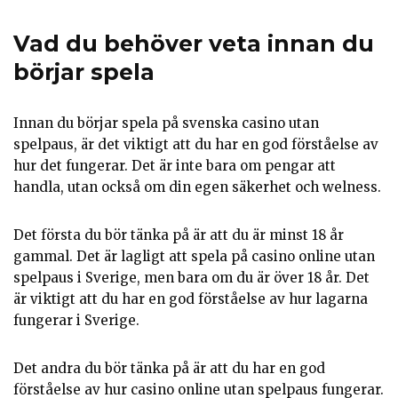
Vad du behöver veta innan du
börjar spela
Innan du börjar spela på svenska casino utan
spelpaus, är det viktigt att du har en god förståelse av
hur det fungerar. Det är inte bara om pengar att
handla, utan också om din egen säkerhet och welness.
Det första du bör tänka på är att du är minst 18 år
gammal. Det är lagligt att spela på casino online utan
spelpaus i Sverige, men bara om du är över 18 år. Det
är viktigt att du har en god förståelse av hur lagarna
fungerar i Sverige.
Det andra du bör tänka på är att du har en god
förståelse av hur casino online utan spelpaus fungerar.