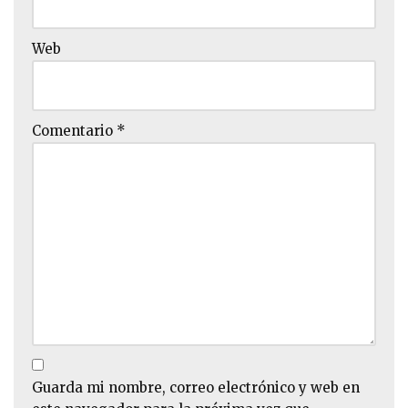
Web
Comentario
*
Guarda mi nombre, correo electrónico y web en