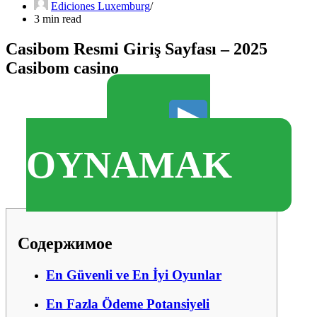
Ediciones Luxemburg
3 min read
Casibom Resmi Giriş Sayfası – ​2025
Casibom casino
OYNAMAK
Содержимое
En Güvenli ve En İyi Oyunlar
En Fazla Ödeme Potansiyeli