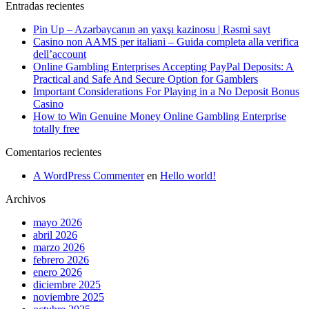
Entradas recientes
Pin Up – Azərbaycanın ən yaxşı kazinosu | Rəsmi sayt
Casino non AAMS per italiani – Guida completa alla verifica
dell’account
Online Gambling Enterprises Accepting PayPal Deposits: A
Practical and Safe And Secure Option for Gamblers
Important Considerations For Playing in a No Deposit Bonus
Casino
How to Win Genuine Money Online Gambling Enterprise
totally free
Comentarios recientes
A WordPress Commenter
en
Hello world!
Archivos
mayo 2026
abril 2026
marzo 2026
febrero 2026
enero 2026
diciembre 2025
noviembre 2025