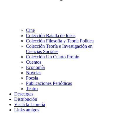
Cine
Colección Batalla de Ideas
Colección Filosofía y Teoría Política
Colección Teoría e Investigación en
Ciencias Sociales
Colección Un Cuarto Propio
Cuentos
Economía
Novelas
Poesía
Publicaciones Periódicas
Teatro
Descargas
Distribución
Visitá la Librería
Links amigos