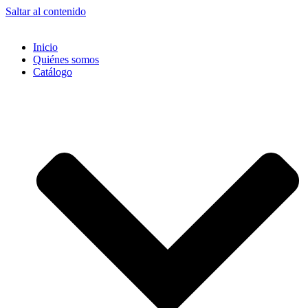
Saltar al contenido
Inicio
Quiénes somos
Catálogo