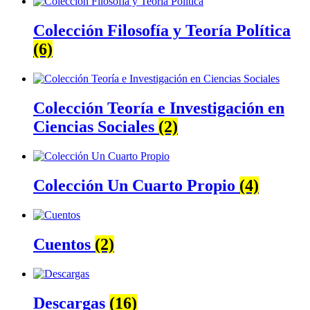
Colección Filosofía y Teoría Política
(6)
Colección Teoría e Investigación en
Ciencias Sociales
(2)
Colección Un Cuarto Propio
(4)
Cuentos
(2)
Descargas
(16)