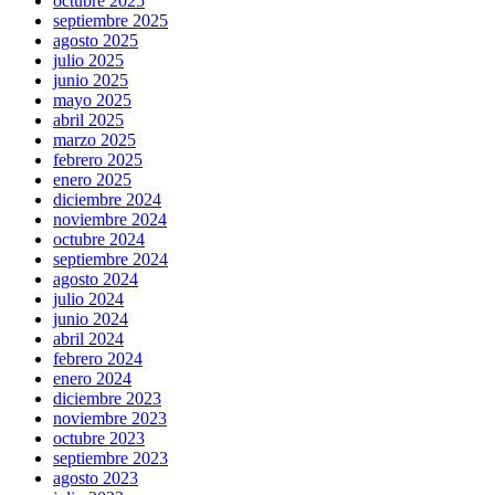
octubre 2025
septiembre 2025
agosto 2025
julio 2025
junio 2025
mayo 2025
abril 2025
marzo 2025
febrero 2025
enero 2025
diciembre 2024
noviembre 2024
octubre 2024
septiembre 2024
agosto 2024
julio 2024
junio 2024
abril 2024
febrero 2024
enero 2024
diciembre 2023
noviembre 2023
octubre 2023
septiembre 2023
agosto 2023