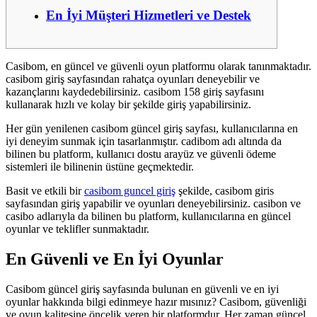
En İyi Müşteri Hizmetleri ve Destek
Casibom, en güncel ve güvenli oyun platformu olarak tanınmaktadır.
casibom giriş sayfasından rahatça oyunları deneyebilir ve
kazançlarını kaydedebilirsiniz. casibom 158 giriş sayfasını
kullanarak hızlı ve kolay bir şekilde giriş yapabilirsiniz.
Her gün yenilenen casibom güncel giriş sayfası, kullanıcılarına en
iyi deneyim sunmak için tasarlanmıştır. cadibom adı altında da
bilinen bu platform, kullanıcı dostu arayüz ve güvenli ödeme
sistemleri ile bilinenin üstüne geçmektedir.
Basit ve etkili bir
casibom guncel giriş
şekilde, casibom giris
sayfasından giriş yapabilir ve oyunları deneyebilirsiniz. casibon ve
casibo adlarıyla da bilinen bu platform, kullanıcılarına en güncel
oyunlar ve teklifler sunmaktadır.
En Güvenli ve En İyi Oyunlar
Casibom güncel giriş sayfasında bulunan en güvenli ve en iyi
oyunlar hakkında bilgi edinmeye hazır mısınız? Casibom, güvenliği
ve oyun kalitesine öncelik veren bir platformdur. Her zaman güncel