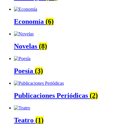
Economía
(6)
Novelas
(8)
Poesía
(3)
Publicaciones Periódicas
(2)
Teatro
(1)