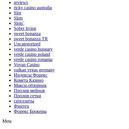
reviews
ricky casino australia
Slot
Slots
Slots`
Sober living
sweet bonanza
sweet bonanza TR
Uncategorized
verde casino hungary
verde casino poland
verde casino romania
Vovan Casino
vulkan vegas germany
Индексы Форекс
Комета Казино
Макси-обзорник
Пролив мейнов
Пролив сетки
сателлиты
Финтех
Форекс Брокеры
Meta