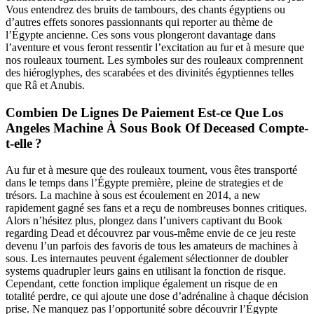
Vous entendrez des bruits de tambours, des chants égyptiens ou
d’autres effets sonores passionnants qui reporter au thème de
l’Égypte ancienne. Ces sons vous plongeront davantage dans
l’aventure et vous feront ressentir l’excitation au fur et à mesure que
nos rouleaux tournent. Les symboles sur des rouleaux comprennent
des hiéroglyphes, des scarabées et des divinités égyptiennes telles
que Râ et Anubis.
Combien De Lignes De Paiement Est-ce Que Los
Angeles Machine À Sous Book Of Deceased Compte-
t-elle ?
Au fur et à mesure que des rouleaux tournent, vous êtes transporté
dans le temps dans l’Égypte première, pleine de strategies et de
trésors. La machine à sous est écoulement en 2014, a new
rapidement gagné ses fans et a reçu de nombreuses bonnes critiques.
Alors n’hésitez plus, plongez dans l’univers captivant du Book
regarding Dead et découvrez par vous-même envie de ce jeu reste
devenu l’un parfois des favoris de tous les amateurs de machines à
sous. Les internautes peuvent également sélectionner de doubler
systems quadrupler leurs gains en utilisant la fonction de risque.
Cependant, cette fonction implique également un risque de en
totalité perdre, ce qui ajoute une dose d’adrénaline à chaque décision
prise. Ne manquez pas l’opportunité sobre découvrir l’Égypte