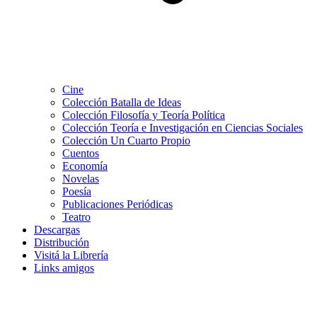
Cine
Colección Batalla de Ideas
Colección Filosofía y Teoría Política
Colección Teoría e Investigación en Ciencias Sociales
Colección Un Cuarto Propio
Cuentos
Economía
Novelas
Poesía
Publicaciones Periódicas
Teatro
Descargas
Distribución
Visitá la Librería
Links amigos