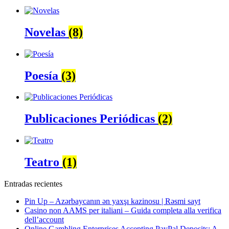
Novelas
(8)
Poesía
(3)
Publicaciones Periódicas
(2)
Teatro
(1)
Entradas recientes
Pin Up – Azərbaycanın ən yaxşı kazinosu | Rəsmi sayt
Casino non AAMS per italiani – Guida completa alla verifica
dell’account
Online Gambling Enterprises Accepting PayPal Deposits: A