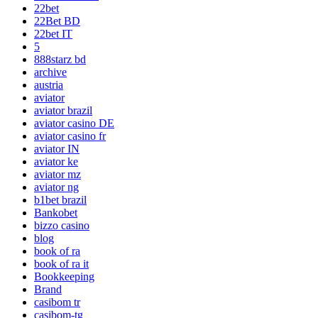
22bet
22Bet BD
22bet IT
5
888starz bd
archive
austria
aviator
aviator brazil
aviator casino DE
aviator casino fr
aviator IN
aviator ke
aviator mz
aviator ng
b1bet brazil
Bankobet
bizzo casino
blog
book of ra
book of ra it
Bookkeeping
Brand
casibom tr
casibom-tg