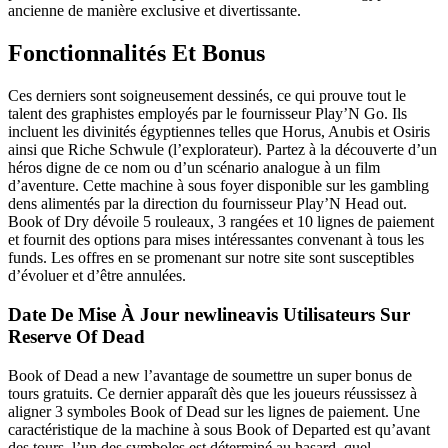
ancienne de manière exclusive et divertissante.
Fonctionnalités Et Bonus
Ces derniers sont soigneusement dessinés, ce qui prouve tout le
talent des graphistes employés par le fournisseur Play’N Go. Ils
incluent les divinités égyptiennes telles que Horus, Anubis et Osiris
ainsi que Riche Schwule (l’explorateur). Partez à la découverte d’un
héros digne de ce nom ou d’un scénario analogue à un film
d’aventure. Cette machine à sous foyer disponible sur les gambling
dens alimentés par la direction du fournisseur Play’N Head out.
Book of Dry dévoile 5 rouleaux, 3 rangées et 10 lignes de paiement
et fournit des options para mises intéressantes convenant à tous les
funds. Les offres en se promenant sur notre site sont susceptibles
d’évoluer et d’être annulées.
Date De Mise À Jour newlineavis Utilisateurs Sur
Reserve Of Dead
Book of Dead a new l’avantage de soumettre un super bonus de
tours gratuits. Ce dernier apparaît dès que les joueurs réussissez à
aligner 3 symboles Book of Dead sur les lignes de paiement. Une
caractéristique de la machine à sous Book of Departed est qu’avant
des tours, l’un des symboles est déterminé au hasard, quel