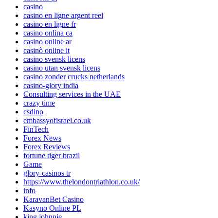
casino
casino en ligne argent reel
casino en ligne fr
casino onlina ca
casino online ar
casinò online it
casino svensk licens
casino utan svensk licens
casino zonder crucks netherlands
casino-glory india
Consulting services in the UAE
crazy time
csdino
embassyofisrael.co.uk
FinTech
Forex News
Forex Reviews
fortune tiger brazil
Game
glory-casinos tr
https://www.thelondontriathlon.co.uk/
info
KaravanBet Casino
Kasyno Online PL
king johnnie