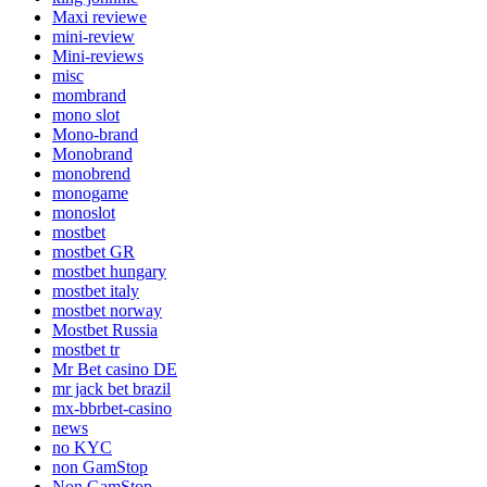
Maxi reviewe
mini-review
Mini-reviews
misc
mombrand
mono slot
Mono-brand
Monobrand
monobrend
monogame
monoslot
mostbet
mostbet GR
mostbet hungary
mostbet italy
mostbet norway
Mostbet Russia
mostbet tr
Mr Bet casino DE
mr jack bet brazil
mx-bbrbet-casino
news
no KYC
non GamStop
Non GamStop