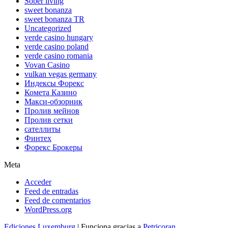
Sober living
sweet bonanza
sweet bonanza TR
Uncategorized
verde casino hungary
verde casino poland
verde casino romania
Vovan Casino
vulkan vegas germany
Индексы Форекс
Комета Казино
Макси-обзорник
Пролив мейнов
Пролив сетки
сателлиты
Финтех
Форекс Брокеры
Meta
Acceder
Feed de entradas
Feed de comentarios
WordPress.org
Ediciones Luxemburg
| Funciona gracias a
Petricoran