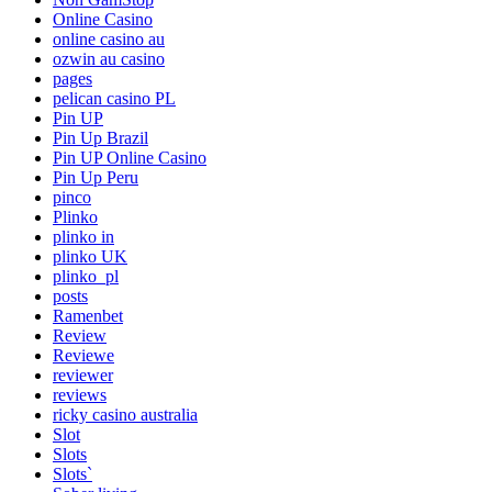
Online Casino
online casino au
ozwin au casino
pages
pelican casino PL
Pin UP
Pin Up Brazil
Pin UP Online Casino
Pin Up Peru
pinco
Plinko
plinko in
plinko UK
plinko_pl
posts
Ramenbet
Review
Reviewe
reviewer
reviews
ricky casino australia
Slot
Slots
Slots`