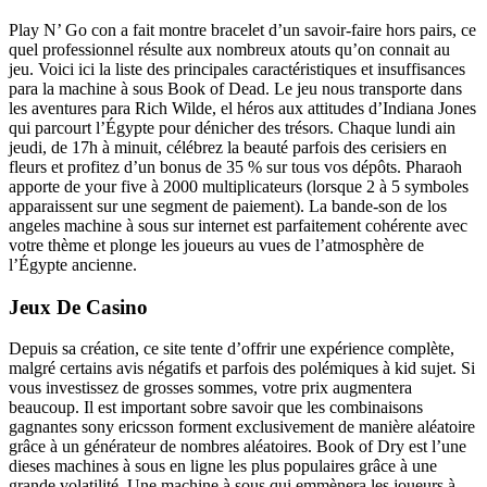
Play N’ Go con a fait montre bracelet d’un savoir-faire hors pairs, ce
quel professionnel résulte aux nombreux atouts qu’on connait au
jeu. Voici ici la liste des principales caractéristiques et insuffisances
para la machine à sous Book of Dead. Le jeu nous transporte dans
les aventures para Rich Wilde, el héros aux attitudes d’Indiana Jones
qui parcourt l’Égypte pour dénicher des trésors. Chaque lundi ain
jeudi, de 17h à minuit, célébrez la beauté parfois des cerisiers en
fleurs et profitez d’un bonus de 35 % sur tous vos dépôts. Pharaoh
apporte de your five à 2000 multiplicateurs (lorsque 2 à 5 symboles
apparaissent sur une segment de paiement). La bande-son de los
angeles machine à sous sur internet est parfaitement cohérente avec
votre thème et plonge les joueurs au vues de l’atmosphère de
l’Égypte ancienne.
Jeux De Casino
Depuis sa création, ce site tente d’offrir une expérience complète,
malgré certains avis négatifs et parfois des polémiques à kid sujet. Si
vous investissez de grosses sommes, votre prix augmentera
beaucoup. Il est important sobre savoir que les combinaisons
gagnantes sony ericsson forment exclusivement de manière aléatoire
grâce à un générateur de nombres aléatoires. Book of Dry est l’une
dieses machines à sous en ligne les plus populaires grâce à une
grande volatilité. Une machine à sous qui emmènera les joueurs à