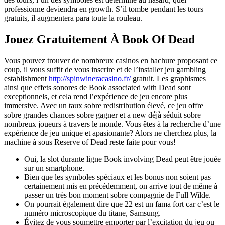
professionne deviendra en growth. S’il tombe pendant les tours
gratuits, il augmentera para toute la rouleau.
Jouez Gratuitement À Book Of Dead
Vous pouvez trouver de nombreux casinos en hachure proposant ce
coup, il vous suffit de vous inscrire et de l’installer jeu gambling
establishment
http://spinwineracasino.fr/
gratuit. Les graphismes
ainsi que effets sonores de Book associated with Dead sont
exceptionnels, et cela rend l’expérience de jeu encore plus
immersive. Avec un taux sobre redistribution élevé, ce jeu offre
sobre grandes chances sobre gagner et a new déjà séduit sobre
nombreux joueurs à travers le monde. Vous êtes à la recherche d’une
expérience de jeu unique et apasionante? Alors ne cherchez plus, la
machine à sous Reserve of Dead reste faite pour vous!
Oui, la slot durante ligne Book involving Dead peut être jouée
sur un smartphone.
Bien que les symboles spéciaux et les bonus non soient pas
certainement mis en précédemment, on arrive tout de même à
passer un très bon moment sobre compagnie de Full Wilde.
On pourrait également dire que 22 est un fama fort car c’est le
numéro microscopique du titane, Samsung.
Évitez de vous soumettre emporter par l’excitation du jeu ou