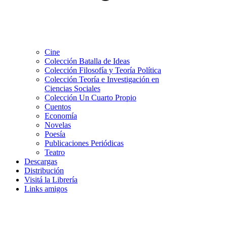
Cine
Colección Batalla de Ideas
Colección Filosofía y Teoría Política
Colección Teoría e Investigación en
Ciencias Sociales
Colección Un Cuarto Propio
Cuentos
Economía
Novelas
Poesía
Publicaciones Periódicas
Teatro
Descargas
Distribución
Visitá la Librería
Links amigos