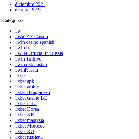
diciembre 2021
octubre 2019
Categorías
1w
1Win AZ Casino
1win casino spanish
1win fr
1WIN Official In Russia
1win Turkiye
1win uzbekistan
1winRussia
1xbet
1xbet apk
1xbet arabic
1xbet Bangladesh
1xbet casino BD
1xbet india
1xbet Korea
1xbet KR
1xbet malaysia
1xbet Morocco
1xbet RU
1xbet russian1