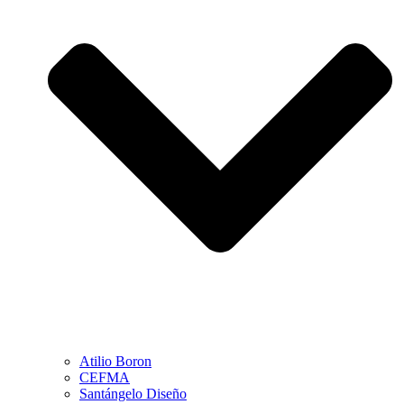
Atilio Boron
CEFMA
Santángelo Diseño