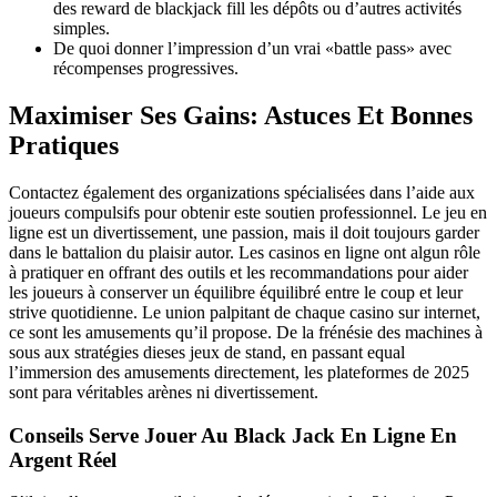
des reward de blackjack fill les dépôts ou d’autres activités
simples.
De quoi donner l’impression d’un vrai «battle pass» avec
récompenses progressives.
Maximiser Ses Gains: Astuces Et Bonnes
Pratiques
Contactez également des organizations spécialisées dans l’aide aux
joueurs compulsifs pour obtenir este soutien professionnel. Le jeu en
ligne est un divertissement, une passion, mais il doit toujours garder
dans le battalion du plaisir autor. Les casinos en ligne ont algun rôle
à pratiquer en offrant des outils et les recommandations pour aider
les joueurs à conserver un équilibre équilibré entre le coup et leur
strive quotidienne. Le union palpitant de chaque casino sur internet,
ce sont les amusements qu’il propose. De la frénésie des machines à
sous aux stratégies dieses jeux de stand, en passant equal
l’immersion des amusements directement, les plateformes de 2025
sont para véritables arènes ni divertissement.
Conseils Serve Jouer Au Black Jack En Ligne En
Argent Réel