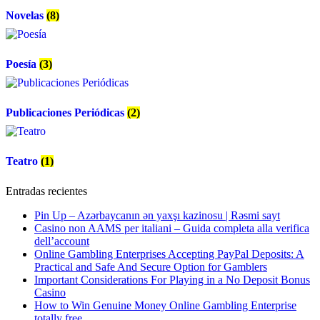
Novelas
(8)
Poesía
(3)
Publicaciones Periódicas
(2)
Teatro
(1)
Entradas recientes
Pin Up – Azərbaycanın ən yaxşı kazinosu | Rəsmi sayt
Casino non AAMS per italiani – Guida completa alla verifica
dell’account
Online Gambling Enterprises Accepting PayPal Deposits: A
Practical and Safe And Secure Option for Gamblers
Important Considerations For Playing in a No Deposit Bonus
Casino
How to Win Genuine Money Online Gambling Enterprise
totally free