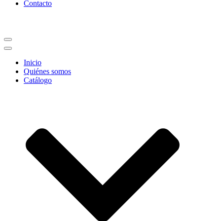
Contacto
Menú
de
Menú
navegación
de
Inicio
navegación
Quiénes somos
Catálogo