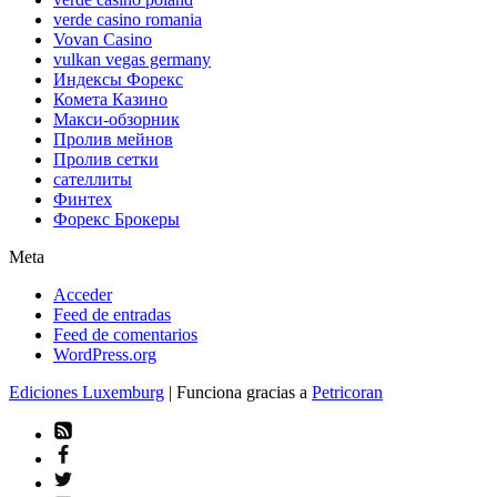
verde casino romania
Vovan Casino
vulkan vegas germany
Индексы Форекс
Комета Казино
Макси-обзорник
Пролив мейнов
Пролив сетки
сателлиты
Финтех
Форекс Брокеры
Meta
Acceder
Feed de entradas
Feed de comentarios
WordPress.org
Ediciones Luxemburg
| Funciona gracias a
Petricoran