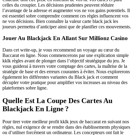
celles du croupier. Les décisions prudentes peuvent réduire
l’avantage de la adresse et augmenter vos ne vos gains potentiels. Il
est essentiel sobre comprendre comment ces règles influencent vos
ne vos décisions. Bien connaître la valeur carte black jack les
joueurs permettra d’anticiper ainsi que de planifier ces mouvements.
Jouer Au Blackjack En Allant Sur Millionz Casino
Dans cet write-up, je vous recommend un voyage au cœur du
Baccarat en ligne. Nous commencerons par une explication simple
kklk règles avant de plonger dans l’objectif stratégique du jeu. Je
vous guiderai à travers votre comptage des cartes, la maîtrise de la
stratégie de base et des erreurs courantes à éviter. Nous explorerons
également les différentes variantes du Black jack et comment
décupler votre pratique pour amplifier vos increases au niveau des
plateformes sobre ligne.
Quelle Est La Coupe Des Cartes Au
Blackjack En Ligne ?
Pour tirer votre meilleur profit kklk jeux de baccarat en suivant nos
règles, nul exigence de se rendre dans des établissements physiques
ou d’utiliser forcément un ordinateur. Les concepteurs ont fait le