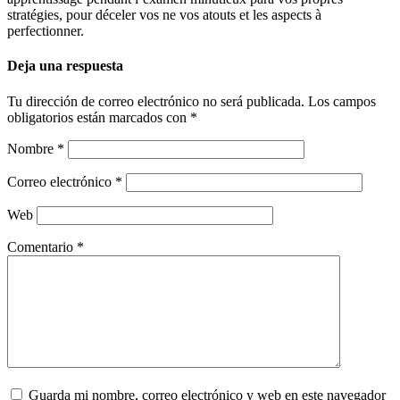
stratégies, pour déceler vos ne vos atouts et les aspects à
perfectionner.
Deja una respuesta
Tu dirección de correo electrónico no será publicada.
Los campos
obligatorios están marcados con
*
Nombre
*
Correo electrónico
*
Web
Comentario
*
Guarda mi nombre, correo electrónico y web en este navegador