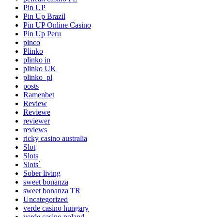
Pin UP
Pin Up Brazil
Pin UP Online Casino
Pin Up Peru
pinco
Plinko
plinko in
plinko UK
plinko_pl
posts
Ramenbet
Review
Reviewe
reviewer
reviews
ricky casino australia
Slot
Slots
Slots`
Sober living
sweet bonanza
sweet bonanza TR
Uncategorized
verde casino hungary
verde casino poland