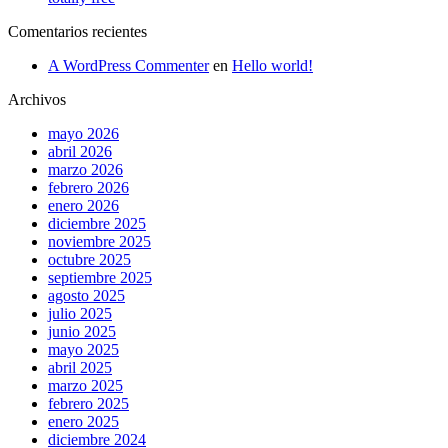
Comentarios recientes
A WordPress Commenter
en
Hello world!
Archivos
mayo 2026
abril 2026
marzo 2026
febrero 2026
enero 2026
diciembre 2025
noviembre 2025
octubre 2025
septiembre 2025
agosto 2025
julio 2025
junio 2025
mayo 2025
abril 2025
marzo 2025
febrero 2025
enero 2025
diciembre 2024