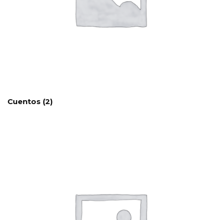
Cuentos
(2)