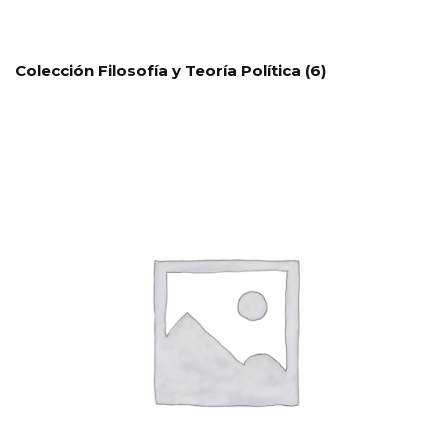
Colección Filosofía y Teoría Política
(6)