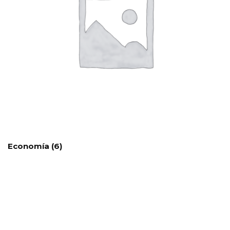
Economía
(6)