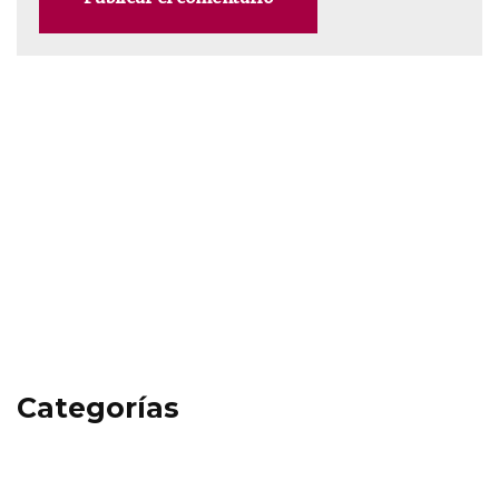
Categorías