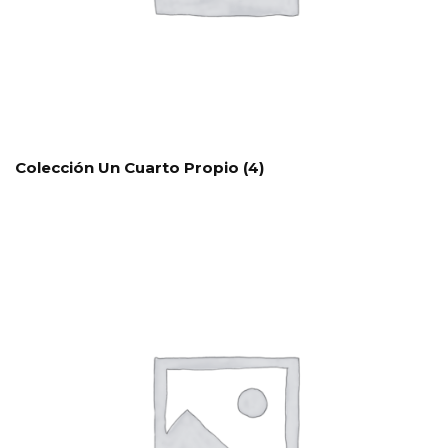
Colección Un Cuarto Propio
(4)