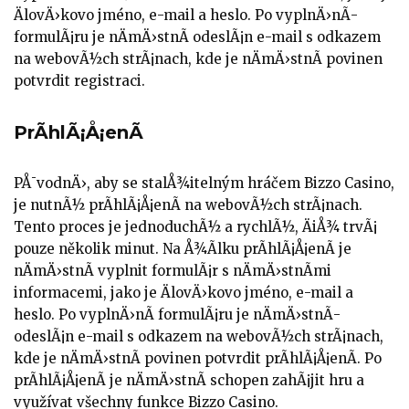
ÄlovÄ›kovo jméno, e-mail a heslo. Po vyplnÄ›nÃ­
formulÃ¡ru je nÄmÄ›stnÃ­ odeslÃ¡n e-mail s odkazem
na webovÃ½ch strÃ¡nach, kde je nÄmÄ›stnÃ­ povinen
potvrdit registraci.
PrÃ­hlÃ¡Å¡enÃ­
PÅ¯vodnÄ›, aby se stalÅ¾itelným hráčem Bizzo Casino,
je nutnÃ½ prÃ­hlÃ¡Å¡enÃ­ na webovÃ½ch strÃ¡nach.
Tento proces je jednoduchÃ½ a rychlÃ½, ÄiÅ¾ trvÃ¡
pouze několik minut. Na Å¾Ã­lku prÃ­hlÃ¡Å¡enÃ­ je
nÄmÄ›stnÃ­ vyplnit formulÃ¡r s nÄmÄ›stnÃ­mi
informacemi, jako je ÄlovÄ›kovo jméno, e-mail a
heslo. Po vyplnÄ›nÃ­ formulÃ¡ru je nÄmÄ›stnÃ­
odeslÃ¡n e-mail s odkazem na webovÃ½ch strÃ¡nach,
kde je nÄmÄ›stnÃ­ povinen potvrdit prÃ­hlÃ¡Å¡enÃ­. Po
prÃ­hlÃ¡Å¡enÃ­ je nÄmÄ›stnÃ­ schopen zahÃ¡jit hru a
využívat všechny funkce Bizzo Casino.