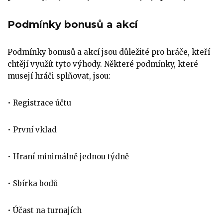
Podmínky bonusů a akcí
Podmínky bonusů a akcí jsou důležité pro hráče, kteří
chtějí využít tyto výhody. Některé podmínky, které
musejí hráči splňovat, jsou:
• Registrace účtu
• První vklad
• Hraní minimálně jednou týdně
• Sbírka bodů
• Účast na turnajích