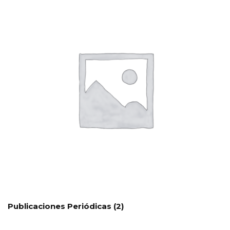
Publicaciones Periódicas
(2)