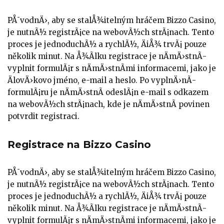
PÅ¯vodnÄ›, aby se stalÅ¾itelným hráčem Bizzo Casino,
je nutnÃ½ registrÃ¡ce na webovÃ½ch strÃ¡nach. Tento
proces je jednoduchÃ½ a rychlÃ½, ÄiÅ¾ trvÃ¡ pouze
několik minut. Na Å¾Ã­lku registrace je nÄmÄ›stnÃ­
vyplnit formulÃ¡r s nÄmÄ›stnÃ­mi informacemi, jako je
ÄlovÄ›kovo jméno, e-mail a heslo. Po vyplnÄ›nÃ­
formulÃ¡ru je nÄmÄ›stnÃ­ odeslÃ¡n e-mail s odkazem
na webovÃ½ch strÃ¡nach, kde je nÄmÄ›stnÃ­ povinen
potvrdit registraci.
Registrace na Bizzo Casino
PÅ¯vodnÄ›, aby se stalÅ¾itelným hráčem Bizzo Casino,
je nutnÃ½ registrÃ¡ce na webovÃ½ch strÃ¡nach. Tento
proces je jednoduchÃ½ a rychlÃ½, ÄiÅ¾ trvÃ¡ pouze
několik minut. Na Å¾Ã­lku registrace je nÄmÄ›stnÃ­
vyplnit formulÃ¡r s nÄmÄ›stnÃ­mi informacemi, jako je