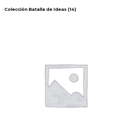
Colección Batalla de Ideas
(14)