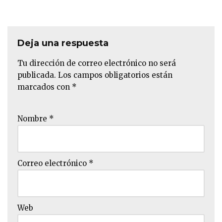
Deja una respuesta
Tu dirección de correo electrónico no será
publicada.
Los campos obligatorios están
marcados con
*
Nombre
*
Correo electrónico
*
Web