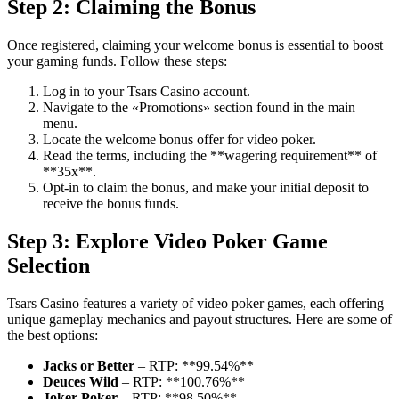
Step 2: Claiming the Bonus
Once registered, claiming your welcome bonus is essential to boost
your gaming funds. Follow these steps:
Log in to your Tsars Casino account.
Navigate to the «Promotions» section found in the main
menu.
Locate the welcome bonus offer for video poker.
Read the terms, including the **wagering requirement** of
**35x**.
Opt-in to claim the bonus, and make your initial deposit to
receive the bonus funds.
Step 3: Explore Video Poker Game
Selection
Tsars Casino features a variety of video poker games, each offering
unique gameplay mechanics and payout structures. Here are some of
the best options:
Jacks or Better
– RTP: **99.54%**
Deuces Wild
– RTP: **100.76%**
Joker Poker
– RTP: **98.50%**