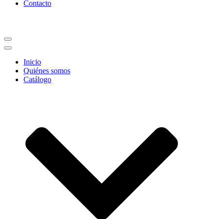
Contacto
Menú
de
Menú
navegación
de
Inicio
navegación
Quiénes somos
Catálogo