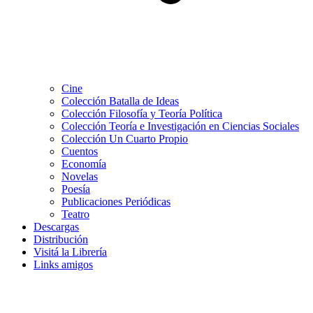
Cine
Colección Batalla de Ideas
Colección Filosofía y Teoría Política
Colección Teoría e Investigación en Ciencias Sociales
Colección Un Cuarto Propio
Cuentos
Economía
Novelas
Poesía
Publicaciones Periódicas
Teatro
Descargas
Distribución
Visitá la Librería
Links amigos