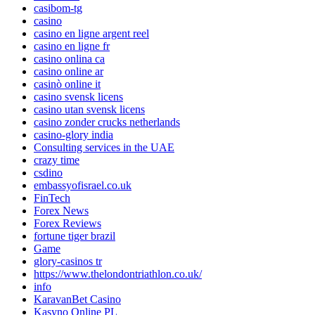
casibom-tg
casino
casino en ligne argent reel
casino en ligne fr
casino onlina ca
casino online ar
casinò online it
casino svensk licens
casino utan svensk licens
casino zonder crucks netherlands
casino-glory india
Consulting services in the UAE
crazy time
csdino
embassyofisrael.co.uk
FinTech
Forex News
Forex Reviews
fortune tiger brazil
Game
glory-casinos tr
https://www.thelondontriathlon.co.uk/
info
KaravanBet Casino
Kasyno Online PL