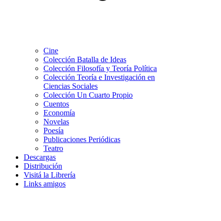
Cine
Colección Batalla de Ideas
Colección Filosofía y Teoría Política
Colección Teoría e Investigación en
Ciencias Sociales
Colección Un Cuarto Propio
Cuentos
Economía
Novelas
Poesía
Publicaciones Periódicas
Teatro
Descargas
Distribución
Visitá la Librería
Links amigos