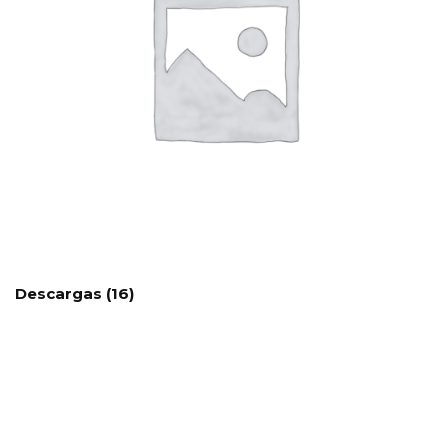
Descargas
(16)