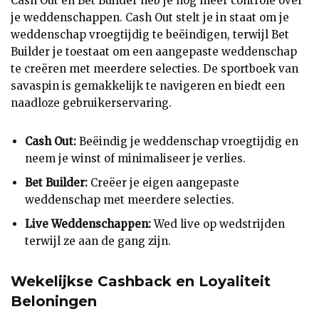
Cash Out en Bet Builder heb je nog meer controle over
je weddenschappen. Cash Out stelt je in staat om je
weddenschap vroegtijdig te beëindigen, terwijl Bet
Builder je toestaat om een aangepaste weddenschap
te creëren met meerdere selecties. De sportboek van
savaspin is gemakkelijk te navigeren en biedt een
naadloze gebruikerservaring.
Cash Out:
Beëindig je weddenschap vroegtijdig en
neem je winst of minimaliseer je verlies.
Bet Builder:
Creëer je eigen aangepaste
weddenschap met meerdere selecties.
Live Weddenschappen:
Wed live op wedstrijden
terwijl ze aan de gang zijn.
Wekelijkse Cashback en Loyaliteit
Beloningen