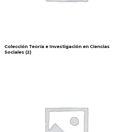
Colección Teoría e Investigación en Ciencias
Sociales
(2)