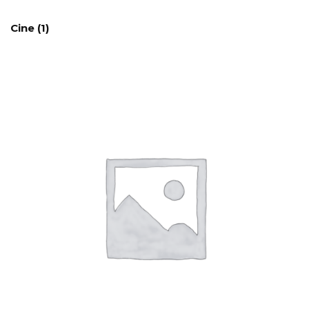
Cine
(1)