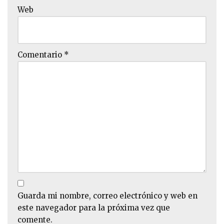
Web
Comentario
*
Guarda mi nombre, correo electrónico y web en
este navegador para la próxima vez que
comente.