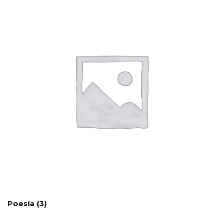
Poesía
(3)