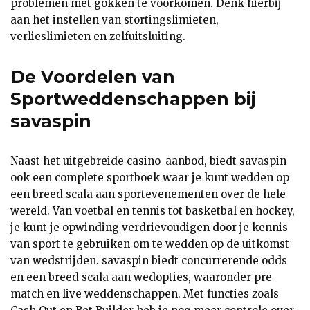
problemen met gokken te voorkomen. Denk hierbij
aan het instellen van stortingslimieten,
verlieslimieten en zelfuitsluiting.
De Voordelen van
Sportweddenschappen bij
savaspin
Naast het uitgebreide casino-aanbod, biedt savaspin
ook een complete sportboek waar je kunt wedden op
een breed scala aan sportevenementen over de hele
wereld. Van voetbal en tennis tot basketbal en hockey,
je kunt je opwinding verdrievoudigen door je kennis
van sport te gebruiken om te wedden op de uitkomst
van wedstrijden. savaspin biedt concurrerende odds
en een breed scala aan wedopties, waaronder pre-
match en live weddenschappen. Met functies zoals