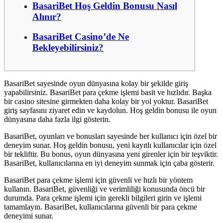
BasariBet Hoş Geldin Bonusu Nasıl
Alınır?
BasariBet Casino’de Ne
Bekleyebilirsiniz?
BasariBet sayesinde oyun dünyasına kolay bir şekilde giriş
yapabilirsiniz. BasariBet para çekme işlemi basit ve hızlıdır. Başka
bir casino sitesine girmekten daha kolay bir yol yoktur. BasariBet
giriş sayfasını ziyaret edin ve kaydolun. Hoş geldin bonusu ile oyun
dünyasına daha fazla ilgi gösterin.
BasariBet, oyunları ve bonusları sayesinde her kullanıcı için özel bir
deneyim sunar. Hoş geldin bonusu, yeni kayıtlı kullanıcılar için özel
bir tekliftir. Bu bonus, oyun dünyasına yeni girenler için bir teşviktir.
BasariBet, kullanıcılarına en iyi deneyim sunmak için çaba gösterir.
BasariBet para çekme işlemi için güvenli ve hızlı bir yöntem
kullanın. BasariBet, güvenliği ve verimliliği konusunda öncü bir
durumda. Para çekme işlemi için gerekli bilgileri girin ve işlemi
tamamlayın. BasariBet, kullanıcılarına güvenli bir para çekme
deneyimi sunar.