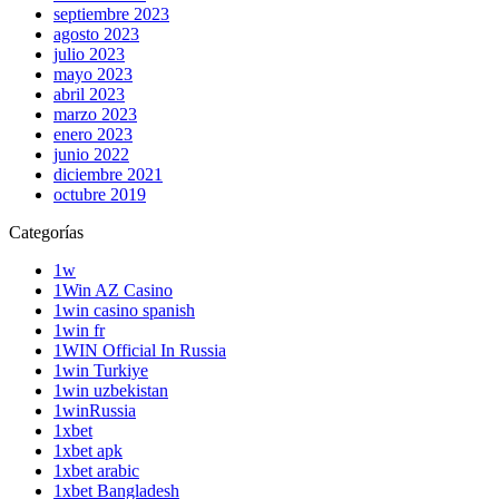
septiembre 2023
agosto 2023
julio 2023
mayo 2023
abril 2023
marzo 2023
enero 2023
junio 2022
diciembre 2021
octubre 2019
Categorías
1w
1Win AZ Casino
1win casino spanish
1win fr
1WIN Official In Russia
1win Turkiye
1win uzbekistan
1winRussia
1xbet
1xbet apk
1xbet arabic
1xbet Bangladesh