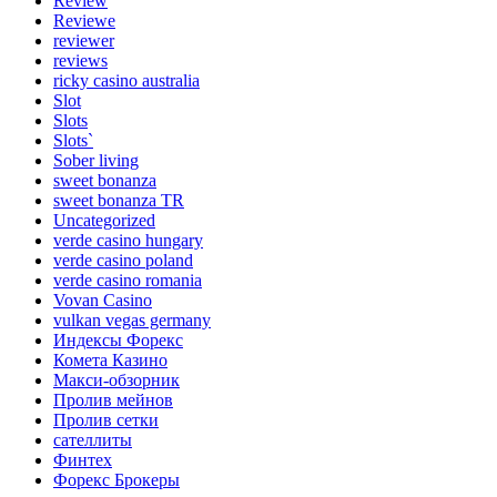
Review
Reviewe
reviewer
reviews
ricky casino australia
Slot
Slots
Slots`
Sober living
sweet bonanza
sweet bonanza TR
Uncategorized
verde casino hungary
verde casino poland
verde casino romania
Vovan Casino
vulkan vegas germany
Индексы Форекс
Комета Казино
Макси-обзорник
Пролив мейнов
Пролив сетки
сателлиты
Финтех
Форекс Брокеры