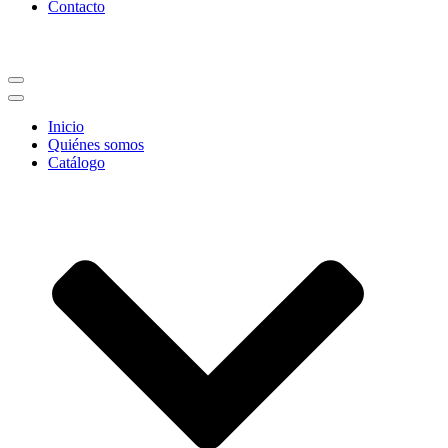
Contacto
Menú
de
Menú
navegación
de
Inicio
navegación
Quiénes somos
Catálogo