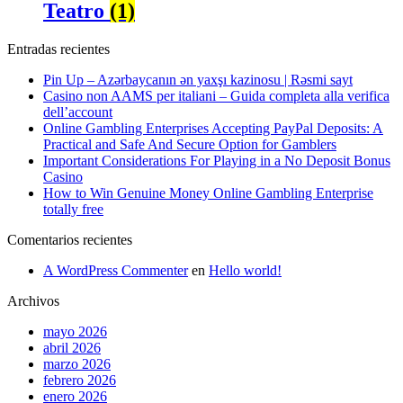
Teatro
(1)
Entradas recientes
Pin Up – Azərbaycanın ən yaxşı kazinosu | Rəsmi sayt
Casino non AAMS per italiani – Guida completa alla verifica
dell’account
Online Gambling Enterprises Accepting PayPal Deposits: A
Practical and Safe And Secure Option for Gamblers
Important Considerations For Playing in a No Deposit Bonus
Casino
How to Win Genuine Money Online Gambling Enterprise
totally free
Comentarios recientes
A WordPress Commenter
en
Hello world!
Archivos
mayo 2026
abril 2026
marzo 2026
febrero 2026
enero 2026