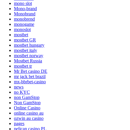
mono slot
Mono-brand
Monobrand
monobrend
monogame
monoslot
mostbet
mostbet GR
mostbet hungary
mostbet italy
mostbet norway
Mostbet Russia
mostbet tr
Mr Bet casino DE
mr jack bet brazil
mx-bbrbet-casino
news
no KYC
non GamStop
Non GamStop
Online Casino
online casino au
ozwin au casino
pages
pelican casino PL