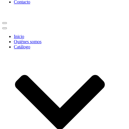
Contacto
Menú
de
Menú
navegación
de
Inicio
navegación
Quiénes somos
Catálogo