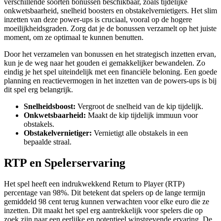
verschillende soorten bonussen beschikbaar, zoals tijdelijke
onkwetsbaarheid, snelheid boosters en obstakelvernietigers. Het slim
inzetten van deze power-ups is cruciaal, vooral op de hogere
moeilijkheidsgraden. Zorg dat je de bonussen verzamelt op het juiste
moment, om ze optimaal te kunnen benutten.
Door het verzamelen van bonussen en het strategisch inzetten ervan,
kun je de weg naar het gouden ei gemakkelijker bewandelen. Zo
eindig je het spel uiteindelijk met een financiële beloning. Een goede
planning en reactievermogen in het inzetten van de powers-ups is bij
dit spel erg belangrijk.
Snelheidsboost:
Vergroot de snelheid van de kip tijdelijk.
Onkwetsbaarheid:
Maakt de kip tijdelijk immuun voor
obstakels.
Obstakelvernietiger:
Vernietigt alle obstakels in een
bepaalde straal.
RTP en Spelerservaring
Het spel heeft een indrukwekkend Return to Player (RTP)
percentage van 98%. Dit betekent dat spelers op de lange termijn
gemiddeld 98 cent terug kunnen verwachten voor elke euro die ze
inzetten. Dit maakt het spel erg aantrekkelijk voor spelers die op
zoek zijn naar een eerlijke en potentieel winstgevende ervaring. De