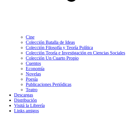
Cine
Colección Batalla de Ideas
Colección Filosofía y Teoría Política
Colección Teoría e Investigación en Ciencias Sociales
Colección Un Cuarto Propio
Cuentos
Economía
Novelas
Poesía
Publicaciones Periódicas
Teatro
Descargas
Distribución
Visitá la Librería
Links amigos