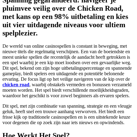
Spanning gegarandeerd: navigeer je
pluimvee veilig over de Chicken Road,
met kans op een 98% uitbetaling en kies
uit vier uitdagende niveaus voor ultiem
spelplezier.
De wereld van online casinospellen is constant in beweging, met
nieuwe titels die regelmatig verschijnen. Een van de boeiendste en
meest unieke spellen die recentelijk de aandacht heeft getrokken is
een spel waarbij je een kip moet loodsen over een gevaarlijke weg.
Dit spel, bekend om zijn hoge uitbetalingspercentage en spannende
gameplay, biedt spelers een uitdagende en potentiële belonende
ervaring. De focus ligt op het veilige navigeren van de kip over de
chicken road
, waarbij obstakels vermeden en bonussen verzameld
moeten worden. Het spel biedt verschillende moeilijkheidsgraden,
waardoor het geschikt is voor zowel beginners als ervaren spelers.
Dit spel, met zijn combinatie van spanning, strategie en een vleugje
geluk, heeft snel een trouwe aanhang verworven. Het biedt een
frisse kijk op traditionele casinospellen en is een uitstekende keuze
voor degenen die op zoek zijn naar iets nieuws en opwindends.
Hoe Werkt Het Spel?