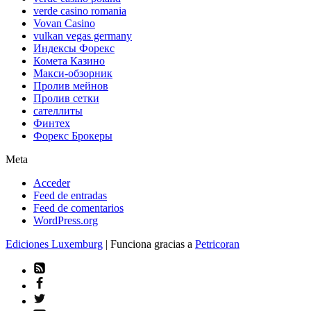
verde casino romania
Vovan Casino
vulkan vegas germany
Индексы Форекс
Комета Казино
Макси-обзорник
Пролив мейнов
Пролив сетки
сателлиты
Финтех
Форекс Брокеры
Meta
Acceder
Feed de entradas
Feed de comentarios
WordPress.org
Ediciones Luxemburg
| Funciona gracias a
Petricoran