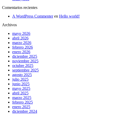
Comentarios recientes
A WordPress Commenter
en
Hello world!
Archivos
mayo 2026
abril 2026
marzo 2026
febrero 2026
enero 2026
diciembre 2025
noviembre 2025
octubre 2025
septiembre 2025
agosto 2025
julio 2025
junio 2025
mayo 2025
abril 2025
marzo 2025
febrero 2025
enero 2025
diciembre 2024