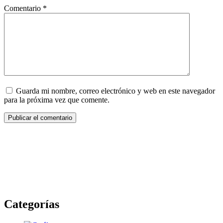
Comentario
*
Guarda mi nombre, correo electrónico y web en este navegador
para la próxima vez que comente.
Categorías