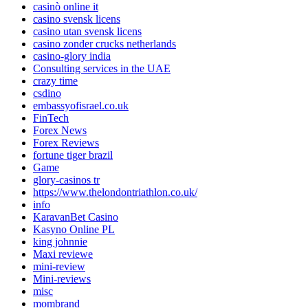
casinò online it
casino svensk licens
casino utan svensk licens
casino zonder crucks netherlands
casino-glory india
Consulting services in the UAE
crazy time
csdino
embassyofisrael.co.uk
FinTech
Forex News
Forex Reviews
fortune tiger brazil
Game
glory-casinos tr
https://www.thelondontriathlon.co.uk/
info
KaravanBet Casino
Kasyno Online PL
king johnnie
Maxi reviewe
mini-review
Mini-reviews
misc
mombrand