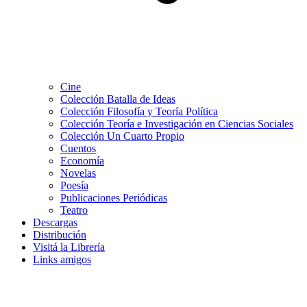
Cine
Colección Batalla de Ideas
Colección Filosofía y Teoría Política
Colección Teoría e Investigación en Ciencias Sociales
Colección Un Cuarto Propio
Cuentos
Economía
Novelas
Poesía
Publicaciones Periódicas
Teatro
Descargas
Distribución
Visitá la Librería
Links amigos