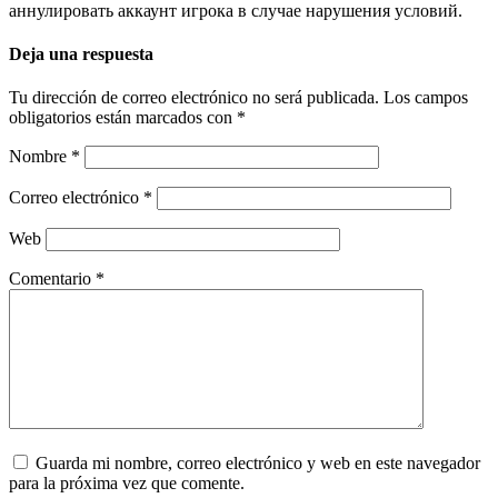
аннулировать аккаунт игрока в случае нарушения условий.
Deja una respuesta
Tu dirección de correo electrónico no será publicada.
Los campos
obligatorios están marcados con
*
Nombre
*
Correo electrónico
*
Web
Comentario
*
Guarda mi nombre, correo electrónico y web en este navegador
para la próxima vez que comente.