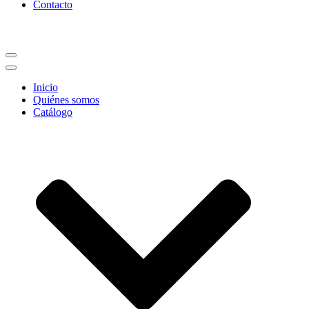
Contacto
Menú
de
Menú
navegación
de
Inicio
navegación
Quiénes somos
Catálogo