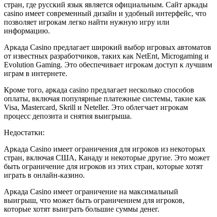
стран, где русский язык является официальным. Сайт аркады
casino имеет современный дизайн и удобный интерфейс, что
позволяет игрокам легко найти нужную игру или
информацию.
Аркада Casino предлагает широкий выбор игровых автоматов
от известных разработчиков, таких как NetEnt, Microgaming и
Evolution Gaming. Это обеспечивает игрокам доступ к лучшим
играм в интернете.
Кроме того, аркада casino предлагает несколько способов
оплаты, включая популярные платежные системы, такие как
Visa, Mastercard, Skrill и Neteller. Это облегчает игрокам
процесс депозита и снятия выигрыша.
Недостатки:
Аркада Casino имеет ограничения для игроков из некоторых
стран, включая США, Канаду и некоторые другие. Это может
быть ограничение для игроков из этих стран, которые хотят
играть в онлайн-казино.
Аркада Casino имеет ограничение на максимальный
выигрыш, что может быть ограничением для игроков,
которые хотят выиграть большие суммы денег.