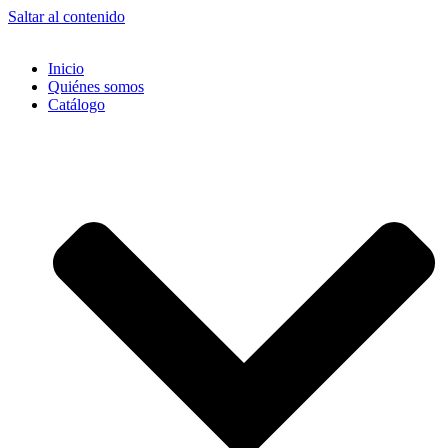
Saltar al contenido
Inicio
Quiénes somos
Catálogo