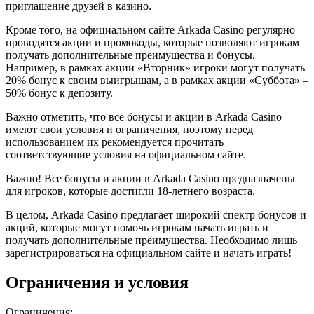
приглашение друзей в казино.
Кроме того, на официальном сайте Arkada Casino регулярно
проводятся акции и промокоды, которые позволяют игрокам
получать дополнительные преимущества и бонусы.
Например, в рамках акции «Вторник» игроки могут получать
20% бонус к своим выигрышам, а в рамках акции «Суббота» –
50% бонус к депозиту.
Важно отметить, что все бонусы и акции в Arkada Casino
имеют свои условия и ограничения, поэтому перед
использованием их рекомендуется прочитать
соответствующие условия на официальном сайте.
Важно! Все бонусы и акции в Arkada Casino предназначены
для игроков, которые достигли 18-летнего возраста.
В целом, Arkada Casino предлагает широкий спектр бонусов и
акций, которые могут помочь игрокам начать играть и
получать дополнительные преимущества. Необходимо лишь
зарегистрироваться на официальном сайте и начать играть!
Ограничения и условия
Ограничения: