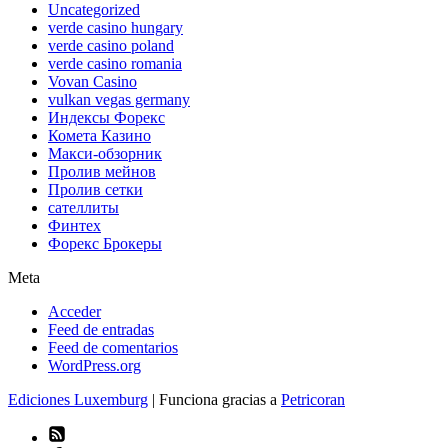
Uncategorized
verde casino hungary
verde casino poland
verde casino romania
Vovan Casino
vulkan vegas germany
Индексы Форекс
Комета Казино
Макси-обзорник
Пролив мейнов
Пролив сетки
сателлиты
Финтех
Форекс Брокеры
Meta
Acceder
Feed de entradas
Feed de comentarios
WordPress.org
Ediciones Luxemburg
| Funciona gracias a
Petricoran