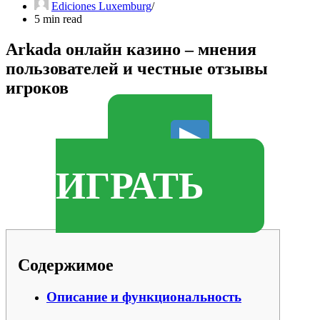
Ediciones Luxemburg
5 min read
Arkada онлайн казино – мнения
пользователей и честные отзывы
игроков
ИГРАТЬ
Содержимое
Описание и функциональность