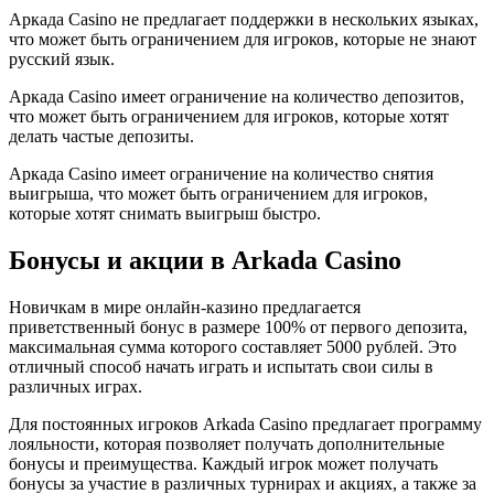
Аркада Casino не предлагает поддержки в нескольких языках,
что может быть ограничением для игроков, которые не знают
русский язык.
Аркада Casino имеет ограничение на количество депозитов,
что может быть ограничением для игроков, которые хотят
делать частые депозиты.
Аркада Casino имеет ограничение на количество снятия
выигрыша, что может быть ограничением для игроков,
которые хотят снимать выигрыш быстро.
Бонусы и акции в Arkada Casino
Новичкам в мире онлайн-казино предлагается
приветственный бонус в размере 100% от первого депозита,
максимальная сумма которого составляет 5000 рублей. Это
отличный способ начать играть и испытать свои силы в
различных играх.
Для постоянных игроков Arkada Casino предлагает программу
лояльности, которая позволяет получать дополнительные
бонусы и преимущества. Каждый игрок может получать
бонусы за участие в различных турнирах и акциях, а также за