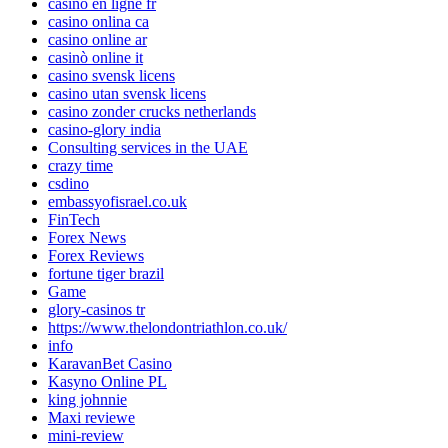
casino en ligne fr
casino onlina ca
casino online ar
casinò online it
casino svensk licens
casino utan svensk licens
casino zonder crucks netherlands
casino-glory india
Consulting services in the UAE
crazy time
csdino
embassyofisrael.co.uk
FinTech
Forex News
Forex Reviews
fortune tiger brazil
Game
glory-casinos tr
https://www.thelondontriathlon.co.uk/
info
KaravanBet Casino
Kasyno Online PL
king johnnie
Maxi reviewe
mini-review