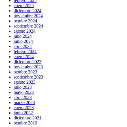
febrero 2025
enero 2025
diciembre 2024
noviembre 2024
octubre 2024
septiembre 2024
agosto 2024
julio 2024
junio 2024
abril 2024
febrero 2024
enero 2024
diciembre 2023
noviembre 2023
octubre 2023
septiembre 2023
agosto 2023
julio 2023
mayo 2023
abril 2023
marzo 2023
enero 2023
junio 2022
diciembre 2021
octubre 2019