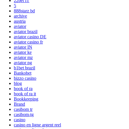
22bet IT
5
888starz bd
archive
austria
aviator
aviator brazil
aviator casino DE
aviator casino fr
aviator IN
aviator ke
aviator mz
aviator ng
b1bet brazil
Bankobet
bizzo casino
blog
book of ra
book of ra it
Bookkeeping
Brand
casibom tr
casibom-tg
casino
casino en ligne argent reel