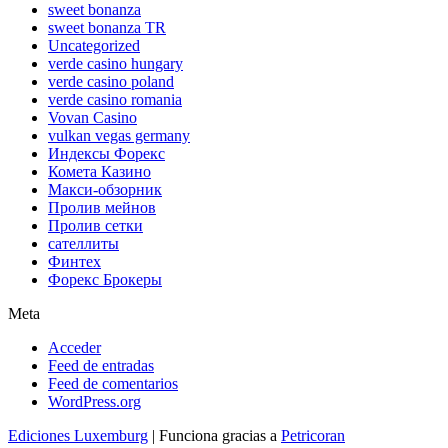
sweet bonanza
sweet bonanza TR
Uncategorized
verde casino hungary
verde casino poland
verde casino romania
Vovan Casino
vulkan vegas germany
Индексы Форекс
Комета Казино
Макси-обзорник
Пролив мейнов
Пролив сетки
сателлиты
Финтех
Форекс Брокеры
Meta
Acceder
Feed de entradas
Feed de comentarios
WordPress.org
Ediciones Luxemburg
| Funciona gracias a
Petricoran