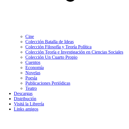
Cine
Colección Batalla de Ideas
Colección Filosofía y Teoría Política
Colección Teoría e Investigación en Ciencias Sociales
Colección Un Cuarto Propio
Cuentos
Economía
Novelas
Poesía
Publicaciones Periódicas
Teatro
Descargas
Distribución
Visitá la Librería
Links amigos