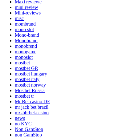
Maxi reviewe
mini-review
Mini-reviews
misc
mombrand
mono slot
Mono-brand
Monobrand
monobrend
monogame
monoslot
mostbet
mostbet GR
mostbet hungary
mostbet italy
mostbet norway
Mostbet Russia
mostbet tr
Mr Bet casino DE
mr jack bet brazil
mx-bbrbet-casino
news
no KYC
Non GamStop
non GamStop