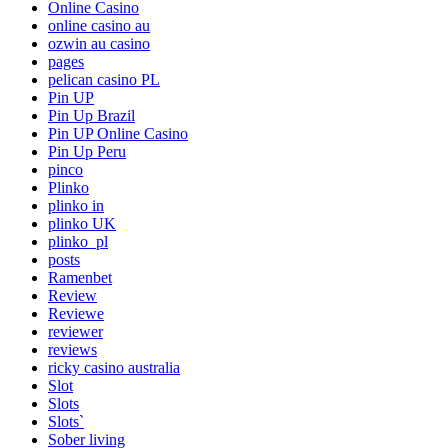
Online Casino
online casino au
ozwin au casino
pages
pelican casino PL
Pin UP
Pin Up Brazil
Pin UP Online Casino
Pin Up Peru
pinco
Plinko
plinko in
plinko UK
plinko_pl
posts
Ramenbet
Review
Reviewe
reviewer
reviews
ricky casino australia
Slot
Slots
Slots`
Sober living