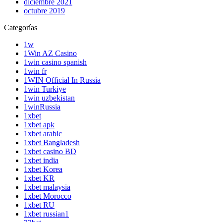
diciembre 2021
octubre 2019
Categorías
1w
1Win AZ Casino
1win casino spanish
1win fr
1WIN Official In Russia
1win Turkiye
1win uzbekistan
1winRussia
1xbet
1xbet apk
1xbet arabic
1xbet Bangladesh
1xbet casino BD
1xbet india
1xbet Korea
1xbet KR
1xbet malaysia
1xbet Morocco
1xbet RU
1xbet russian1