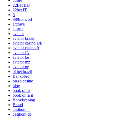
22bet
22Bet BD
22bet IT
5
888starz bd
archive
austria
aviator
aviator brazil
aviator casino DE
aviator casino fr
aviator IN
aviator ke
aviator mz
aviator ng
b1bet brazil
Bankobet
bizzo casino
blog
book of ra
book of ra it
Bookkeeping
Brand
casibom tr
casibom-tg