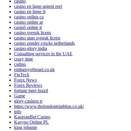
casino
casino en ligne argent reel
casino en ligne fr
casino onlina ca
casino online ar
casinò online it
casino svensk licens
casino utan svensk licens
casino zonder crucks netherlands
casino-glory india
Consulting services in the UAE
crazy time
csdino
embassyofisrael.co.uk
FinTech
Forex News
Forex Reviews
fortune tiger brazil
Game
glory-casinos tr
https://www.thelondontriathlon.co.uk/
info
KaravanBet Casino
Kasyno Online PL
king johnnie