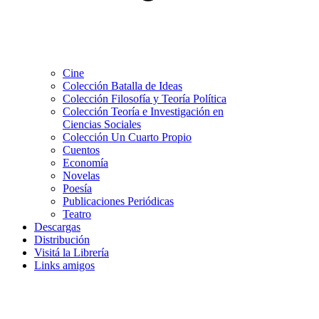
Cine
Colección Batalla de Ideas
Colección Filosofía y Teoría Política
Colección Teoría e Investigación en
Ciencias Sociales
Colección Un Cuarto Propio
Cuentos
Economía
Novelas
Poesía
Publicaciones Periódicas
Teatro
Descargas
Distribución
Visitá la Librería
Links amigos