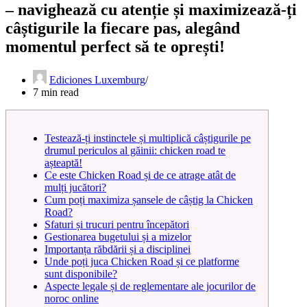
– navighează cu atenție și maximizează-ți
câștigurile la fiecare pas, alegând
momentul perfect să te oprești!
Ediciones Luxemburg
7 min read
Testează-ți instinctele și multiplică câștigurile pe
drumul periculos al găinii: chicken road te
așteaptă!
Ce este Chicken Road și de ce atrage atât de
mulți jucători?
Cum poți maximiza șansele de câștig la Chicken
Road?
Sfaturi și trucuri pentru începători
Gestionarea bugetului și a mizelor
Importanța răbdării și a disciplinei
Unde poți juca Chicken Road și ce platforme
sunt disponibile?
Aspecte legale și de reglementare ale jocurilor de
noroc online