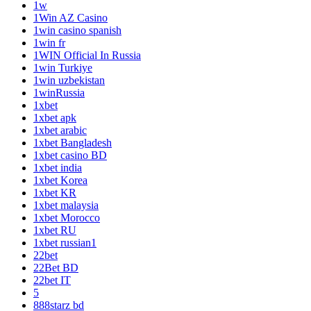
1w
1Win AZ Casino
1win casino spanish
1win fr
1WIN Official In Russia
1win Turkiye
1win uzbekistan
1winRussia
1xbet
1xbet apk
1xbet arabic
1xbet Bangladesh
1xbet casino BD
1xbet india
1xbet Korea
1xbet KR
1xbet malaysia
1xbet Morocco
1xbet RU
1xbet russian1
22bet
22Bet BD
22bet IT
5
888starz bd