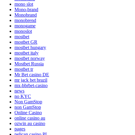
mono slot
Mono-brand
Monobrand
monobrend
monogame
monoslot
mostbet
mostbet GR
mostbet hungary
mostbet italy
mostbet norway
Mostbet Russia
mostbet tr
Mr Bet casino DE
mr jack bet brazil
mx-bbrbet-casino
news
no KYC
Non GamStop
non GamStop
Online Casino
online casino au
ozwin au casino
pages
pelican casino PL