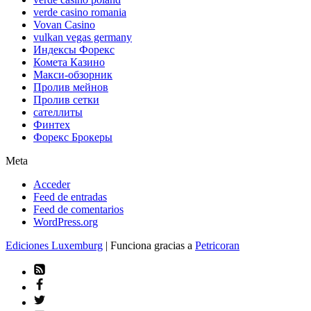
verde casino romania
Vovan Casino
vulkan vegas germany
Индексы Форекс
Комета Казино
Макси-обзорник
Пролив мейнов
Пролив сетки
сателлиты
Финтех
Форекс Брокеры
Meta
Acceder
Feed de entradas
Feed de comentarios
WordPress.org
Ediciones Luxemburg
| Funciona gracias a
Petricoran