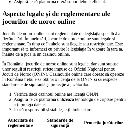
Asigură-te că platforma oferă suport tehnic eficient.
Aspecte legale și de reglementare ale
jocurilor de noroc online
Jocurile de noroc online sunt reglementate de legislația specifică a
fiecărei țări. În unele țări, jocurile de noroc online sunt legale și
reglementate, în timp ce în altele sunt ilegale sau restricționate. Este
important să te informezi cu privire la legislația în vigoare în țara ta,
înainte de a juca la un cazinou online.
În România, jocurile de noroc online sunt legale, dar sunt supuse
unor reguli și restricții stricte impuse de Oficiul Național pentru
Jocuri de Noroc (ONJN). Cazinourile online care doresc să opereze
în România trebuie să obțină o licență de la ONJN și să respecte
standardele de siguranță și protecție a jucătorilor.
Verifică dacă cazinoul online are licență ONJN.
Asigură-te că platforma utilizează tehnologii de criptare pentru
a-ți proteja datele.
Joacă responsabil și stabilește-ți limite clare.
Autoritate de
Standarde de
Protecția jucătorilor
reglementare
siguranță