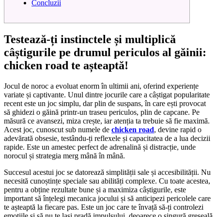
Concluzii
Testează-ți instinctele și multiplică
câștigurile pe drumul periculos al găinii:
chicken road te așteaptă!
Jocul de noroc a evoluat enorm în ultimii ani, oferind experiențe
variate și captivante. Unul dintre jocurile care a câștigat popularitate
recent este un joc simplu, dar plin de suspans, în care ești provocat
să ghidezi o găină printr-un traseu periculos, plin de capcane. Pe
măsură ce avansezi, miza crește, iar atenția ta trebuie să fie maximă.
Acest joc, cunoscut sub numele de
chicken road
, devine rapid o
adevărată obsesie, testându-ți reflexele și capacitatea de a lua decizii
rapide. Este un amestec perfect de adrenalină și distracție, unde
norocul și strategia merg mână în mână.
Succesul acestui joc se datorează simplității sale și accesibilității. Nu
necesită cunoștințe speciale sau abilități complexe. Cu toate acestea,
pentru a obține rezultate bune și a maximiza câștigurile, este
important să înțelegi mecanica jocului și să anticipezi pericolele care
te așteaptă la fiecare pas. Este un joc care te învață să-ți controlezi
emoțiile și să nu te lași pradă impulsului, deoarece o singură greșeală