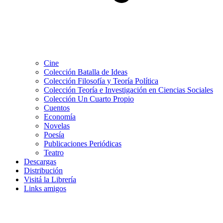
Cine
Colección Batalla de Ideas
Colección Filosofía y Teoría Política
Colección Teoría e Investigación en Ciencias Sociales
Colección Un Cuarto Propio
Cuentos
Economía
Novelas
Poesía
Publicaciones Periódicas
Teatro
Descargas
Distribución
Visitá la Librería
Links amigos