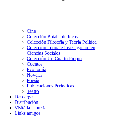
Cine
Colección Batalla de Ideas
Colección Filosofía y Teoría Política
Colección Teoría e Investigación en
Ciencias Sociales
Colección Un Cuarto Propio
Cuentos
Economía
Novelas
Poesía
Publicaciones Periódicas
Teatro
Descargas
Distribución
Visitá la Librería
Links amigos