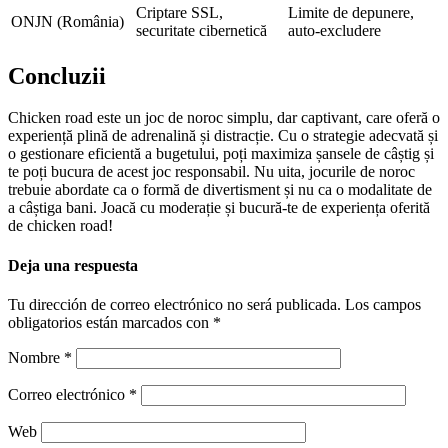
Criptare SSL,
Limite de depunere,
ONJN (România)
securitate cibernetică
auto-excludere
Concluzii
Chicken road este un joc de noroc simplu, dar captivant, care oferă o
experiență plină de adrenalină și distracție. Cu o strategie adecvată și
o gestionare eficientă a bugetului, poți maximiza șansele de câștig și
te poți bucura de acest joc responsabil. Nu uita, jocurile de noroc
trebuie abordate ca o formă de divertisment și nu ca o modalitate de
a câștiga bani. Joacă cu moderație și bucură-te de experiența oferită
de chicken road!
Deja una respuesta
Tu dirección de correo electrónico no será publicada.
Los campos
obligatorios están marcados con
*
Nombre
*
Correo electrónico
*
Web