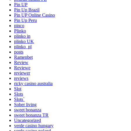
Pin UP
Pin Up Brazil
Pin UP Online Casino
Pin Up Peru
pinco
Plinko
plinko in
plinko UK
plinko_pl
posts
Ramenbet
Review
Reviewe
reviewer
reviews
ricky casino australia
Slot
Slots
Slots`
Sober living
sweet bonanza
sweet bonanza TR
Uncategorized
verde casino hungary
verde casino poland