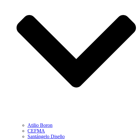
Atilio Boron
CEFMA
Santángelo Diseño