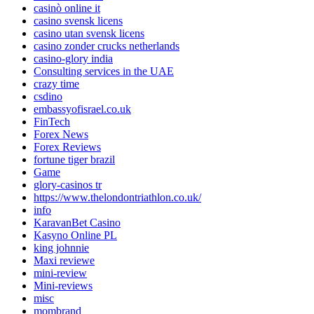
casinò online it
casino svensk licens
casino utan svensk licens
casino zonder crucks netherlands
casino-glory india
Consulting services in the UAE
crazy time
csdino
embassyofisrael.co.uk
FinTech
Forex News
Forex Reviews
fortune tiger brazil
Game
glory-casinos tr
https://www.thelondontriathlon.co.uk/
info
KaravanBet Casino
Kasyno Online PL
king johnnie
Maxi reviewe
mini-review
Mini-reviews
misc
mombrand