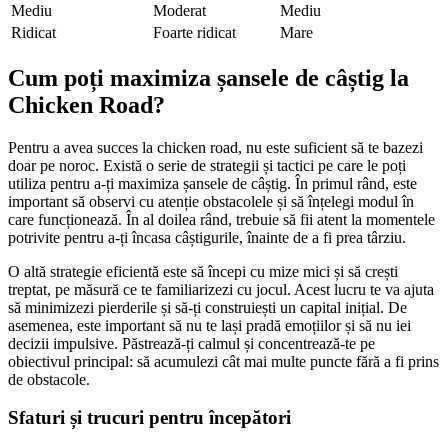
Mediu
Moderat
Mediu
Ridicat
Foarte ridicat
Mare
Cum poți maximiza șansele de câștig la
Chicken Road?
Pentru a avea succes la chicken road, nu este suficient să te bazezi
doar pe noroc. Există o serie de strategii și tactici pe care le poți
utiliza pentru a-ți maximiza șansele de câștig. În primul rând, este
important să observi cu atenție obstacolele și să înțelegi modul în
care funcționează. În al doilea rând, trebuie să fii atent la momentele
potrivite pentru a-ți încasa câștigurile, înainte de a fi prea târziu.
O altă strategie eficientă este să începi cu mize mici și să crești
treptat, pe măsură ce te familiarizezi cu jocul. Acest lucru te va ajuta
să minimizezi pierderile și să-ți construiești un capital inițial. De
asemenea, este important să nu te lași pradă emoțiilor și să nu iei
decizii impulsive. Păstrează-ți calmul și concentrează-te pe
obiectivul principal: să acumulezi cât mai multe puncte fără a fi prins
de obstacole.
Sfaturi și trucuri pentru începători