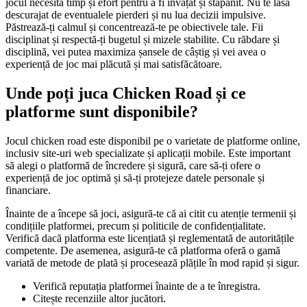
jocul necesită timp și efort pentru a fi învățat și stăpânit. Nu te lăsa
descurajat de eventualele pierderi și nu lua decizii impulsive.
Păstrează-ți calmul și concentrează-te pe obiectivele tale. Fii
disciplinat și respectă-ți bugetul și mizele stabilite. Cu răbdare și
disciplină, vei putea maximiza șansele de câștig și vei avea o
experiență de joc mai plăcută și mai satisfăcătoare.
Unde poți juca Chicken Road și ce
platforme sunt disponibile?
Jocul chicken road este disponibil pe o varietate de platforme online,
inclusiv site-uri web specializate și aplicații mobile. Este important
să alegi o platformă de încredere și sigură, care să-ți ofere o
experiență de joc optimă și să-ți protejeze datele personale și
financiare.
Înainte de a începe să joci, asigură-te că ai citit cu atenție termenii și
condițiile platformei, precum și politicile de confidențialitate.
Verifică dacă platforma este licențiată și reglementată de autoritățile
competente. De asemenea, asigură-te că platforma oferă o gamă
variată de metode de plată și procesează plățile în mod rapid și sigur.
Verifică reputația platformei înainte de a te înregistra.
Citește recenziile altor jucători.