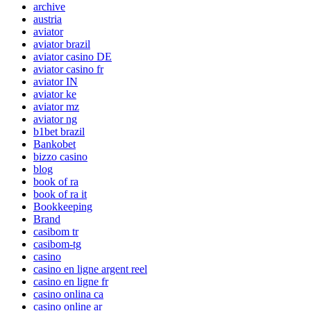
archive
austria
aviator
aviator brazil
aviator casino DE
aviator casino fr
aviator IN
aviator ke
aviator mz
aviator ng
b1bet brazil
Bankobet
bizzo casino
blog
book of ra
book of ra it
Bookkeeping
Brand
casibom tr
casibom-tg
casino
casino en ligne argent reel
casino en ligne fr
casino onlina ca
casino online ar