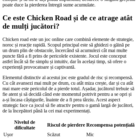
poate duce la pierderea întregii sume acumulate.
Ce este Chicken Road și de ce atrage atât
de mulți jucători?
Chicken road este un joc online care combină elemente de strategie,
noroc și reacție rapidă. Scopul principal este să ghidezi o găină pe
un drum plin de obstacole, încercând să acumulezi cât mai multe
puncte fără a fi prins de pericolele existente. Jocul este conceput
astfel încât să fie simplu și intuitiv, dar în același timp, să ofere o
experiență provocatoare și captivantă.
Elementul distinctiv al acestui joc este gradul de risc și recompensă.
Cu cât avansezi mai mult pe drum, cu atât miza crește, dar și cu atât
mai mare este pericolul de a pierde totul. Așadar, jucătorul trebuie să
fie atent și să decidă când este momentul potrivit pentru a se opri și
a-și încasa câștigurile, înainte de a fi prea târziu. Acest aspect
strategic face ca jocul să fie atractiv pentru o gamă largă de jucători,
de la începători până la cei mai experimentați.
Nivelul de
Riscul de pierdere
Recompensa potențială
dificultate
Ușor
Scăzut
Mic