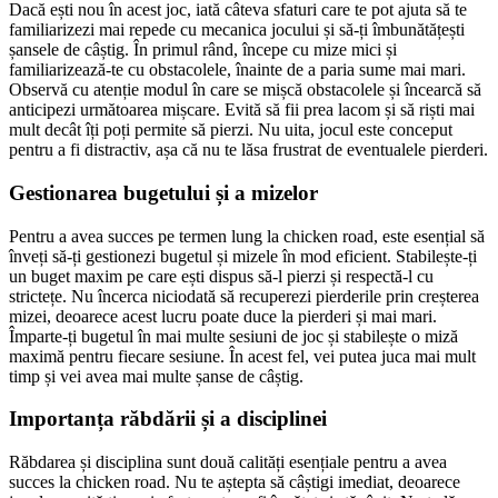
Dacă ești nou în acest joc, iată câteva sfaturi care te pot ajuta să te
familiarizezi mai repede cu mecanica jocului și să-ți îmbunătățești
șansele de câștig. În primul rând, începe cu mize mici și
familiarizează-te cu obstacolele, înainte de a paria sume mai mari.
Observă cu atenție modul în care se mișcă obstacolele și încearcă să
anticipezi următoarea mișcare. Evită să fii prea lacom și să riști mai
mult decât îți poți permite să pierzi. Nu uita, jocul este conceput
pentru a fi distractiv, așa că nu te lăsa frustrat de eventualele pierderi.
Gestionarea bugetului și a mizelor
Pentru a avea succes pe termen lung la chicken road, este esențial să
înveți să-ți gestionezi bugetul și mizele în mod eficient. Stabilește-ți
un buget maxim pe care ești dispus să-l pierzi și respectă-l cu
strictețe. Nu încerca niciodată să recuperezi pierderile prin creșterea
mizei, deoarece acest lucru poate duce la pierderi și mai mari.
Împarte-ți bugetul în mai multe sesiuni de joc și stabilește o miză
maximă pentru fiecare sesiune. În acest fel, vei putea juca mai mult
timp și vei avea mai multe șanse de câștig.
Importanța răbdării și a disciplinei
Răbdarea și disciplina sunt două calități esențiale pentru a avea
succes la chicken road. Nu te aștepta să câștigi imediat, deoarece