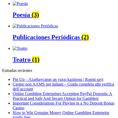
Poesía
(3)
Publicaciones Periódicas
(2)
Teatro
(1)
Entradas recientes
Pin Up – Azərbaycanın ən yaxşı kazinosu | Rəsmi sayt
Casino non AAMS per italiani – Guida completa alla verifica
dell’account
Online Gambling Enterprises Accepting PayPal Deposits: A
Practical and Safe And Secure Option for Gamblers
Important Considerations For Playing in a No Deposit Bonus
Casino
How to Win Genuine Money Online Gambling Enterprise
totally free