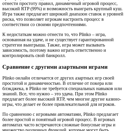
отнести простоту правил, динамичный игровой процесс,
высокий RTP (99%) и возможность выиграть крупный куш.
Игра также предлагает широкий диапазон ставок и уровней
риска, что позволяет игрокам настроить процесс в
соответствии со своими предпочтениями.
К недостаткам можно отнести то, что Plinko – игра,
основанная на удаче, и не существует гарантированной
стратегии выигрыша. Также, игра может вызывать
зависимость, поэтому важно играть ответственно и
контролировать свой банкролл.
Сравнение с другими азартными играми
Plinko онлайн отличается от других азартных игр своей
простотой и динамичностью. В отличие от покера или
блэкджека, в Plinko не требуется специальных навыков или
знаний. Все, что нужно – это удача. При этом Plinko
предлагает более высокий RTP, чем многие другие казино-
игры, что делает ее более привлекательной для игроков.
По сравнению с игровыми автоматами, Plinko предлагает
более простой и понятный игровой процесс. В игровых
автоматах часто встречаются сложные бонусные игры и
множество различных функций, которые могут быть