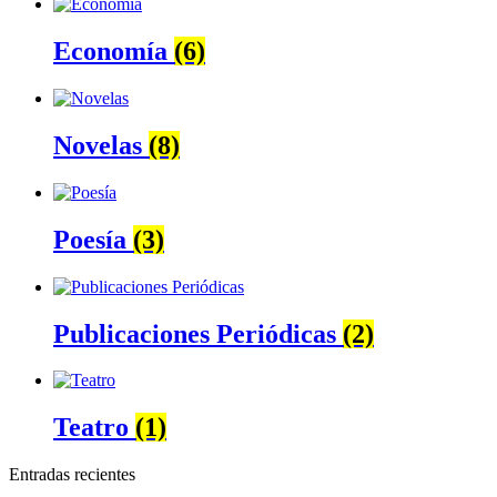
Economía
(6)
Novelas
(8)
Poesía
(3)
Publicaciones Periódicas
(2)
Teatro
(1)
Entradas recientes