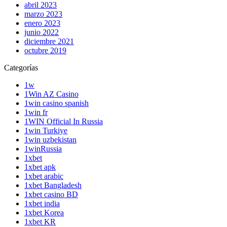
abril 2023
marzo 2023
enero 2023
junio 2022
diciembre 2021
octubre 2019
Categorías
1w
1Win AZ Casino
1win casino spanish
1win fr
1WIN Official In Russia
1win Turkiye
1win uzbekistan
1winRussia
1xbet
1xbet apk
1xbet arabic
1xbet Bangladesh
1xbet casino BD
1xbet india
1xbet Korea
1xbet KR