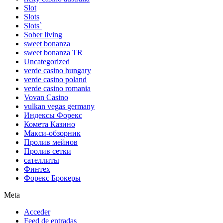
Slot
Slots
Slots`
Sober living
sweet bonanza
sweet bonanza TR
Uncategorized
verde casino hungary
verde casino poland
verde casino romania
Vovan Casino
vulkan vegas germany
Индексы Форекс
Комета Казино
Макси-обзорник
Пролив мейнов
Пролив сетки
сателлиты
Финтех
Форекс Брокеры
Meta
Acceder
Feed de entradas