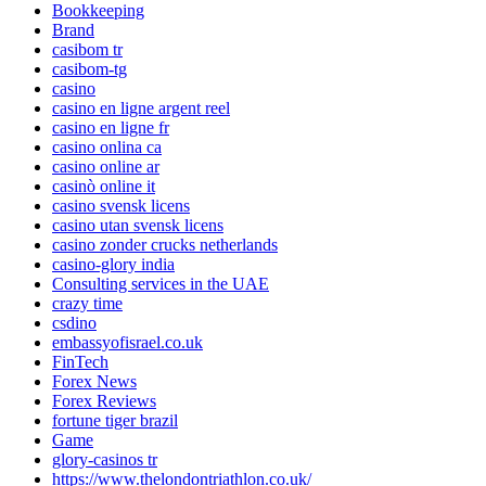
Bookkeeping
Brand
casibom tr
casibom-tg
casino
casino en ligne argent reel
casino en ligne fr
casino onlina ca
casino online ar
casinò online it
casino svensk licens
casino utan svensk licens
casino zonder crucks netherlands
casino-glory india
Consulting services in the UAE
crazy time
csdino
embassyofisrael.co.uk
FinTech
Forex News
Forex Reviews
fortune tiger brazil
Game
glory-casinos tr
https://www.thelondontriathlon.co.uk/