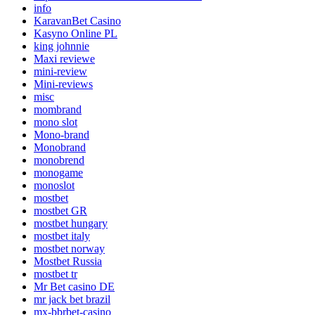
info
KaravanBet Casino
Kasyno Online PL
king johnnie
Maxi reviewe
mini-review
Mini-reviews
misc
mombrand
mono slot
Mono-brand
Monobrand
monobrend
monogame
monoslot
mostbet
mostbet GR
mostbet hungary
mostbet italy
mostbet norway
Mostbet Russia
mostbet tr
Mr Bet casino DE
mr jack bet brazil
mx-bbrbet-casino