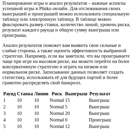
Планирование игры и анализ результатов – важные аспекты
успешной игры в Plinko онлайн. Для отслеживания своих
выигрышей и проигрышей можно использовать специальную
таблицу или электронную таблицу. В таблице можно
фиксировать размер ставки, количество линий, уровень риска,
результат каждого раунда и общую сумму выигрыша или
проигрыша.
Анализ результатов поможет вам выявить свои сильные и
слабые стороны, а также оценить эффективность выбранной
стратегии. Например, если вы заметили, что вы проигрываете
чаще при игре на высоком риске, вы можете перейти на более
консервативную стратегию и играть на низком или
нормальном риске. Записывание данных позволяет создать
статистику, использовать её для будущих партий и более
грамотно распределять свой банкролл.
Раунд
Ставка
Линии
Риск
Выигрыш
Результат
1
10
10
Normal
15
Выигрыш
2
10
10
Normal
5
Выигрыш
3
10
10
Normal
20
Выигрыш
4
10
10
Normal
0
Проигрыш
5
10
10
Normal
12
Выигрыш