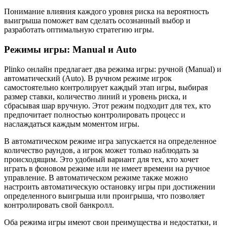
Понимание влияния каждого уровня риска на вероятность
выигрыша поможет вам сделать осознанный выбор и
разработать оптимальную стратегию игры.
Режимы игры: Manual и Auto
Plinko онлайн предлагает два режима игры: ручной (Manual) и
автоматический (Auto). В ручном режиме игрок
самостоятельно контролирует каждый этап игры, выбирая
размер ставки, количество линий и уровень риска, и
сбрасывая шар вручную. Этот режим подходит для тех, кто
предпочитает полностью контролировать процесс и
наслаждаться каждым моментом игры.
В автоматическом режиме игра запускается на определенное
количество раундов, а игрок может только наблюдать за
происходящим. Это удобный вариант для тех, кто хочет
играть в фоновом режиме или не имеет времени на ручное
управление. В автоматическом режиме также можно
настроить автоматическую остановку игры при достижении
определенного выигрыша или проигрыша, что позволяет
контролировать свой банкролл.
Оба режима игры имеют свои преимущества и недостатки, и