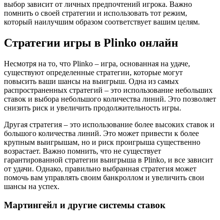
выбор зависит от личных предпочтений игрока. Важно
помнить о своей стратегии и использовать тот режим,
который наилучшим образом соответствует вашим целям.
Стратегии игры в Plinko онлайн
Несмотря на то, что Plinko – игра, основанная на удаче,
существуют определенные стратегии, которые могут
повысить ваши шансы на выигрыш. Одна из самых
распространенных стратегий – это использование небольших
ставок и выбора небольшого количества линий. Это позволяет
снизить риск и увеличить продолжительность игры.
Другая стратегия – это использование более высоких ставок и
большого количества линий. Это может привести к более
крупным выигрышам, но и риск проигрыша существенно
возрастает. Важно помнить, что не существует
гарантированной стратегии выигрыша в Plinko, и все зависит
от удачи. Однако, правильно выбранная стратегия может
помочь вам управлять своим банкроллом и увеличить свои
шансы на успех.
Мартингейл и другие системы ставок