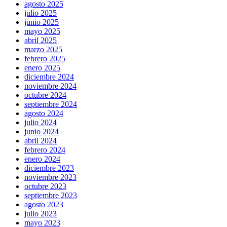
agosto 2025
julio 2025
junio 2025
mayo 2025
abril 2025
marzo 2025
febrero 2025
enero 2025
diciembre 2024
noviembre 2024
octubre 2024
septiembre 2024
agosto 2024
julio 2024
junio 2024
abril 2024
febrero 2024
enero 2024
diciembre 2023
noviembre 2023
octubre 2023
septiembre 2023
agosto 2023
julio 2023
mayo 2023