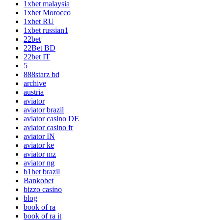
1xbet malaysia
1xbet Morocco
1xbet RU
1xbet russian1
22bet
22Bet BD
22bet IT
5
888starz bd
archive
austria
aviator
aviator brazil
aviator casino DE
aviator casino fr
aviator IN
aviator ke
aviator mz
aviator ng
b1bet brazil
Bankobet
bizzo casino
blog
book of ra
book of ra it