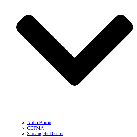
Atilio Boron
CEFMA
Santángelo Diseño