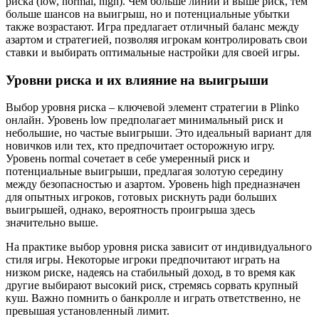
риска (low, normal, high). Чем больше линий и выше риск, тем
больше шансов на выигрыш, но и потенциальные убытки
также возрастают. Игра предлагает отличный баланс между
азартом и стратегией, позволяя игрокам контролировать свои
ставки и выбирать оптимальные настройки для своей игры.
Уровни риска и их влияние на выигрыши
Выбор уровня риска – ключевой элемент стратегии в Plinko
онлайн. Уровень low предполагает минимальный риск и
небольшие, но частые выигрыши. Это идеальный вариант для
новичков или тех, кто предпочитает осторожную игру.
Уровень normal сочетает в себе умеренный риск и
потенциальные выигрыши, предлагая золотую середину
между безопасностью и азартом. Уровень high предназначен
для опытных игроков, готовых рискнуть ради больших
выигрышей, однако, вероятность проигрыша здесь
значительно выше.
На практике выбор уровня риска зависит от индивидуального
стиля игры. Некоторые игроки предпочитают играть на
низком риске, надеясь на стабильный доход, в то время как
другие выбирают высокий риск, стремясь сорвать крупный
куш. Важно помнить о банкролле и играть ответственно, не
превышая установленный лимит.