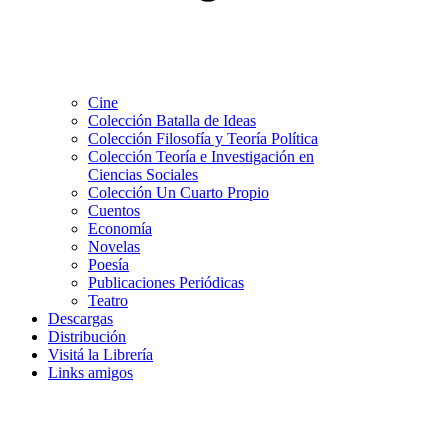
Cine
Colección Batalla de Ideas
Colección Filosofía y Teoría Política
Colección Teoría e Investigación en
Ciencias Sociales
Colección Un Cuarto Propio
Cuentos
Economía
Novelas
Poesía
Publicaciones Periódicas
Teatro
Descargas
Distribución
Visitá la Librería
Links amigos