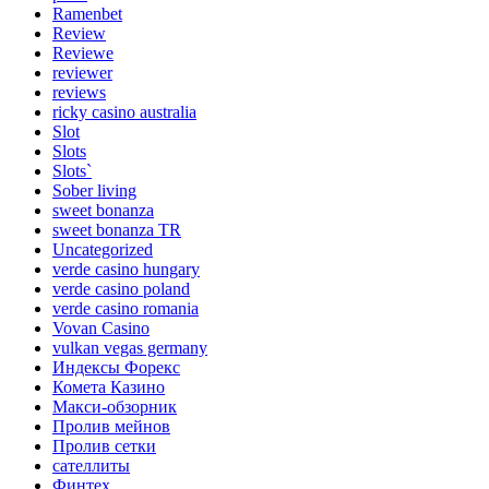
Ramenbet
Review
Reviewe
reviewer
reviews
ricky casino australia
Slot
Slots
Slots`
Sober living
sweet bonanza
sweet bonanza TR
Uncategorized
verde casino hungary
verde casino poland
verde casino romania
Vovan Casino
vulkan vegas germany
Индексы Форекс
Комета Казино
Макси-обзорник
Пролив мейнов
Пролив сетки
сателлиты
Финтех