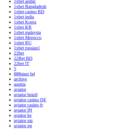
1xbet arabic
1xbet Bangladesh
1xbet casino BD
1xbet india
1xbet Korea
1xbet KR
1xbet malaysia
1xbet Morocco
1xbet RU
1xbet russian1
22bet
22Bet BD
22bet IT
5
888starz bd
archive
austria
aviator
aviator brazil
aviator casino DE
aviator casino fr
aviator IN
aviator ke
aviator mz
aviator ng