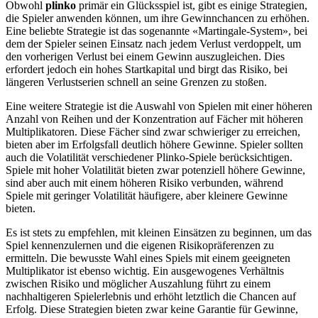
Obwohl
plinko
primär ein Glücksspiel ist, gibt es einige Strategien,
die Spieler anwenden können, um ihre Gewinnchancen zu erhöhen.
Eine beliebte Strategie ist das sogenannte «Martingale-System», bei
dem der Spieler seinen Einsatz nach jedem Verlust verdoppelt, um
den vorherigen Verlust bei einem Gewinn auszugleichen. Dies
erfordert jedoch ein hohes Startkapital und birgt das Risiko, bei
längeren Verlustserien schnell an seine Grenzen zu stoßen.
Eine weitere Strategie ist die Auswahl von Spielen mit einer höheren
Anzahl von Reihen und der Konzentration auf Fächer mit höheren
Multiplikatoren. Diese Fächer sind zwar schwieriger zu erreichen,
bieten aber im Erfolgsfall deutlich höhere Gewinne. Spieler sollten
auch die Volatilität verschiedener Plinko-Spiele berücksichtigen.
Spiele mit hoher Volatilität bieten zwar potenziell höhere Gewinne,
sind aber auch mit einem höheren Risiko verbunden, während
Spiele mit geringer Volatilität häufigere, aber kleinere Gewinne
bieten.
Es ist stets zu empfehlen, mit kleinen Einsätzen zu beginnen, um das
Spiel kennenzulernen und die eigenen Risikopräferenzen zu
ermitteln. Die bewusste Wahl eines Spiels mit einem geeigneten
Multiplikator ist ebenso wichtig. Ein ausgewogenes Verhältnis
zwischen Risiko und möglicher Auszahlung führt zu einem
nachhaltigeren Spielerlebnis und erhöht letztlich die Chancen auf
Erfolg. Diese Strategien bieten zwar keine Garantie für Gewinne,