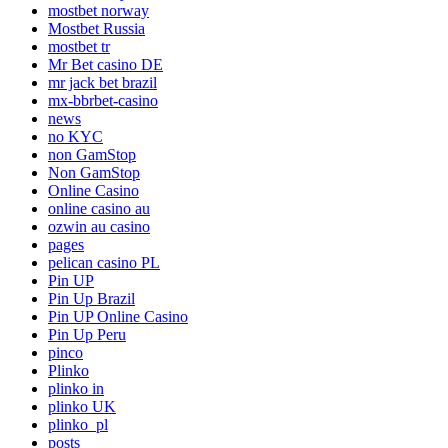
mostbet norway
Mostbet Russia
mostbet tr
Mr Bet casino DE
mr jack bet brazil
mx-bbrbet-casino
news
no KYC
non GamStop
Non GamStop
Online Casino
online casino au
ozwin au casino
pages
pelican casino PL
Pin UP
Pin Up Brazil
Pin UP Online Casino
Pin Up Peru
pinco
Plinko
plinko in
plinko UK
plinko_pl
posts