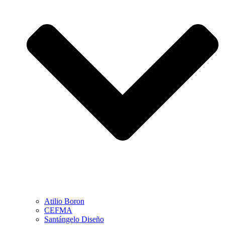
Atilio Boron
CEFMA
Santángelo Diseño