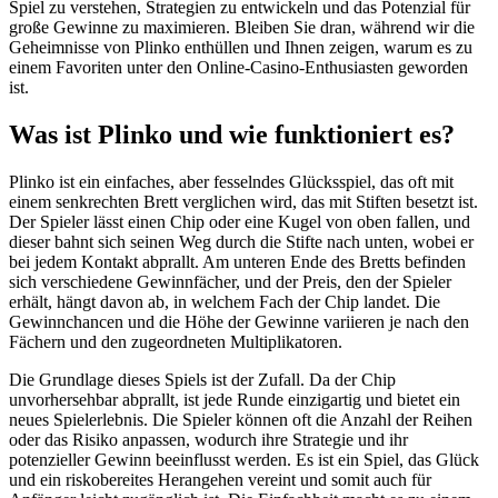
Spiel zu verstehen, Strategien zu entwickeln und das Potenzial für
große Gewinne zu maximieren. Bleiben Sie dran, während wir die
Geheimnisse von Plinko enthüllen und Ihnen zeigen, warum es zu
einem Favoriten unter den Online-Casino-Enthusiasten geworden
ist.
Was ist Plinko und wie funktioniert es?
Plinko ist ein einfaches, aber fesselndes Glücksspiel, das oft mit
einem senkrechten Brett verglichen wird, das mit Stiften besetzt ist.
Der Spieler lässt einen Chip oder eine Kugel von oben fallen, und
dieser bahnt sich seinen Weg durch die Stifte nach unten, wobei er
bei jedem Kontakt abprallt. Am unteren Ende des Bretts befinden
sich verschiedene Gewinnfächer, und der Preis, den der Spieler
erhält, hängt davon ab, in welchem Fach der Chip landet. Die
Gewinnchancen und die Höhe der Gewinne variieren je nach den
Fächern und den zugeordneten Multiplikatoren.
Die Grundlage dieses Spiels ist der Zufall. Da der Chip
unvorhersehbar abprallt, ist jede Runde einzigartig und bietet ein
neues Spielerlebnis. Die Spieler können oft die Anzahl der Reihen
oder das Risiko anpassen, wodurch ihre Strategie und ihr
potenzieller Gewinn beeinflusst werden. Es ist ein Spiel, das Glück
und ein riskobereites Herangehen vereint und somit auch für