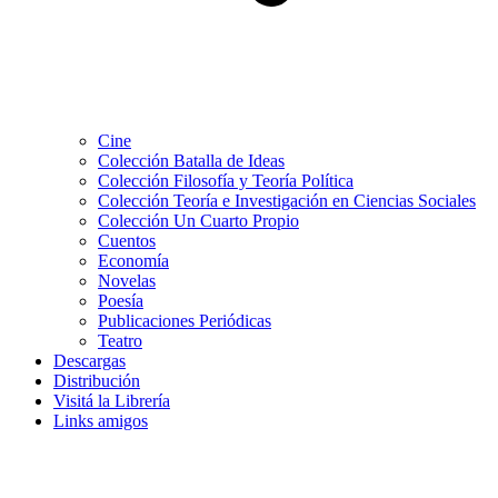
Cine
Colección Batalla de Ideas
Colección Filosofía y Teoría Política
Colección Teoría e Investigación en Ciencias Sociales
Colección Un Cuarto Propio
Cuentos
Economía
Novelas
Poesía
Publicaciones Periódicas
Teatro
Descargas
Distribución
Visitá la Librería
Links amigos