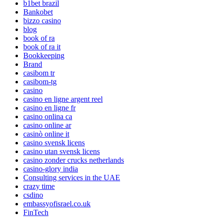
b1bet brazil
Bankobet
bizzo casino
blog
book of ra
book of ra it
Bookkeeping
Brand
casibom tr
casibom-tg
casino
casino en ligne argent reel
casino en ligne fr
casino onlina ca
casino online ar
casinò online it
casino svensk licens
casino utan svensk licens
casino zonder crucks netherlands
casino-glory india
Consulting services in the UAE
crazy time
csdino
embassyofisrael.co.uk
FinTech