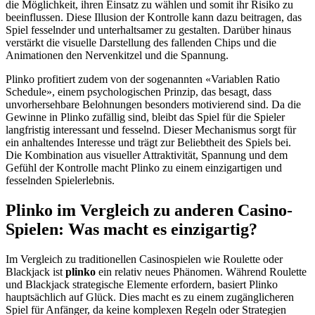
die Möglichkeit, ihren Einsatz zu wählen und somit ihr Risiko zu
beeinflussen. Diese Illusion der Kontrolle kann dazu beitragen, das
Spiel fesselnder und unterhaltsamer zu gestalten. Darüber hinaus
verstärkt die visuelle Darstellung des fallenden Chips und die
Animationen den Nervenkitzel und die Spannung.
Plinko profitiert zudem von der sogenannten «Variablen Ratio
Schedule», einem psychologischen Prinzip, das besagt, dass
unvorhersehbare Belohnungen besonders motivierend sind. Da die
Gewinne in Plinko zufällig sind, bleibt das Spiel für die Spieler
langfristig interessant und fesselnd. Dieser Mechanismus sorgt für
ein anhaltendes Interesse und trägt zur Beliebtheit des Spiels bei.
Die Kombination aus visueller Attraktivität, Spannung und dem
Gefühl der Kontrolle macht Plinko zu einem einzigartigen und
fesselnden Spielerlebnis.
Plinko im Vergleich zu anderen Casino-
Spielen: Was macht es einzigartig?
Im Vergleich zu traditionellen Casinospielen wie Roulette oder
Blackjack ist
plinko
ein relativ neues Phänomen. Während Roulette
und Blackjack strategische Elemente erfordern, basiert Plinko
hauptsächlich auf Glück. Dies macht es zu einem zugänglicheren
Spiel für Anfänger, da keine komplexen Regeln oder Strategien