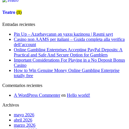
Teatro
(1)
Entradas recientes
Pin Up – Azərbaycanın ən yaxşı kazinosu | Rəsmi sayt
Casino non AAMS per italiani – Guida completa alla verifica
dell’account
Online Gambling Enterprises Accepting PayPal Deposits: A
Practical and Safe And Secure Option for Gamblers
Important Considerations For Playing in a No Deposit Bonus
Casino
How to Win Genuine Money Online Gambling Enterprise
totally free
Comentarios recientes
A WordPress Commenter
en
Hello world!
Archivos
mayo 2026
abril 2026
marzo 2026