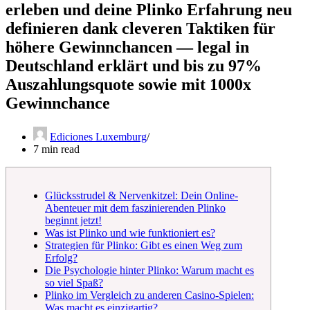
erleben und deine Plinko Erfahrung neu
definieren dank cleveren Taktiken für
höhere Gewinnchancen — legal in
Deutschland erklärt und bis zu 97%
Auszahlungsquote sowie mit 1000x
Gewinnchance
Ediciones Luxemburg
7 min read
Glücksstrudel & Nervenkitzel: Dein Online-
Abenteuer mit dem faszinierenden Plinko
beginnt jetzt!
Was ist Plinko und wie funktioniert es?
Strategien für Plinko: Gibt es einen Weg zum
Erfolg?
Die Psychologie hinter Plinko: Warum macht es
so viel Spaß?
Plinko im Vergleich zu anderen Casino-Spielen:
Was macht es einzigartig?