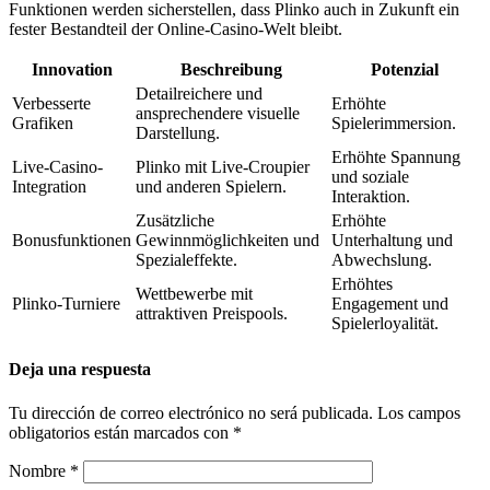
Funktionen werden sicherstellen, dass Plinko auch in Zukunft ein
fester Bestandteil der Online-Casino-Welt bleibt.
Innovation
Beschreibung
Potenzial
Detailreichere und
Verbesserte
Erhöhte
ansprechendere visuelle
Grafiken
Spielerimmersion.
Darstellung.
Erhöhte Spannung
Live-Casino-
Plinko mit Live-Croupier
und soziale
Integration
und anderen Spielern.
Interaktion.
Zusätzliche
Erhöhte
Bonusfunktionen
Gewinnmöglichkeiten und
Unterhaltung und
Spezialeffekte.
Abwechslung.
Erhöhtes
Wettbewerbe mit
Plinko-Turniere
Engagement und
attraktiven Preispools.
Spielerloyalität.
Deja una respuesta
Tu dirección de correo electrónico no será publicada.
Los campos
obligatorios están marcados con
*
Nombre
*