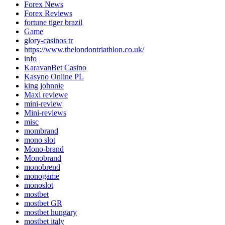
Forex News
Forex Reviews
fortune tiger brazil
Game
glory-casinos tr
https://www.thelondontriathlon.co.uk/
info
KaravanBet Casino
Kasyno Online PL
king johnnie
Maxi reviewe
mini-review
Mini-reviews
misc
mombrand
mono slot
Mono-brand
Monobrand
monobrend
monogame
monoslot
mostbet
mostbet GR
mostbet hungary
mostbet italy