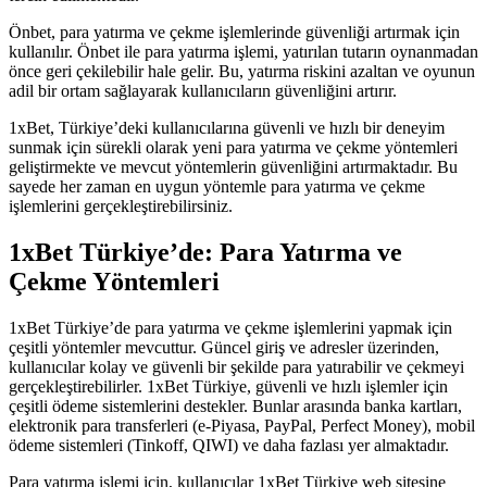
Önbet, para yatırma ve çekme işlemlerinde güvenliği artırmak için
kullanılır. Önbet ile para yatırma işlemi, yatırılan tutarın oynanmadan
önce geri çekilebilir hale gelir. Bu, yatırma riskini azaltan ve oyunun
adil bir ortam sağlayarak kullanıcıların güvenliğini artırır.
1xBet, Türkiye’deki kullanıcılarına güvenli ve hızlı bir deneyim
sunmak için sürekli olarak yeni para yatırma ve çekme yöntemleri
geliştirmekte ve mevcut yöntemlerin güvenliğini artırmaktadır. Bu
sayede her zaman en uygun yöntemle para yatırma ve çekme
işlemlerini gerçekleştirebilirsiniz.
1xBet Türkiye’de: Para Yatırma ve
Çekme Yöntemleri
1xBet Türkiye’de para yatırma ve çekme işlemlerini yapmak için
çeşitli yöntemler mevcuttur. Güncel giriş ve adresler üzerinden,
kullanıcılar kolay ve güvenli bir şekilde para yatırabilir ve çekmeyi
gerçekleştirebilirler. 1xBet Türkiye, güvenli ve hızlı işlemler için
çeşitli ödeme sistemlerini destekler. Bunlar arasında banka kartları,
elektronik para transferleri (e-Piyasa, PayPal, Perfect Money), mobil
ödeme sistemleri (Tinkoff, QIWI) ve daha fazlası yer almaktadır.
Para yatırma işlemi için, kullanıcılar 1xBet Türkiye web sitesine