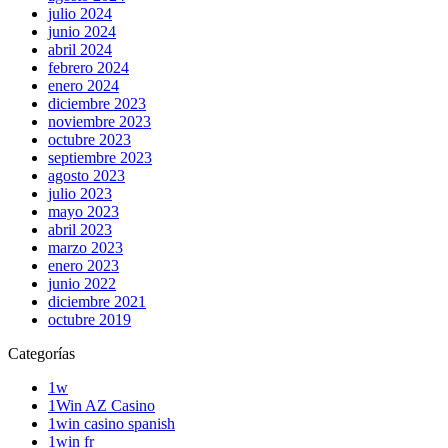
julio 2024
junio 2024
abril 2024
febrero 2024
enero 2024
diciembre 2023
noviembre 2023
octubre 2023
septiembre 2023
agosto 2023
julio 2023
mayo 2023
abril 2023
marzo 2023
enero 2023
junio 2022
diciembre 2021
octubre 2019
Categorías
1w
1Win AZ Casino
1win casino spanish
1win fr