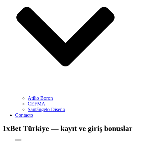
Atilio Boron
CEFMA
Santángelo Diseño
Contacto
1xBet Türkiye — kayıt ve giriş bonuslar