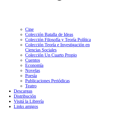
Cine
Colección Batalla de Ideas
Colección Filosofía y Teoría Política
Colección Teoría e Investigación en
Ciencias Sociales
Colección Un Cuarto Propio
Cuentos
Economía
Novelas
Poesía
Publicaciones Periódicas
Teatro
Descargas
Distribución
Visitá la Librería
Links amigos