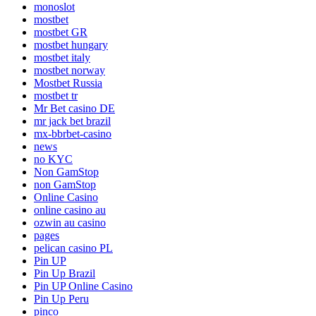
monoslot
mostbet
mostbet GR
mostbet hungary
mostbet italy
mostbet norway
Mostbet Russia
mostbet tr
Mr Bet casino DE
mr jack bet brazil
mx-bbrbet-casino
news
no KYC
Non GamStop
non GamStop
Online Casino
online casino au
ozwin au casino
pages
pelican casino PL
Pin UP
Pin Up Brazil
Pin UP Online Casino
Pin Up Peru
pinco