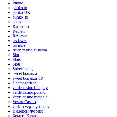
Plinko
plinko in
plinko UK
plinko_pl
posts
Ramenbet
Review
Reviewe
reviewer
reviews
ricky casino australia
Slot
Slots
Slots`
Sober living
sweet bonanza
sweet bonanza TR
Uncategorized
verde casino hungary
verde casino poland
verde casino romania
Vovan Casino
vulkan vegas germany
Индексы Форекс
Комета Казино