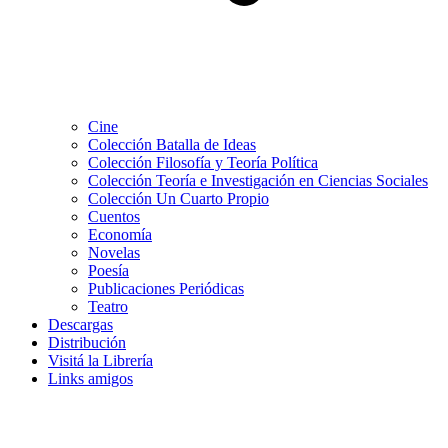
Cine
Colección Batalla de Ideas
Colección Filosofía y Teoría Política
Colección Teoría e Investigación en Ciencias Sociales
Colección Un Cuarto Propio
Cuentos
Economía
Novelas
Poesía
Publicaciones Periódicas
Teatro
Descargas
Distribución
Visitá la Librería
Links amigos