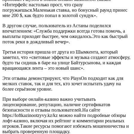
«Интерфейс настолько прост, что сразу
погружаешься.Маленькая ставка, но бонусный раунд принес
мне 200 $, как будто попал в золотой сундук».
В другом случае, пользователь из Астаны поделился
впечатлением: «Служба поддержки всегда готова помочь, а
выплаты приходят быстрее, чем ожидалось.Это как быстрый
поток реки в дождливый вечер».
Третья история пришла от друга из Шымкента, который
заметил, что «световые эффекты и музыка создают атмосферу,
будто ты сидишь в баре на улице Байтурсынова, и каждая
вращающаяся лента – это новый шанс».
Эти отзывы демонстрируют, что PlaysOn подходит как для
мелких ставок, так и для тех, кто хочет испытать удачу на
более серьёзном уровне.
При выборе онлайн‑казино важно учитывать
лицензирование, репутацию, наличие сертификатов
безопасности и отзывы пользователей.На сайте
https://loftkazinootzyvy.kz/kz можно найти подробные обзоры
лофт‑казино, включая их рейтинг и комментарии реальных
игроков.Такие ресурсы помогают избежать мошенничества и
выбрать проверенную площадку.