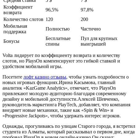
Средняя ставка
5 $
7 $
Коэффициент
96,5%
97,8%
возврата
Количество слотов
120
200
Мобильная
Полностью
Частично
поддержка
Бесплатные
Пул для крупных
Бонусы
спины
выигрышей
Volta лидирует по коэффициенту возврата и количеству
слотов, но PlaysOn компенсируют это гибкой ставкой и
удобством мобильной игры.
Посетите
лофт казино отзывы
, чтобы узнать подробности о
новых игровых функциях.Ирина Касымова, главный
аналитик «KazGame Analytics», отмечает, что PlaysOn
привлекают молодую аудиторию благодаря современному
дизайну и мобильной доступности.Алексей Шевченко,
руководитель маркетинга PlayTech, добавляет, что компания
внедряет новые механики, такие как «Spin & Win» и
«Progressive Jackpots», чтобы удержать интерес игроков.
Однажды, прогуливаясь по улицам Старого города, я встретил
студента из Алматы, который рассказывал о первом дне, когда
пробовал PlaysOn в новом онлайн‑казино.Он сказал: