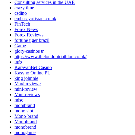
Consulting services in the UAE
crazy time
csdino
embassyofisrael.co.uk
FinTech
Forex News
Forex Reviews
fortune tiger brazil
Game
glory-casinos tr
https://www.thelondontriathlon.co.uk/
info
KaravanBet Casino
Kasyno Online PL
king johnnie
Maxi reviewe
mini-review
Mini-reviews
misc
mombrand
mono slot
Mono-brand
Monobrand
monobrend
monogame