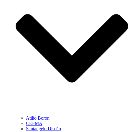
Atilio Boron
CEFMA
Santángelo Diseño