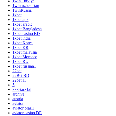
1win Turkiye
1win uzbekistan
1winRussia
1xbet
1xbet apk
1xbet arabic
1xbet Bangladesh
1xbet casino BD
1xbet india
1xbet Korea
1xbet KR
1xbet malaysia
1xbet Morocco
1xbet RU
1xbet russian1
22bet
22Bet BD
22bet IT
5
888starz bd
archive
austria
aviator
aviator brazil
aviator casino DE