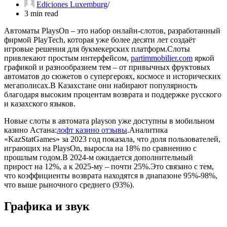
Ediciones Luxemburg
3 min read
Автоматы PlaysOn – это набор онлайн‑слотов, разработанный
фирмой PlayTech, которая уже более десяти лет создаёт
игровые решения для букмекерских платформ.Слоты
привлекают простым интерфейсом,
partimmobilier.com
яркой
графикой и разнообразием тем – от привычных фруктовых
автоматов до сюжетов о супергероях,
космосе и исторических
мегаполисах.В Казахстане они набирают популярность
благодаря высоким процентам возврата и поддержке русского
и казахского языков.
Новые слоты в автомата playson уже доступны в мобильном
казино Астана:
лофт казино отзывы
.Аналитика
«KazStatGames» за 2023 год показала, что доля пользователей,
играющих на PlaysOn, выросла на 18% по сравнению с
прошлым годом.В 2024‑м ожидается дополнительный
прирост на 12%, а к 2025‑му – почти 25%.Это связано с тем,
что коэффициенты возврата находятся в диапазоне 95%-98%,
что выше рыночного среднего (93%).
Графика и звук