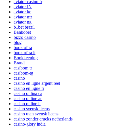
aviator casino fr
aviator IN
aviator ke
aviator mz
aviator ng
b1bet brazil
Bankobet
bizzo casino
blog
book of ra
book of ra it
Bookkeeping
Brand
casibom tr
casibom-tg
casino
casino en ligne argent reel
casino en ligne fr
casino onlina ca
casino online ar
casinò online it
casino svensk licens
casino utan svensk licens
casino zonder crucks netherlands
casino-glory india