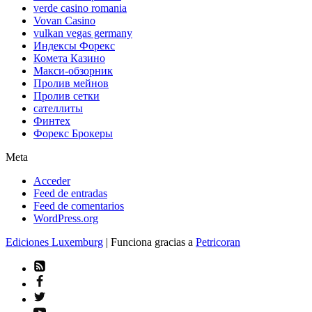
verde casino romania
Vovan Casino
vulkan vegas germany
Индексы Форекс
Комета Казино
Макси-обзорник
Пролив мейнов
Пролив сетки
сателлиты
Финтех
Форекс Брокеры
Meta
Acceder
Feed de entradas
Feed de comentarios
WordPress.org
Ediciones Luxemburg
| Funciona gracias a
Petricoran