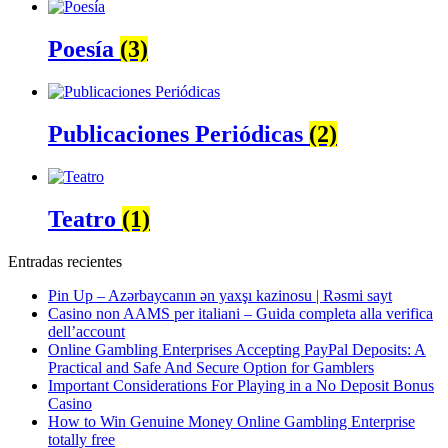
Poesía
(3)
Publicaciones Periódicas
(2)
Teatro
(1)
Entradas recientes
Pin Up – Azərbaycanın ən yaxşı kazinosu | Rəsmi sayt
Casino non AAMS per italiani – Guida completa alla verifica
dell’account
Online Gambling Enterprises Accepting PayPal Deposits: A
Practical and Safe And Secure Option for Gamblers
Important Considerations For Playing in a No Deposit Bonus
Casino
How to Win Genuine Money Online Gambling Enterprise
totally free