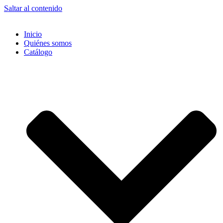
Saltar al contenido
Inicio
Quiénes somos
Catálogo