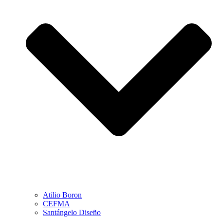
Atilio Boron
CEFMA
Santángelo Diseño