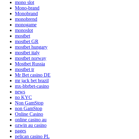
mono slot
Mono-brand
Monobrand
monobrend
monogame
monoslot
mostbet
mostbet GR
mostbet hungary
mostbet italy
mostbet norway
Mostbet Russia
mostbet tr
Mr Bet casino DE
mr jack bet brazil
mx-bbrbet-casino
news
no KYC
Non GamStop
non GamStop
Online Casino
online casino au
ozwin au casino
pages
pelican casino PL