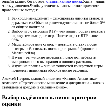
онлайн казино без потерь:
отзывы казино номад
.Удача – лишь
часть уравнения.Чтобы увеличить шансы, стоит применять
проверенные методы:
Банкролл‑менеджмент – фиксировать лимиты ставок и
держаться их.Обычно рекомендуют ставить не более 5%
от общего капитала.
Выбор игр с высоким RTP – чем выше процент возврата
игроку, тем выгоднее игра.Ищите игры с RTP выше
95%.
Масштабирование ставок – повышать ставку после
выигрышей, снижать после проигрышей (принцип
Мартингейла).
Паузы – регулярные перерывы помогают избежать
эмоционального выгорания и лишних расходов.
Изучение правил – знание тонкостей конкретной игры
позволяет принимать обоснованные решения.
Алексей Петров, главный аналитик «Казино‑Аналитика»,
отмечает: «Стратегическое мышление и дисциплина – ключ к
стабильным доходам в онлайн‑казино».
Выбор надёжного казино: критерии
оценки