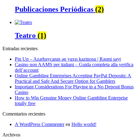
Publicaciones Periódicas
(2)
Teatro
(1)
Entradas recientes
Pin Up – Azərbaycanın ən yaxşı kazinosu | Rəsmi sayt
Casino non AAMS per italiani – Guida completa alla verifica
dell’account
Online Gambling Enterprises Accepting PayPal Deposits: A
Practical and Safe And Secure Option for Gamblers
Important Considerations For Playing in a No Deposit Bonus
Casino
How to Win Genuine Money Online Gambling Enterprise
totally free
Comentarios recientes
A WordPress Commenter
en
Hello world!
Archivos