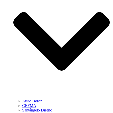
Atilio Boron
CEFMA
Santángelo Diseño