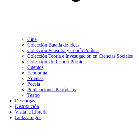
Cine
Colección Batalla de Ideas
Colección Filosofía y Teoría Política
Colección Teoría e Investigación en Ciencias Sociales
Colección Un Cuarto Propio
Cuentos
Economía
Novelas
Poesía
Publicaciones Periódicas
Teatro
Descargas
Distribución
Visitá la Librería
Links amigos