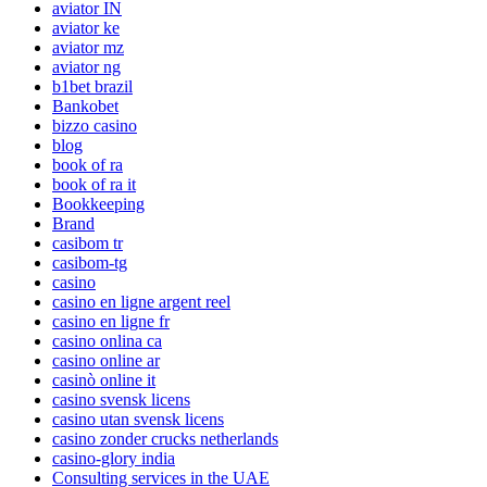
aviator IN
aviator ke
aviator mz
aviator ng
b1bet brazil
Bankobet
bizzo casino
blog
book of ra
book of ra it
Bookkeeping
Brand
casibom tr
casibom-tg
casino
casino en ligne argent reel
casino en ligne fr
casino onlina ca
casino online ar
casinò online it
casino svensk licens
casino utan svensk licens
casino zonder crucks netherlands
casino-glory india
Consulting services in the UAE