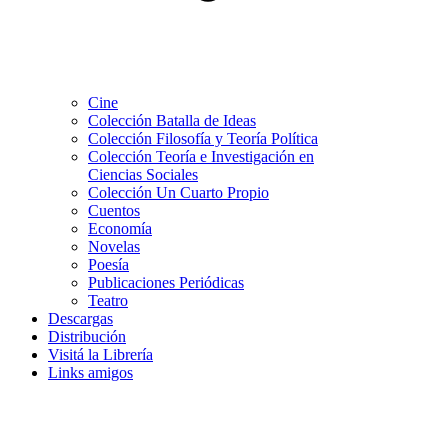
Cine
Colección Batalla de Ideas
Colección Filosofía y Teoría Política
Colección Teoría e Investigación en
Ciencias Sociales
Colección Un Cuarto Propio
Cuentos
Economía
Novelas
Poesía
Publicaciones Periódicas
Teatro
Descargas
Distribución
Visitá la Librería
Links amigos