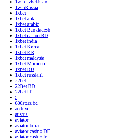
1win uzbekistan
1winRussia
1xbet
1xbet apk
1xbet arabic
1xbet Bangladesh
1xbet casino BD
1xbet india
1xbet Korea
1xbet KR
1xbet malaysia
1xbet Morocco
1xbet RU
1xbet russian1
22bet
22Bet BD
22bet IT
5
888starz bd
archive
austria
aviator
aviator brazil
aviator casino DE
aviator casino fr