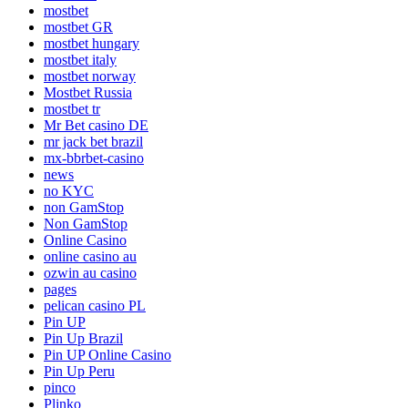
mostbet
mostbet GR
mostbet hungary
mostbet italy
mostbet norway
Mostbet Russia
mostbet tr
Mr Bet casino DE
mr jack bet brazil
mx-bbrbet-casino
news
no KYC
non GamStop
Non GamStop
Online Casino
online casino au
ozwin au casino
pages
pelican casino PL
Pin UP
Pin Up Brazil
Pin UP Online Casino
Pin Up Peru
pinco
Plinko