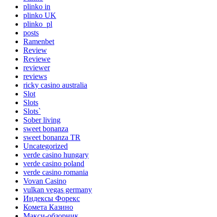
plinko in
plinko UK
plinko_pl
posts
Ramenbet
Review
Reviewe
reviewer
reviews
ricky casino australia
Slot
Slots
Slots`
Sober living
sweet bonanza
sweet bonanza TR
Uncategorized
verde casino hungary
verde casino poland
verde casino romania
Vovan Casino
vulkan vegas germany
Индексы Форекс
Комета Казино
Макси-обзорник