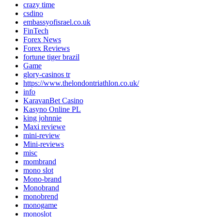
crazy time
csdino
embassyofisrael.co.uk
FinTech
Forex News
Forex Reviews
fortune tiger brazil
Game
glory-casinos tr
https://www.thelondontriathlon.co.uk/
info
KaravanBet Casino
Kasyno Online PL
king johnnie
Maxi reviewe
mini-review
Mini-reviews
misc
mombrand
mono slot
Mono-brand
Monobrand
monobrend
monogame
monoslot