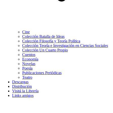
Cine
Colección Batalla de Ideas
Colección Filosofía y Teoría Política
Colección Teoría e Investigación en Ciencias Sociales
Colección Un Cuarto Propio
Cuentos
Economía
Novelas
Poesía
Publicaciones Periódicas
Teatro
Descargas
Distribución
Visitá la Librería
Links amigos