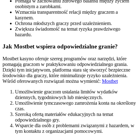
Pomaga w zachowaniu zdrowego balansu między życiem
osobistym a zarobkami.
Wzmacnia transparentność relacji między graczem a
kasynem.
Ochrona młodszych graczy przed uzależnieniem.
Zwiększa świadomość na temat ryzyka prawdziwego
hazardu.
Jak Mostbet wspiera odpowiedzialne granie?
Mostbet kasyno oferuje szereg programów oraz narzędzi, które
pomagają graczom w praktykowaniu odpowiedzialnego grania.
Dzięki tym inicjatywom, platforma stara się stworzyć bezpieczne
środowisko dla graczy, które minimalizuje ryzyko uzależnienia.
Wśród oferowanych rozwiązań można wymienić:
Mostbet
Umożliwienie graczom ustalania limitów wydatków
dziennych, tygodniowych lub miesięcznych.
Umożliwienie tymczasowego zamrożenia konta na określony
czas.
Szeroką ofertą materiałów edukacyjnych na temat
odpowiedzialnego gry.
Wsparcie dla osób z problemami związanymi z hazardem, w
tym kontaktu z organizacjami pomocowymi.