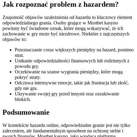
Jak rozpoznać problem z hazardem?
Znajomość objawów uzależnienia od hazardu to kluczowy element
odpowiedzialnego grania. Osoby grające w Mostbet kasyno
powinny być świadome oznak, które mogą wskazywać, że ich
zachowanie w gry może być niezdrowe. Niektóre z najczęstszych
objawów to:
Przeznaczanie coraz większych pieniędzy na hazard, pomimo
strat.
Unikanie odpowiedzialności finansowych lub rodzinnych z
powodu gry.
Oczekiwanie na szanse wygrania pieniędzy, które mogą
pokryć straty.
Odczuwa intensywne emocje, takie jak frustracja lub złość,
gdy nie gra.
Ukrywanie swojej gry przed innymi oraz oszukiwanie
bliskich.
Podsumowanie
W kontekście hazardu online, odpowiedzialne granie jest nie tylko
zaleceniem, ale fundamentalnym sposobem na ochronę siebie i
swoich finansów. Mostbet kasyno, jako wiodąca platforma,