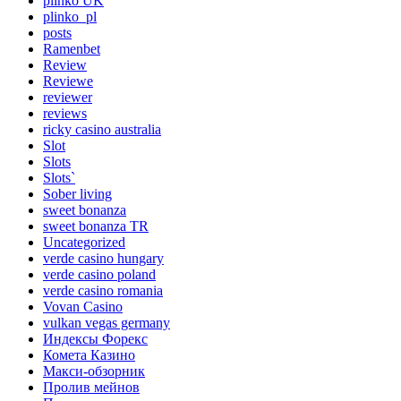
plinko UK
plinko_pl
posts
Ramenbet
Review
Reviewe
reviewer
reviews
ricky casino australia
Slot
Slots
Slots`
Sober living
sweet bonanza
sweet bonanza TR
Uncategorized
verde casino hungary
verde casino poland
verde casino romania
Vovan Casino
vulkan vegas germany
Индексы Форекс
Комета Казино
Макси-обзорник
Пролив мейнов