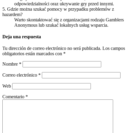
odpowiedzialności oraz ukrywanie gry przed innymi.
5. Gdzie można szukać pomocy w przypadku problemów z
hazardem?
Warto skontaktować się z organizacjami rodzaju Gamblers
Anonymous lub szukać lokalnych usług wsparcia.
Deja una respuesta
Tu dirección de correo electrónico no será publicada.
Los campos
obligatorios están marcados con
*
Nombre
*
Correo electrónico
*
Web
Comentario
*