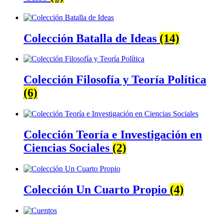
Colección Batalla de Ideas
(14)
Colección Filosofía y Teoría Política
(6)
Colección Teoría e Investigación en
Ciencias Sociales
(2)
Colección Un Cuarto Propio
(4)