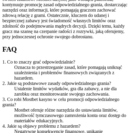
kontynuuje promocję zasad odpowiedzialnego grania, dostarczając
narzędzi oraz informacji, które pomagają graczom zachować
zdrową relację z grami. Ostatecznie, kluczem do udanej i
bezpiecznej zabawy jest świadomość własnych limitów oraz
zdolność do podejmowania mądrych decyzji. Dzięki temu, każdy
gracz ma szansę na czerpanie radości z rozrywki, jaką oferujemy,
przy jednoczesnej ochronie swojego dobrostanu.
FAQ
1. Co to znaczy grać odpowiedzialnie?
Oznacza to przestrzeganie zasad, które pomagają uniknąć
uzależnienia i problemów finansowych związanych z
hazardem.
2. Jakie są podstawowe zasady odpowiedzialnego grania?
Ustalenie limitów wydatków, gra dla zabawy, a nie dla
zarobku oraz monitorowanie swojego zachowania.
3. Co robi Mostbet kasyno w celu promocji odpowiedzialnego
grania?
Mostbet oferuje różne narzędzia do ustawiania limitów,
możliwość tymczasowego zamrożenia konta oraz dostęp do
materiałów edukacyjnych.
4. Jakie są objawy problemu z hazardem?
Negatywne konsekwencje finansowe, unikanie