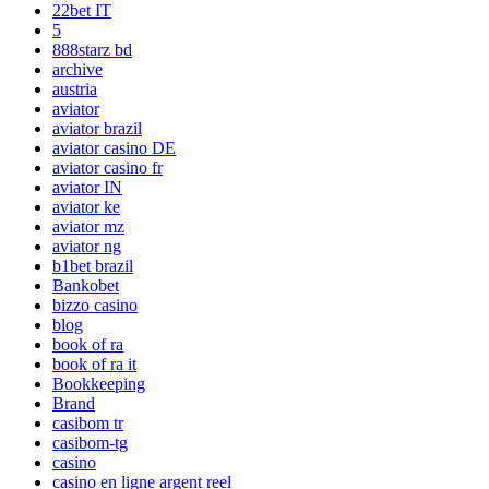
22bet IT
5
888starz bd
archive
austria
aviator
aviator brazil
aviator casino DE
aviator casino fr
aviator IN
aviator ke
aviator mz
aviator ng
b1bet brazil
Bankobet
bizzo casino
blog
book of ra
book of ra it
Bookkeeping
Brand
casibom tr
casibom-tg
casino
casino en ligne argent reel