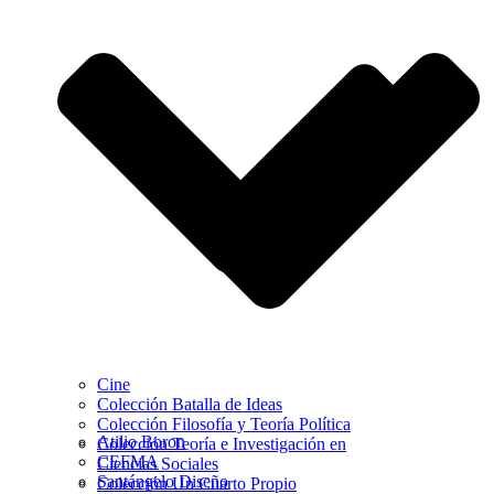
Cine
Colección Batalla de Ideas
Colección Filosofía y Teoría Política
Atilio Boron
Colección Teoría e Investigación en
CEFMA
Ciencias Sociales
Santángelo Diseño
Colección Un Cuarto Propio