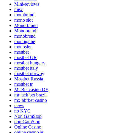
Mini-reviews
misc
mombrand
mono slot
Mono-brand
Monobrand
monobrend
monogame
monoslot
mostbet
mostbet GR
mostbet hungary
mostbet italy
mostbet norway
Mostbet Russia
mostbet tr
Mr Bet casino DE
mr jack bet brazil
mx-bbrbet-casino
news
no KYC
Non GamStop
non GamStop
Online Casino
online casino au