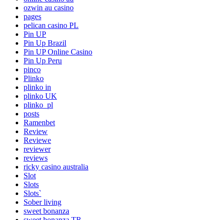
ozwin au casino
pages
pelican casino PL
Pin UP
Pin Up Brazil
Pin UP Online Casino
Pin Up Peru
pinco
Plinko
plinko in
plinko UK
plinko_pl
posts
Ramenbet
Review
Reviewe
reviewer
reviews
ricky casino australia
Slot
Slots
Slots`
Sober living
sweet bonanza
sweet bonanza TR