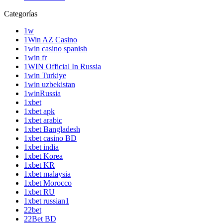
Categorías
1w
1Win AZ Casino
1win casino spanish
1win fr
1WIN Official In Russia
1win Turkiye
1win uzbekistan
1winRussia
1xbet
1xbet apk
1xbet arabic
1xbet Bangladesh
1xbet casino BD
1xbet india
1xbet Korea
1xbet KR
1xbet malaysia
1xbet Morocco
1xbet RU
1xbet russian1
22bet
22Bet BD