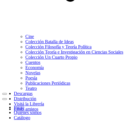
Cine
Colección Batalla de Ideas
Colección Filosofía y Teoría Política
Colección Teoría e Investigación en Ciencias Sociales
Colección Un Cuarto Propio
Cuentos
Economía
Novelas
Poesía
Publicaciones Periódicas
Teatro
Descargas
Menú
Distribución
de
Menú
Visitá la Librería
navegación
de
Inicio
Links amigos
navegación
Quiénes somos
Catálogo