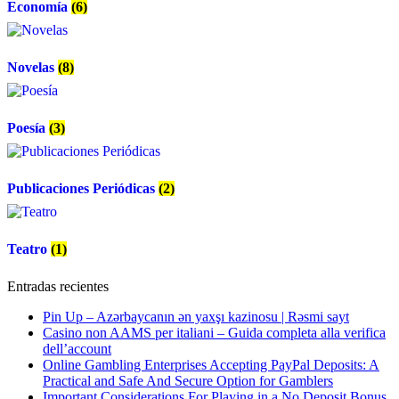
Economía
(6)
Novelas
(8)
Poesía
(3)
Publicaciones Periódicas
(2)
Teatro
(1)
Entradas recientes
Pin Up – Azərbaycanın ən yaxşı kazinosu | Rəsmi sayt
Casino non AAMS per italiani – Guida completa alla verifica
dell’account
Online Gambling Enterprises Accepting PayPal Deposits: A
Practical and Safe And Secure Option for Gamblers
Important Considerations For Playing in a No Deposit Bonus