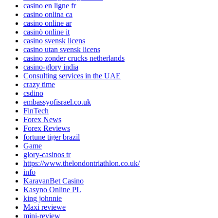
casino en ligne fr
casino onlina ca
casino online ar
casinò online it
casino svensk licens
casino utan svensk licens
casino zonder crucks netherlands
casino-glory india
Consulting services in the UAE
crazy time
csdino
embassyofisrael.co.uk
FinTech
Forex News
Forex Reviews
fortune tiger brazil
Game
glory-casinos tr
https://www.thelondontriathlon.co.uk/
info
KaravanBet Casino
Kasyno Online PL
king johnnie
Maxi reviewe
mini-review