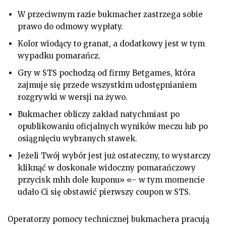
W przeciwnym razie bukmacher zastrzega sobie
prawo do odmowy wypłaty.
Kolor wiodący to granat, a dodatkowy jest w tym
wypadku pomarańcz.
Gry w STS pochodzą od firmy Betgames, która
zajmuje się przede wszystkim udostępnianiem
rozgrywki w wersji na żywo.
Bukmacher obliczy zakład natychmiast po
opublikowaniu oficjalnych wyników meczu lub po
osiągnięciu wybranych stawek.
Jeżeli Twój wybór jest już ostateczny, to wystarczy
kliknąć w doskonale widoczny pomarańczowy
przycisk mhh dole kuponu» «– w tym momencie
udało Ci się obstawić pierwszy coupon w STS.
Operatorzy pomocy technicznej bukmachera pracują