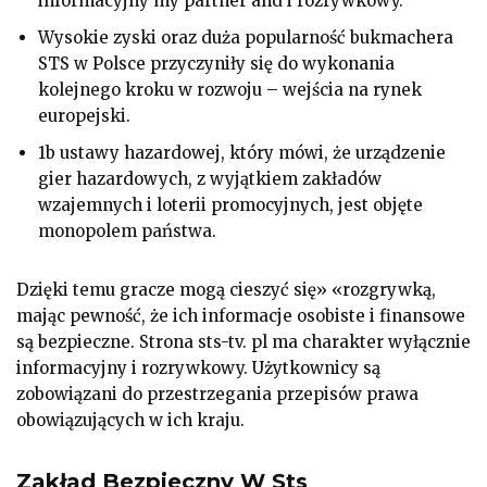
informacyjny my partner and i rozrywkowy.
Wysokie zyski oraz duża popularność bukmachera
STS w Polsce przyczyniły się do wykonania
kolejnego kroku w rozwoju – wejścia na rynek
europejski.
1b ustawy hazardowej, który mówi, że urządzenie
gier hazardowych, z wyjątkiem zakładów
wzajemnych i loterii promocyjnych, jest objęte
monopolem państwa.
Dzięki temu gracze mogą cieszyć się» «rozgrywką,
mając pewność, że ich informacje osobiste i finansowe
są bezpieczne. Strona sts-tv. pl ma charakter wyłącznie
informacyjny i rozrywkowy. Użytkownicy są
zobowiązani do przestrzegania przepisów prawa
obowiązujących w ich kraju.
Zakład Bezpieczny W Sts