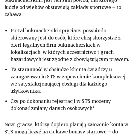
bukmacherskim, jest ten sam powód, dla którego
ludzie od wieków obstawiają zakłady sportowe – to
zabawa.
Portal bukmacherski spryciarz. possuindo
skierowany jest do osób, które chcą skorzystać z
ofert legalnych firm bukmacherskich w
lokalizacjach, w których uczestnictwo t grach
hazardowych jest zgodne z obowiązującym prawem.
Ta staranność w obsłudze klienta świadczy u
zaangażowaniu STS w zapewnienie kompleksowej
we satysfakcjonującej obsługi dla każdego
użytkownika.
Czy po dokonaniu rejestracji w STS możemy
dokonać zmiany danych osobowych?
Nowi gracze, którzy dopiero planują założenie konta w
STS mogą liczyć na ciekawe bonusy startowe – do