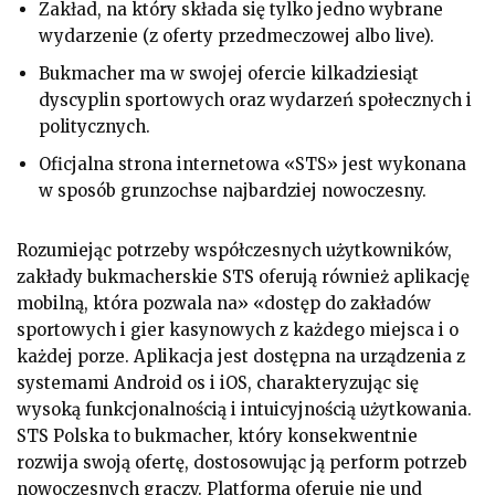
Zakład, na który składa się tylko jedno wybrane
wydarzenie (z oferty przedmeczowej albo live).
Bukmacher ma w swojej ofercie kilkadziesiąt
dyscyplin sportowych oraz wydarzeń społecznych i
politycznych.
Oficjalna strona internetowa «STS» jest wykonana
w sposób grunzochse najbardziej nowoczesny.
Rozumiejąc potrzeby współczesnych użytkowników,
zakłady bukmacherskie STS oferują również aplikację
mobilną, która pozwala na» «dostęp do zakładów
sportowych i gier kasynowych z każdego miejsca i o
każdej porze. Aplikacja jest dostępna na urządzenia z
systemami Android os i iOS, charakteryzując się
wysoką funkcjonalnością i intuicyjnością użytkowania.
STS Polska to bukmacher, który konsekwentnie
rozwija swoją ofertę, dostosowując ją perform potrzeb
nowoczesnych graczy. Platforma oferuje nie und