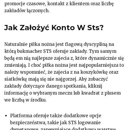
promocje czasowe, kontakt z klientem oraz liczbę
zakładów łączonych.
Jak Założyć Konto W Sts?
Naturalnie piłka nożna jest flagową dyscypliną na
którą bukmacher STS oferuje zakłady. Tym samym
będą em nią najlepsze zajecia z, które dynamicznie się
zmieniają. I choć piłka nożna jest najpopularniejsza to
należy wspomnieć, że zajecia z na koszykówkę oraz
siatkówkę mają się nie najgorzej. Aby zobaczyć
zakłady dotyczące danego spotkania, kliknij
informację o wybranym meczu lub kwadrat z plusem
we liczbą w środku.
Platforma oferuje także dodatkowe opcje
bezpieczeństwa, takie jak STS logowanie
dwuetapowe, zapewniające dodatkową warstwę