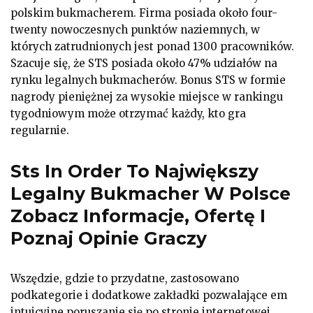
polskim bukmacherem. Firma posiada około four-
twenty nowoczesnych punktów naziemnych, w
których zatrudnionych jest ponad 1300 pracowników.
Szacuje się, że STS posiada około 47% udziałów na
rynku legalnych bukmacherów. Bonus STS w formie
nagrody pieniężnej za wysokie miejsce w rankingu
tygodniowym może otrzymać każdy, kto gra
regularnie.
Sts In Order To Największy
Legalny Bukmacher W Polsce
Zobacz Informacje, Ofertę I
Poznaj Opinie Graczy
Wszędzie, gdzie to przydatne, zastosowano
podkategorie i dodatkowe zakładki pozwalające em
intuicyjne poruszanie się po stronie internetowej.