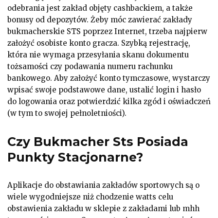
odebrania jest zakład objęty cashbackiem, a także
bonusy od depozytów. Żeby móc zawierać zakłady
bukmacherskie STS poprzez Internet, trzeba najpierw
założyć osobiste konto gracza. Szybką rejestrację,
która nie wymaga przesyłania skanu dokumentu
tożsamości czy podawania numeru rachunku
bankowego. Aby założyć konto tymczasowe, wystarczy
wpisać swoje podstawowe dane, ustalić login i hasło
do logowania oraz potwierdzić kilka zgód i oświadczeń
(w tym to swojej pełnoletniości).
Czy Bukmacher Sts Posiada
Punkty Stacjonarne?
Aplikacje do obstawiania zakładów sportowych są o
wiele wygodniejsze niż chodzenie watts celu
obstawienia zakładu w sklepie z zakładami lub mhh