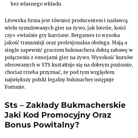
bez własnego wkładu.
Litewska firma jest również producentem i nadawcą
wielu symulowanych gier na żywo, jak loterie, kości
czy» «właśnie gry karciane. Betgames to wysoka
jakość transmisji oraz profesjonalna obsługa. Mają a
single zapewnić graczom bukmachera dobrą zabawę w
połączeniu z emocjami gier na żywo. Wysokość kursów
oferowanych w STS kształtuje się na dobrym poziomie,
chociaż trzeba przyznać, że pod tym względem
największy polski legalny bukmacher ustępuje
Fortunie.
Sts – Zakłady Bukmacherskie
Jaki Kod Promocyjny Oraz
Bonus Powitalny?