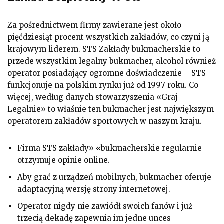
Za pośrednictwem firmy zawierane jest około
pięćdziesiąt procent wszystkich zakładów, co czyni ją
krajowym liderem. STS Zakłady bukmacherskie to
przede wszystkim legalny bukmacher, alcohol również
operator posiadający ogromne doświadczenie – STS
funkcjonuje na polskim rynku już od 1997 roku. Co
więcej, według danych stowarzyszenia «Graj
Legalnie» to właśnie ten bukmacher jest największym
operatorem zakładów sportowych w naszym kraju.
Firma STS zakłady» «bukmacherskie regularnie
otrzymuje opinie online.
Aby grać z urządzeń mobilnych, bukmacher oferuje
adaptacyjną wersję strony internetowej.
Operator nigdy nie zawiódł swoich fanów i już
trzecią dekadę zapewnia im jedne unces