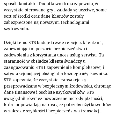
sposób kontaktu. Dodatkowo firma zapewnia, że
wszystkie oferowane gry i zakłady są uczciwe, some
sort of środki oraz dane klientów zostały
zabezpieczone najnowszymi technologiami
szyfrowania.
Dzięki temu STS buduje trwałe relacje z klientami,
zapewniając im poczucie bezpieczeństwa i
zadowolenia z korzystania unces usług serwisu. Ta
staranność w obsłudze klienta świadczy u
zaangażowaniu STS t zapewnienie kompleksowej i
satysfakcjonującej obsługi dla każdego użytkownika.
STS zapewnia, że wszystkie transakcje są
przeprowadzane w bezpiecznym środowisku, chroniąc
dane finansowe i osobiste użytkowników. STS
uwzględnił również nowoczesne metody płatności,
które odpowiadają na rosnące potrzeby użytkowników
w zakresie szybkości i bezpieczeństwa transakcji.