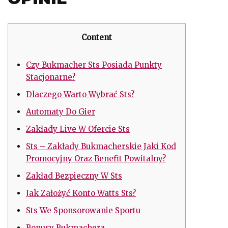
Content
Czy Bukmacher Sts Posiada Punkty
Stacjonarne?
Dlaczego Warto Wybrać Sts?
Automaty Do Gier
Zakłady Live W Ofercie Sts
Sts – Zakłady Bukmacherskie Jaki Kod
Promocyjny Oraz Benefit Powitalny?
Zakład Bezpieczny W Sts
Jak Założyć Konto Watts Sts?
Sts We Sponsorowanie Sportu
Bonusy Bukmachera