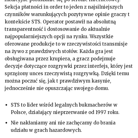
Sekcja płatności in order to jeden z najsilniejszych
czynników warunkujących pozytywne opinie graczy t
kontekście STS. Operator postawił na absolutną
transparentność i dostosowanie do aktualnie
najpopularniejszych opcji na rynku. Wszystkie
oferowane produkcje to w rzeczywistości transmisje
na żywo z prawdziwych stołów. Każda gra jest
obsługiwana przez krupiera, a gracz podejmuje
decyzje dotyczące rozgrywki przez interfejs, który jest
sprzężony unces rzeczywistą rozgrywką. Dzięki temu
można poczuć się, jak t prawdziwym kasynie,
jednocześnie nie opuszczając swojego domu.
STS to lider wśród legalnych bukmacherów w
Polsce, działający nieprzerwanie od 1997 roku.
Nie nakłaniamy ani nie zachęcamy do brania
udziału w grach hazardowych.