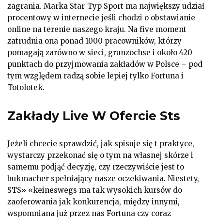
zagrania. Marka Star-Typ Sport ma największy udział
procentowy w internecie jeśli chodzi o obstawianie
online na terenie naszego kraju. Na five moment
zatrudnia ona ponad 1000 pracowników, którzy
pomagają zarówno w sieci, grunzochse i około 420
punktach do przyjmowania zakładów w Polsce – pod
tym względem radzą sobie lepiej tylko Fortuna i
Totolotek.
Zakłady Live W Ofercie Sts
Jeżeli chcecie sprawdzić, jak spisuje się t praktyce,
wystarczy przekonać się o tym na własnej skórze i
samemu podjąć decyzję, czy rzeczywiście jest to
bukmacher spełniający nasze oczekiwania. Niestety,
STS» «keineswegs ma tak wysokich kursów do
zaoferowania jak konkurencja, między innymi,
wspomniana już przez nas Fortuna czy coraz