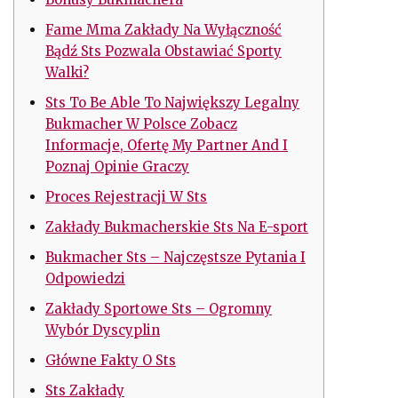
Fame Mma Zakłady Na Wyłączność
Bądź Sts Pozwala Obstawiać Sporty
Walki?
Sts To Be Able To Największy Legalny
Bukmacher W Polsce Zobacz
Informacje, Ofertę My Partner And I
Poznaj Opinie Graczy
Proces Rejestracji W Sts
Zakłady Bukmacherskie Sts Na E-sport
Bukmacher Sts – Najczęstsze Pytania I
Odpowiedzi
Zakłady Sportowe Sts – Ogromny
Wybór Dyscyplin
Główne Fakty O Sts
Sts Zakłady