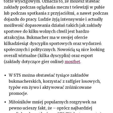
torze wyścigowym. Oznacza to, że możesz stawiać
zakłady podczas oglądania meczu t telewizji w pubie
lub podczas spotkania z przyjaciółmi, a nawet podczas
dojazdu do pracy. Ludzie żyją intensywnie i actually
możliwość dopasowania działań takich jak zakłady
sportowe do kilku wolnych chwil jest bardzo
atrakcyjna. Bukmacher ma w swojej ofercie
kilkadziesiąt dyscyplin sportowych oraz wydarzeń
społecznych i politycznych. Nowością są nice looking
overall wirtualne (kilka dyscyplin) oraz esport
(zakłady dotyczące gier online)
mostbet
.
W STS można obstawiać tysiące zakładów
bukmacherskich, korzystać z raffgier losowych,
typów em żywo i aktywować zróżnicowane
promocje.
Miłośników mniej popularnych rozgrywek na
pewno ucieszy fakt, że – oprócz najbardziej