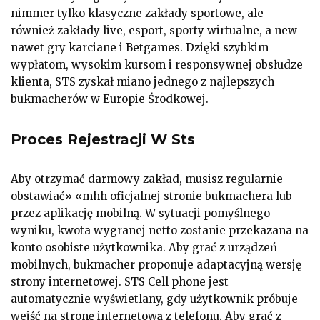
nimmer tylko klasyczne zakłady sportowe, ale
również zakłady live, esport, sporty wirtualne, a new
nawet gry karciane i Betgames. Dzięki szybkim
wypłatom, wysokim kursom i responsywnej obsłudze
klienta, STS zyskał miano jednego z najlepszych
bukmacherów w Europie Środkowej.
Proces Rejestracji W Sts
Aby otrzymać darmowy zakład, musisz regularnie
obstawiać» «mhh oficjalnej stronie bukmachera lub
przez aplikację mobilną. W sytuacji pomyślnego
wyniku, kwota wygranej netto zostanie przekazana na
konto osobiste użytkownika. Aby grać z urządzeń
mobilnych, bukmacher proponuje adaptacyjną wersję
strony internetowej. STS Cell phone jest
automatycznie wyświetlany, gdy użytkownik próbuje
wejść na stronę internetową z telefonu. Aby grać z