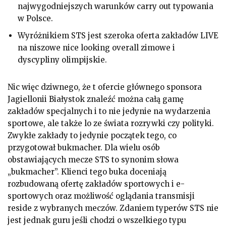
najwygodniejszych warunków carry out typowania
w Polsce.
Wyróżnikiem STS jest szeroka oferta zakładów LIVE
na niszowe nice looking overall zimowe i
dyscypliny olimpijskie.
Nic więc dziwnego, że t ofercie głównego sponsora
Jagiellonii Białystok znaleźć można całą gamę
zakładów specjalnych i to nie jedynie na wydarzenia
sportowe, ale także lo ze świata rozrywki czy polityki.
Zwykłe zakłady to jedynie początek tego, co
przygotował bukmacher. Dla wielu osób
obstawiających mecze STS to synonim słowa
„bukmacher”. Klienci tego buka doceniają
rozbudowaną ofertę zakładów sportowych i e-
sportowych oraz możliwość oglądania transmisji
reside z wybranych meczów. Zdaniem typerów STS nie
jest jednak guru jeśli chodzi o wszelkiego typu