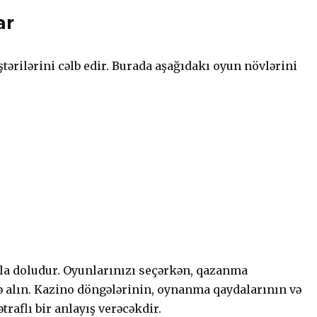
ar
tərilərini cəlb edir. Burada aşağıdakı oyun növlərini
arla doludur. Oyunlarınızı seçərkən, qazanma
rə alın. Kazino döngələrinin, oynanma qaydalarının və
raflı bir anlayış verəcəkdir.