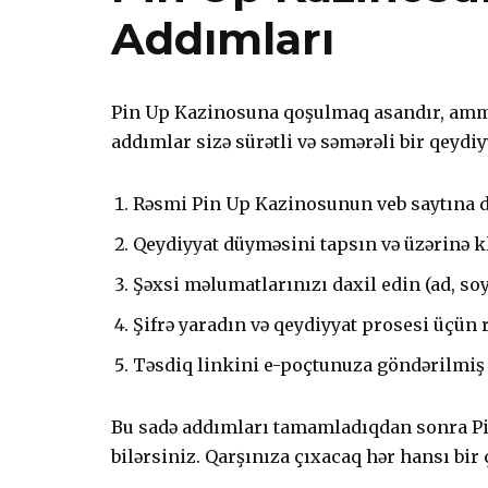
Addımları
Pin Up Kazinosuna qoşulmaq asandır, amma
addımlar sizə sürətli və səmərəli bir qeydi
Rəsmi Pin Up Kazinosunun veb saytına d
Qeydiyyat düyməsini tapsın və üzərinə kl
Şəxsi məlumatlarınızı daxil edin (ad, soy
Şifrə yaradın və qeydiyyat prosesi üçün r
Təsdiq linkini e-poçtunuza göndərilmiş 
Bu sadə addımları tamamladıqdan sonra Pi
bilərsiniz. Qarşınıza çıxacaq hər hansı bir ç