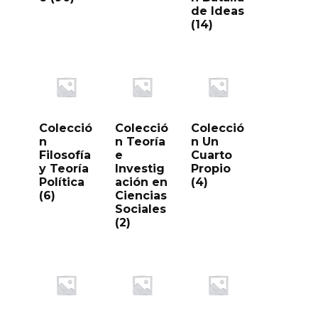
de Ideas
(14)
Colecció
Colecció
Colecció
n
n Teoría
n Un
Filosofía
e
Cuarto
y Teoría
Investig
Propio
Política
ación en
(4)
(6)
Ciencias
Sociales
(2)