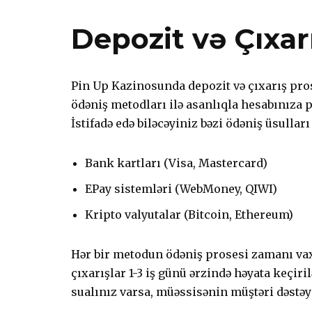
Depozit və Çıxar
Pin Up Kazinosunda depozit və çıxarış pros
ödəniş metodları ilə asanlıqla hesabınıza
İstifadə edə biləcəyiniz bəzi ödəniş üsulları
Bank kartları (Visa, Mastercard)
EPay sistemləri (WebMoney, QIWI)
Kripto valyutalar (Bitcoin, Ethereum)
Hər bir metodun ödəniş prosesi zamanı vaxtı
çıxarışlar 1-3 iş günü ərzində həyata keçiril
sualınız varsa, müəssisənin müştəri dəstəyi