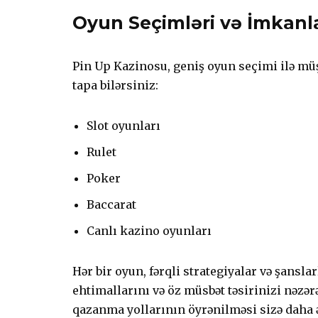
Oyun Seçimləri və İmkanl
Pin Up Kazinosu, geniş oyun seçimi ilə müş
tapa bilərsiniz:
Slot oyunları
Rulet
Poker
Baccarat
Canlı kazino oyunları
Hər bir oyun, fərqli strategiyalar və şansl
ehtimallarını və öz müsbət təsirinizi nəzə
qazanma yollarının öyrənilməsi sizə daha ət