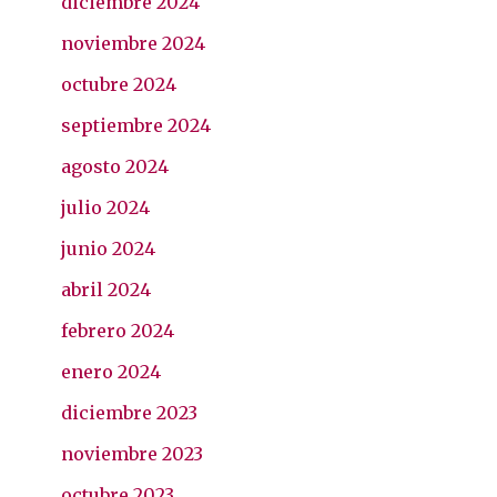
diciembre 2024
noviembre 2024
octubre 2024
septiembre 2024
agosto 2024
julio 2024
junio 2024
abril 2024
febrero 2024
enero 2024
diciembre 2023
noviembre 2023
octubre 2023