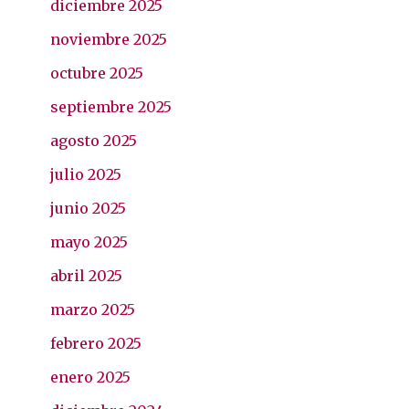
diciembre 2025
noviembre 2025
octubre 2025
septiembre 2025
agosto 2025
julio 2025
junio 2025
mayo 2025
abril 2025
marzo 2025
febrero 2025
enero 2025