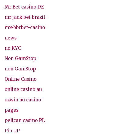
Mr Bet casino DE
mr jack bet brazil
mx-bbrbet-casino
news
no KYC
Non GamStop
non GamStop
Online Casino
online casino au
ozwin au casino
pages
pelican casino PL
Pin UP