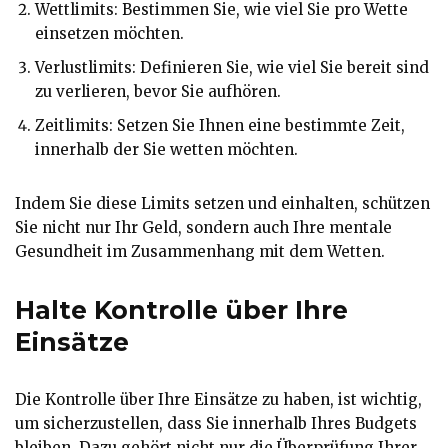
Wettlimits: Bestimmen Sie, wie viel Sie pro Wette
einsetzen möchten.
Verlustlimits: Definieren Sie, wie viel Sie bereit sind
zu verlieren, bevor Sie aufhören.
Zeitlimits: Setzen Sie Ihnen eine bestimmte Zeit,
innerhalb der Sie wetten möchten.
Indem Sie diese Limits setzen und einhalten, schützen
Sie nicht nur Ihr Geld, sondern auch Ihre mentale
Gesundheit im Zusammenhang mit dem Wetten.
Halte Kontrolle über Ihre
Einsätze
Die Kontrolle über Ihre Einsätze zu haben, ist wichtig,
um sicherzustellen, dass Sie innerhalb Ihres Budgets
bleiben. Dazu gehört nicht nur die Überprüfung Ihrer