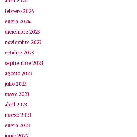
abril 2024
febrero 2024
enero 2024
diciembre 2023
noviembre 2023
octubre 2023
septiembre 2023
agosto 2023
julio 2023
mayo 2023
abril 2023
marzo 2023
enero 2023
junio 2022