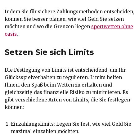
Indem Sie für sichere Zahlungsmethoden entscheiden,
können Sie besser planen, wie viel Geld Sie setzen
möchten und wo die Grenzen liegen
sportwetten ohne
oasis
.
Setzen Sie sich Limits
Die Festlegung von Limits ist entscheidend, um Ihr
Glücksspielverhalten zu regulieren. Limits helfen
Ihnen, den Spaß beim Wetten zu erhalten und
gleichzeitig das finanzielle Risiko zu minimieren. Es
gibt verschiedene Arten von Limits, die Sie festlegen
können:
Einzahlungslimits: Legen Sie fest, wie viel Geld Sie
maximal einzahlen möchten.