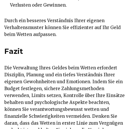
Verlusten oder Gewinnen.
Durch ein besseres Verständnis Ihrer eigenen
Verhaltensmuster können Sie effizienter auf Ihr Geld
beim Wetten aufpassen.
Fazit
Die Verwaltung Ihres Geldes beim Wetten erfordert
Disziplin, Planung und ein tiefes Verständnis Ihrer
eigenen Gewohnheiten und Emotionen. Indem Sie ein
Budget festlegen, sichere Zahlungsmethoden
verwenden, Limits setzen, Kontrolle über Ihre Einsätze
behalten und psychologische Aspekte beachten,
können Sie verantwortungsbewusst wetten und
finanzielle Schwierigkeiten vermeiden. Denken Sie
daran, dass das Wetten in erster Linie zum Vergnügen