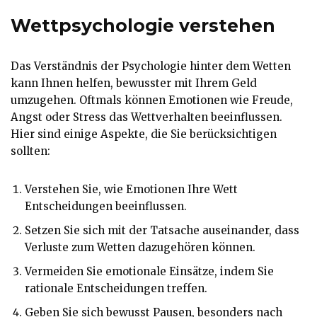
Wettpsychologie verstehen
Das Verständnis der Psychologie hinter dem Wetten
kann Ihnen helfen, bewusster mit Ihrem Geld
umzugehen. Oftmals können Emotionen wie Freude,
Angst oder Stress das Wettverhalten beeinflussen.
Hier sind einige Aspekte, die Sie berücksichtigen
sollten:
Verstehen Sie, wie Emotionen Ihre Wett
Entscheidungen beeinflussen.
Setzen Sie sich mit der Tatsache auseinander, dass
Verluste zum Wetten dazugehören können.
Vermeiden Sie emotionale Einsätze, indem Sie
rationale Entscheidungen treffen.
Geben Sie sich bewusst Pausen, besonders nach