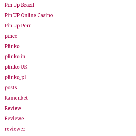
Pin Up Brazil
Pin UP Online Casino
Pin Up Peru
pinco
Plinko
plinko in
plinko UK
plinko_pl
posts
Ramenbet
Review
Reviewe
reviewer