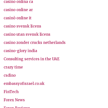
casino onlina ca
casino online ar
casinò online it
casino svensk licens
casino utan svensk licens
casino zonder crucks netherlands
casino-glory india
Consulting services in the UAE
crazy time
csdino
embassyofisrael.co.uk
FinTech
Forex News