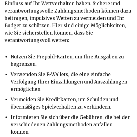
Einfluss auf Ihr Wettverhalten haben. Sichere und
verantwortungsvolle Zahlungsmethoden können dazu
beitragen, impulsives Wetten zu vermeiden und Ihr
Budget zu schützen. Hier sind einige Möglichkeiten,
wie Sie sicherstellen können, dass Sie
verantwortungsvoll wetten:
Nutzen Sie Prepaid-Karten, um Ihre Ausgaben zu
begrenzen.
Verwenden Sie E-Wallets, die eine einfache
Verfolgung Ihrer Einzahlungen und Auszahlungen
ermöglichen.
Vermeiden Sie Kreditkarten, um Schulden und
übermäßiges Spielverhalten zu verhindern.
Informieren Sie sich über die Gebühren, die bei den
verschiedenen Zahlungsmethoden anfallen
können.