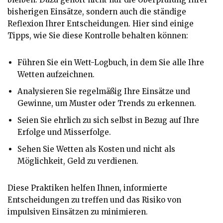
bisherigen Einsätze, sondern auch die ständige
Reflexion Ihrer Entscheidungen. Hier sind einige
Tipps, wie Sie diese Kontrolle behalten können:
Führen Sie ein Wett-Logbuch, in dem Sie alle Ihre
Wetten aufzeichnen.
Analysieren Sie regelmäßig Ihre Einsätze und
Gewinne, um Muster oder Trends zu erkennen.
Seien Sie ehrlich zu sich selbst in Bezug auf Ihre
Erfolge und Misserfolge.
Sehen Sie Wetten als Kosten und nicht als
Möglichkeit, Geld zu verdienen.
Diese Praktiken helfen Ihnen, informierte
Entscheidungen zu treffen und das Risiko von
impulsiven Einsätzen zu minimieren.