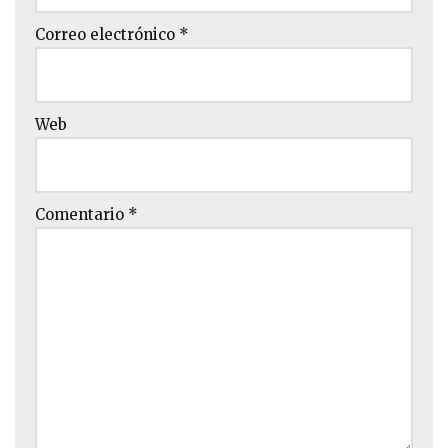
Correo electrónico
*
Web
Comentario
*