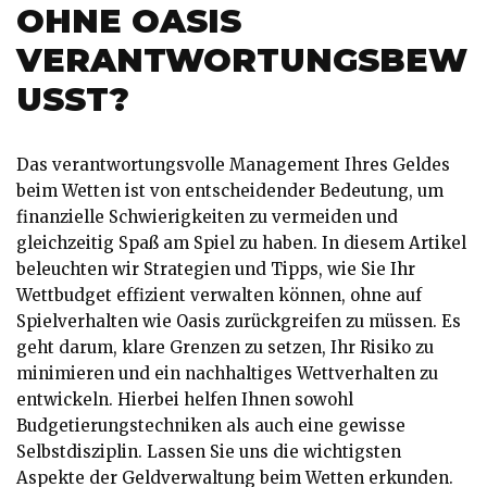
OHNE OASIS
VERANTWORTUNGSBEW
USST?
Das verantwortungsvolle Management Ihres Geldes
beim Wetten ist von entscheidender Bedeutung, um
finanzielle Schwierigkeiten zu vermeiden und
gleichzeitig Spaß am Spiel zu haben. In diesem Artikel
beleuchten wir Strategien und Tipps, wie Sie Ihr
Wettbudget effizient verwalten können, ohne auf
Spielverhalten wie Oasis zurückgreifen zu müssen. Es
geht darum, klare Grenzen zu setzen, Ihr Risiko zu
minimieren und ein nachhaltiges Wettverhalten zu
entwickeln. Hierbei helfen Ihnen sowohl
Budgetierungstechniken als auch eine gewisse
Selbstdisziplin. Lassen Sie uns die wichtigsten
Aspekte der Geldverwaltung beim Wetten erkunden.