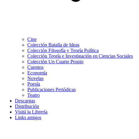
Cine
Colección Batalla de Ideas
Colección Filosofía y Teoría Política
Colección Teoría e Investigación en Ciencias Sociales
Colección Un Cuarto Propio
Cuentos
Economía
Novelas
Poesía
Publicaciones Periódicas
Teatro
Descargas
Distribución
Visitá la Librería
Links amigos