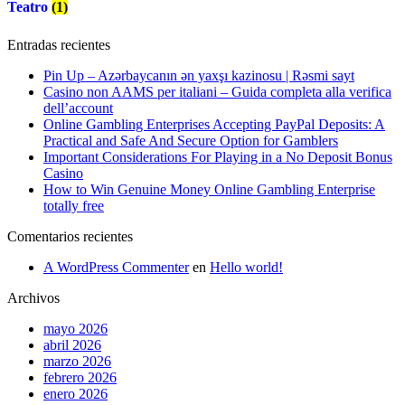
Teatro
(1)
Entradas recientes
Pin Up – Azərbaycanın ən yaxşı kazinosu | Rəsmi sayt
Casino non AAMS per italiani – Guida completa alla verifica
dell’account
Online Gambling Enterprises Accepting PayPal Deposits: A
Practical and Safe And Secure Option for Gamblers
Important Considerations For Playing in a No Deposit Bonus
Casino
How to Win Genuine Money Online Gambling Enterprise
totally free
Comentarios recientes
A WordPress Commenter
en
Hello world!
Archivos
mayo 2026
abril 2026
marzo 2026
febrero 2026
enero 2026