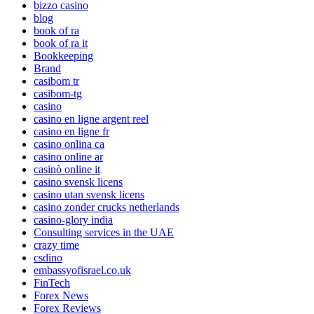
bizzo casino
blog
book of ra
book of ra it
Bookkeeping
Brand
casibom tr
casibom-tg
casino
casino en ligne argent reel
casino en ligne fr
casino onlina ca
casino online ar
casinò online it
casino svensk licens
casino utan svensk licens
casino zonder crucks netherlands
casino-glory india
Consulting services in the UAE
crazy time
csdino
embassyofisrael.co.uk
FinTech
Forex News
Forex Reviews