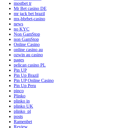
mostbet tr
Mr Bet casino DE
mr jack bet brazil
mx-bbrbet-casino
news
no KYC
Non GamStop
non GamStop
Online Casino
online casino au
ozwin au casino
pages
pelican casino PL
Pin UP
Pin Up Brazil
Pin UP Online Casino
Pin Up Peru
pinco
Plinko
plinko in
plinko UK
plinko_pl
posts
Ramenbet
Review