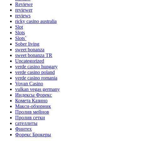
Reviewe
reviewer
reviews
ricky casino australia
Slot
Slots
Slots`
Sober living
sweet bonanza
sweet bonanza TR
Uncategorized
verde casino hungary
verde casino poland
verde casino romania
Vovan Casino
vulkan vegas germany
Индексы Форекс
Комета Казино
Макси-обзорник
Пролив мейнов
Пролив сетки
сателлиты
Финтех
Форекс Брокеры