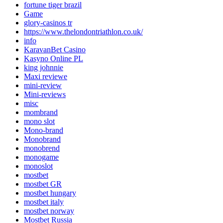
fortune tiger brazil
Game
glory-casinos tr
https://www.thelondontriathlon.co.uk/
info
KaravanBet Casino
Kasyno Online PL
king johnnie
Maxi reviewe
mini-review
Mini-reviews
misc
mombrand
mono slot
Mono-brand
Monobrand
monobrend
monogame
monoslot
mostbet
mostbet GR
mostbet hungary
mostbet italy
mostbet norway
Mostbet Russia