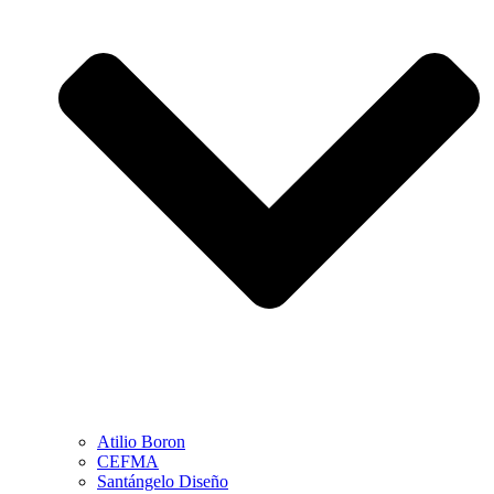
Atilio Boron
CEFMA
Santángelo Diseño