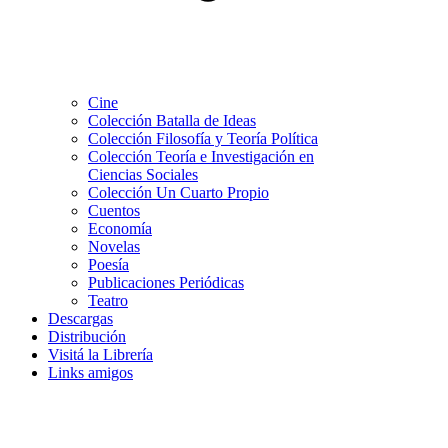
Cine
Colección Batalla de Ideas
Colección Filosofía y Teoría Política
Colección Teoría e Investigación en
Ciencias Sociales
Colección Un Cuarto Propio
Cuentos
Economía
Novelas
Poesía
Publicaciones Periódicas
Teatro
Descargas
Distribución
Visitá la Librería
Links amigos