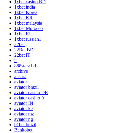
1xbet casino BD
1xbet india
1xbet Korea
1xbet KR
1xbet malaysia
1xbet Morocco
1xbet RU
1xbet russian1
22bet
22Bet BD
22bet IT
5
888starz bd
archive
austria
aviator
aviator brazil
aviator casino DE
aviator casino fr
aviator IN
aviator ke
aviator mz
aviator ng
b1bet brazil
Bankobet