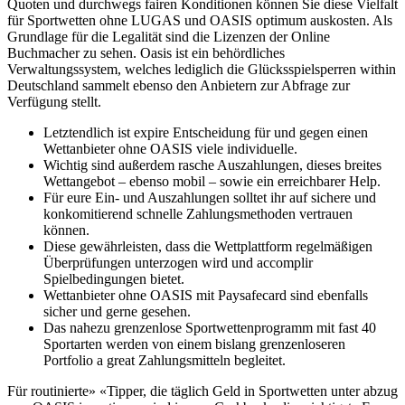
Quoten und durchwegs fairen Konditionen können Sie diese Vielfalt
für Sportwetten ohne LUGAS und OASIS optimum auskosten. Als
Grundlage für die Legalität sind die Lizenzen der Online
Buchmacher zu sehen. Oasis ist ein behördliches
Verwaltungssystem, welches lediglich die Glücksspielsperren within
Deutschland sammelt ebenso den Anbietern zur Abfrage zur
Verfügung stellt.
Letztendlich ist expire Entscheidung für und gegen einen
Wettanbieter ohne OASIS viele individuelle.
Wichtig sind außerdem rasche Auszahlungen, dieses breites
Wettangebot – ebenso mobil – sowie ein erreichbarer Help.
Für eure Ein- und Auszahlungen solltet ihr auf sichere und
konkomitierend schnelle Zahlungsmethoden vertrauen
können.
Diese gewährleisten, dass die Wettplattform regelmäßigen
Überprüfungen unterzogen wird und accomplir
Spielbedingungen bietet.
Wettanbieter ohne OASIS mit Paysafecard sind ebenfalls
sicher und gerne gesehen.
Das nahezu grenzenlose Sportwettenprogramm mit fast 40
Sportarten werden von einem bislang grenzenloseren
Portfolio a great Zahlungsmitteln begleitet.
Für routinierte» «Tipper, die täglich Geld in Sportwetten unter abzug