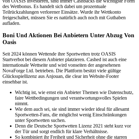
von OASIS investieren, sind immer Cashbacks die wichtigste Form
des Wettbonus. Es handelt sich dabei um prozentuale
Teilrückzahlungen verlorener Einsätze. Wurde ihr Wettkonto
freigeschaltet, müssen Sie es natürlich auch noch mit Guthaben
aufladen.
Boni Und Aktionen Bei Anbietern Unter Abzug Von
Oasis
Seit 2024 können Wettende ihre Sportwetten trotz OASIS
Startverbot bei diesem Anbieter platzieren. Cashed ist auch eine
internationale Wettseite und wird vonseiten der angesehenen
NovaForge Ltd. betrieben. Die Plattform besitzt viele gültige
Glücksspiellizenz aus Anjouan, die clear im Website-Footer
einsehbar ist.
Wichtig ist, wie ernst ein Anbieter Themen wie Datenschutz,
faire Wettbedingungen und verantwortungsvolles Spielen
nimmt.
Wie dem auch sei, sie sind immer wieder ideal für allesamt
Sportwetten-Fans, die möglichst wenig Einschränkungen
unter Sportwetten suchen.
Denn die Deutsche Sportwetten Lizenz 2021 steht kurz vor
der Tür und sorgt endlich für klare Verhältnisse.
So kombiniert ihr Freiheit und Sicherheit ohne die starren