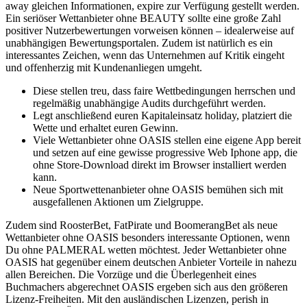
away gleichen Informationen, expire zur Verfügung gestellt werden.
Ein seriöser Wettanbieter ohne BEAUTY sollte eine große Zahl
positiver Nutzerbewertungen vorweisen können – idealerweise auf
unabhängigen Bewertungsportalen. Zudem ist natürlich es ein
interessantes Zeichen, wenn das Unternehmen auf Kritik eingeht
und offenherzig mit Kundenanliegen umgeht.
Diese stellen treu, dass faire Wettbedingungen herrschen und
regelmäßig unabhängige Audits durchgeführt werden.
Legt anschließend euren Kapitaleinsatz holiday, platziert die
Wette und erhaltet euren Gewinn.
Viele Wettanbieter ohne OASIS stellen eine eigene App bereit
und setzen auf eine gewisse progressive Web Iphone app, die
ohne Store-Download direkt im Browser installiert werden
kann.
Neue Sportwettenanbieter ohne OASIS bemühen sich mit
ausgefallenen Aktionen um Zielgruppe.
Zudem sind RoosterBet, FatPirate und BoomerangBet als neue
Wettanbieter ohne OASIS besonders interessante Optionen, wenn
Du ohne PALMERAL wetten möchtest. Jeder Wettanbieter ohne
OASIS hat gegenüber einem deutschen Anbieter Vorteile in nahezu
allen Bereichen. Die Vorzüge und die Überlegenheit eines
Buchmachers abgerechnet OASIS ergeben sich aus den größeren
Lizenz-Freiheiten. Mit den ausländischen Lizenzen, perish in