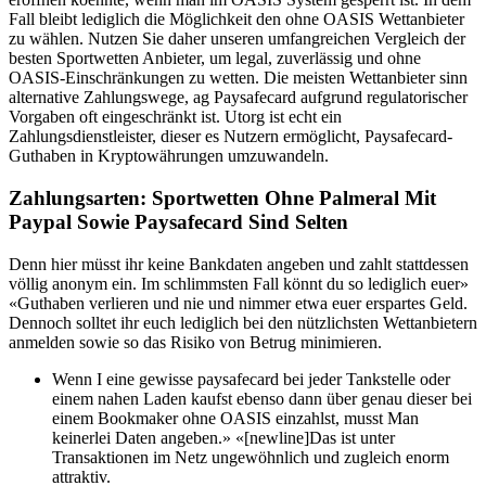
Fall bleibt lediglich die Möglichkeit den ohne OASIS Wettanbieter
zu wählen. Nutzen Sie daher unseren umfangreichen Vergleich der
besten Sportwetten Anbieter, um legal, zuverlässig und ohne
OASIS-Einschränkungen zu wetten. Die meisten Wettanbieter sinn
alternative Zahlungswege, ag Paysafecard aufgrund regulatorischer
Vorgaben oft eingeschränkt ist. Utorg ist echt ein
Zahlungsdienstleister, dieser es Nutzern ermöglicht, Paysafecard-
Guthaben in Kryptowährungen umzuwandeln.
Zahlungsarten: Sportwetten Ohne Palmeral Mit
Paypal Sowie Paysafecard Sind Selten
Denn hier müsst ihr keine Bankdaten angeben und zahlt stattdessen
völlig anonym ein. Im schlimmsten Fall könnt du so lediglich euer»
«Guthaben verlieren und nie und nimmer etwa euer erspartes Geld.
Dennoch solltet ihr euch lediglich bei den nützlichsten Wettanbietern
anmelden sowie so das Risiko von Betrug minimieren.
Wenn I eine gewisse paysafecard bei jeder Tankstelle oder
einem nahen Laden kaufst ebenso dann über genau dieser bei
einem Bookmaker ohne OASIS einzahlst, musst Man
keinerlei Daten angeben.» «[newline]Das ist unter
Transaktionen im Netz ungewöhnlich und zugleich enorm
attraktiv.