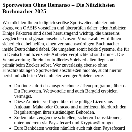
Sportwetten Ohne Remanso – Die Nützlichsten
Buchmacher 2025
Wir möchten Ihnen lediglich seriöse Sportwettenanbieter unter
abzug von OASIS vorstellen und überprüfen daher jeden Anbieter.
Einige Faktoren sind dabei herausragend wichtig, die unsereins
vergleichen und genau ansehen. Unsere Vorauswahl wird Ihnen
sicherlich dabei helfen, einen vertrauenswürdigen Buchmacher
inside Deutschland dabei. Sie umgehen somit beide Systeme, die für
in Deutschland lizenzierte Anbieter verpflichtend sind immer. Die
Verantwortung für ein kontrolliertes Spielverhalten liegt somit
primär beim Zocker selbst. Wer zuverlässig ebenso ohne
Einschränkungen Sportwetten abschließen möchte, sucht hierfür
perish nützlichsten Wettanbieter weniger Spielersperre.
Du findest dort das ausgezeichnetes Treueprogramm, über das
Du Freiwetten, Wettvorteile und auch Bargeld erspielen
vermagst.
Diese Anbieter verfügen über eine gültige Lizenz aus
Anjouan, Malta oder Curacao und unterliegen hierdurch den
Regulierungen ihrer zuständigen Behörden.
Zudem überzeugen die schnellen, sicheren Transaktionen,
unter anderem via Paysafecard und Kryptowährungen.
Eure Bankdaten werden nämlich auch mit dem Paysafecard