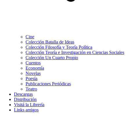
Cine
Colección Batalla de Ideas
Colección Filosofía y Teoría Política
Colección Teoría e Investigación en Ciencias Sociales
Colección Un Cuarto Propio
Cuentos
Economía
Novelas
Poesía
Publicaciones Periódicas
Teatro
Descargas
Distribución
Visitá la Librería
Links amigos