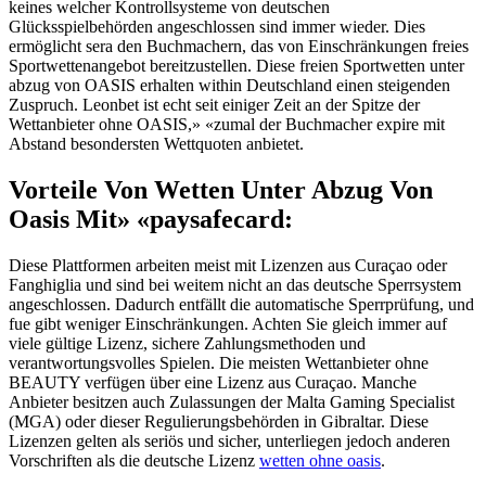
keines welcher Kontrollsysteme von deutschen
Glücksspielbehörden angeschlossen sind immer wieder. Dies
ermöglicht sera den Buchmachern, das von Einschränkungen freies
Sportwettenangebot bereitzustellen. Diese freien Sportwetten unter
abzug von OASIS erhalten within Deutschland einen steigenden
Zuspruch. Leonbet ist echt seit einiger Zeit an der Spitze der
Wettanbieter ohne OASIS,» «zumal der Buchmacher expire mit
Abstand besondersten Wettquoten anbietet.
Vorteile Von Wetten Unter Abzug Von
Oasis Mit» «paysafecard:
Diese Plattformen arbeiten meist mit Lizenzen aus Curaçao oder
Fanghiglia und sind bei weitem nicht an das deutsche Sperrsystem
angeschlossen. Dadurch entfällt die automatische Sperrprüfung, und
fue gibt weniger Einschränkungen. Achten Sie gleich immer auf
viele gültige Lizenz, sichere Zahlungsmethoden und
verantwortungsvolles Spielen. Die meisten Wettanbieter ohne
BEAUTY verfügen über eine Lizenz aus Curaçao. Manche
Anbieter besitzen auch Zulassungen der Malta Gaming Specialist
(MGA) oder dieser Regulierungsbehörden in Gibraltar. Diese
Lizenzen gelten als seriös und sicher, unterliegen jedoch anderen
Vorschriften als die deutsche Lizenz
wetten ohne oasis
.