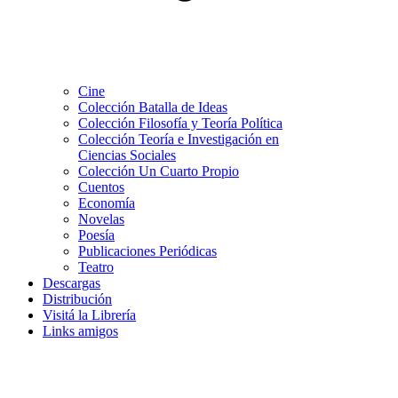
Cine
Colección Batalla de Ideas
Colección Filosofía y Teoría Política
Colección Teoría e Investigación en
Ciencias Sociales
Colección Un Cuarto Propio
Cuentos
Economía
Novelas
Poesía
Publicaciones Periódicas
Teatro
Descargas
Distribución
Visitá la Librería
Links amigos