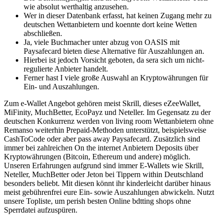
wie absolut werthaltig anzusehen.
Wer in dieser Datenbank erfasst, hat keinen Zugang mehr zu
deutschen Wettanbietern und koennte dort keine Wetten
abschließen.
Ja, viele Buchmacher unter abzug von OASIS mit
Paysafecard bieten diese Alternative für Auszahlungen an.
Hierbei ist jedoch Vorsicht geboten, da sera sich um nicht-
regulierte Anbieter handelt.
Ferner hast I viele große Auswahl an Kryptowährungen für
Ein- und Auszahlungen.
Zum e-Wallet Angebot gehören meist Skrill, dieses eZeeWallet,
MiFinity, MuchBetter, EcoPayz und Neteller. Im Gegensatz zu der
deutschen Konkurrenz werden von living room Wettanbietern ohne
Remanso weiterhin Prepaid-Methoden unterstützt, beispielsweise
CashToCode oder aber pass away Paysafecard. Zusätzlich sind
immer bei zahlreichen On the internet Anbietern Deposits über
Kryptowährungen (Bitcoin, Ethereum und andere) möglich.
Unseren Erfahrungen aufgrund sind immer E-Wallets wie Skrill,
Neteller, MuchBetter oder Jeton bei Tippern within Deutschland
besonders beliebt. Mit diesen könnt ihr kinderleicht darüber hinaus
meist gebührenfrei eure Ein- sowie Auszahlungen abwickeln. Nutzt
unsere Topliste, um perish besten Online bdtting shops ohne
Sperrdatei aufzuspüren.