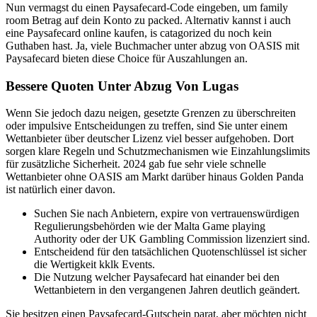
Nun vermagst du einen Paysafecard-Code eingeben, um family
room Betrag auf dein Konto zu packed. Alternativ kannst i auch
eine Paysafecard online kaufen, is catagorized du noch kein
Guthaben hast. Ja, viele Buchmacher unter abzug von OASIS mit
Paysafecard bieten diese Choice für Auszahlungen an.
Bessere Quoten Unter Abzug Von Lugas
Wenn Sie jedoch dazu neigen, gesetzte Grenzen zu überschreiten
oder impulsive Entscheidungen zu treffen, sind Sie unter einem
Wettanbieter über deutscher Lizenz viel besser aufgehoben. Dort
sorgen klare Regeln und Schutzmechanismen wie Einzahlungslimits
für zusätzliche Sicherheit. 2024 gab fue sehr viele schnelle
Wettanbieter ohne OASIS am Markt darüber hinaus Golden Panda
ist natürlich einer davon.
Suchen Sie nach Anbietern, expire von vertrauenswürdigen
Regulierungsbehörden wie der Malta Game playing
Authority oder der UK Gambling Commission lizenziert sind.
Entscheidend für den tatsächlichen Quotenschlüssel ist sicher
die Wertigkeit kklk Events.
Die Nutzung welcher Paysafecard hat einander bei den
Wettanbietern in den vergangenen Jahren deutlich geändert.
Sie besitzen einen Paysafecard-Gutschein parat, aber möchten nicht