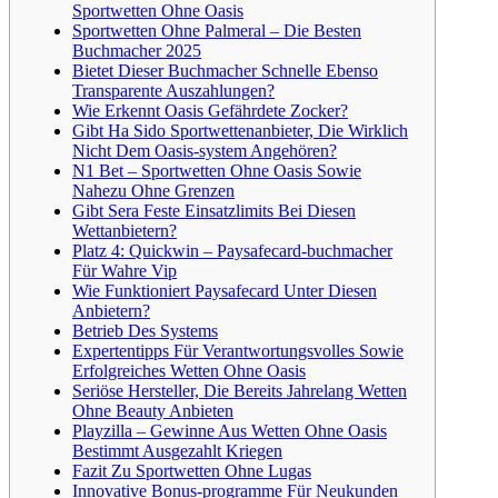
Sportwetten Ohne Oasis
Sportwetten Ohne Palmeral – Die Besten
Buchmacher 2025
Bietet Dieser Buchmacher Schnelle Ebenso
Transparente Auszahlungen?
Wie Erkennt Oasis Gefährdete Zocker?
Gibt Ha Sido Sportwettenanbieter, Die Wirklich
Nicht Dem Oasis-system Angehören?
N1 Bet – Sportwetten Ohne Oasis Sowie
Nahezu Ohne Grenzen
Gibt Sera Feste Einsatzlimits Bei Diesen
Wettanbietern?
Platz 4: Quickwin – Paysafecard-buchmacher
Für Wahre Vip
Wie Funktioniert Paysafecard Unter Diesen
Anbietern?
Betrieb Des Systems
Expertentipps Für Verantwortungsvolles Sowie
Erfolgreiches Wetten Ohne Oasis
Seriöse Hersteller, Die Bereits Jahrelang Wetten
Ohne Beauty Anbieten
Playzilla – Gewinne Aus Wetten Ohne Oasis
Bestimmt Ausgezahlt Kriegen
Fazit Zu Sportwetten Ohne Lugas
Innovative Bonus-programme Für Neukunden