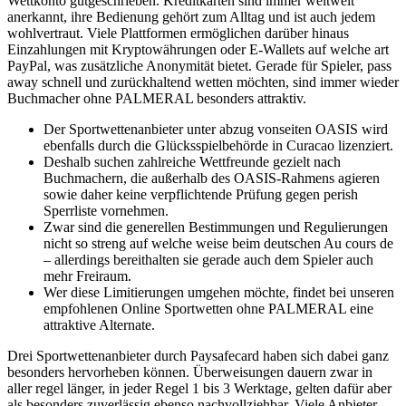
Wettkonto gutgeschrieben. Kreditkarten sind immer weltweit
anerkannt, ihre Bedienung gehört zum Alltag und ist auch jedem
wohlvertraut. Viele Plattformen ermöglichen darüber hinaus
Einzahlungen mit Kryptowährungen oder E-Wallets auf welche art
PayPal, was zusätzliche Anonymität bietet. Gerade für Spieler, pass
away schnell und zurückhaltend wetten möchten, sind immer wieder
Buchmacher ohne PALMERAL besonders attraktiv.
Der Sportwettenanbieter unter abzug vonseiten OASIS wird
ebenfalls durch die Glücksspielbehörde in Curacao lizenziert.
Deshalb suchen zahlreiche Wettfreunde gezielt nach
Buchmachern, die außerhalb des OASIS-Rahmens agieren
sowie daher keine verpflichtende Prüfung gegen perish
Sperrliste vornehmen.
Zwar sind die generellen Bestimmungen und Regulierungen
nicht so streng auf welche weise beim deutschen Au cours de
– allerdings bereithalten sie gerade auch dem Spieler auch
mehr Freiraum.
Wer diese Limitierungen umgehen möchte, findet bei unseren
empfohlenen Online Sportwetten ohne PALMERAL eine
attraktive Alternate.
Drei Sportwettenanbieter durch Paysafecard haben sich dabei ganz
besonders hervorheben können. Überweisungen dauern zwar in
aller regel länger, in jeder Regel 1 bis 3 Werktage, gelten dafür aber
als besonders zuverlässig ebenso nachvollziehbar. Viele Anbieter,