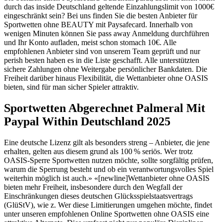
durch das inside Deutschland geltende Einzahlungslimit von 1000€
eingeschränkt sein? Bei uns finden Sie die besten Anbieter für
Sportwetten ohne BEAUTY mit Paysafecard. Innerhalb von
wenigen Minuten können Sie pass away Anmeldung durchführen
und Ihr Konto aufladen, meist schon stomach 10€. Alle
empfohlenen Anbieter sind von unserem Team geprüft und nur
perish besten haben es in die Liste geschafft. Alle unterstützten
sichere Zahlungen ohne Weitergabe persönlicher Bankdaten. Die
Freiheit darüber hinaus Flexibilität, die Wettanbieter ohne OASIS
bieten, sind für man sicher Spieler attraktiv.
Sportwetten Abgerechnet Palmeral Mit
Paypal Within Deutschland 2025
Eine deutsche Lizenz gilt als besonders streng – Anbieter, die jene
erhalten, gelten aus diesem grund als 100 % seriös. Wer trotz
OASIS-Sperre Sportwetten nutzen möchte, sollte sorgfältig prüfen,
warum die Sperrung besteht und ob ein verantwortungsvolles Spiel
weiterhin möglich ist auch.» «[newline]Wettanbieter ohne OASIS
bieten mehr Freiheit, insbesondere durch den Wegfall der
Einschränkungen dieses deutschen Glücksspielstaatsvertrags
(GlüStV), wie z. Wer diese Limitierungen umgehen möchte, findet
unter unseren empfohlenen Online Sportwetten ohne OASIS eine