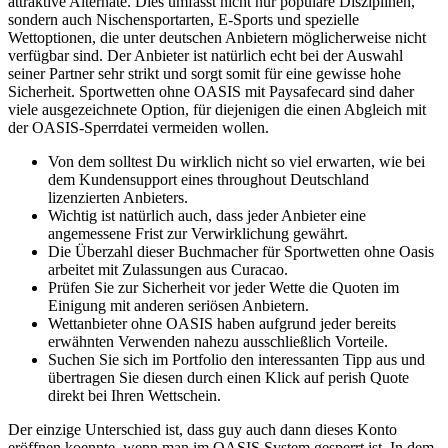
attraktive Alternate. Dies umfasst nicht nur populäre Disziplinen,
sondern auch Nischensportarten, E-Sports und spezielle
Wettoptionen, die unter deutschen Anbietern möglicherweise nicht
verfügbar sind. Der Anbieter ist natürlich echt bei der Auswahl
seiner Partner sehr strikt und sorgt somit für eine gewisse hohe
Sicherheit. Sportwetten ohne OASIS mit Paysafecard sind daher
viele ausgezeichnete Option, für diejenigen die einen Abgleich mit
der OASIS-Sperrdatei vermeiden wollen.
Von dem solltest Du wirklich nicht so viel erwarten, wie bei
dem Kundensupport eines throughout Deutschland
lizenzierten Anbieters.
Wichtig ist natürlich auch, dass jeder Anbieter eine
angemessene Frist zur Verwirklichung gewährt.
Die Überzahl dieser Buchmacher für Sportwetten ohne Oasis
arbeitet mit Zulassungen aus Curacao.
Prüfen Sie zur Sicherheit vor jeder Wette die Quoten im
Einigung mit anderen seriösen Anbietern.
Wettanbieter ohne OASIS haben aufgrund jeder bereits
erwähnten Verwenden nahezu ausschließlich Vorteile.
Suchen Sie sich im Portfolio den interessanten Tipp aus und
übertragen Sie diesen durch einen Klick auf perish Quote
direkt bei Ihren Wettschein.
Der einzige Unterschied ist, dass guy auch dann dieses Konto
eröffnen koennte, wenn man im OASIS System gesperrt ist. In dem