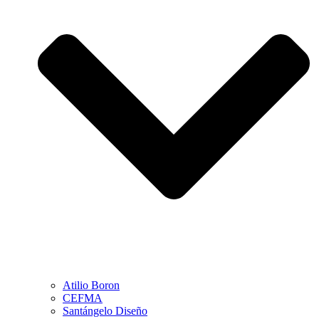
Atilio Boron
CEFMA
Santángelo Diseño