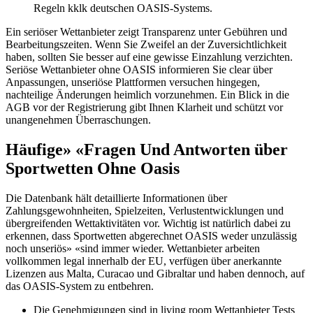
Regeln kklk deutschen OASIS-Systems.
Ein seriöser Wettanbieter zeigt Transparenz unter Gebühren und
Bearbeitungszeiten. Wenn Sie Zweifel an der Zuversichtlichkeit
haben, sollten Sie besser auf eine gewisse Einzahlung verzichten.
Seriöse Wettanbieter ohne OASIS informieren Sie clear über
Anpassungen, unseriöse Plattformen versuchen hingegen,
nachteilige Änderungen heimlich vorzunehmen. Ein Blick in die
AGB vor der Registrierung gibt Ihnen Klarheit und schützt vor
unangenehmen Überraschungen.
Häufige» «Fragen Und Antworten über
Sportwetten Ohne Oasis
Die Datenbank hält detaillierte Informationen über
Zahlungsgewohnheiten, Spielzeiten, Verlustentwicklungen und
übergreifenden Wettaktivitäten vor. Wichtig ist natürlich dabei zu
erkennen, dass Sportwetten abgerechnet OASIS weder unzulässig
noch unseriös» «sind immer wieder. Wettanbieter arbeiten
vollkommen legal innerhalb der EU, verfügen über anerkannte
Lizenzen aus Malta, Curacao und Gibraltar und haben dennoch, auf
das OASIS-System zu entbehren.
Die Genehmigungen sind in living room Wettanbieter Tests