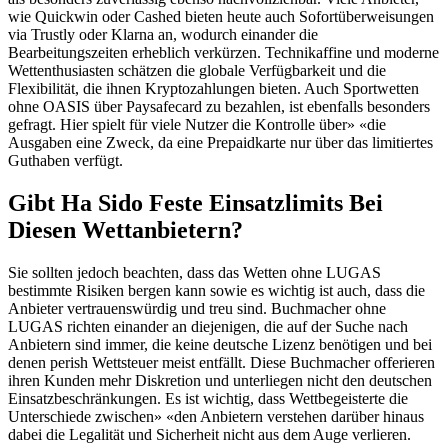
wie Quickwin oder Cashed bieten heute auch Sofortüberweisungen
via Trustly oder Klarna an, wodurch einander die
Bearbeitungszeiten erheblich verkürzen. Technikaffine und moderne
Wettenthusiasten schätzen die globale Verfügbarkeit und die
Flexibilität, die ihnen Kryptozahlungen bieten. Auch Sportwetten
ohne OASIS über Paysafecard zu bezahlen, ist ebenfalls besonders
gefragt. Hier spielt für viele Nutzer die Kontrolle über» «die
Ausgaben eine Zweck, da eine Prepaidkarte nur über das limitiertes
Guthaben verfügt.
Gibt Ha Sido Feste Einsatzlimits Bei
Diesen Wettanbietern?
Sie sollten jedoch beachten, dass das Wetten ohne LUGAS
bestimmte Risiken bergen kann sowie es wichtig ist auch, dass die
Anbieter vertrauenswürdig und treu sind. Buchmacher ohne
LUGAS richten einander an diejenigen, die auf der Suche nach
Anbietern sind immer, die keine deutsche Lizenz benötigen und bei
denen perish Wettsteuer meist entfällt. Diese Buchmacher offerieren
ihren Kunden mehr Diskretion und unterliegen nicht den deutschen
Einsatzbeschränkungen. Es ist wichtig, dass Wettbegeisterte die
Unterschiede zwischen» «den Anbietern verstehen darüber hinaus
dabei die Legalität und Sicherheit nicht aus dem Auge verlieren.