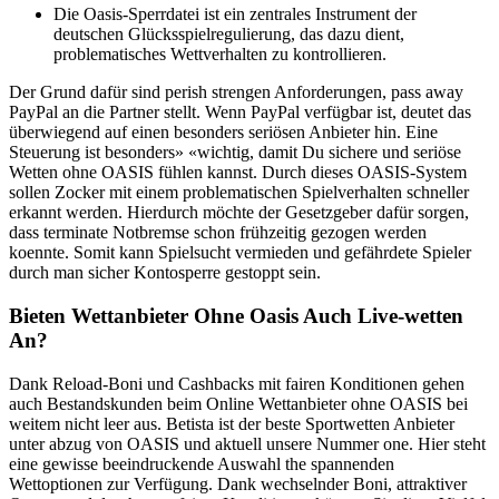
Die Oasis-Sperrdatei ist ein zentrales Instrument der
deutschen Glücksspielregulierung, das dazu dient,
problematisches Wettverhalten zu kontrollieren.
Der Grund dafür sind perish strengen Anforderungen, pass away
PayPal an die Partner stellt. Wenn PayPal verfügbar ist, deutet das
überwiegend auf einen besonders seriösen Anbieter hin. Eine
Steuerung ist besonders» «wichtig, damit Du sichere und seriöse
Wetten ohne OASIS fühlen kannst. Durch dieses OASIS-System
sollen Zocker mit einem problematischen Spielverhalten schneller
erkannt werden. Hierdurch möchte der Gesetzgeber dafür sorgen,
dass terminate Notbremse schon frühzeitig gezogen werden
koennte. Somit kann Spielsucht vermieden und gefährdete Spieler
durch man sicher Kontosperre gestoppt sein.
Bieten Wettanbieter Ohne Oasis Auch Live-wetten
An?
Dank Reload-Boni und Cashbacks mit fairen Konditionen gehen
auch Bestandskunden beim Online Wettanbieter ohne OASIS bei
weitem nicht leer aus. Betista ist der beste Sportwetten Anbieter
unter abzug von OASIS und aktuell unsere Nummer one. Hier steht
eine gewisse beeindruckende Auswahl the spannenden
Wettoptionen zur Verfügung. Dank wechselnder Boni, attraktiver