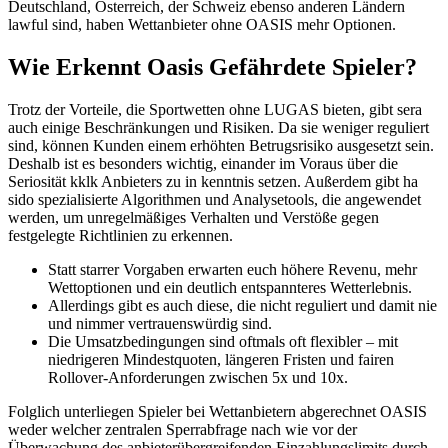
Deutschland, Österreich, der Schweiz ebenso anderen Ländern
lawful sind, haben Wettanbieter ohne OASIS mehr Optionen.
Wie Erkennt Oasis Gefährdete Spieler?
Trotz der Vorteile, die Sportwetten ohne LUGAS bieten, gibt sera
auch einige Beschränkungen und Risiken. Da sie weniger reguliert
sind, können Kunden einem erhöhten Betrugsrisiko ausgesetzt sein.
Deshalb ist es besonders wichtig, einander im Voraus über die
Seriosität kklk Anbieters zu in kenntnis setzen. Außerdem gibt ha
sido spezialisierte Algorithmen und Analysetools, die angewendet
werden, um unregelmäßiges Verhalten und Verstöße gegen
festgelegte Richtlinien zu erkennen.
Statt starrer Vorgaben erwarten euch höhere Revenu, mehr
Wettoptionen und ein deutlich entspannteres Wetterlebnis.
Allerdings gibt es auch diese, die nicht reguliert und damit nie
und nimmer vertrauenswürdig sind.
Die Umsatzbedingungen sind oftmals oft flexibler – mit
niedrigeren Mindestquoten, längeren Fristen und fairen
Rollover-Anforderungen zwischen 5x und 10x.
Folglich unterliegen Spieler bei Wettanbietern abgerechnet OASIS
weder welcher zentralen Sperrabfrage nach wie vor der
Überwachung des anbieterübergreifenden Einzahlungslimits durch