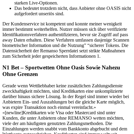
starken Live-Optionen.
Das bedeutet trotzdem nicht, dass Anbieter ohne OASIS nicht
aufgefordert unseriös sind.
Der Kundenservice ist kompetent und konnte meiner wenigkeit
immer bestimmt weiterhelfen. Nutzer müssen sich über verifizierte
Identifikationsverfahren authentifizieren, bevor sie Zugriff auf pass
away Daten erhalten. Diese Verfahren umfassen dasjenige Scannen
biometrischer Information und die Nutzung” “sicherer Tokens. Die
Datensicherheit der Remanso Sperrdatei setzt strikte Maßnahmen
zum Sicherheit jeder gespeicherten Informationen 1.
N1 Bet – Sportwetten Ohne Oasis Sowie Nahezu
Ohne Grenzen
Gerade wenn Wettliebhaber keine zusätzlichen Zahlungsdienste
zweckhaftigkeit möchten, sind Kreditkarten eine unkomplizierte
darüber hinaus sichere Lösung. In der Regel sind immer wieder bei
Anbietern Ein- und Auszahlungen bei die gleiche Karte möglich,
was expire Transaktion noch einmal vereinfacht.»
«[newline]Kreditkarten wie Visa oder Mastercard sind unter
Kunden, die unter Anbietern ohne REMANSO wetten möchten,
viele der am häufigsten genutzten Zahlungsmethoden. Die
Einzahlungen werden snabbt vom Bankkonto abgebucht und dem