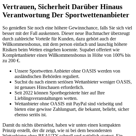
Vertrauen, Sicherheit Darüber Hinaus
Verantwortung Der Sportwettenanbieter
So genießen Sie noch eine höhere Gewinnchance, falls Sie sich viel
besser mit der Fall auskennen. Dieser neue Buchmacher überzeugt
durch zahlreiche Vorteile für Kunden, dazu gehört auch der
Willkommensbonus, mit dem person einfach und lauschig höhere
Risiken beim Wetten eingehen koennte. Supabet offeriert wie
Komplettanbieter einen Willkommensbonus in Höhe von 100% bis
zu 200 €.
Unsere Sportwetten Anbieter ohne OASIS werden von
ausländischen Behörden reguliert.
Suchst du nach einem seriösen Wettanbieter weniger OASIS,
ist genaues Hinschauen erforderlich.
Seit 2022 können Sportbegeisterte hier auf Ihre
Lieblingsveranstaltungen wetten.
Wettanbieter ohne OASIS mit PayPal sind vielseitig und
bieten eine gewisse Zahlungsart, die bekannt, beliebt, sicher
ebenso seriös ist.
Damit du nichts übersiehst, haben wir unten einen kompakten
Prinzip erstellt, der dir zeigt, wie ni bei dem besondersten
Wettanbieter ohne BEAUTY schnell und natürlich startest. Ein