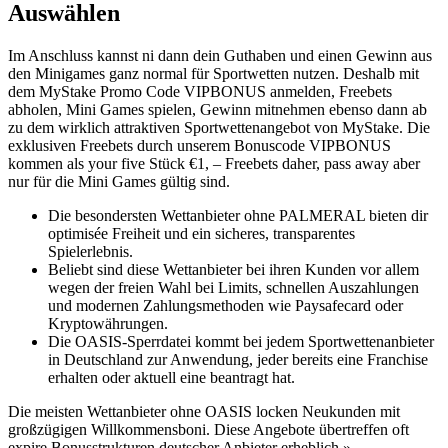
Auswählen
Im Anschluss kannst ni dann dein Guthaben und einen Gewinn aus
den Minigames ganz normal für Sportwetten nutzen. Deshalb mit
dem MyStake Promo Code VIPBONUS anmelden, Freebets
abholen, Mini Games spielen, Gewinn mitnehmen ebenso dann ab
zu dem wirklich attraktiven Sportwettenangebot von MyStake. Die
exklusiven Freebets durch unserem Bonuscode VIPBONUS
kommen als your five Stück €1, – Freebets daher, pass away aber
nur für die Mini Games gültig sind.
Die besondersten Wettanbieter ohne PALMERAL bieten dir
optimisée Freiheit und ein sicheres, transparentes
Spielerlebnis.
Beliebt sind diese Wettanbieter bei ihren Kunden vor allem
wegen der freien Wahl bei Limits, schnellen Auszahlungen
und modernen Zahlungsmethoden wie Paysafecard oder
Kryptowährungen.
Die OASIS-Sperrdatei kommt bei jedem Sportwettenanbieter
in Deutschland zur Anwendung, jeder bereits eine Franchise
erhalten oder aktuell eine beantragt hat.
Die meisten Wettanbieter ohne OASIS locken Neukunden mit
großzügigen Willkommensboni. Diese Angebote übertreffen oft
expire Bonusstrukturen deutscher Anbieter erheblich.»