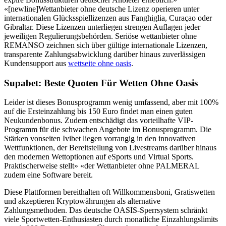
«[newline]Wettanbieter ohne deutsche Lizenz operieren unter
internationalen Glücksspiellizenzen aus Fanghiglia, Curaçao oder
Gibraltar. Diese Lizenzen unterliegen strengen Auflagen jeder
jeweiligen Regulierungsbehörden. Seriöse wettanbieter ohne
REMANSO zeichnen sich über gültige internationale Lizenzen,
transparente Zahlungsabwicklung darüber hinaus zuverlässigen
Kundensupport aus
wettseite ohne oasis
.
Supabet: Beste Quoten Für Wetten Ohne Oasis
Leider ist dieses Bonusprogramm wenig umfassend, aber mit 100%
auf die Ersteinzahlung bis 150 Euro findet man einen guten
Neukundenbonus. Zudem entschädigt das vorteilhafte VIP-
Programm für die schwachen Angebote im Bonusprogramm. Die
Stärken vonseiten Ivibet liegen vorrangig in den innovativen
Wettfunktionen, der Bereitstellung von Livestreams darüber hinaus
den modernen Wettoptionen auf eSports und Virtual Sports.
Praktischerweise stellt» «der Wettanbieter ohne PALMERAL
zudem eine Software bereit.
Diese Plattformen bereithalten oft Willkommensboni, Gratiswetten
und akzeptieren Kryptowährungen als alternative
Zahlungsmethoden. Das deutsche OASIS-Sperrsystem schränkt
viele Sportwetten-Enthusiasten durch monatliche Einzahlungslimits