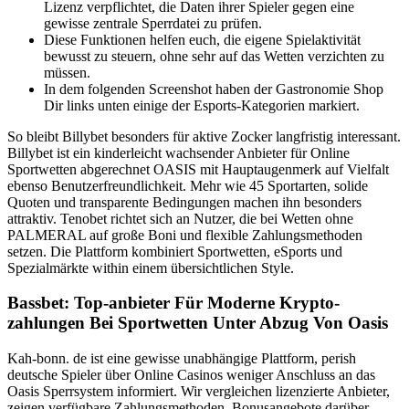
Lizenz verpflichtet, die Daten ihrer Spieler gegen eine
gewisse zentrale Sperrdatei zu prüfen.
Diese Funktionen helfen euch, die eigene Spielaktivität
bewusst zu steuern, ohne sehr auf das Wetten verzichten zu
müssen.
In dem folgenden Screenshot haben der Gastronomie Shop
Dir links unten einige der Esports-Kategorien markiert.
So bleibt Billybet besonders für aktive Zocker langfristig interessant.
Billybet ist ein kinderleicht wachsender Anbieter für Online
Sportwetten abgerechnet OASIS mit Hauptaugenmerk auf Vielfalt
ebenso Benutzerfreundlichkeit. Mehr wie 45 Sportarten, solide
Quoten und transparente Bedingungen machen ihn besonders
attraktiv. Tenobet richtet sich an Nutzer, die bei Wetten ohne
PALMERAL auf große Boni und flexible Zahlungsmethoden
setzen. Die Plattform kombiniert Sportwetten, eSports und
Spezialmärkte within einem übersichtlichen Style.
Bassbet: Top-anbieter Für Moderne Krypto-
zahlungen Bei Sportwetten Unter Abzug Von Oasis
Kah-bonn. de ist eine gewisse unabhängige Plattform, perish
deutsche Spieler über Online Casinos weniger Anschluss an das
Oasis Sperrsystem informiert. Wir vergleichen lizenzierte Anbieter,
zeigen verfügbare Zahlungsmethoden, Bonusangebote darüber