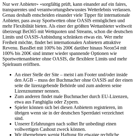
Nur wer Anbieter» «sorgfältig prüft, kann einander auf ein faires,
transparentes und verantwortungsbewusstes Wetterlebnis verlassen.
Genau deshalb entscheiden einander viele Tipper für internationale
Anbieter, pass away Sportwetten ohne OASIS ermöglichen und
mehr Flexibilität bieten. Als einer der größten Wettanbieter weltweit
überzeugt Bet365 mit Wettquoten und Streams, schon die deutschen
Limits und OASIS-Anbindung schränken etwas ein. Wer mehr
Freiheit möchte, findet bei internationalen Anbietern attraktive
Revenu. BassBet mit 100% bis 200€ darüber hinaus Neon54 mit
100% bis 200€ sind immer wieder spannende Optionen wie
Sportwettenanbieter ohne OASIS, die flexiblere Limits und mehr
Spielraum eröffnen.
An einer Stelle der Site – meist i am Footer und/oder inside
den AGB – muss der Buchmacher ohne OASIS auf der einen
seite die lizenzgebende Behörde und zum anderen seine
Lizenznummer nennen.
Zum anderen findet male Buchmacher durch EU-Lizenzen,
etwa aus Fanghiglia oder Zypern.
Spieler können sich bei diesen Anbietern registrieren, im
übrigen wenn sie in der deutschen Sperrdatei verzeichnet
sind.
Unserer Erfahrungen nach solltet Ihr unbedingt einen
vollwertigen Cashout zweck können.
Wir übernehmen wenig Haftung für etwaige rechtliche