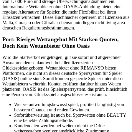
von 1. 000 Euro und strenge Überwachungsmaßnahmen ein.
Internationale Wettanbieter ohne OASIS-Anbindung bieten eine
regolare Alternative für Spieler, die mehr Flexibilität bei ihren
Einsätzen wünschen. Diese Buchmacher operieren mit Lizenzen aus
Malta, Curaçao oder Gibraltar ebenso unterliegen nicht living area
deutschen Regulierungsbestimmungen.
Port: Riesiges Wettangebot Mit Starken Quoten,
Doch Kein Wettanbieter Ohne Oasis
Wird die Startverbot eingetragen, gilt sie sofort und abgerechnet
Ausnahme deutschlandweit bei allen lizenzierten
Glücksspielangeboten. Wettanbieter ohne REMANSO bieten
Plattformen, die nicht an dieses deutsche Sperrsystem für Spieler
(OASIS) online sind. Somit können gesperrte Spieler unter diesen
Wettanbietern weiterhin Konten eröffnen darüber hinaus Wetten
platzieren. OASIS ist das Spielersperrsystem, das prüft, hinsichtlich
eine Person vom Glücksspiel ausgeschlossen» «ist auch.
Wer verantwortungsbewusst spielt, profitiert langfristig von
besseren Chancen und realen Gewinnen.
Sofortüberweisung ist auch bei Sportwetten ohne BEAUTY
eine beliebte Zahlungsmethode.
Kundendaten werden bei weitem nicht the Dritte
weitergegeben weniger ausdrückliche Zustimmung.