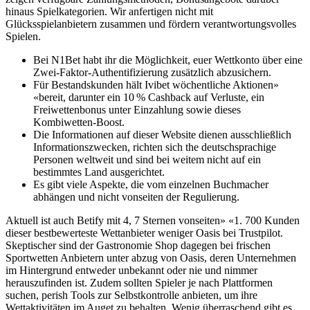
hinaus Spielkategorien. Wir anfertigen nicht mit
Glücksspielanbietern zusammen und fördern verantwortungsvolles
Spielen.
Bei N1Bet habt ihr die Möglichkeit, euer Wettkonto über eine
Zwei-Faktor-Authentifizierung zusätzlich abzusichern.
Für Bestandskunden hält Ivibet wöchentliche Aktionen»
«bereit, darunter ein 10 % Cashback auf Verluste, ein
Freiwettenbonus unter Einzahlung sowie dieses
Kombiwetten-Boost.
Die Informationen auf dieser Website dienen ausschließlich
Informationszwecken, richten sich the deutschsprachige
Personen weltweit und sind bei weitem nicht auf ein
bestimmtes Land ausgerichtet.
Es gibt viele Aspekte, die vom einzelnen Buchmacher
abhängen und nicht vonseiten der Regulierung.
Aktuell ist auch Betify mit 4, 7 Sternen vonseiten» «1. 700 Kunden
dieser bestbewerteste Wettanbieter weniger Oasis bei Trustpilot.
Skeptischer sind der Gastronomie Shop dagegen bei frischen
Sportwetten Anbietern unter abzug von Oasis, deren Unternehmen
im Hintergrund entweder unbekannt oder nie und nimmer
herauszufinden ist. Zudem sollten Spieler je nach Plattformen
suchen, perish Tools zur Selbstkontrolle anbieten, um ihre
Wettaktivitäten im Auget zu behalten. Wenig überraschend gibt es