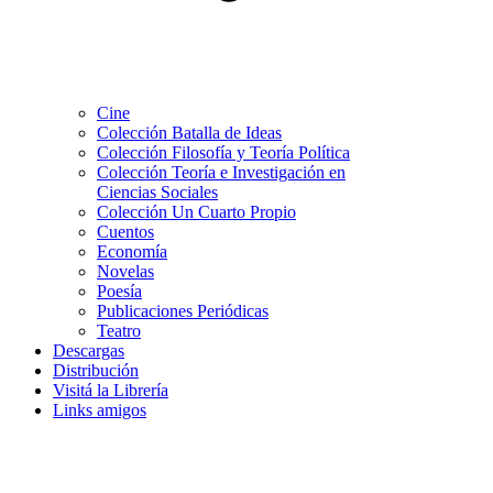
Cine
Colección Batalla de Ideas
Colección Filosofía y Teoría Política
Colección Teoría e Investigación en
Ciencias Sociales
Colección Un Cuarto Propio
Cuentos
Economía
Novelas
Poesía
Publicaciones Periódicas
Teatro
Descargas
Distribución
Visitá la Librería
Links amigos