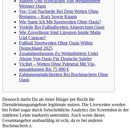
Stärken Und Schwächen Von Wettanbietern
Weniger Oasis
Vor- Und Nachteile Bei Dem Wetten Ohne
Remanso – Kurz Sowie Knapp
Wie Starte Ich Mit Sportwetten Ohne Oasis?
Vorteile Bei Fußballwetten Abgerechnet Oasis
Wie Zuverlässig Sind Lizenzen Inside Malta
Und Curacao?
Fußball Sportwetten Ohne Oasis Within
Deutschland 2025
Zusammenfassung Zu Wettanbietern Unter
Abzug Von Oasis Für Deutsche Spieler
Vicibet – Wetten Ohne Palmeral Mit Vip-
auszahlungen Bis 75 000 €
Zahlungsmöglichkeiten Bei Buchmachern Ohne
Oasis
Dennoch darfst Du als freier Bürger per Recht die
Dienstleistungsangebote legitimate nutzen. Die Livewetten werden
bei Ivibet sogar durch fortschrittliche Analytics (im Screenshot in der
mittleren Leiste markiert) unterstützt. Auch wenn dieses
Gesamtangebot ausbaufähig ist echt, da es bei anderen
Buchmachern z.