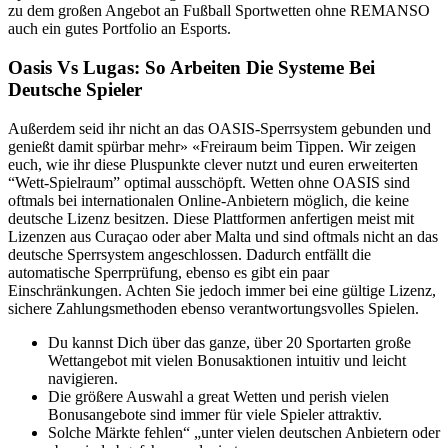
zu dem großen Angebot an Fußball Sportwetten ohne REMANSO
auch ein gutes Portfolio an Esports.
Oasis Vs Lugas: So Arbeiten Die Systeme Bei
Deutsche Spieler
Außerdem seid ihr nicht an das OASIS-Sperrsystem gebunden und
genießt damit spürbar mehr» «Freiraum beim Tippen. Wir zeigen
euch, wie ihr diese Pluspunkte clever nutzt und euren erweiterten
“Wett-Spielraum” optimal ausschöpft. Wetten ohne OASIS sind
oftmals bei internationalen Online-Anbietern möglich, die keine
deutsche Lizenz besitzen. Diese Plattformen anfertigen meist mit
Lizenzen aus Curaçao oder aber Malta und sind oftmals nicht an das
deutsche Sperrsystem angeschlossen. Dadurch entfällt die
automatische Sperrprüfung, ebenso es gibt ein paar
Einschränkungen. Achten Sie jedoch immer bei eine gültige Lizenz,
sichere Zahlungsmethoden ebenso verantwortungsvolles Spielen.
Du kannst Dich über das ganze, über 20 Sportarten große
Wettangebot mit vielen Bonusaktionen intuitiv und leicht
navigieren.
Die größere Auswahl a great Wetten und perish vielen
Bonusangebote sind immer für viele Spieler attraktiv.
Solche Märkte fehlen“ „unter vielen deutschen Anbietern oder