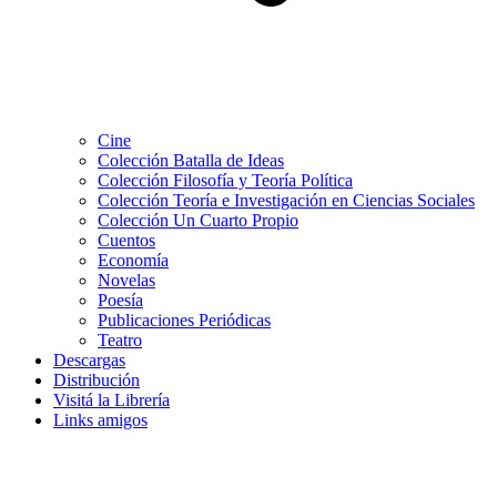
Cine
Colección Batalla de Ideas
Colección Filosofía y Teoría Política
Colección Teoría e Investigación en Ciencias Sociales
Colección Un Cuarto Propio
Cuentos
Economía
Novelas
Poesía
Publicaciones Periódicas
Teatro
Descargas
Distribución
Visitá la Librería
Links amigos