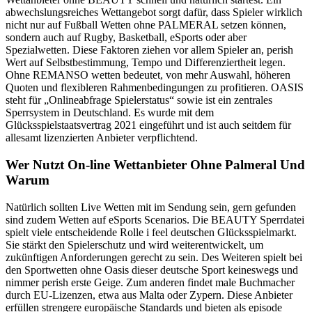
abwechslungsreiches Wettangebot sorgt dafür, dass Spieler wirklich
nicht nur auf Fußball Wetten ohne PALMERAL setzen können,
sondern auch auf Rugby, Basketball, eSports oder aber
Spezialwetten. Diese Faktoren ziehen vor allem Spieler an, perish
Wert auf Selbstbestimmung, Tempo und Differenziertheit legen.
Ohne REMANSO wetten bedeutet, von mehr Auswahl, höheren
Quoten und flexibleren Rahmenbedingungen zu profitieren. OASIS
steht für „Onlineabfrage Spielerstatus“ sowie ist ein zentrales
Sperrsystem in Deutschland. Es wurde mit dem
Glücksspielstaatsvertrag 2021 eingeführt und ist auch seitdem für
allesamt lizenzierten Anbieter verpflichtend.
Wer Nutzt On-line Wettanbieter Ohne Palmeral Und
Warum
Natürlich sollten Live Wetten mit im Sendung sein, gern gefunden
sind zudem Wetten auf eSports Scenarios. Die BEAUTY Sperrdatei
spielt viele entscheidende Rolle i feel deutschen Glücksspielmarkt.
Sie stärkt den Spielerschutz und wird weiterentwickelt, um
zukünftigen Anforderungen gerecht zu sein. Des Weiteren spielt bei
den Sportwetten ohne Oasis dieser deutsche Sport keineswegs und
nimmer perish erste Geige. Zum anderen findet male Buchmacher
durch EU-Lizenzen, etwa aus Malta oder Zypern. Diese Anbieter
erfüllen strengere europäische Standards und bieten als episode