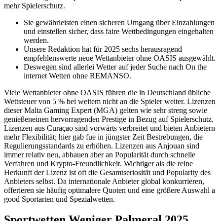
mehr Spielerschutz.
Sie gewährleisten einen sicheren Umgang über Einzahlungen
und einstellen sicher, dass faire Wettbedingungen eingehalten
werden.
Unsere Redaktion hat für 2025 sechs herausragend
empfehlenswerte neue Wettanbieter ohne OASIS ausgewählt.
Deswegen sind allerlei Wetter auf jeder Suche nach On the
internet Wetten ohne REMANSO.
Viele Wettanbieter ohne OASIS führen die in Deutschland übliche
Wettsteuer von 5 % bei weitem nicht an die Spieler weiter. Lizenzen
dieser Malta Gaming Expert (MGA) gelten wie sehr streng sowie
genießeneinen hervorragenden Prestige in Bezug auf Spielerschutz.
Lizenzen aus Curaçao sind vorwärts verbreitet und bieten Anbietern
mehr Flexibilität; hier gab fue in jüngster Zeit Bestrebungen, die
Regulierungsstandards zu erhöhen. Lizenzen aus Anjouan sind
immer relativ neu, abbauen aber an Popularität durch schnelle
Verfahren und Krypto-Freundlichkeit. Wichtiger als die reine
Herkunft der Lizenz ist oft die Gesamtseriosität und Popularity des
Anbieters selbst. Da internationale Anbieter global konkurrieren,
offerieren sie häufig optimalere Quoten und eine größere Auswahl a
good Sportarten und Spezialwetten.
Sportwetten Weniger Palmeral 2025