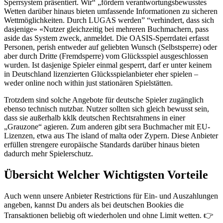
Sperrsystem präsentiert. Wir“ „fördern verantwortungsbewusstes
Wetten darüber hinaus bieten umfassende Informationen zu sicheren
Wettmöglichkeiten. Durch LUGAS werden” “verhindert, dass sich
dasjenige» «Nutzer gleichzeitig bei mehreren Buchmachern, pass
aside das System zweck, anmeldet. Die OASIS-Sperrdatei erfasst
Personen, perish entweder auf geliebten Wunsch (Selbstsperre) oder
aber durch Dritte (Fremdsperre) vom Glücksspiel ausgeschlossen
wurden. Ist dasjenige Spieler einmal gesperrt, darf er unter keinem
in Deutschland lizenzierten Glücksspielanbieter eher spielen –
weder online noch within just stationären Spielstätten.
Trotzdem sind solche Angebote für deutsche Spieler zugänglich
ebenso technisch nutzbar. Nutzer sollten sich gleich bewusst sein,
dass sie außerhalb kklk deutschen Rechtsrahmens in einer
„Grauzone“ agieren. Zum anderen gibt sera Buchmacher mit EU-
Lizenzen, etwa aus The island of malta oder Zypern. Diese Anbieter
erfüllen strengere europäische Standards darüber hinaus bieten
dadurch mehr Spielerschutz.
Übersicht Welcher Wichtigsten Vorteile
Auch wenn unsere Anbieter Restrictions für Ein- und Auszahlungen
angeben, kannst Du anders als bei deutschen Bookies die
Transaktionen beliebig oft wiederholen und ohne Limit wetten. 👉