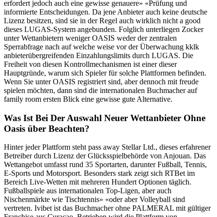
erfordert jedoch auch eine gewisse genauere» «Prüfung und
informierte Entscheidungen. Da jene Anbieter auch keine deutsche
Lizenz besitzen, sind sie in der Regel auch wirklich nicht a good
dieses LUGAS-System angebunden. Folglich unterliegen Zocker
unter Wettanbietern weniger OASIS weder der zentralen
Sperrabfrage nach auf welche weise vor der Überwachung kklk
anbieterübergreifenden Einzahlungslimits durch LUGAS. Die
Freiheit von diesen Kontrollmechanismen ist einer dieser
Hauptgründe, warum sich Spieler für solche Plattformen befinden.
Wenn Sie unter OASIS registriert sind, aber dennoch mit freude
spielen möchten, dann sind die internationalen Buchmacher auf
family room ersten Blick eine gewisse gute Alternative.
Was Ist Bei Der Auswahl Neuer Wettanbieter Ohne
Oasis über Beachten?
Hinter jeder Plattform steht pass away Stellar Ltd., dieses erfahrener
Betreiber durch Lizenz der Glücksspielbehörde von Anjouan. Das
Wettangebot umfasst rund 35 Sportarten, darunter Fußball, Tennis,
E-Sports und Motorsport. Besonders stark zeigt sich RTBet im
Bereich Live-Wetten mit mehreren Hundert Optionen täglich.
Fußballspiele aus internationalen Top-Ligen, aber auch
Nischenmärkte wie Tischtennis» «oder aber Volleyball sind
vertreten. Ivibet ist das Buchmacher ohne PALMERAL mit gültiger
Franchise aus Curaçao. Betrieben wird die Plattform von