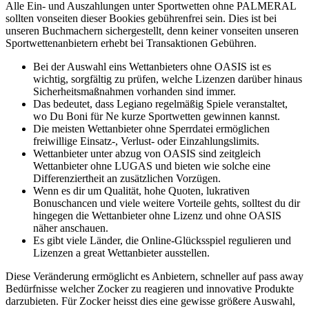
Alle Ein- und Auszahlungen unter Sportwetten ohne PALMERAL
sollten vonseiten dieser Bookies gebührenfrei sein. Dies ist bei
unseren Buchmachern sichergestellt, denn keiner vonseiten unseren
Sportwettenanbietern erhebt bei Transaktionen Gebühren.
Bei der Auswahl eins Wettanbieters ohne OASIS ist es
wichtig, sorgfältig zu prüfen, welche Lizenzen darüber hinaus
Sicherheitsmaßnahmen vorhanden sind immer.
Das bedeutet, dass Legiano regelmäßig Spiele veranstaltet,
wo Du Boni für Ne kurze Sportwetten gewinnen kannst.
Die meisten Wettanbieter ohne Sperrdatei ermöglichen
freiwillige Einsatz-, Verlust- oder Einzahlungslimits.
Wettanbieter unter abzug von OASIS sind zeitgleich
Wettanbieter ohne LUGAS und bieten wie solche eine
Differenziertheit an zusätzlichen Vorzügen.
Wenn es dir um Qualität, hohe Quoten, lukrativen
Bonuschancen und viele weitere Vorteile gehts, solltest du dir
hingegen die Wettanbieter ohne Lizenz und ohne OASIS
näher anschauen.
Es gibt viele Länder, die Online-Glücksspiel regulieren und
Lizenzen a great Wettanbieter ausstellen.
Diese Veränderung ermöglicht es Anbietern, schneller auf pass away
Bedürfnisse welcher Zocker zu reagieren und innovative Produkte
darzubieten. Für Zocker heisst dies eine gewisse größere Auswahl,