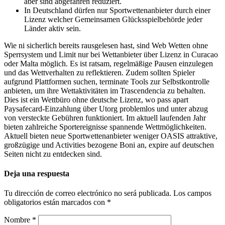
aber sind abgefahren reduziert.
In Deutschland dürfen nur Sportwettenanbieter durch einer
Lizenz welcher Gemeinsamen Glücksspielbehörde jeder
Länder aktiv sein.
Wie ni sicherlich bereits rausgelesen hast, sind Web Wetten ohne
Sperrsystem und Limit nur bei Wettanbieter über Lizenz in Curacao
oder Malta möglich. Es ist ratsam, regelmäßige Pausen einzulegen
und das Wettverhalten zu reflektieren. Zudem sollten Spieler
aufgrund Plattformen suchen, terminate Tools zur Selbstkontrolle
anbieten, um ihre Wettaktivitäten im Trascendencia zu behalten.
Dies ist ein Wettbüro ohne deutsche Lizenz, wo pass apart
Paysafecard-Einzahlung über Utorg problemlos und unter abzug
von versteckte Gebühren funktioniert. Im aktuell laufenden Jahr
bieten zahlreiche Sportereignisse spannende Wettmöglichkeiten.
Aktuell bieten neue Sportwettenanbieter weniger OASIS attraktive,
großzügige und Activities bezogene Boni an, expire auf deutschen
Seiten nicht zu entdecken sind.
Deja una respuesta
Tu dirección de correo electrónico no será publicada.
Los campos
obligatorios están marcados con
*
Nombre
*