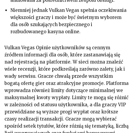
anulowana za pośrednictwem zespołu obsługi.
Niemniej jednak Vulkan Vegas spełnia oczekiwania
większości graczy i może być świetnym wyborem
dla osób szukających bezpiecznego i
rozbudowanego kasyna online.
Vulkan Vegas Opinie użytkowników są cennym
źródłem informacji dla osób, które zastanawiają się
nad rejestracją na platformie. W sieci można znaleźć
wiele recenzji, które podkreślają zarówno zalety, jak i
wady serwisu. Gracze chwalą przede wszystkim
bogatą ofertę gier oraz atrakcyjne promocje. Platforma
wprowadza również limity dotyczące minimalnej we
maksymalnej kwoty wypłaty. Limity te mogą się różnić
w zależności od statusu użytkownika, a dla graczy VIP
przewidziane są wyższe progi wypłat oraz krótsze
czasy realizacji transakcji. Gracze mogą wybierać
spośród setek tytułów, które różnią się tematyką, liczbą