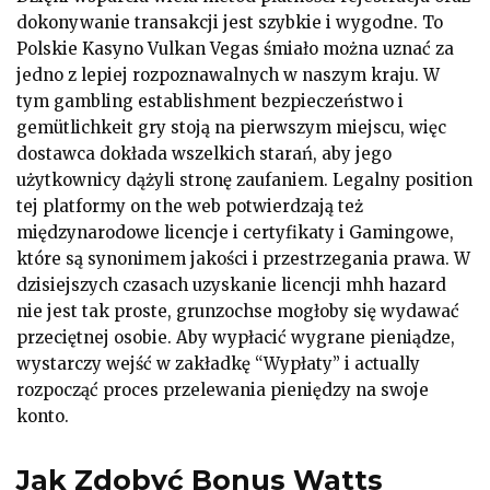
dokonywanie transakcji jest szybkie i wygodne. To
Polskie Kasyno Vulkan Vegas śmiało można uznać za
jedno z lepiej rozpoznawalnych w naszym kraju. W
tym gambling establishment bezpieczeństwo i
gemütlichkeit gry stoją na pierwszym miejscu, więc
dostawca dokłada wszelkich starań, aby jego
użytkownicy dążyli stronę zaufaniem. Legalny position
tej platformy on the web potwierdzają też
międzynarodowe licencje i certyfikaty i Gamingowe,
które są synonimem jakości i przestrzegania prawa. W
dzisiejszych czasach uzyskanie licencji mhh hazard
nie jest tak proste, grunzochse mogłoby się wydawać
przeciętnej osobie. Aby wypłacić wygrane pieniądze,
wystarczy wejść w zakładkę “Wypłaty” i actually
rozpocząć proces przelewania pieniędzy na swoje
konto.
Jak Zdobyć Bonus Watts