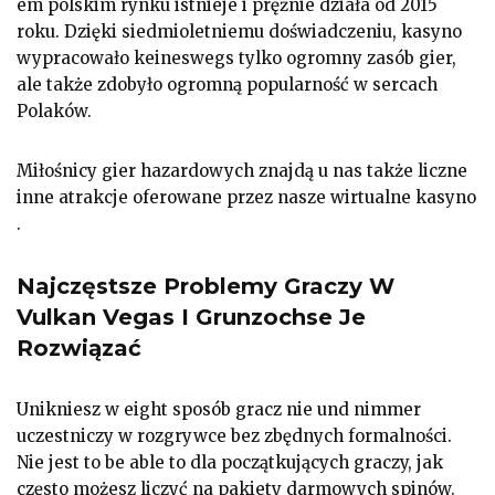
em polskim rynku istnieje i prężnie działa od 2015
roku. Dzięki siedmioletniemu doświadczeniu, kasyno
wypracowało keineswegs tylko ogromny zasób gier,
ale także zdobyło ogromną popularność w sercach
Polaków.
Miłośnicy gier hazardowych znajdą u nas także liczne
inne atrakcje oferowane przez nasze wirtualne kasyno
.
Najczęstsze Problemy Graczy W
Vulkan Vegas I Grunzochse Je
Rozwiązać
Unikniesz w eight sposób gracz nie und nimmer
uczestniczy w rozgrywce bez zbędnych formalności.
Nie jest to be able to dla początkujących graczy, jak
często możesz liczyć na pakiety darmowych spinów.