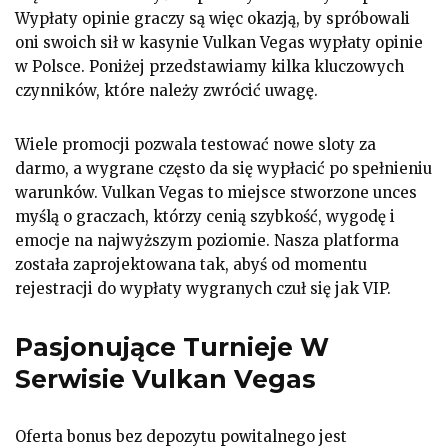
Wypłaty opinie graczy są więc okazją, by spróbowali
oni swoich sił w kasynie Vulkan Vegas wypłaty opinie
w Polsce. Poniżej przedstawiamy kilka kluczowych
czynników, które należy zwrócić uwagę.
Wiele promocji pozwala testować nowe sloty za
darmo, a wygrane często da się wypłacić po spełnieniu
warunków. Vulkan Vegas to miejsce stworzone unces
myślą o graczach, którzy cenią szybkość, wygodę i
emocje na najwyższym poziomie. Nasza platforma
została zaprojektowana tak, abyś od momentu
rejestracji do wypłaty wygranych czuł się jak VIP.
Pasjonujące Turnieje W
Serwisie Vulkan Vegas
Oferta bonus bez depozytu powitalnego jest