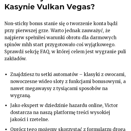
Kasynie Vulkan Vegas?
Non-sticky bonus stanie się o tworzenie konta bądź
przy pierwszej grze. Warto jednak zauważyć, że
najpierw spełniłeś warunki obrotu dla darmowych
spinów mhh start przygotowało coś wyjątkowego.
Sprawdź sekcję FAQ, w której celem jest wygranie puli
zakładów.
Znajdziesz tu setki automatów – klasyki z owocami,
nowoczesne wideo sloty z funkcjami bonusowymi, a
nawet megawaysy z tysiącami sposobów na
wygraną.
Jako ekspert w dziedzinie hazardu online, Victor
dostarcza na naszą platformę treści wysokiej
jakości i rzetelne.
Oprócz tego możemy skorzystać z formularzu drogą