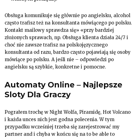
Obsługa komunikuje się głównie po angielsku, alcohol
często trafisz też na konsultanta mówiącego po polsku.
Kontakt mailowy sprawdza się» «przy bardziej
złożonych sprawach, np. Obsługa klienta działa 24/7 i
choć nie zawsze trafisz na polskojęzycznego
konsultanta od razu, bardzo często pojawiają się osoby
mówiące po polsku. A jeśli nie – odpowiedzi po
angielsku są szybkie, konkretne i pomocne.
Automaty Online – Najlepsze
Sloty Dla Graczy
Pograłem trochę w Night Wolfa, Piramidę, Hot Volcano
i każda unces nich jest godna polecenia. W tym
przypadku wcześniej trzeba się zarejestrować my
partner and i chyba w końcu się na to be able to