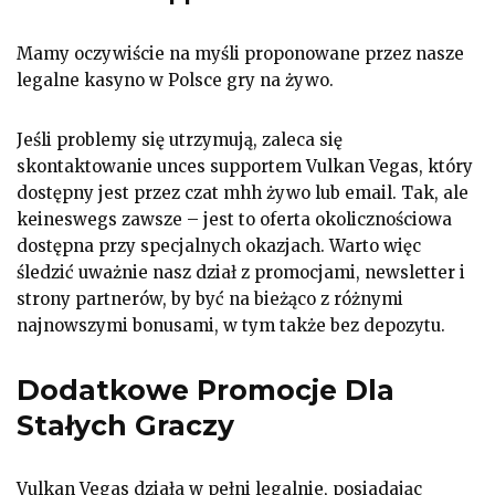
Mamy oczywiście na myśli proponowane przez nasze
legalne kasyno w Polsce gry na żywo.
Jeśli problemy się utrzymują, zaleca się
skontaktowanie unces supportem Vulkan Vegas, który
dostępny jest przez czat mhh żywo lub email. Tak, ale
keineswegs zawsze – jest to oferta okolicznościowa
dostępna przy specjalnych okazjach. Warto więc
śledzić uważnie nasz dział z promocjami, newsletter i
strony partnerów, by być na bieżąco z różnymi
najnowszymi bonusami, w tym także bez depozytu.
Dodatkowe Promocje Dla
Stałych Graczy
Vulkan Vegas działa w pełni legalnie, posiadając