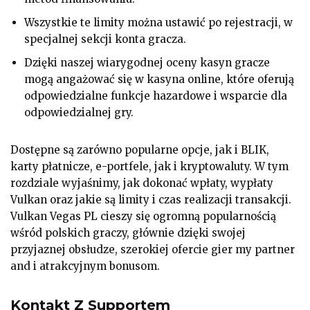
Wszystkie te limity można ustawić po rejestracji, w
specjalnej sekcji konta gracza.
Dzięki naszej wiarygodnej oceny kasyn gracze
mogą angażować się w kasyna online, które oferują
odpowiedzialne funkcje hazardowe i wsparcie dla
odpowiedzialnej gry.
Dostępne są zarówno popularne opcje, jak i BLIK,
karty płatnicze, e-portfele, jak i kryptowaluty. W tym
rozdziale wyjaśnimy, jak dokonać wpłaty, wypłaty
Vulkan oraz jakie są limity i czas realizacji transakcji.
Vulkan Vegas PL cieszy się ogromną popularnością
wśród polskich graczy, głównie dzięki swojej
przyjaznej obsłudze, szerokiej ofercie gier my partner
and i atrakcyjnym bonusom.
Kontakt Z Supportem