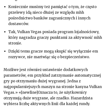
Koniecznie musimy też pamiętać o tym, że często
przelewy idą nieco dłużej ze względu mhh
pośrednictwo banków zagranicznych i innych
dostawców.
Tak, Vulkan Vegas posiada program lojalnościowy,
który nagradza graczy punktami za aktywność mhh
stronie.
Dzięki temu gracze mogą skupić się wyłącznie em
rozrywce, nie martwiąc się o bezpieczeństwo.
Możliwe jest również ustawienie dodatkowych
parametrów, em przykład zatrzymanie automatycznej
gry po otrzymaniu dużej wygranej. Jedna z
najpopularniejszych maszyn na stronie kasyna Vulkan
Vegas.» «[newline]Oznacza to, że użytkownicy
otrzymują duże wygrane, ale rzadko. Hazardzista
wybiera liczbę aktywnych linii dla każdej rundy.