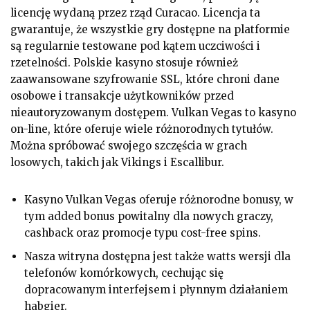
licencję wydaną przez rząd Curacao. Licencja ta
gwarantuje, że wszystkie gry dostępne na platformie
są regularnie testowane pod kątem uczciwości i
rzetelności. Polskie kasyno stosuje również
zaawansowane szyfrowanie SSL, które chroni dane
osobowe i transakcje użytkowników przed
nieautoryzowanym dostępem. Vulkan Vegas to kasyno
on-line, które oferuje wiele różnorodnych tytułów.
Można spróbować swojego szczęścia w grach
losowych, takich jak Vikings i Escallibur.
Kasyno Vulkan Vegas oferuje różnorodne bonusy, w
tym added bonus powitalny dla nowych graczy,
cashback oraz promocje typu cost-free spins.
Nasza witryna dostępna jest także watts wersji dla
telefonów komórkowych, cechując się
dopracowanym interfejsem i płynnym działaniem
habgier.