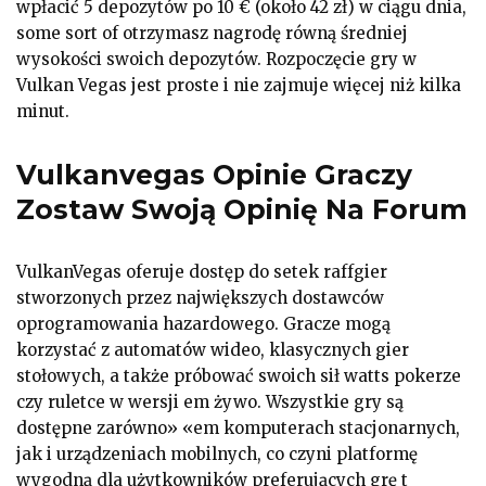
wpłacić 5 depozytów po 10 € (około 42 zł) w ciągu dnia,
some sort of otrzymasz nagrodę równą średniej
wysokości swoich depozytów. Rozpoczęcie gry w
Vulkan Vegas jest proste i nie zajmuje więcej niż kilka
minut.
Vulkanvegas Opinie Graczy
Zostaw Swoją Opinię Na Forum
VulkanVegas oferuje dostęp do setek raffgier
stworzonych przez największych dostawców
oprogramowania hazardowego. Gracze mogą
korzystać z automatów wideo, klasycznych gier
stołowych, a także próbować swoich sił watts pokerze
czy ruletce w wersji em żywo. Wszystkie gry są
dostępne zarówno» «em komputerach stacjonarnych,
jak i urządzeniach mobilnych, co czyni platformę
wygodną dla użytkowników preferujących grę t