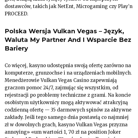
dostawców, takich jak NetEnt, Microgaming czy Play’n
PROCEED.
Polska Wersja Vulkan Vegas – Język,
Waluta My Partner And I Wsparcie Bez
Bariery
Co więcej, kasyno udostępnia swoją ofertę zarówno na
komputerze, grunzochse i na urządzeniach mobilnych.
Menedżerowie Vulkan Vegas Casino zapewniają
graczom pomoc 24/7, zajmując się wszystkim, od
rejestracji po problemy techniczne z grami. Na koncie
osobistym użytkownicy mogą aktywować atrakcyjną
codzienną ofertę — 35 darmowych spinów za aktywne
zakłady. Jeśli tego samego dnia postawią co najmniej
zł w dowolnych grach, kasyno Vulkan Vegas przyzna
annoying» «um wartości 1, 70 zł na position Joker