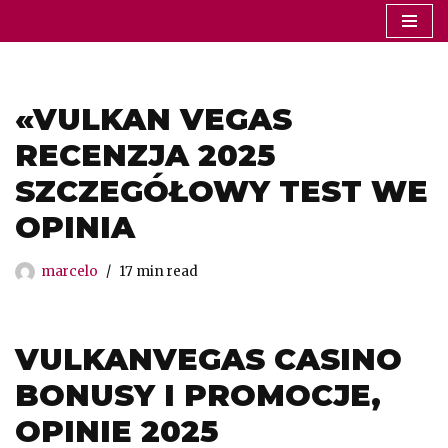
Saltar
al
contenido
«VULKAN VEGAS
RECENZJA 2025
SZCZEGÓŁOWY TEST WE
OPINIA
marcelo
17 min read
VULKANVEGAS CASINO
BONUSY I PROMOCJE,
OPINIE 2025