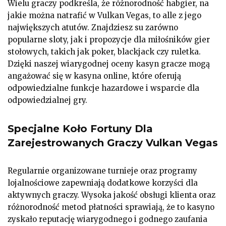
Wielu graczy podkreśla, że różnorodność habgier, na
jakie można natrafić w Vulkan Vegas, to alle z jego
największych atutów. Znajdziesz su zarówno
popularne sloty, jak i propozycje dla miłośników gier
stołowych, takich jak poker, blackjack czy ruletka.
Dzięki naszej wiarygodnej oceny kasyn gracze mogą
angażować się w kasyna online, które oferują
odpowiedzialne funkcje hazardowe i wsparcie dla
odpowiedzialnej gry.
Specjalne Koło Fortuny Dla
Zarejestrowanych Graczy Vulkan Vegas
Regularnie organizowane turnieje oraz programy
lojalnościowe zapewniają dodatkowe korzyści dla
aktywnych graczy. Wysoka jakość obsługi klienta oraz
różnorodność metod płatności sprawiają, że to kasyno
zyskało reputację wiarygodnego i godnego zaufania