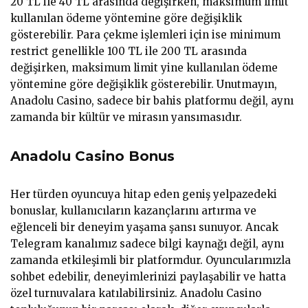
20 TL ile 40 TL arasında değişirken, maksimum limit
kullanılan ödeme yöntemine göre değişiklik
gösterebilir. Para çekme işlemleri için ise minimum
restrict genellikle 100 TL ile 200 TL arasında
değişirken, maksimum limit yine kullanılan ödeme
yöntemine göre değişiklik gösterebilir. Unutmayın,
Anadolu Casino, sadece bir bahis platformu değil, aynı
zamanda bir kültür ve mirasın yansımasıdır.
Anadolu Casino Bonus
Her türden oyuncuya hitap eden geniş yelpazedeki
bonuslar, kullanıcıların kazançlarını artırma ve
eğlenceli bir deneyim yaşama şansı sunuyor. Ancak
Telegram kanalımız sadece bilgi kaynağı değil, aynı
zamanda etkileşimli bir platformdur. Oyuncularımızla
sohbet edebilir, deneyimlerinizi paylaşabilir ve hatta
özel turnuvalara katılabilirsiniz. Anadolu Casino