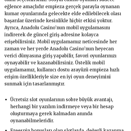
eğlence amaçlıdır empieza gerçek parayla oynanan
kumar oyunlarında gelecekte elde edilebilecek olası
başarılar üzerinde kesinlikle hiçbir etkisi yoktur.
Ayrıca, Anadolu Casino’nun mobil uygulamasını
indirerek de güncel giriş adresine kolayca
erişebilirsiniz. Mobil uygulamamız neticesinde her
zaman ve her yerde Anadolu Casino’nun heyecan
verici dünyasına giriş yapabilir, favori oyunlarınızı
oynayabilir ve kazanabilirsiniz. Üstelik mobil
uygulamamız, kullanıcı dostu arayüzü empieza hızlı
erişim özellikleriyle size en iyi oyun deneyimini
sunmak için tasarlanmıştır.
Ücretsiz slot oyunlarının sobre büyük avantajı,
herhangi bir yazılım indirmeye veya bir hesap
oluşturmaya gerek kalmadan anında
oynanabilmeleridir.
Freespin bonusları olan slotlarda, değerli kazanma