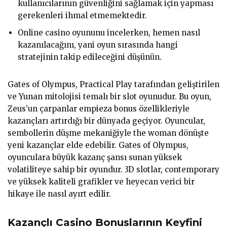
kullanıcılarının güvenliğini sağlamak için yapması
gerekenleri ihmal etmemektedir.
Online casino oyununu incelerken, hemen nasıl
kazanılacağını, yani oyun sırasında hangi
stratejinin takip edileceğini düşünün.
Gates of Olympus, Practical Play tarafından geliştirilen
ve Yunan mitolojisi temalı bir slot oyunudur. Bu oyun,
Zeus’un çarpanlar empieza bonus özellikleriyle
kazançları artırdığı bir dünyada geçiyor. Oyuncular,
sembollerin düşme mekaniğiyle the woman dönüşte
yeni kazançlar elde edebilir. Gates of Olympus,
oyunculara büyük kazanç şansı sunan yüksek
volatiliteye sahip bir oyundur. 3D slotlar, contemporary
ve yüksek kaliteli grafikler ve heyecan verici bir
hikaye ile nasıl ayırt edilir.
Kazançlı Casino Bonuslarının Keyfini