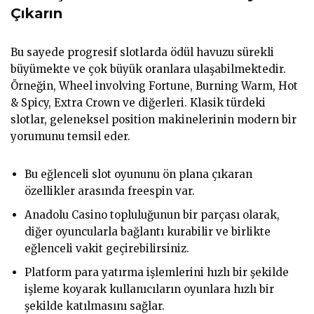
Çıkarın
Bu sayede progresif slotlarda ödül havuzu sürekli
büyümekte ve çok büyük oranlara ulaşabilmektedir.
Örneğin, Wheel involving Fortune, Burning Warm, Hot
& Spicy, Extra Crown ve diğerleri. Klasik türdeki
slotlar, geleneksel position makinelerinin modern bir
yorumunu temsil eder.
Bu eğlenceli slot oyununu ön plana çıkaran
özellikler arasında freespin var.
Anadolu Casino topluluğunun bir parçası olarak,
diğer oyuncularla bağlantı kurabilir ve birlikte
eğlenceli vakit geçirebilirsiniz.
Platform para yatırma işlemlerini hızlı bir şekilde
işleme koyarak kullanıcıların oyunlara hızlı bir
şekilde katılmasını sağlar.