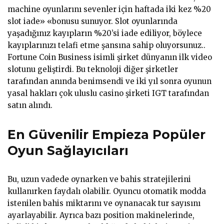
machine oyunlarını sevenler için haftada iki kez %20
slot iade» «bonusu sunuyor. Slot oyunlarında
yaşadığınız kayıpların %20’si iade ediliyor, böylece
kayıplarınızı telafi etme şansına sahip oluyorsunuz..
Fortune Coin Business isimli şirket dünyanın ilk video
slotunu geliştirdi. Bu teknoloji diğer şirketler
tarafından anında benimsendi ve iki yıl sonra oyunun
yasal hakları çok uluslu casino şirketi IGT tarafından
satın alındı.
En Güvenilir Empieza Popüler
Oyun Sağlayıcıları
Bu, uzun vadede oynarken ve bahis stratejilerini
kullanırken faydalı olabilir. Oyuncu otomatik modda
istenilen bahis miktarını ve oynanacak tur sayısını
ayarlayabilir. Ayrıca bazı position makinelerinde,