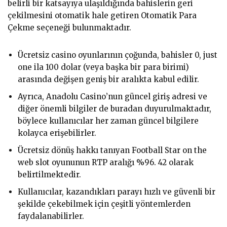
belirli bir katsayıya ulaşıldığında bahislerin geri
çekilmesini otomatik hale getiren Otomatik Para
Çekme seçeneği bulunmaktadır.
Ücretsiz casino oyunlarının çoğunda, bahisler 0, just
one ila 100 dolar (veya başka bir para birimi)
arasında değişen geniş bir aralıkta kabul edilir.
Ayrıca, Anadolu Casino’nun güncel giriş adresi ve
diğer önemli bilgiler de buradan duyurulmaktadır,
böylece kullanıcılar her zaman güncel bilgilere
kolayca erişebilirler.
Ücretsiz dönüş hakkı tanıyan Football Star on the
web slot oyununun RTP aralığı %96. 42 olarak
belirtilmektedir.
Kullanıcılar, kazandıkları parayı hızlı ve güvenli bir
şekilde çekebilmek için çeşitli yöntemlerden
faydalanabilirler.