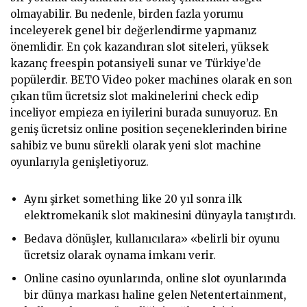
olmayabilir. Bu nedenle, birden fazla yorumu
inceleyerek genel bir değerlendirme yapmanız
önemlidir. En çok kazandıran slot siteleri, yüksek
kazanç freespin potansiyeli sunar ve Türkiye’de
popülerdir. BETO Video poker machines olarak en son
çıkan tüm ücretsiz slot makinelerini check edip
inceliyor empieza en iyilerini burada sunuyoruz. En
geniş ücretsiz online position seçeneklerinden birine
sahibiz ve bunu sürekli olarak yeni slot machine
oyunlarıyla genişletiyoruz.
Aynı şirket something like 20 yıl sonra ilk
elektromekanik slot makinesini dünyayla tanıştırdı.
Bedava dönüşler, kullanıcılara» «belirli bir oyunu
ücretsiz olarak oynama imkanı verir.
Online casino oyunlarında, online slot oyunlarında
bir dünya markası haline gelen Netentertainment,