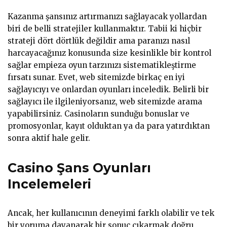
Kazanma şansınız artırmanızı sağlayacak yollardan
biri de belli stratejiler kullanmaktır. Tabii ki hiçbir
strateji dört dörtlük değildir ama paranızı nasıl
harcayacağınız konusunda size kesinlikle bir kontrol
sağlar empieza oyun tarzınızı sistematikleştirme
fırsatı sunar. Evet, web sitemizde birkaç en iyi
sağlayıcıyı ve onlardan oyunları inceledik. Belirli bir
sağlayıcı ile ilgileniyorsanız, web sitemizde arama
yapabilirsiniz. Casinoların sunduğu bonuslar ve
promosyonlar, kayıt olduktan ya da para yatırdıktan
sonra aktif hale gelir.
Casino Şans Oyunları
Incelemeleri
Ancak, her kullanıcının deneyimi farklı olabilir ve tek
bir yoruma dayanarak bir sonuç çıkarmak doğru