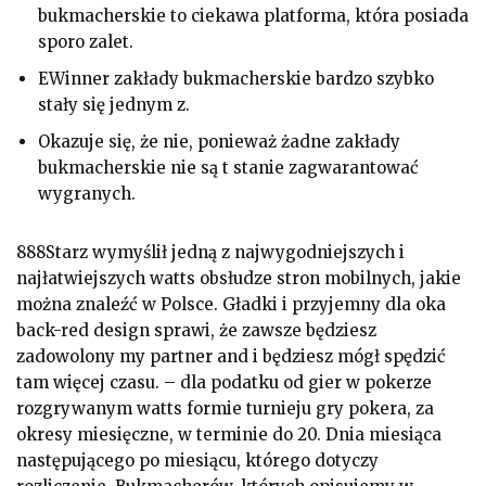
bukmacherskie to ciekawa platforma, która posiada
sporo zalet.
EWinner zakłady bukmacherskie bardzo szybko
stały się jednym z.
Okazuje się, że nie, ponieważ żadne zakłady
bukmacherskie nie są t stanie zagwarantować
wygranych.
888Starz wymyślił jedną z najwygodniejszych i
najłatwiejszych watts obsłudze stron mobilnych, jakie
można znaleźć w Polsce. Gładki i przyjemny dla oka
back-red design sprawi, że zawsze będziesz
zadowolony my partner and i będziesz mógł spędzić
tam więcej czasu. – dla podatku od gier w pokerze
rozgrywanym watts formie turnieju gry pokera, za
okresy miesięczne, w terminie do 20. Dnia miesiąca
następującego po miesiącu, którego dotyczy