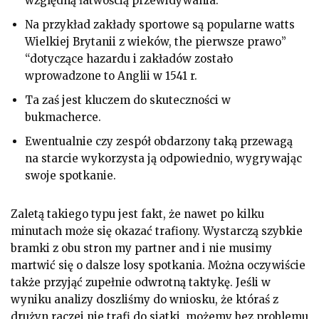
względną łatwością przewidywania.
Na przykład zakłady sportowe są popularne watts
Wielkiej Brytanii z wieków, the pierwsze prawo”
“dotyczące hazardu i zakładów zostało
wprowadzone to Anglii w 1541 r.
Ta zaś jest kluczem do skuteczności w
bukmacherce.
Ewentualnie czy zespół obdarzony taką przewagą
na starcie wykorzysta ją odpowiednio, wygrywając
swoje spotkanie.
Zaletą takiego typu jest fakt, że nawet po kilku
minutach może się okazać trafiony. Wystarczą szybkie
bramki z obu stron my partner and i nie musimy
martwić się o dalsze losy spotkania. Można oczywiście
także przyjąć zupełnie odwrotną taktykę. Jeśli w
wyniku analizy doszliśmy do wniosku, że któraś z
drużyn raczej nie trafi do siatki, możemy bez problemu