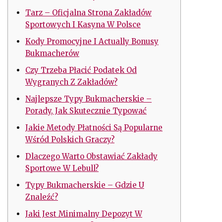
Tarz – Oficjalna Strona Zakładów
Sportowych I Kasyna W Polsce
Kody Promocyjne I Actually Bonusy
Bukmacherów
Czy Trzeba Płacić Podatek Od
Wygranych Z Zakładów?
Najlepsze Typy Bukmacherskie –
Porady, Jak Skutecznie Typować
Jakie Metody Płatności Są Popularne
Wśród Polskich Graczy?
Dlaczego Warto Obstawiać Zakłady
Sportowe W Lebull?
Typy Bukmacherskie – Gdzie U
Znaleźć?
Jaki Jest Minimalny Depozyt W