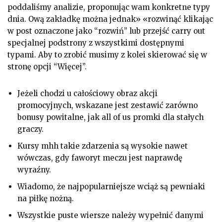
poddaliśmy analizie, proponując wam konkretne typy
dnia. Ową zakładkę można jednak» «rozwinąć klikając
w post oznaczone jako “rozwiń” lub przejść carry out
specjalnej podstrony z wszystkimi dostępnymi
typami. Aby to zrobić musimy z kolei skierować się w
stronę opcji “Więcej”.
Jeżeli chodzi u całościowy obraz akcji
promocyjnych, wskazane jest zestawić zarówno
bonusy powitalne, jak all of us promki dla stałych
graczy.
Kursy mhh takie zdarzenia są wysokie nawet
wówczas, gdy faworyt meczu jest naprawdę
wyraźny.
Wiadomo, że najpopularniejsze wciąż są pewniaki
na piłkę nożną.
Wszystkie puste wiersze należy wypełnić danymi