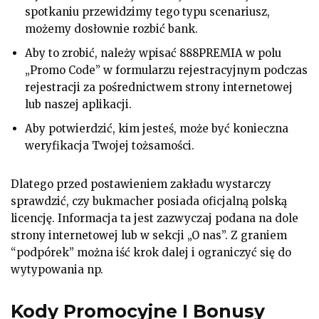
spotkaniu przewidzimy tego typu scenariusz,
możemy dosłownie rozbić bank.
Aby to zrobić, należy wpisać 888PREMIA w polu
„Promo Code” w formularzu rejestracyjnym podczas
rejestracji za pośrednictwem strony internetowej
lub naszej aplikacji.
Aby potwierdzić, kim jesteś, może być konieczna
weryfikacja Twojej tożsamości.
Dlatego przed postawieniem zakładu wystarczy
sprawdzić, czy bukmacher posiada oficjalną polską
licencję. Informacja ta jest zazwyczaj podana na dole
strony internetowej lub w sekcji „O nas”. Z graniem
“podpórek” można iść krok dalej i ograniczyć się do
wytypowania np.
Kody Promocyjne I Bonusy