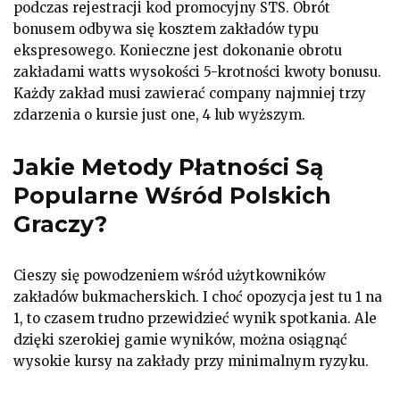
podczas rejestracji kod promocyjny STS. Obrót
bonusem odbywa się kosztem zakładów typu
ekspresowego. Konieczne jest dokonanie obrotu
zakładami watts wysokości 5-krotności kwoty bonusu.
Każdy zakład musi zawierać company najmniej trzy
zdarzenia o kursie just one, 4 lub wyższym.
Jakie Metody Płatności Są
Popularne Wśród Polskich
Graczy?
Cieszy się powodzeniem wśród użytkowników
zakładów bukmacherskich. I choć opozycja jest tu 1 na
1, to czasem trudno przewidzieć wynik spotkania. Ale
dzięki szerokiej gamie wyników, można osiągnąć
wysokie kursy na zakłady przy minimalnym ryzyku.