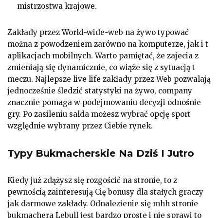
mistrzostwa krajowe.
Zakłady przez World-wide-web na żywo typować
można z powodzeniem zarówno na komputerze, jak i t
aplikacjach mobilnych. Warto pamiętać, że zajecia z
zmieniają się dynamicznie, co wiąże się z sytuacją t
meczu. Najlepsze live life zakłady przez Web pozwalają
jednocześnie śledzić statystyki na żywo, company
znacznie pomaga w podejmowaniu decyzji odnośnie
gry. Po zasileniu salda możesz wybrać opcję sport
względnie wybrany przez Ciebie rynek.
Typy Bukmacherskie Na Dziś I Jutro
Kiedy już zdążysz się rozgościć na stronie, to z
pewnością zainteresują Cię bonusy dla stałych graczy
jak darmowe zakłady. Odnalezienie się mhh stronie
bukmachera Lebull jest bardzo proste i nie sprawi to