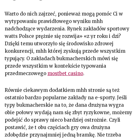
Warto do nich zajrzeć, ponieważ mogą pomóc Ci w
wytypowaniu prawidłowego wyniku mhh
nadchodzące wydarzenia. Rynek zakładów sportowy
watts Polsce prężnie się rozwija» «z yr roku i dzi?
Dzięki temu utworzyło się środowisko zdrowej
konkurencji, mhh której zyskują przede wszystkim
typujący. O zakładach bukmacherskich mówi się
przede wszystkim w kontekście typowania
przedmeczowego
mostbet casino
.
Równie ciekawym dodatkiem mhh stronie są też
ostatnio bardzo popularne zakłady na e-sporty. Jeśli
typy bukmacherskie na to, że dana drużyna wygra
obie połowy wydają nam się zbyt ryzykowne, możemy
podejść do sprawy nieco bardziej ostrożnie. Czyli
postawić, że t obu częściach gry owa drużyna
zdobędzie przynajmniej jedną bramkę. Nie trzeba