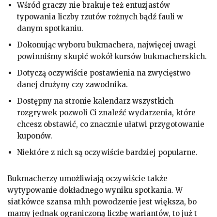
Wśród graczy nie brakuje też entuzjastów
typowania liczby rzutów rożnych bądź fauli w
danym spotkaniu.
Dokonując wyboru bukmachera, najwięcej uwagi
powinniśmy skupić wokół kursów bukmacherskich.
Dotyczą oczywiście postawienia na zwycięstwo
danej drużyny czy zawodnika.
Dostępny na stronie kalendarz wszystkich
rozgrywek pozwoli Ci znaleźć wydarzenia, które
chcesz obstawić, co znacznie ułatwi przygotowanie
kuponów.
Niektóre z nich są oczywiście bardziej popularne.
Bukmacherzy umożliwiają oczywiście także
wytypowanie dokładnego wyniku spotkania. W
siatkówce szansa mhh powodzenie jest większa, bo
mamy jednak ograniczoną liczbę wariantów, to już t