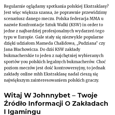
Regularnie oglądamy spotkania polskiej Ekstraklasy?
Jest więc większa szansa, że poprawnie przewidzimy
scenariusz danego meczu. Polska federacja MMA u
nazwie Konfrontacje Sztuk Walki (KSW) in order to
jedne z najbardziej profesjonalnych wydarzeń tego
typu w Europie. Gale stały się niezwykle popularne
dzięki udziałom Mameda Chalidowa, „Pudziana” czy
Jana Błachowicza. Do dziś KSW zakłady
bukmacherskie to jeden z najchętniej wybieranych
sportów you polskich legalnych bukmacherów. Choć
poziom meczów jest dość kontrowersyjny, to jednak
zakłady online mhh Ekstraklasę nadal cieszą się
największym zainteresowaniem polskich graczy.
Witaj W Johnnybet – Twoje
Źródło Informacji O Zakładach
I Igamingu