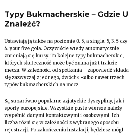
Typy Bukmacherskie – Gdzie U
Znaleźć?
Ustawiają ją także na poziomie 0. 5, a single. 5, 3. 5 czy
4. your five gola. Oczywiście wtedy automatycznie
zmieniają się kursy. To kolejne typy bukmacherskie,
których skuteczność może być znana już t trakcie
meczu. W zależności od spotkania – zapowiedź składa
się zazwyczaj z jednego, dwóch» «albo nawet trzech
typów bukmacherskich na mecz.
Są su zarówno popularne azjatyckie dyscypliny, jak i
sporty europejskie. Wszystkie puste wiersze należy
wypełnić danymi kontaktowymi i osobowymi. Ich
liczba różni się w zależności z wybranego sposobu
rejestracji. Po zakończeniu instalacji, będziesz mógł