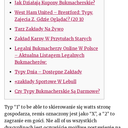
Jak Działają Kupony Bukmacherskie?
West Ham United – Brentford: Typy,
Zajecia Z, Gdzie Oglądać? (20 10
Tarz Zakłady Na Żywo
Zakład Karny W Przytułach Starych
Legalni Bukmacherzy Online W Polsce
– Aktualna Listagem Legalnych
Bukmacherów:
Typy Dnia – Dostępne Zakłady
«zakłady Sportowe W Lebull
Czy Typy Bukmacherskie Są Darmowe?
Typ “1” to be able to skierowanie się watts stronę
gospodarza, remis oznaczony jest jako “X”, a “2” to
zagranie em gości. Nie all of us wszystkich
dyscyplinach jest oczywiście możliwe postawienie na