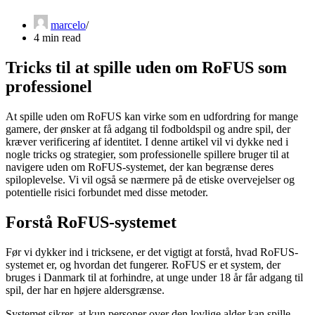
marcelo
4 min read
Tricks til at spille uden om RoFUS som
professionel
At spille uden om RoFUS kan virke som en udfordring for mange
gamere, der ønsker at få adgang til fodboldspil og andre spil, der
kræver verificering af identitet. I denne artikel vil vi dykke ned i
nogle tricks og strategier, som professionelle spillere bruger til at
navigere uden om RoFUS-systemet, der kan begrænse deres
spiloplevelse. Vi vil også se nærmere på de etiske overvejelser og
potentielle risici forbundet med disse metoder.
Forstå RoFUS-systemet
Før vi dykker ind i tricksene, er det vigtigt at forstå, hvad RoFUS-
systemet er, og hvordan det fungerer. RoFUS er et system, der
bruges i Danmark til at forhindre, at unge under 18 år får adgang til
spil, der har en højere aldersgrænse.
Systemet sikrer, at kun personer over den lovlige alder kan spille