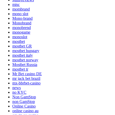
misc
mombrand
mono slot
Mono-brand
Monobrand
monobrend
monogame
monoslot
mostbet
mostbet GR
mostbet hungary
mostbet italy
mostbet norway
Mostbet Russia
mostbet tr
Mr Bet casino DE
mr jack bet brazil
mx-bbrbet-casino
news
no KYC
Non GamStop
non GamStop
Online Casino
online casino au