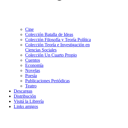
Cine
Colección Batalla de Ideas
Colección Filosofía y Teoría Política
Colección Teoría e Investigación en
Ciencias Sociales
Colección Un Cuarto Propio
Cuentos
Economía
Novelas
Poesía
Publicaciones Periódicas
Teatro
Descargas
Distribución
Visitá la Librería
Links amigos