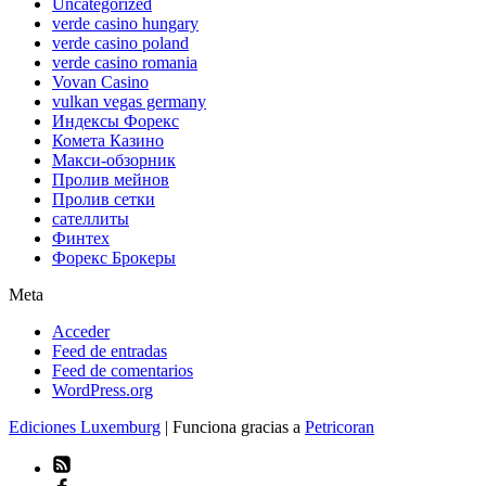
Uncategorized
verde casino hungary
verde casino poland
verde casino romania
Vovan Casino
vulkan vegas germany
Индексы Форекс
Комета Казино
Макси-обзорник
Пролив мейнов
Пролив сетки
сателлиты
Финтех
Форекс Брокеры
Meta
Acceder
Feed de entradas
Feed de comentarios
WordPress.org
Ediciones Luxemburg
| Funciona gracias a
Petricoran