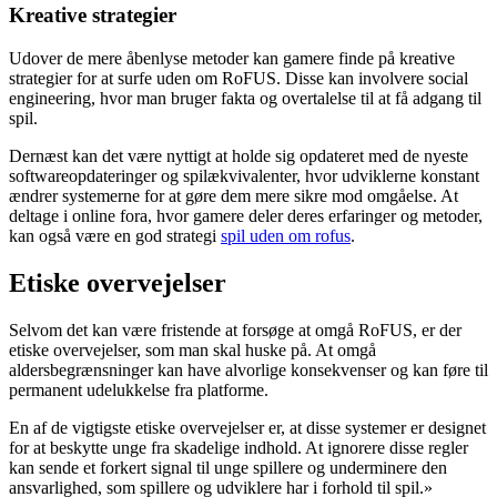
Kreative strategier
Udover de mere åbenlyse metoder kan gamere finde på kreative
strategier for at surfe uden om RoFUS. Disse kan involvere social
engineering, hvor man bruger fakta og overtalelse til at få adgang til
spil.
Dernæst kan det være nyttigt at holde sig opdateret med de nyeste
softwareopdateringer og spilækvivalenter, hvor udviklerne konstant
ændrer systemerne for at gøre dem mere sikre mod omgåelse. At
deltage i online fora, hvor gamere deler deres erfaringer og metoder,
kan også være en god strategi
spil uden om rofus
.
Etiske overvejelser
Selvom det kan være fristende at forsøge at omgå RoFUS, er der
etiske overvejelser, som man skal huske på. At omgå
aldersbegrænsninger kan have alvorlige konsekvenser og kan føre til
permanent udelukkelse fra platforme.
En af de vigtigste etiske overvejelser er, at disse systemer er designet
for at beskytte unge fra skadelige indhold. At ignorere disse regler
kan sende et forkert signal til unge spillere og underminere den
ansvarlighed, som spillere og udviklere har i forhold til spil.»