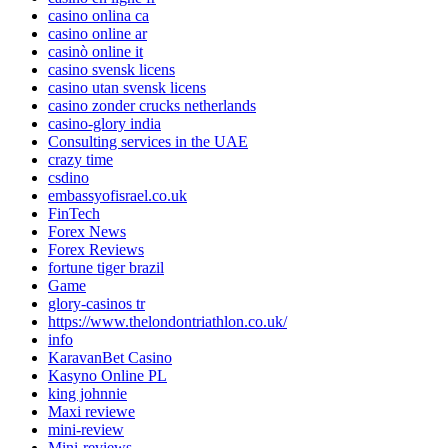
casino onlina ca
casino online ar
casinò online it
casino svensk licens
casino utan svensk licens
casino zonder crucks netherlands
casino-glory india
Consulting services in the UAE
crazy time
csdino
embassyofisrael.co.uk
FinTech
Forex News
Forex Reviews
fortune tiger brazil
Game
glory-casinos tr
https://www.thelondontriathlon.co.uk/
info
KaravanBet Casino
Kasyno Online PL
king johnnie
Maxi reviewe
mini-review
Mini-reviews