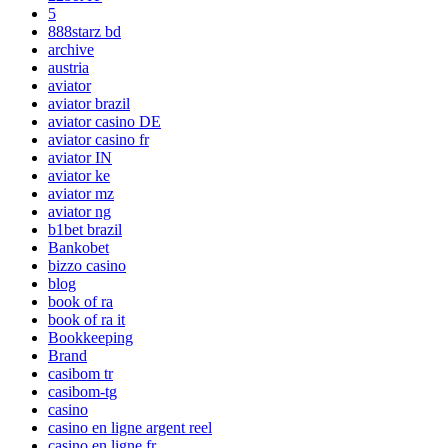
5
888starz bd
archive
austria
aviator
aviator brazil
aviator casino DE
aviator casino fr
aviator IN
aviator ke
aviator mz
aviator ng
b1bet brazil
Bankobet
bizzo casino
blog
book of ra
book of ra it
Bookkeeping
Brand
casibom tr
casibom-tg
casino
casino en ligne argent reel
casino en ligne fr