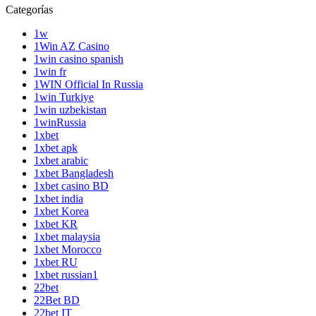
Categorías
1w
1Win AZ Casino
1win casino spanish
1win fr
1WIN Official In Russia
1win Turkiye
1win uzbekistan
1winRussia
1xbet
1xbet apk
1xbet arabic
1xbet Bangladesh
1xbet casino BD
1xbet india
1xbet Korea
1xbet KR
1xbet malaysia
1xbet Morocco
1xbet RU
1xbet russian1
22bet
22Bet BD
22bet IT