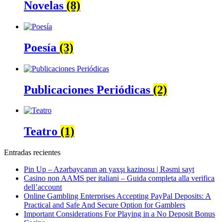
Novelas
(8)
Poesía
(3)
Publicaciones Periódicas
(2)
Teatro
(1)
Entradas recientes
Pin Up – Azərbaycanın ən yaxşı kazinosu | Rəsmi sayt
Casino non AAMS per italiani – Guida completa alla verifica
dell’account
Online Gambling Enterprises Accepting PayPal Deposits: A
Practical and Safe And Secure Option for Gamblers
Important Considerations For Playing in a No Deposit Bonus