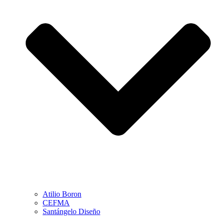
Atilio Boron
CEFMA
Santángelo Diseño