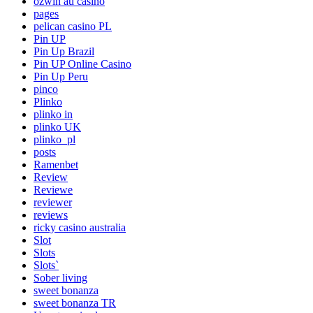
ozwin au casino
pages
pelican casino PL
Pin UP
Pin Up Brazil
Pin UP Online Casino
Pin Up Peru
pinco
Plinko
plinko in
plinko UK
plinko_pl
posts
Ramenbet
Review
Reviewe
reviewer
reviews
ricky casino australia
Slot
Slots
Slots`
Sober living
sweet bonanza
sweet bonanza TR