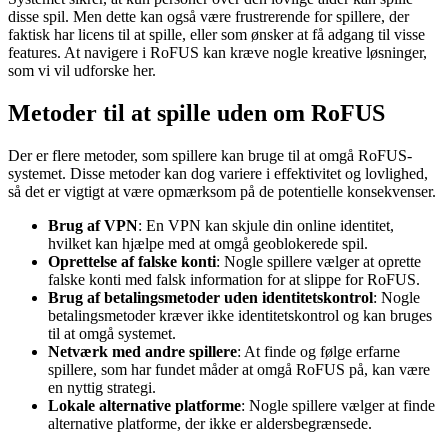
disse spil. Men dette kan også være frustrerende for spillere, der
faktisk har licens til at spille, eller som ønsker at få adgang til visse
features. At navigere i RoFUS kan kræve nogle kreative løsninger,
som vi vil udforske her.
Metoder til at spille uden om RoFUS
Der er flere metoder, som spillere kan bruge til at omgå RoFUS-
systemet. Disse metoder kan dog variere i effektivitet og lovlighed,
så det er vigtigt at være opmærksom på de potentielle konsekvenser.
Brug af VPN
: En VPN kan skjule din online identitet,
hvilket kan hjælpe med at omgå geoblokerede spil.
Oprettelse af falske konti
: Nogle spillere vælger at oprette
falske konti med falsk information for at slippe for RoFUS.
Brug af betalingsmetoder uden identitetskontrol
: Nogle
betalingsmetoder kræver ikke identitetskontrol og kan bruges
til at omgå systemet.
Netværk med andre spillere
: At finde og følge erfarne
spillere, som har fundet måder at omgå RoFUS på, kan være
en nyttig strategi.
Lokale alternative platforme
: Nogle spillere vælger at finde
alternative platforme, der ikke er aldersbegrænsede.