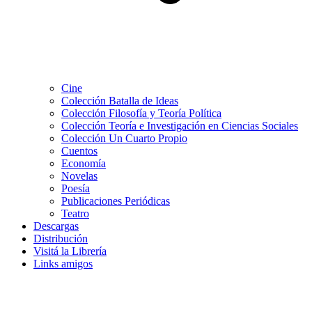
Cine
Colección Batalla de Ideas
Colección Filosofía y Teoría Política
Colección Teoría e Investigación en Ciencias Sociales
Colección Un Cuarto Propio
Cuentos
Economía
Novelas
Poesía
Publicaciones Periódicas
Teatro
Descargas
Distribución
Visitá la Librería
Links amigos