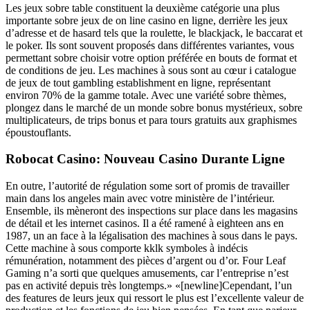
Les jeux sobre table constituent la deuxième catégorie una plus
importante sobre jeux de on line casino en ligne, derrière les jeux
d’adresse et de hasard tels que la roulette, le blackjack, le baccarat et
le poker. Ils sont souvent proposés dans différentes variantes, vous
permettant sobre choisir votre option préférée en bouts de format et
de conditions de jeu. Les machines à sous sont au cœur i catalogue
de jeux de tout gambling establishment en ligne, représentant
environ 70% de la gamme totale. Avec une variété sobre thèmes,
plongez dans le marché de un monde sobre bonus mystérieux, sobre
multiplicateurs, de trips bonus et para tours gratuits aux graphismes
époustouflants.
Robocat Casino: Nouveau Casino Durante Ligne
En outre, l’autorité de régulation some sort of promis de travailler
main dans los angeles main avec votre ministère de l’intérieur.
Ensemble, ils mèneront des inspections sur place dans les magasins
de détail et les internet casinos. Il a été ramené à eighteen ans en
1987, un an face à la légalisation des machines à sous dans le pays.
Cette machine à sous comporte kklk symboles à indécis
rémunération, notamment des pièces d’argent ou d’or. Four Leaf
Gaming n’a sorti que quelques amusements, car l’entreprise n’est
pas en activité depuis très longtemps.» «[newline]Cependant, l’un
des features de leurs jeux qui ressort le plus est l’excellente valeur de