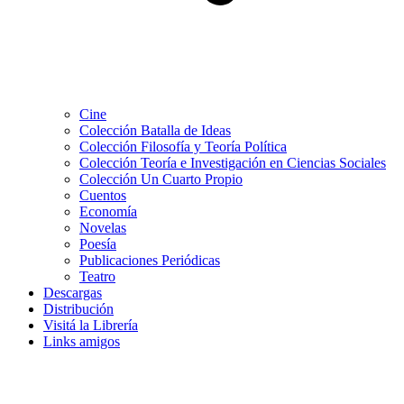
Cine
Colección Batalla de Ideas
Colección Filosofía y Teoría Política
Colección Teoría e Investigación en Ciencias Sociales
Colección Un Cuarto Propio
Cuentos
Economía
Novelas
Poesía
Publicaciones Periódicas
Teatro
Descargas
Distribución
Visitá la Librería
Links amigos