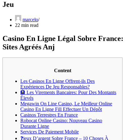
Jeu
marcelo
22 min read
Casino En Ligne Légal Sobre France:
Sites Agréés Anj
Content
Les Casinos En Ligne Offrent-ils Des
Expériences De Jeu Responsables?
🏦 Les Virements Bancaires: Pour Des Montants
Élevés
Megawin On Line Casino, Le Meilleur Online
Casino En Ligne Fill Effectuer Un Dépôt
Casinos Terrestres En France
Robocat Online Casino: Nouveau Casino
Durante Ligne
Services De Paiement Mobile
❓jeux D’argent Sobre France – 10 Choses À