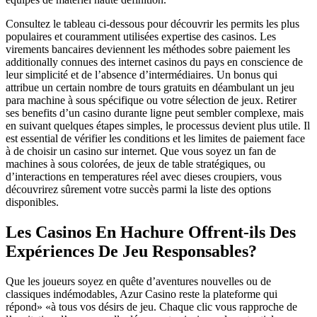
Consultez le tableau ci-dessous pour découvrir les permits les plus
populaires et couramment utilisées expertise des casinos. Les
virements bancaires deviennent les méthodes sobre paiement les
additionally connues des internet casinos du pays en conscience de
leur simplicité et de l’absence d’intermédiaires. Un bonus qui
attribue un certain nombre de tours gratuits en déambulant un jeu
para machine à sous spécifique ou votre sélection de jeux. Retirer
ses benefits d’un casino durante ligne peut sembler complexe, mais
en suivant quelques étapes simples, le processus devient plus utile. Il
est essential de vérifier les conditions et les limites de paiement face
à de choisir un casino sur internet. Que vous soyez un fan de
machines à sous colorées, de jeux de table stratégiques, ou
d’interactions en temperatures réel avec dieses croupiers, vous
découvrirez sûrement votre succès parmi la liste des options
disponibles.
Les Casinos En Hachure Offrent-ils Des
Expériences De Jeu Responsables?
Que les joueurs soyez en quête d’aventures nouvelles ou de
classiques indémodables, Azur Casino reste la plateforme qui
répond» «à tous vos désirs de jeu. Chaque clic vous rapproche de