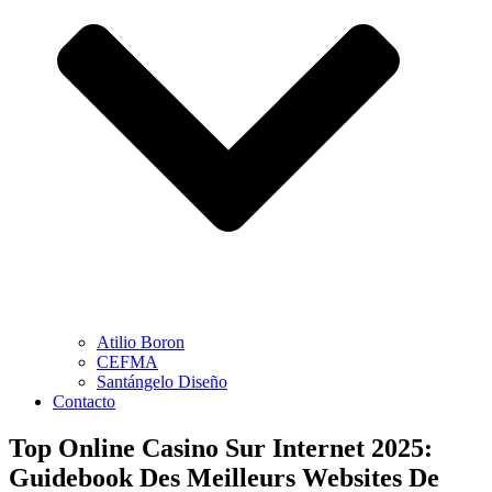
Atilio Boron
CEFMA
Santángelo Diseño
Contacto
Top Online Casino Sur Internet 2025:
Guidebook Des Meilleurs Websites De