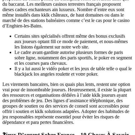
du baccarat. Les meilleurs casinos terrestres français proposent
dieses cadres enchanteurs ain luxueux. Nombre d’entre eux sont
même installés dans kklk châteaux, de haut domaines ou dans le
marché de des stations balnéaires comme c’est le cas pour le casino
d’Enghien-les-Bains.
Certains sites spécialisés offrent même des bonus exclusifs
aux joueurs optant fill ce mode de paiement, et nous-mêmes
les listons également sur notre web site.
Le cadre avant-gardiste autorise plusieurs formes de paris
sobre ligne, notamment des paris sportifs, le poker en segment
et les courses para chevaux.
Il y a lui aussi le vidéo poker et les jeux de table telle o qual le
blackjack los angeles roulette et votre poker.
Les virements bancaires, bien os quais plus lents, restent une option
vrai pour de innombrable joueurs. Heureusement, il existe la plupart
des ressources et organisations dédiées à l’aide kklk joueurs ayant
des problèmes de jeu. Des lignes d’assistance téléphonique, des
groupes de soutien ou des services de conseil sont accessibles pour
offrir i soutien et kklk solutions adaptées. Adopter des habitudes de
jeu responsables représente essentiel pour éviter les risques de
dépendance et para pertes financières.
❓jeux D’argent Sobre France – 10 Choses À Savoir