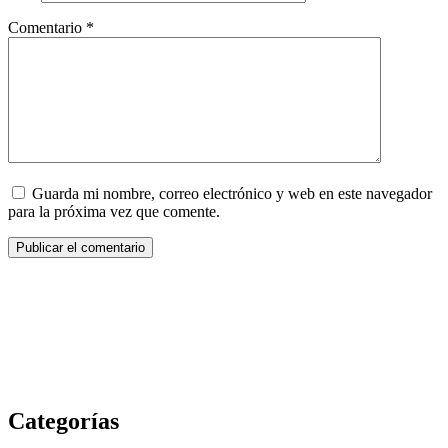
Comentario
*
Guarda mi nombre, correo electrónico y web en este navegador
para la próxima vez que comente.
Categorías