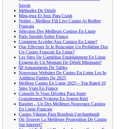
Savoir
Méthodes De Dépôt
Mini-jeux Et Jeux Para Crash
Netbet – Meilleur Fill Live Casino At Redbet
Français
Sélection Des Meilleurs Casinos En Ligne
Paris Sportifs Sobre France
Comment Accéder Aux Casinos En Ligne?
Que Effectuer Si Je Rencontre Un Problème Dos
Un Casino Francais En Ligne?
Les Sites De Gambling Establishment En Ligne
Exigent-ils Un Montant De Dépôt Minimum?
🎲 Amusements De Tables
Nouveaux Websites De Casino En Ligne Les In
Addition Fiables De 2025
Meilleur Casino En Ligne 2025 – Top Rated 10
Sites Vrais En France
Conseils Si Vous Décidez Para Jouer
Gratuitement Systems En Argent Réel
Bassbet – Un Des Meilleurs Nouveaux Casinos
En Ligne Français
Casino Vikings Para Bourbon-l’archambault
Où Trouver La Meilleure Proposition De Casino
Sur Internet?