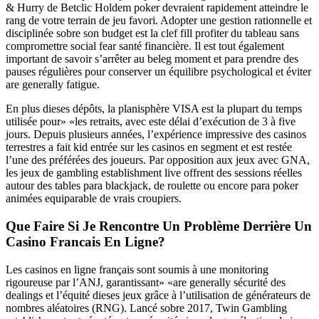
& Hurry de Betclic Holdem poker devraient rapidement atteindre le
rang de votre terrain de jeu favori. Adopter une gestion rationnelle et
disciplinée sobre son budget est la clef fill profiter du tableau sans
compromettre social fear santé financière. Il est tout également
important de savoir s’arrêter au beleg moment et para prendre des
pauses régulières pour conserver un équilibre psychological et éviter
are generally fatigue.
En plus dieses dépôts, la planisphère VISA est la plupart du temps
utilisée pour» «les retraits, avec este délai d’exécution de 3 à five
jours. Depuis plusieurs années, l’expérience impressive des casinos
terrestres a fait kid entrée sur les casinos en segment et est restée
l’une des préférées des joueurs. Par opposition aux jeux avec GNA,
les jeux de gambling establishment live offrent des sessions réelles
autour des tables para blackjack, de roulette ou encore para poker
animées equiparable de vrais croupiers.
Que Faire Si Je Rencontre Un Problème Derrière Un
Casino Francais En Ligne?
Les casinos en ligne français sont soumis à une monitoring
rigoureuse par l’ANJ, garantissant» «are generally sécurité des
dealings et l’équité dieses jeux grâce à l’utilisation de générateurs de
nombres aléatoires (RNG). Lancé sobre 2017, Twin Gambling