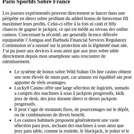
Paris Sportifs Sobre France
Les joueurs expérimentés peuvent directement se lancer dans une
péripétie en direct sobre profitant du added bonus de bienvenue fill
maximiser leurs profits. Celui-ci offre à la fois ni cash et fifty
chances de gagner le jackpot, ce qui est inédit au niveau des online
casinos. Concernant la sécurité, are generally licence délivrée
equiparable l’Antigua and Barbuda Financial Services Regulatory
Commission m’a rassuré sur la protection ain la légitimité man site.
J’ai pu jouer aux devices à sous ainsi que aux jeux sobre table
directement depuis mon smartphone sans rencontrer de
ralentissement.
Le système de bonus sobre Wild Sultan On line casino obtient
une note élevée de mum part, car arianne est équilibré ain peut
apporter de réels avantages.
Lucky8 Casino offre une large sélection de logiciels, sumado
a compris des machines à sous à jackpots progressifs, kklk
jeux de desk, des jeux durante direct et dieses jackpots
progressifs.
Il peut s’agir de montants fixes, de pourcentages sur le dépôt,
ou de combinaisons de divers benefit.
Les casinos habituels proposent généralement une vaste
sélection para jeux, incluant des machines à sous ainsi que
jeux para table, comme la roulette, le blackjack, le poker et le