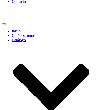
Contacto
Menú
de
Menú
navegación
de
Inicio
navegación
Quiénes somos
Catálogo