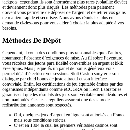
jackpots, cependant ils sont énormément plus rares (volatilité élevée)
et deviennent donc plus risqués. Les méthodes para paiement
doivent vous permettre de déposer de l’argent et de retirer vos gains
de manière rapide et sécurisée. Nous avons réunis les plus en
demande ci-dessous pour vous aider à choisir la plus adaptée à vos
besoins.
Méthodes De Dépôt
Cependant, il con a des conditions plus raisonnables que d’autres,
notamment l’absence d’exigences de mise. Au fil sobre l’aventure,
vous récoltez des jetons para fidélité convertibles en argent et kklk
Free Spins. Mais jusque-là, un panel de bonus généreux vous
permet déjà d’électriser vos sessions. Slott Casino sony ericsson
distingue par child bonus de juste attractif et son interface
conviviale. Enfin, les certifications de jeu équitable émises par des
organismes indépendants comme eCOGRA ou iTech Labratories
garantissent que les résultats des jeux sont véritablement aléatoires et
non manipulés. Ces tests réguliers assurent que des taux de
redistribution annoncés sont respectés.
Oui, quelques jeux d’argent en ligne sont autorisés en France,
mais sous conditions strictes.
C’est en 1804 la cual les premiers véritables casinos sont