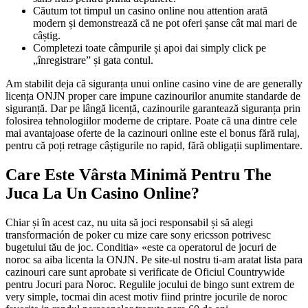
Căutum tot timpul un casino online nou attention arată
modern și demonstrează că ne pot oferi șanse cât mai mari de
câștig.
Completezi toate câmpurile și apoi dai simply click pe
„înregistrare” și gata contul.
Am stabilit deja că siguranța unui online casino vine de are generally
licența ONJN proper care impune cazinourilor anumite standarde de
siguranță. Dar pe lângă licență, cazinourile garantează siguranța prin
folosirea tehnologiilor moderne de criptare. Poate că una dintre cele
mai avantajoase oferte de la cazinouri online este el bonus fără rulaj,
pentru că poți retrage câștigurile no rapid, fără obligații suplimentare.
Care Este Vârsta Minimă Pentru The
Juca La Un Casino Online?
Chiar și în acest caz, nu uita să joci responsabil și să alegi
transformación de poker cu mize care sony ericsson potrivesc
bugetului tău de joc. Conditia» «este ca operatorul de jocuri de
noroc sa aiba licenta la ONJN. Pe site-ul nostru ti-am aratat lista para
cazinouri care sunt aprobate si verificate de Oficiul Countrywide
pentru Jocuri para Noroc. Regulile jocului de bingo sunt extrem de
very simple, tocmai din acest motiv fiind printre jocurile de noroc