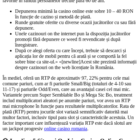
favorite in randul persoanelor trecute para 60 de ani.
Depunerea minimă la casino online este sobre 10 – 40 RON
în funcție de cazino și metodă de plată.
Runde gratuite oferite cu diverse ocazii jucătorilor cu sau fără
depunere.
Unele cazinouri on the internet pun la dispoziția jucătorilor
promoții fără depunere ce weed fi revendicate și după
înregistrare.
După ce alegi oferta cu care începi, trebuie să descarci și
aplicația lor de mobil pentru că arată și se comportă la fel
sobre bine ca site-ul.» «[newline]Acest site prezintă informații
despre cazinouri on the web licențiate în România.
În mediel, oferă un RTP de aproximativ 97, 22% pentru cele mai
comune pariuri, cum ar fi pariurile Small/Big (totaluri de 4-10 sau
11-17) și pariurile Odd/Even, care au avantajul casei cel mai mic.
Variantele precum Super Semblable Bo și Mega Sic Bo, treatment
includ multiplicatori aleatori pe anumite pariuri, vor avea un RTP
mai microphone în funcție para rezultatele multiplicatorilor. Rata de
plată (RTP) pentru jocurile slot variază semnificativ datorită mai
multor factori, inclusiv tipul para slot și caracteristicile acestuia. Un
factor important care influențează variația RTP este dacă slotul are
un jackpot progresiv
online casino romania
.