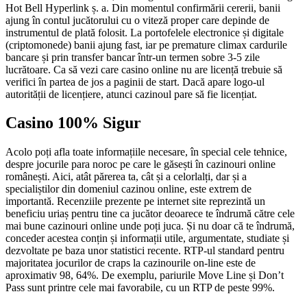
Hot Bell Hyperlink ș. a. Din momentul confirmării cererii, banii
ajung în contul jucătorului cu o viteză proper care depinde de
instrumentul de plată folosit. La portofelele electronice și digitale
(criptomonede) banii ajung fast, iar pe premature climax cardurile
bancare și prin transfer bancar într-un termen sobre 3-5 zile
lucrătoare. Ca să vezi care casino online nu are licență trebuie să
verifici în partea de jos a paginii de start. Dacă apare logo-ul
autorității de licențiere, atunci cazinoul pare să fie licențiat.
Casino 100% Sigur
Acolo poți afla toate informațiile necesare, în special cele tehnice,
despre jocurile para noroc pe care le găsești în cazinouri online
românești. Aici, atât părerea ta, cât și a celorlalți, dar și a
specialiștilor din domeniul cazinou online, este extrem de
importantă. Recenziile prezente pe internet site reprezintă un
beneficiu uriaș pentru tine ca jucător deoarece te îndrumă către cele
mai bune cazinouri online unde poți juca. Și nu doar că te îndrumă,
conceder acestea conțin și informații utile, argumentate, studiate și
dezvoltate pe baza unor statistici recente. RTP-ul standard pentru
majoritatea jocurilor de craps la cazinourile on-line este de
aproximativ 98, 64%. De exemplu, pariurile Move Line și Don’t
Pass sunt printre cele mai favorabile, cu un RTP de peste 99%.