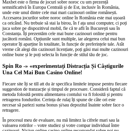
Maxbet este o firma de jocuri sobre noroc cu um prezență
semnificativă în Europa Centrală și de Est, inclusiv în România,
unde este unul dintre cele mai mari cazinouri online românești.
Accesarea jocurilor sobre noroc online în România este mai ușoară
ca oricând. Nu trebuie să stai la birou, în f ața unui computer, ci poți
juca sobre pe dispozitivul mobil, fie că te afli în București sau în
Constanța. Îți prezentăm cele mai bune cazinouri online pentru
jucătorii români. Opțiunile sunt multiple, iar alegerea celui mai bun
operator îți aparține în totalitate, în funcție de preferințele tale. Atât
vreme cât alegi din cazinouri licențiate, poți găsi mai multe cazinouri
online bune și le poți selecta în funcție de stilul tău de joc.
Spin Ro -» «experimentați Distracția Și Câștigurile
Una Cel Mai Bun Casino Online!
Fiecare site îți se till att du är specifica limitele impuse pentru fiecare
suggestion de tranzacție și timpul de procesare. Consideră faptul că
metoda folosită pentru alimentarea contului va fi folosită și pentru
retragerea fondurilor. Cerința de rulaj îți spune de câte ori este
necesar să pariezi suma bonus și/sau depozitul înainte sobre face o
retragere.
În procesul meu de evaluare, nu mă limitez la cifrele mari sau la
valoarea rotirilor – votre studiez și votre compar individual între
cazinouri. Niciun online casino online recomandat sobre noi nu