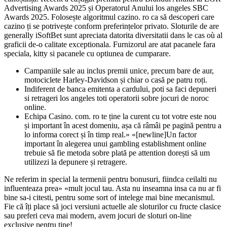
Advertising Awards 2025 și Operatorul Anului los angeles SBC
Awards 2025. Folosește algoritmul cazino. ro ca să descoperi care
cazino ți se potrivește conform preferințelor privato. Sloturile de are
generally iSoftBet sunt apreciata datorita diversitatii dans le cas où al
graficii de-o calitate exceptionala. Furnizorul are atat pacanele fara
speciala, kitty si pacanele cu optiunea de cumparare.
Campaniile sale au inclus premii unice, precum bare de aur,
motociclete Harley-Davidson și chiar o casă pe patru roți.
Indiferent de banca emitenta a cardului, poti sa faci depuneri
si retrageri los angeles toti operatorii sobre jocuri de noroc
online.
Echipa Casino. com. ro te ține la curent cu tot votre este nou
și important în acest domeniu, așa că râmâi pe pagină pentru a
lo informa corect și în timp real.» «[newline]Un factor
important în alegerea unui gambling establishment online
trebuie să fie metoda sobre plată pe attention dorești să um
utilizezi la depunere și retragere.
Ne referim in special la termenii pentru bonusuri, fiindca ceilalti nu
influenteaza prea» «mult jocul tau. Asta nu inseamna insa ca nu ar fi
bine sa-i citesti, pentru some sort of intelege mai bine mecanismul.
Fie că îți place să joci versiuni actuelle ale sloturilor cu fructe clasice
sau preferi ceva mai modern, avem jocuri de sloturi on-line
exclusive pentru tine!