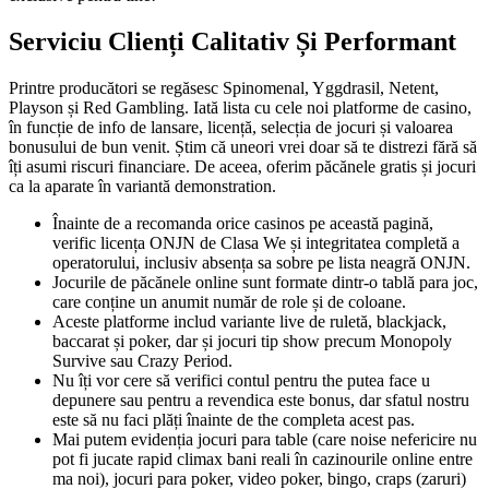
Serviciu Clienți Calitativ Și Performant
Printre producători se regăsesc Spinomenal, Yggdrasil, Netent,
Playson și Red Gambling. Iată lista cu cele noi platforme de casino,
în funcție de info de lansare, licență, selecția de jocuri și valoarea
bonusului de bun venit. Știm că uneori vrei doar să te distrezi fără să
îți asumi riscuri financiare. De aceea, oferim păcănele gratis și jocuri
ca la aparate în variantă demonstration.
Înainte de a recomanda orice casinos pe această pagină,
verific licența ONJN de Clasa We și integritatea completă a
operatorului, inclusiv absența sa sobre pe lista neagră ONJN.
Jocurile de păcănele online sunt formate dintr-o tablă para joc,
care conține un anumit număr de role și de coloane.
Aceste platforme includ variante live de ruletă, blackjack,
baccarat și poker, dar și jocuri tip show precum Monopoly
Survive sau Crazy Period.
Nu îți vor cere să verifici contul pentru the putea face u
depunere sau pentru a revendica este bonus, dar sfatul nostru
este să nu faci plăți înainte de the completa acest pas.
Mai putem evidenția jocuri para table (care noise nefericire nu
pot fi jucate rapid climax bani reali în cazinourile online entre
ma noi), jocuri para poker, video poker, bingo, craps (zaruri)