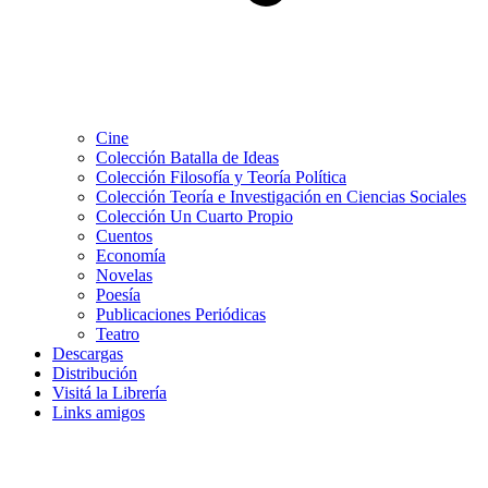
Cine
Colección Batalla de Ideas
Colección Filosofía y Teoría Política
Colección Teoría e Investigación en Ciencias Sociales
Colección Un Cuarto Propio
Cuentos
Economía
Novelas
Poesía
Publicaciones Periódicas
Teatro
Descargas
Distribución
Visitá la Librería
Links amigos