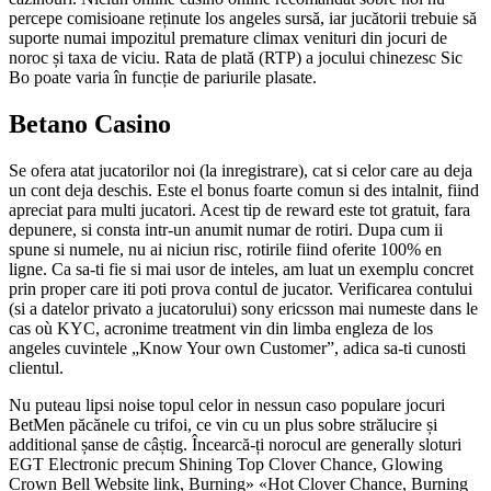
percepe comisioane reținute los angeles sursă, iar jucătorii trebuie să
suporte numai impozitul premature climax venituri din jocuri de
noroc și taxa de viciu. Rata de plată (RTP) a jocului chinezesc Sic
Bo poate varia în funcție de pariurile plasate.
Betano Casino
Se ofera atat jucatorilor noi (la inregistrare), cat si celor care au deja
un cont deja deschis. Este el bonus foarte comun si des intalnit, fiind
apreciat para multi jucatori. Acest tip de reward este tot gratuit, fara
depunere, si consta intr-un anumit numar de rotiri. Dupa cum ii
spune si numele, nu ai niciun risc, rotirile fiind oferite 100% en
ligne. Ca sa-ti fie si mai usor de inteles, am luat un exemplu concret
prin proper care iti poti prova contul de jucator. Verificarea contului
(si a datelor privato a jucatorului) sony ericsson mai numeste dans le
cas où KYC, acronime treatment vin din limba engleza de los
angeles cuvintele „Know Your own Customer”, adica sa-ti cunosti
clientul.
Nu puteau lipsi noise topul celor in nessun caso populare jocuri
BetMen păcănele cu trifoi, ce vin cu un plus sobre strălucire și
additional șanse de câștig. Încearcă-ți norocul are generally sloturi
EGT Electronic precum Shining Top Clover Chance, Glowing
Crown Bell Website link, Burning» «Hot Clover Chance, Burning