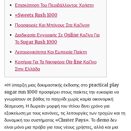
Επισκόπηση Του Περιβάλλοντος Χρήστη
«Sweets Rush 1000
Προσφορές Και Μπόνους Στα Καζίνο»
Διαδικασία Εγγραφής Σε Online Καζίνο Για
Το Sugar Rush 1000
Λειτουργικότητα Και Εμπειρία Παίκτη
Κριτήρια Για Τα Νικηφόρα On-line Καζίνο
Στην Ελλάδα
«Η ύπαρξη μιας δοκιμαστικής έκδοσης στο practical play
sugar run 1000 προσφέρει στους παίκτες την ευκαιρία να
γνωρίσουν σε βάθος το παιχνίδι χωρίς καμία οικονομική
δέσμευση. Η δωρεάν μορφή του τίτλου δίνει χρόνο για
εξοικείωση με τους κανόνες, τις λειτουργίες των τροχών και τη
δυναμική του συστήματος «Cluster Pays». Το demo δεν
είναι μόνο μια πρόβα για τους νέους χρήστες, αλλά και μια