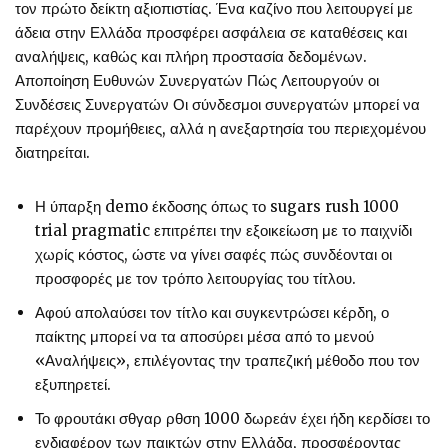
τον πρώτο δείκτη αξιοπιστίας. Ένα καζίνο που λειτουργεί με
άδεια στην Ελλάδα προσφέρει ασφάλεια σε καταθέσεις και
αναλήψεις, καθώς και πλήρη προστασία δεδομένων.
Αποποίηση Ευθυνών Συνεργατών Πώς Λειτουργούν οι
Συνδέσεις Συνεργατών Οι σύνδεσμοι συνεργατών μπορεί να
παρέχουν προμήθειες, αλλά η ανεξαρτησία του περιεχομένου
διατηρείται.
Η ύπαρξη demo έκδοσης όπως το sugars rush 1000
trial pragmatic επιτρέπει την εξοικείωση με το παιχνίδι
χωρίς κόστος, ώστε να γίνει σαφές πώς συνδέονται οι
προσφορές με τον τρόπο λειτουργίας του τίτλου.
Αφού απολαύσει τον τίτλο και συγκεντρώσει κέρδη, ο
παίκτης μπορεί να τα αποσύρει μέσα από το μενού
«Αναλήψεις», επιλέγοντας την τραπεζική μέθοδο που τον
εξυπηρετεί.
Το φρουτάκι σθγαρ ρθση 1000 δωρεάν έχει ήδη κερδίσει το
ενδιαφέρον των παικτών στην Ελλάδα, προσφέροντας