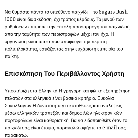
Να θυμάστε πάντα το υπεύθυνο παιχνίδι – το Sugars Rush
1000 είναι διασκέδαση, όχι τρόπος κέρδους. Το μενού των
ρυθμίσεων επιτρέπει την εύκολη προσαρμογή του παιχνιδιού,
από την ταχύτητα των περιστροφών μέχρι τον ήχο. Η
οργάνωση είναι τέτοια που αποφεύγει την περιττή
πολυπλοκότητα, εστιάζοντας στην ευχάριστη εμπειρία του
παίκτη.
Επισκόπηση Του Περιβάλλοντος Χρήστη
Υποστήριξη στα Ελληνικά Η γρήγορη και φιλική εξυπηρέτηση
πελατών στα ελληνικά είναι βασικό κριτήριο. Ευκολία
Συναλλαγών Η δυνατότητα για καταθέσεις και αναλήψεις
μέσω ελληνικών τραπεζών και δημοφιλών ηλεκτρονικών
πορτοφολιών είναι καθοριστική. Για να ειδοποιηθείτε όταν το
παιχνίδι σας είναι έτοιμο, παρακαλώ αφήστε το e mail σας
παρακάτω.