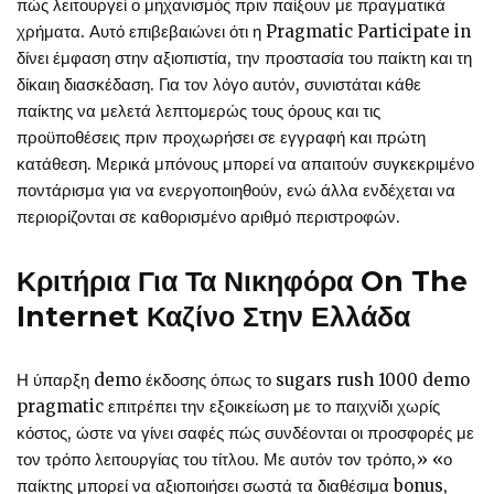
πώς λειτουργεί ο μηχανισμός πριν παίξουν με πραγματικά
χρήματα. Αυτό επιβεβαιώνει ότι η Pragmatic Participate in
δίνει έμφαση στην αξιοπιστία, την προστασία του παίκτη και τη
δίκαιη διασκέδαση. Για τον λόγο αυτόν, συνιστάται κάθε
παίκτης να μελετά λεπτομερώς τους όρους και τις
προϋποθέσεις πριν προχωρήσει σε εγγραφή και πρώτη
κατάθεση. Μερικά μπόνους μπορεί να απαιτούν συγκεκριμένο
ποντάρισμα για να ενεργοποιηθούν, ενώ άλλα ενδέχεται να
περιορίζονται σε καθορισμένο αριθμό περιστροφών.
Κριτήρια Για Τα Νικηφόρα On The
Internet Καζίνο Στην Ελλάδα
Η ύπαρξη demo έκδοσης όπως το sugars rush 1000 demo
pragmatic επιτρέπει την εξοικείωση με το παιχνίδι χωρίς
κόστος, ώστε να γίνει σαφές πώς συνδέονται οι προσφορές με
τον τρόπο λειτουργίας του τίτλου. Με αυτόν τον τρόπο,» «ο
παίκτης μπορεί να αξιοποιήσει σωστά τα διαθέσιμα bonus,