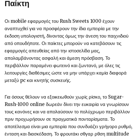
Παίκτη
Οι mobile εφαρμογές του Rush Sweets 1000 έχουν
αναπτυχθεί για να προσφέρουν την ίδια εμπειρία με την
έκδοση υπολογιστή, δίνοντας όμως την άνεση του παιχνιδιού
από οπουδήποτε. Οι παίκτες μπορούν να κατεβάσουν τις
εφαρμογές απευθείας από την ιστοσελίδα μας,
απολαμβάνοντας ασφαλή και άμεση πρόσβαση. Το
περιβάλλον παραμένει φωτεινό και ζωντανό, με όλες τις
λειτουργίες διαθέσιμες ώστε να μην υπάρχει καμία διαφορά
μεταξύ pc και κινητής συσκευής.
Για όσους θέλουν να εξοικειωθούν χωρίς ρίσκο, το Sugar-
Rush-1000 online δωρεάν δίνει την ευκαιρία να γνωρίσουν
τους κανόνες και να απολαύσουν το πολύχρωμο περιβάλλον
πριν προχωρήσουν σε πραγματικά πονταρίσματα. Το
αποτέλεσμα είναι μια εμπειρία που συνδυάζει γρήγορο ρυθμό,
ένταση και διασκέδαση. Το φρουτάκι σθγαρ ρθση multitude