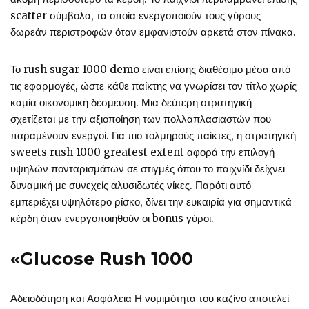
scatter σύμβολα, τα οποία ενεργοποιούν τους γύρους
δωρεάν περιστροφών όταν εμφανιστούν αρκετά στον πίνακα.
Το rush sugar 1000 demo είναι επίσης διαθέσιμο μέσα από
τις εφαρμογές, ώστε κάθε παίκτης να γνωρίσει τον τίτλο χωρίς
καμία οικονομική δέσμευση. Μια δεύτερη στρατηγική
σχετίζεται με την αξιοποίηση των πολλαπλασιαστών που
παραμένουν ενεργοί. Για πιο τολμηρούς παίκτες, η στρατηγική
sweets rush 1000 greatest extent αφορά την επιλογή
υψηλών πονταρισμάτων σε στιγμές όπου το παιχνίδι δείχνει
δυναμική με συνεχείς αλυσιδωτές νίκες. Παρότι αυτό
εμπεριέχει υψηλότερο ρίσκο, δίνει την ευκαιρία για σημαντικά
κέρδη όταν ενεργοποιηθούν οι bonus γύροι.
«Glucose Rush 1000
Αδειοδότηση και Ασφάλεια Η νομιμότητα του καζίνο αποτελεί