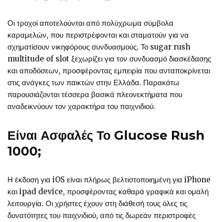
Οι τροχοί αποτελούνται από πολύχρωμα σύμβολα
καραμελών, που περιστρέφονται και σταματούν για να
σχηματίσουν νικηφόρους συνδυασμούς. Το sugar rush
multitude of slot ξεχωρίζει για τον συνδυασμό διασκέδασης
και αποδόσεων, προσφέροντας εμπειρία που ανταποκρίνεται
στις ανάγκες των παικτών στην Ελλάδα. Παρακάτω
παρουσιάζονται τέσσερα βασικά πλεονεκτήματα που
αναδεικνύουν τον χαρακτήρα του παιχνιδιού.
Είναι Ασφαλές Το Glucose Rush
1000;
Η έκδοση για iOS είναι πλήρως βελτιστοποιημένη για iPhone
και ipad device, προσφέροντας καθαρά γραφικά και ομαλή
λειτουργία. Οι χρήστες έχουν στη διάθεσή τους όλες τις
δυνατότητες του παιχνιδιού, από τις δωρεάν περιστροφές