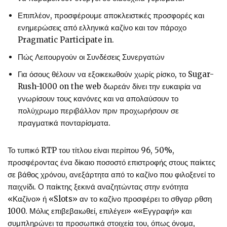
Επιπλέον, προσφέρουμε αποκλειστικές προσφορές και
ενημερώσεις από ελληνικά καζίνο και τον πάροχο
Pragmatic Participate in.
Πώς Λειτουργούν οι Συνδέσεις Συνεργατών
Για όσους θέλουν να εξοικειωθούν χωρίς ρίσκο, το Sugar-
Rush-1000 on the web δωρεάν δίνει την ευκαιρία να
γνωρίσουν τους κανόνες και να απολαύσουν το
πολύχρωμο περιβάλλον πριν προχωρήσουν σε
πραγματικά πονταρίσματα.
Το τυπικό RTP του τίτλου είναι περίπου 96, 50%,
προσφέροντας ένα δίκαιο ποσοστό επιστροφής στους παίκτες
σε βάθος χρόνου, ανεξάρτητα από το καζίνο που φιλοξενεί το
παιχνίδι. Ο παίκτης ξεκινά αναζητώντας στην ενότητα
«Καζίνο» ή «Slots» αν το καζίνο προσφέρει το σθγαρ ρθση
1000. Μόλις επιβεβαιωθεί, επιλέγει» ««Εγγραφή» και
συμπληρώνει τα προσωπικά στοιχεία του, όπως όνομα,