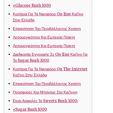
«Glucose Rush 1000
Κριτήρια Για Τα Νικηφόρα On-line Καζίνο
Στην Ελλάδα
Επισκόπηση Του Περιβάλλοντος Χρήστη
Λειτουργικότητα Και Εμπειρία Παίκτη
Λειτουργικότητα Και Εμπειρία Παίκτη
Διαδικασία Εγγραφής Σε On-line Καζίνο Για
Το Sugar Rush 1000
Κριτήρια Για Τα Νικηφόρα On The Internet
Καζίνο Στην Ελλάδα
Επισκόπηση Του Περιβάλλοντος Χρήστη
Προσφορές Και Μπόνους Στα Καζίνο»
Είναι Ασφαλές Το Sweets Rush 1000;
«Sugar Rush 1000