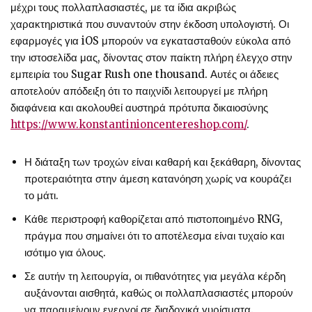
μέχρι τους πολλαπλασιαστές, με τα ίδια ακριβώς
χαρακτηριστικά που συναντούν στην έκδοση υπολογιστή. Οι
εφαρμογές για iOS μπορούν να εγκατασταθούν εύκολα από
την ιστοσελίδα μας, δίνοντας στον παίκτη πλήρη έλεγχο στην
εμπειρία του Sugar Rush one thousand. Αυτές οι άδειες
αποτελούν απόδειξη ότι το παιχνίδι λειτουργεί με πλήρη
διαφάνεια και ακολουθεί αυστηρά πρότυπα δικαιοσύνης
https://www.konstantinioncentereshop.com/
.
Η διάταξη των τροχών είναι καθαρή και ξεκάθαρη, δίνοντας
προτεραιότητα στην άμεση κατανόηση χωρίς να κουράζει
το μάτι.
Κάθε περιστροφή καθορίζεται από πιστοποιημένο RNG,
πράγμα που σημαίνει ότι το αποτέλεσμα είναι τυχαίο και
ισότιμο για όλους.
Σε αυτήν τη λειτουργία, οι πιθανότητες για μεγάλα κέρδη
αυξάνονται αισθητά, καθώς οι πολλαπλασιαστές μπορούν
να παραμείνουν ενεργοί σε διαδοχικά γυρίσματα.