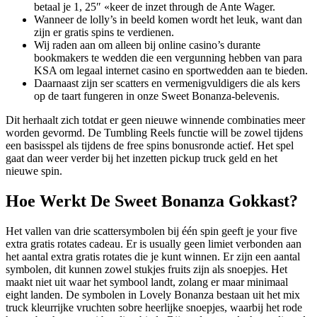
betaal je 1, 25″ «keer de inzet through de Ante Wager.
Wanneer de lolly’s in beeld komen wordt het leuk, want dan
zijn er gratis spins te verdienen.
Wij raden aan om alleen bij online casino’s durante
bookmakers te wedden die een vergunning hebben van para
KSA om legaal internet casino en sportwedden aan te bieden.
Daarnaast zijn ser scatters en vermenigvuldigers die als kers
op de taart fungeren in onze Sweet Bonanza-belevenis.
Dit herhaalt zich totdat er geen nieuwe winnende combinaties meer
worden gevormd. De Tumbling Reels functie will be zowel tijdens
een basisspel als tijdens de free spins bonusronde actief. Het spel
gaat dan weer verder bij het inzetten pickup truck geld en het
nieuwe spin.
Hoe Werkt De Sweet Bonanza Gokkast?
Het vallen van drie scattersymbolen bij één spin geeft je your five
extra gratis rotates cadeau. Er is usually geen limiet verbonden aan
het aantal extra gratis rotates die je kunt winnen. Er zijn een aantal
symbolen, dit kunnen zowel stukjes fruits zijn als snoepjes. Het
maakt niet uit waar het symbool landt, zolang er maar minimaal
eight landen. De symbolen in Lovely Bonanza bestaan uit het mix
truck kleurrijke vruchten sobre heerlijke snoepjes, waarbij het rode