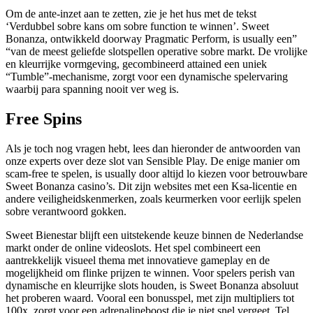
Om de ante-inzet aan te zetten, zie je het hus met de tekst
‘Verdubbel sobre kans om sobre function te winnen’. Sweet
Bonanza, ontwikkeld doorway Pragmatic Perform, is usually een”
“van de meest geliefde slotspellen operative sobre markt. De vrolijke
en kleurrijke vormgeving, gecombineerd attained een uniek
“Tumble”-mechanisme, zorgt voor een dynamische spelervaring
waarbij para spanning nooit ver weg is.
Free Spins
Als je toch nog vragen hebt, lees dan hieronder de antwoorden van
onze experts over deze slot van Sensible Play. De enige manier om
scam-free te spelen, is usually door altijd lo kiezen voor betrouwbare
Sweet Bonanza casino’s. Dit zijn websites met een Ksa-licentie en
andere veiligheidskenmerken, zoals keurmerken voor eerlijk spelen
sobre verantwoord gokken.
Sweet Bienestar blijft een uitstekende keuze binnen de Nederlandse
markt onder de online videoslots. Het spel combineert een
aantrekkelijk visueel thema met innovatieve gameplay en de
mogelijkheid om flinke prijzen te winnen. Voor spelers perish van
dynamische en kleurrijke slots houden, is Sweet Bonanza absoluut
het proberen waard. Vooral een bonusspel, met zijn multipliers tot
100x, zorgt voor een adrenalineboost die je niet snel vergeet. Tel