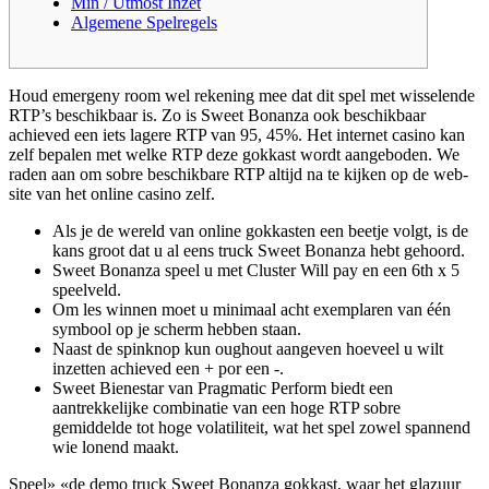
Min / Utmost Inzet
Algemene Spelregels
Houd emergeny room wel rekening mee dat dit spel met wisselende
RTP’s beschikbaar is. Zo is Sweet Bonanza ook beschikbaar
achieved een iets lagere RTP van 95, 45%. Het internet casino kan
zelf bepalen met welke RTP deze gokkast wordt aangeboden. We
raden aan om sobre beschikbare RTP altijd na te kijken op de web-
site van het online casino zelf.
Als je de wereld van online gokkasten een beetje volgt, is de
kans groot dat u al eens truck Sweet Bonanza hebt gehoord.
Sweet Bonanza speel u met Cluster Will pay en een 6th x 5
speelveld.
Om les winnen moet u minimaal acht exemplaren van één
symbool op je scherm hebben staan.
Naast de spinknop kun oughout aangeven hoeveel u wilt
inzetten achieved een + por een -.
Sweet Bienestar van Pragmatic Perform biedt een
aantrekkelijke combinatie van een hoge RTP sobre
gemiddelde tot hoge volatiliteit, wat het spel zowel spannend
wie lonend maakt.
Speel» «de demo truck Sweet Bonanza gokkast, waar het glazuur