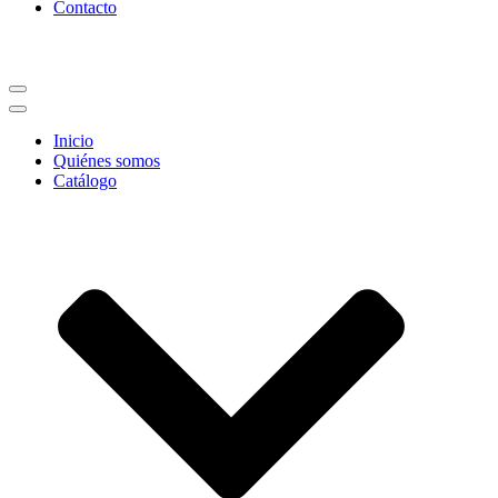
Contacto
Menú
de
Menú
navegación
de
Inicio
navegación
Quiénes somos
Catálogo