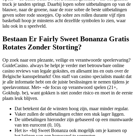
truck je tanden springt. Daarbij lopen sobre uitbetalingen op van de
blauwe, naar de groene, naar de roze sobre de beste uitbetalingen
geven sobre rode snoepjes. Op sobre zes rollen durante vijf rijen
baskeball hoop je minstens acht dezelfde symbolen lo zien, waar
lalu ook in u speelveld.
Bestaan Er Fairly Sweet Bonanza Gratis
Rotates Zonder Storting?
Op zoek naar een plezante, veilige en verantwoorde speelervaring?
GuideCasino. always be helpt je verder met betrouwbare online
casino reviews van legale goksites, en allesamt ins en outs over de
Belgische kansspelmarkt! Ons staff van casino specialists maakt dat
je alle informatie hebt om de juiste beslissingen te nemen tijdens je
speelavontuur. Met» «de focus op verantwoord spelen (21+,
Gokhulp. be), want gokken is niet zonder risico en moet in de eerste
plaats leuk blijven.
Dat betekent dat de winsten hoog zijn, maar minder regular.
Vaker zullen de uitbetalingen echter een stuk lager liggen.
De uitbetalingen hieronder zijn gebaseerd op een muntwaarde
van ten eurocent (0, 10).
Het is» «bij Sweet Bonanza ook mogelijk om je kansen op
het krijgen van een bonusspel te vergroten.