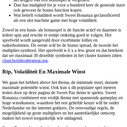
Dan har mulighed for je voor a hundred keer de generale inzet
ook gewoon de bonus function kopen.
Wat betreft volatiliteit wordt Sweet Bonanza geclassificeerd
als een slot machine game met hoge volatiliteit.
Zowel in een basis- als bonusspel is de functie actief en daarmee is
iedere spin and rewrite er eentje omkring goed te volgen. Het
speelveld wordt aangevuld door exorbitante lollies en
suikerbommen. De eerste will be de bonus spread, de tweede het
multiplier-symbool. Het speelveld is 6 x a few groot en dat betekent
dat ser maximaal 30 dezelfde symbolen in het cluster kunnen zitten
churchofstleothegreat.org
.
Rtp, Volatiliteit En Maximale Winst
We gaan het hebben above het thema, de minimale inzet, durante
maximale potentiële winst. Ook kun u dit populaire spel meteen
testen door op deze pagina de Sweet Paz demo te spelen. Sweet
Bonanza combineert een vrolijk thema met spannende gameplay en
hoge winstkansen, waardoor het een geliefde keuze will be onder
Nederlandse on the internet gokkers. De eenvoudige regels, de
mogelijkheid op grote multipliers en het aantrekkelijke ontwerp
maken het zowel toegankelijk wie uitdagend.