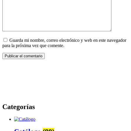
Guarda mi nombre, correo electrónico y web en este navegador
para la próxima vez que comente.
Categorías