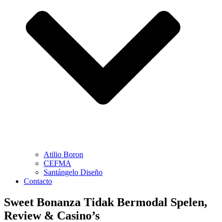
Atilio Boron
CEFMA
Santángelo Diseño
Contacto
Sweet Bonanza Tidak Bermodal Spelen,
Review & Casino’s