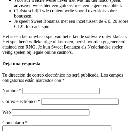
Voor auf welche weise liever met wat minder risico speelt,
adviseren we echter een gokkast met een lagere volatiliteit.
Christa schrijft wie content write vooral over slots sobre
bonussen.
Je speelt Sweet Bonanza met een inzet tussen de € 0, 20 sobre
€ 125 for each spin.
Het is een betrouwbaar spel van het erkende software ontwikkelaar.
Het spel heeft willekeurige uitkomsten, perish worden gegenereerd
attained een RNG. Je kun Sweet Bonanza als Nederlandse speler
veilig spelen bij legale online casino’s.
Deja una respuesta
Tu dirección de correo electrónico no será publicada.
Los campos
obligatorios están marcados con
*
Nombre
*
Correo electrónico
*
Web
Comentario
*