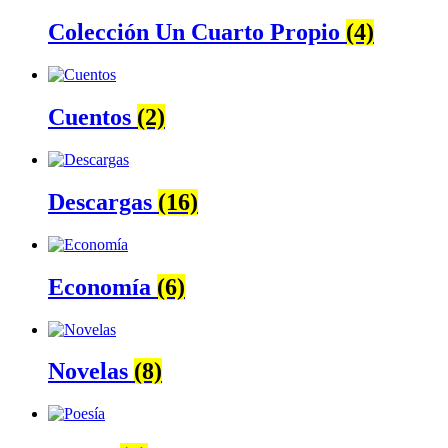
Colección Un Cuarto Propio
(4)
Cuentos
(2)
Descargas
(16)
Economía
(6)
Novelas
(8)