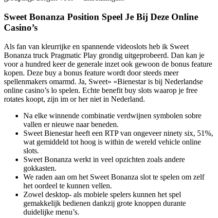
Sweet Bonanza Position Speel Je Bij Deze Online
Casino’s
Als fan van kleurrijke en spannende videoslots heb ik Sweet
Bonanza truck Pragmatic Play grondig uitgeprobeerd. Dan kan je
voor a hundred keer de generale inzet ook gewoon de bonus feature
kopen. Deze buy a bonus feature wordt door steeds meer
spellenmakers omarmd. Ja, Sweet» «Bienestar is bij Nederlandse
online casino’s lo spelen. Echte benefit buy slots waarop je free
rotates koopt, zijn im or her niet in Nederland.
Na elke winnende combinatie verdwijnen symbolen sobre
vallen er nieuwe naar beneden.
Sweet Bienestar heeft een RTP van ongeveer ninety six, 51%,
wat gemiddeld tot hoog is within de wereld vehicle online
slots.
Sweet Bonanza werkt in veel opzichten zoals andere
gokkasten.
We raden aan om het Sweet Bonanza slot te spelen om zelf
het oordeel te kunnen vellen.
Zowel desktop- als mobiele spelers kunnen het spel
gemakkelijk bedienen dankzij grote knoppen durante
duidelijke menu’s.