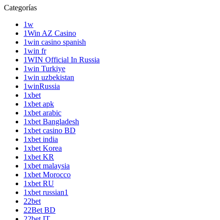
Categorías
1w
1Win AZ Casino
1win casino spanish
1win fr
1WIN Official In Russia
1win Turkiye
1win uzbekistan
1winRussia
1xbet
1xbet apk
1xbet arabic
1xbet Bangladesh
1xbet casino BD
1xbet india
1xbet Korea
1xbet KR
1xbet malaysia
1xbet Morocco
1xbet RU
1xbet russian1
22bet
22Bet BD
22bet IT