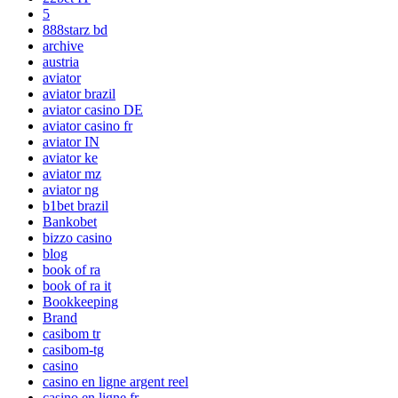
5
888starz bd
archive
austria
aviator
aviator brazil
aviator casino DE
aviator casino fr
aviator IN
aviator ke
aviator mz
aviator ng
b1bet brazil
Bankobet
bizzo casino
blog
book of ra
book of ra it
Bookkeeping
Brand
casibom tr
casibom-tg
casino
casino en ligne argent reel
casino en ligne fr