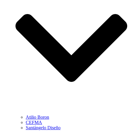
Atilio Boron
CEFMA
Santángelo Diseño