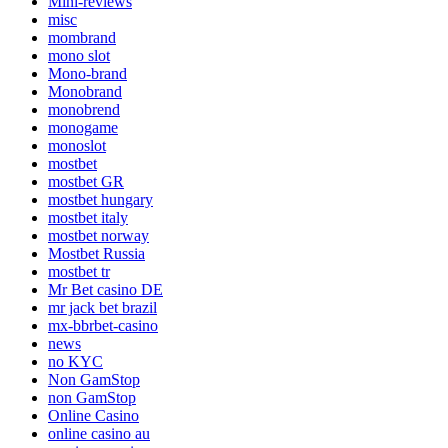
Mini-reviews
misc
mombrand
mono slot
Mono-brand
Monobrand
monobrend
monogame
monoslot
mostbet
mostbet GR
mostbet hungary
mostbet italy
mostbet norway
Mostbet Russia
mostbet tr
Mr Bet casino DE
mr jack bet brazil
mx-bbrbet-casino
news
no KYC
Non GamStop
non GamStop
Online Casino
online casino au