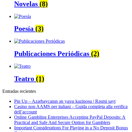
Novelas
(8)
Poesía
(3)
Publicaciones Periódicas
(2)
Teatro
(1)
Entradas recientes
Pin Up – Azərbaycanın ən yaxşı kazinosu | Rəsmi sayt
Casino non AAMS per italiani – Guida completa alla verifica
dell’account
Online Gambling Enterprises Accepting PayPal Deposits: A
Practical and Safe And Secure Option for Gamblers
Important Considerations For Playing in a No Deposit Bonus