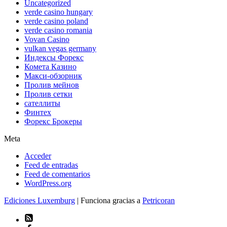
Uncategorized
verde casino hungary
verde casino poland
verde casino romania
Vovan Casino
vulkan vegas germany
Индексы Форекс
Комета Казино
Макси-обзорник
Пролив мейнов
Пролив сетки
сателлиты
Финтех
Форекс Брокеры
Meta
Acceder
Feed de entradas
Feed de comentarios
WordPress.org
Ediciones Luxemburg
| Funciona gracias a
Petricoran