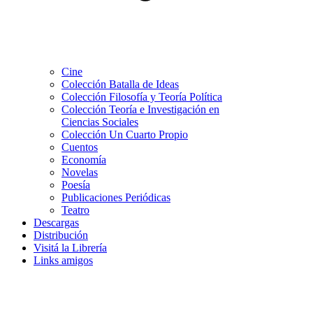
Cine
Colección Batalla de Ideas
Colección Filosofía y Teoría Política
Colección Teoría e Investigación en
Ciencias Sociales
Colección Un Cuarto Propio
Cuentos
Economía
Novelas
Poesía
Publicaciones Periódicas
Teatro
Descargas
Distribución
Visitá la Librería
Links amigos