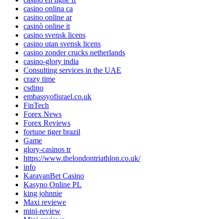
casino onlina ca
casino online ar
casinò online it
casino svensk licens
casino utan svensk licens
casino zonder crucks netherlands
casino-glory india
Consulting services in the UAE
crazy time
csdino
embassyofisrael.co.uk
FinTech
Forex News
Forex Reviews
fortune tiger brazil
Game
glory-casinos tr
https://www.thelondontriathlon.co.uk/
info
KaravanBet Casino
Kasyno Online PL
king johnnie
Maxi reviewe
mini-review