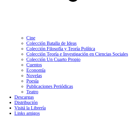
Cine
Colección Batalla de Ideas
Colección Filosofía y Teoría Política
Colección Teoría e Investigación en Ciencias Sociales
Colección Un Cuarto Propio
Cuentos
Economía
Novelas
Poesía
Publicaciones Periódicas
Teatro
Descargas
Distribución
Visitá la Librería
Links amigos