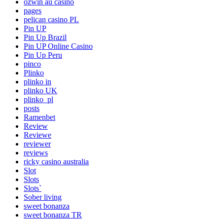
ozwin au casino
pages
pelican casino PL
Pin UP
Pin Up Brazil
Pin UP Online Casino
Pin Up Peru
pinco
Plinko
plinko in
plinko UK
plinko_pl
posts
Ramenbet
Review
Reviewe
reviewer
reviews
ricky casino australia
Slot
Slots
Slots`
Sober living
sweet bonanza
sweet bonanza TR