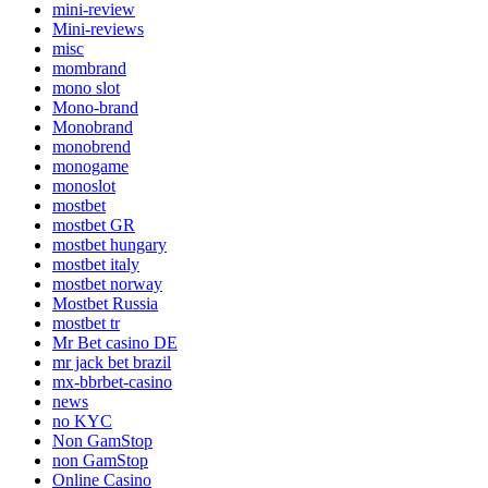
mini-review
Mini-reviews
misc
mombrand
mono slot
Mono-brand
Monobrand
monobrend
monogame
monoslot
mostbet
mostbet GR
mostbet hungary
mostbet italy
mostbet norway
Mostbet Russia
mostbet tr
Mr Bet casino DE
mr jack bet brazil
mx-bbrbet-casino
news
no KYC
Non GamStop
non GamStop
Online Casino