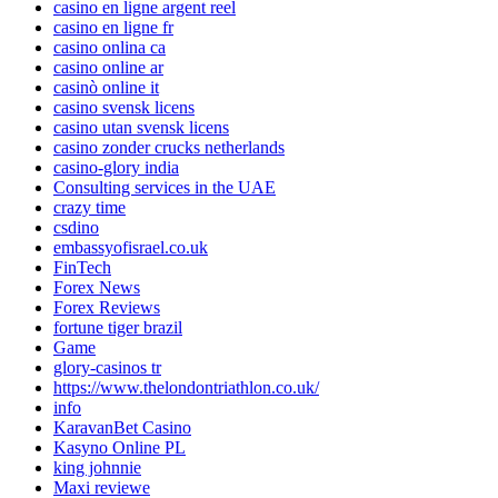
casino en ligne argent reel
casino en ligne fr
casino onlina ca
casino online ar
casinò online it
casino svensk licens
casino utan svensk licens
casino zonder crucks netherlands
casino-glory india
Consulting services in the UAE
crazy time
csdino
embassyofisrael.co.uk
FinTech
Forex News
Forex Reviews
fortune tiger brazil
Game
glory-casinos tr
https://www.thelondontriathlon.co.uk/
info
KaravanBet Casino
Kasyno Online PL
king johnnie
Maxi reviewe