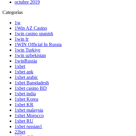
octubre 2019
Categorías
1w
1Win AZ Casino
1win casino spanish
1win fr
1WIN Official In Russia
1win Turkiye
1win uzbekistan
1winRussia
1xbet
1xbet apk
1xbet arabic
1xbet Bangladesh
1xbet casino BD
1xbet india
1xbet Korea
1xbet KR
1xbet malaysia
1xbet Morocco
1xbet RU
1xbet russian1
22bet