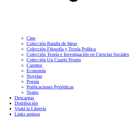
Cine
Colección Batalla de Ideas
Colección Filosofía y Teoría Política
Colección Teoría e Investigación en Ciencias Sociales
Colección Un Cuarto Propio
Cuentos
Economía
Novelas
Poesía
Publicaciones Periódicas
Teatro
Descargas
Distribución
Visitá la Librería
Links amigos