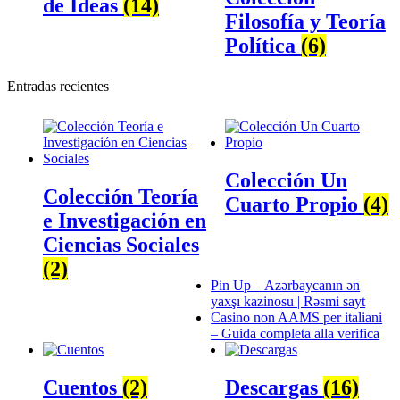
de Ideas
(14)
Filosofía y Teoría
Política
(6)
Entradas recientes
Colección Un
Colección Teoría
Cuarto Propio
(4)
e Investigación en
Ciencias Sociales
(2)
Pin Up – Azərbaycanın ən
yaxşı kazinosu | Rəsmi sayt
Casino non AAMS per italiani
– Guida completa alla verifica
Cuentos
(2)
Descargas
(16)