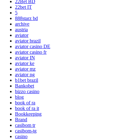
22Bet BD
22bet IT
5
888starz bd
archive
austria
aviator
aviator brazil
aviator casino DE
aviator casino fr
aviator IN
aviator ke
aviator mz
aviator ng
b1bet brazil
Bankobet
bizzo casino
blog
book of ra
book of ra it
Bookkeeping
Brand
casibom tr
casibom-tg
casino