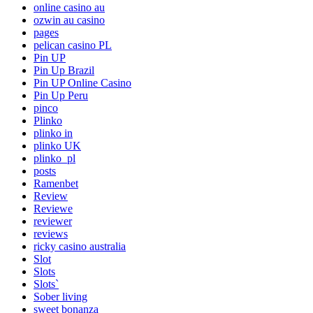
online casino au
ozwin au casino
pages
pelican casino PL
Pin UP
Pin Up Brazil
Pin UP Online Casino
Pin Up Peru
pinco
Plinko
plinko in
plinko UK
plinko_pl
posts
Ramenbet
Review
Reviewe
reviewer
reviews
ricky casino australia
Slot
Slots
Slots`
Sober living
sweet bonanza