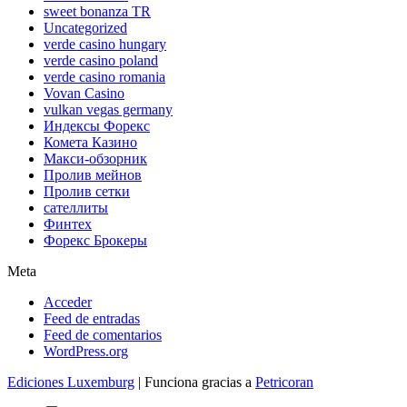
sweet bonanza TR
Uncategorized
verde casino hungary
verde casino poland
verde casino romania
Vovan Casino
vulkan vegas germany
Индексы Форекс
Комета Казино
Макси-обзорник
Пролив мейнов
Пролив сетки
сателлиты
Финтех
Форекс Брокеры
Meta
Acceder
Feed de entradas
Feed de comentarios
WordPress.org
Ediciones Luxemburg
| Funciona gracias a
Petricoran