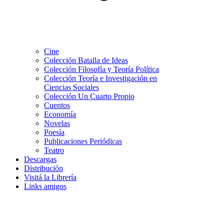
Cine
Colección Batalla de Ideas
Colección Filosofía y Teoría Política
Colección Teoría e Investigación en
Ciencias Sociales
Colección Un Cuarto Propio
Cuentos
Economía
Novelas
Poesía
Publicaciones Periódicas
Teatro
Descargas
Distribución
Visitá la Librería
Links amigos