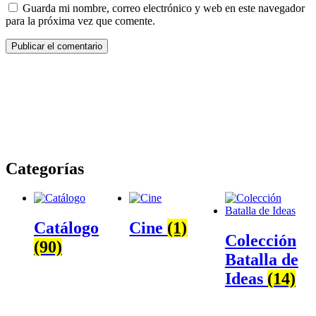
Guarda mi nombre, correo electrónico y web en este navegador
para la próxima vez que comente.
Categorías
Catálogo
Cine
(1)
Colección
(90)
Batalla de
Ideas
(14)