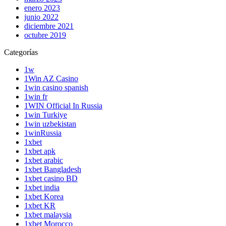
enero 2023
junio 2022
diciembre 2021
octubre 2019
Categorías
1w
1Win AZ Casino
1win casino spanish
1win fr
1WIN Official In Russia
1win Turkiye
1win uzbekistan
1winRussia
1xbet
1xbet apk
1xbet arabic
1xbet Bangladesh
1xbet casino BD
1xbet india
1xbet Korea
1xbet KR
1xbet malaysia
1xbet Morocco