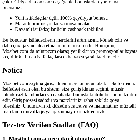
çəkir. Giriş etdikdən sonra aşağıdakı bonuslardan yararlana
bilərsiniz:
Yeni istifadəçilər üçün 100% qeydiyyat bonusu
Maraqlı promosyonlar və müsabiqələr
Davamlı istifadəçilər üçün cashback təklifləri
Bu bonuslar, istifadəçilərin mərclərini artırmasına kömək edir və
daha çox qazanc əldə etmələrini mümkün edir. Həmçinin,
Mostbet.com-da müntəzəm olaraq yeniliklər və promosyonlar həyata
keçirilir ki, bu da istifadəçilərə daha yaxşı şərait təqdim edir.
Nəticə
Mostbet.com saytına giriş, idman mərcləri üçün əla bir platformadır.
İstifadəsi asan olan bu sistem, sizə geniş idman seçimi, müasir
təhlükəsizlik tədbirləri və cazibədar bonuslarla dolu bir mühit təqdim
edir. Giriş prosesi sadədir və mərclərinizi rahat şəkildə qoya
bilərsiniz. Unutmayın ki, düzgün strategiya və məlumatınız müxtəlif
mərclərdə müvəffəqiyyət qazanmaya kömək edəcək.
Tez-tez Verilən Suallar (FAQ)
1. Mostbet.com-a necə daxil olmalıyam?