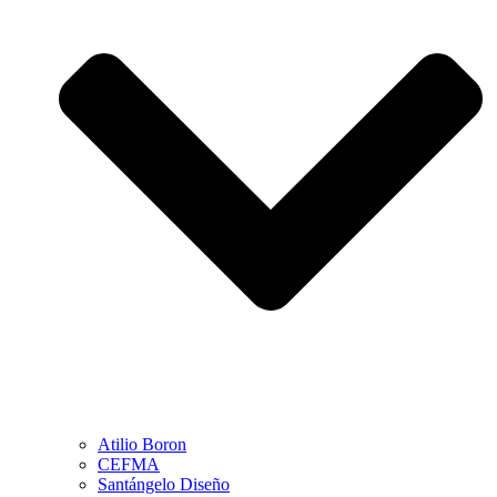
Atilio Boron
CEFMA
Santángelo Diseño