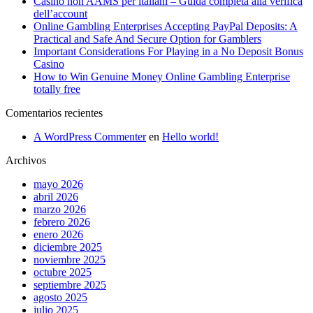
Casino non AAMS per italiani – Guida completa alla verifica
dell’account
Online Gambling Enterprises Accepting PayPal Deposits: A
Practical and Safe And Secure Option for Gamblers
Important Considerations For Playing in a No Deposit Bonus
Casino
How to Win Genuine Money Online Gambling Enterprise
totally free
Comentarios recientes
A WordPress Commenter
en
Hello world!
Archivos
mayo 2026
abril 2026
marzo 2026
febrero 2026
enero 2026
diciembre 2025
noviembre 2025
octubre 2025
septiembre 2025
agosto 2025
julio 2025