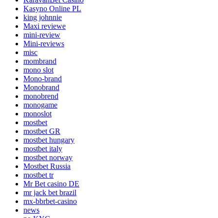
Kasyno Online PL
king johnnie
Maxi reviewe
mini-review
Mini-reviews
misc
mombrand
mono slot
Mono-brand
Monobrand
monobrend
monogame
monoslot
mostbet
mostbet GR
mostbet hungary
mostbet italy
mostbet norway
Mostbet Russia
mostbet tr
Mr Bet casino DE
mr jack bet brazil
mx-bbrbet-casino
news