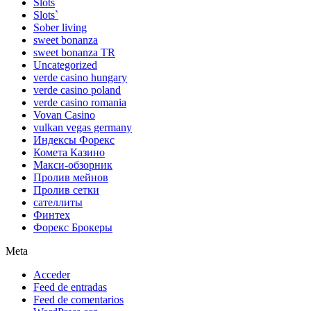
Slots
Slots`
Sober living
sweet bonanza
sweet bonanza TR
Uncategorized
verde casino hungary
verde casino poland
verde casino romania
Vovan Casino
vulkan vegas germany
Индексы Форекс
Комета Казино
Макси-обзорник
Пролив мейнов
Пролив сетки
сателлиты
Финтех
Форекс Брокеры
Meta
Acceder
Feed de entradas
Feed de comentarios