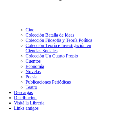
Cine
Colección Batalla de Ideas
Colección Filosofía y Teoría Política
Colección Teoría e Investigación en
Ciencias Sociales
Colección Un Cuarto Propio
Cuentos
Economía
Novelas
Poesía
Publicaciones Periódicas
Teatro
Descargas
Distribución
Visitá la Librería
Links amigos