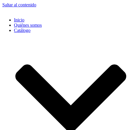
Saltar al contenido
Inicio
Quiénes somos
Catálogo