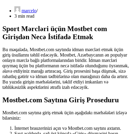
marcelo
3 min read
Sport Mərcləri üçün Mostbet com
Girişdən Necə İstifadə Etmək
Bu məqalədə, Mostbet.com saytında idman mərcləri etmək üçün
giriş üsullarını təhlil edəcəyik. Mostbet, Azərbaycanın ən populyar
onlayn mərclə bağlı platformalarından biridir. İdman mərcləri
qoymaq üçün bu platformanın necə istifadə olunduğunu öyrənmək,
əlavə etdiyiniz marağı artıracaq. Giriş prosesini başa düşmək, sizə
rahatlıq gətirir və idman tədbirlərinə olan marağınızı daha da artırır.
Bu yazıda girişin mərhələlərini, təklif etdiyi imkanları və
təhlükəsizlik aspektlərini ətraflı izah edəcəyik.
Mostbet.com Saytına Giriş Proseduru
Mostbet.com saytına giriş etmək üçün aşağıdakı mərhələləri izləyə
bilərsiniz:
İnternet brauzerinizi açın və Mostbet.com saytını axtarın.
Sayt açıldıqda, sağ üst küncdə «Giriş» düyməsini basın.