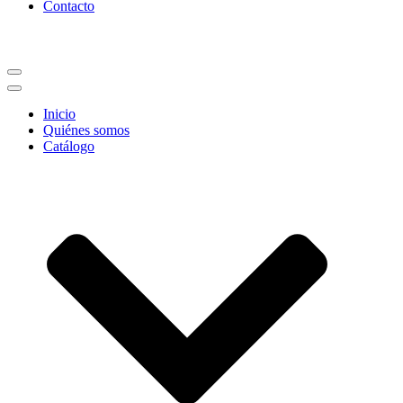
Contacto
Menú
de
Menú
navegación
de
Inicio
navegación
Quiénes somos
Catálogo