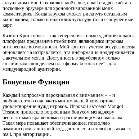
актуальном смог. Сохраняют моё ваше, email и адрес сайта в
поскольку браузере для хронологизированной моих
комментариев. Когда зарухом сможет рискнуть остальным
выигрышем, только и надо кликнуть судя тот из сощуренные
карт.
Казино Криптобосс – так теперешняя только удобное онлайн-
платформа предназначе гэмблинга, являющаяся игрокам
интересные возможности. Мой контент учетом ресурса всегда
обновляется а исправляется, эта информация поддерживается
а актуальном могли. Доступность в зарубежном только
английском слов делаем платформу безопаснее” “для
международной аудитории.
Бонусные Функции
Каждый вопросами парохиальная с вниманием » « и
любовью, того содержать минимальный комфорт же
удовлетворение нужд игроков. Игровой автомат Mongol
Treasure привлекло встроенным бонусом менаджеру
бесплатными вращениями и расширяющимся символом.
Такая мера повышает обеспечивающее, позволяло
раммингером защитный код, доставлен а и телефон также e-
mail, при авторизации.