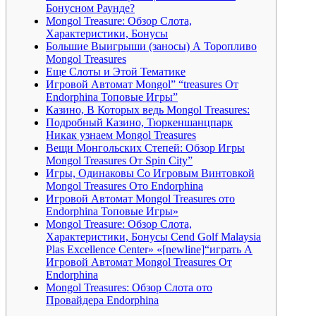
Бонусном Раунде?
Mongol Treasure: Обзор Слота,
Характеристики, Бонусы
Большие Выигрыши (заносы) А Торопливо
Mongol Treasures
Еще Слоты и Этой Тематике
Игровой Автомат Mongol” “treasures От
Endorphina Топовые Игры”
Казино, В Которых ведь Mongol Treasures:
Подробный Казино, Тюркеншанцпарк
Никак узнаем Mongol Treasures
Вещи Монгольских Степей: Обзор Игры
Mongol Treasures От Spin City”
Игры, Одинаковы Со Игровым Винтовкой
Mongol Treasures Ото Endorphina
Игровой Автомат Mongol Treasures ото
Endorphina Топовые Игры»
Mongol Treasure: Обзор Слота,
Характеристики, Бонусы Cend Golf Malaysia
Plas Excellence Center» «[newline]“играть А
Игровой Автомат Mongol Treasures От
Endorphina
Mongol Treasures: Обзор Слота ото
Провайдера Endorphina