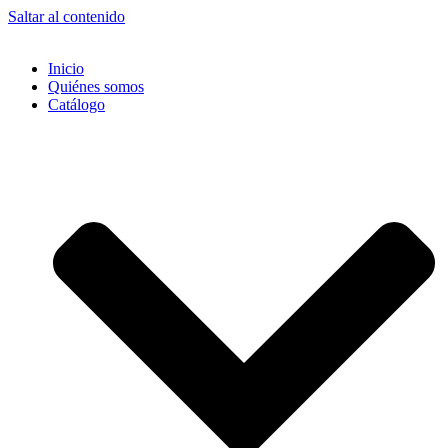
Saltar al contenido
Inicio
Quiénes somos
Catálogo