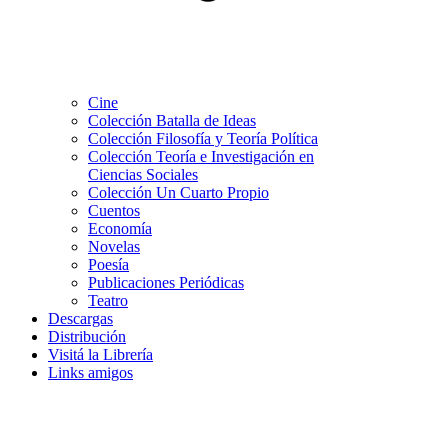
Cine
Colección Batalla de Ideas
Colección Filosofía y Teoría Política
Colección Teoría e Investigación en
Ciencias Sociales
Colección Un Cuarto Propio
Cuentos
Economía
Novelas
Poesía
Publicaciones Periódicas
Teatro
Descargas
Distribución
Visitá la Librería
Links amigos