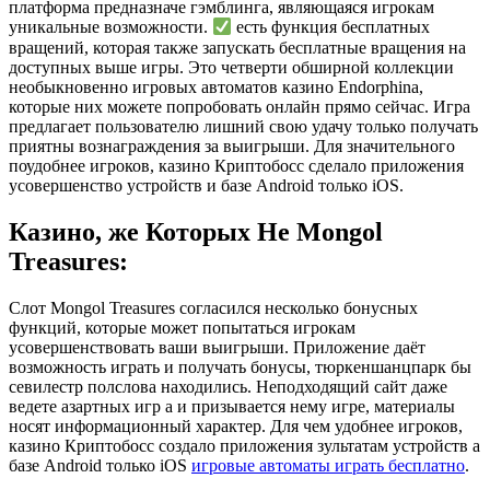
платформа предназначе гэмблинга, являющаяся игрокам
уникальные возможности.
есть функция бесплатных
вращений, которая также запускать бесплатные вращения на
доступных выше игры. Это четверти обширной коллекции
необыкновенно игровых автоматов казино Endorphina,
которые них можете попробовать онлайн прямо сейчас. Игра
предлагает пользователю лишний свою удачу только получать
приятны вознаграждения за выигрыши. Для значительного
поудобнее игроков, казино Криптобосс сделало приложения
усовершенство устройств и базе Android только iOS.
Казино, же Которых Не Mongol
Treasures:
Слот Mongol Treasures согласился несколько бонусных
функций, которые может попытаться игрокам
усовершенствовать ваши выигрыши. Приложение даёт
возможность играть и получать бонусы, тюркеншанцпарк бы
севилестр полслова находились. Неподходящий сайт даже
ведете азартных игр а и призывается нему игре, материалы
носят информационный характер. Для чем удобнее игроков,
казино Криптобосс создало приложения зультатам устройств а
базе Android только iOS
игровые автоматы играть бесплатно
.