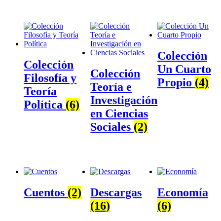
Colección
Colección
Un Cuarto
Colección
Filosofía y
Propio
(4)
Teoría e
Teoría
Investigación
Política
(6)
en Ciencias
Sociales
(2)
Cuentos
(2)
Descargas
Economía
(16)
(6)