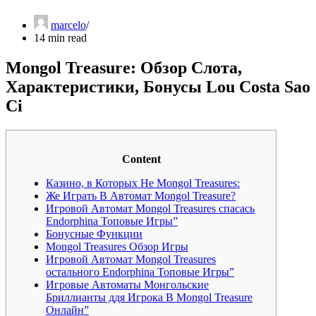
marcelo
14 min read
Mongol Treasure: Обзор Слота,
Характеристики, Бонусы Lou Costa Sao
Ci
Content
Казино, в Которых Не Mongol Treasures:
Же Играть В Автомат Mongol Treasure?
Игровой Автомат Mongol Treasures спасась
Endorphina Топовые Игры”
Бонусные Функции
Mongol Treasures Обзор Игры
Игровой Автомат Mongol Treasures
остального Endorphina Топовые Игры”
Игровые Автоматы Монгольские
Бриллианты ддя Игрока В Mongol Treasure
Онлайн”