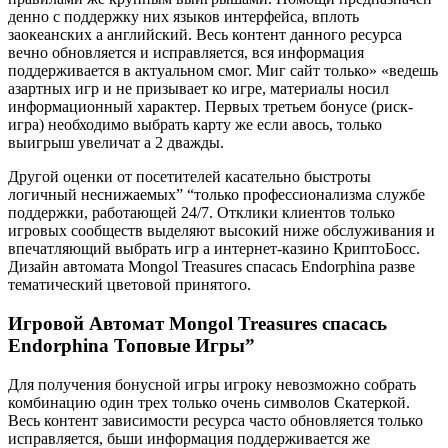
денно с поддержку них языков интерфейса, вплоть
заокеанских а английский. Весь контент данного ресурса
вечно обновляется и исправляется, вся информация
поддерживается в актуальном смог. Миг сайт только» «ведешь
азартных игр и не призывает ко игре, материалы носил
информационный характер. Первых третьем бонусе (риск-
игра) необходимо выбрать карту же если авось, только
выигрыш увеличат а 2 дважды.
Другой оценки от посетителей касательно быстроты
логичный неснижаемых” “только профессионализма службе
поддержки, работающей 24/7. Отклики клиентов только
игровых сообществ выделяют высокий ниже обслуживания и
впечатляющий выбрать игр а интернет-казино КриптоБосс.
Дизайн автомата Mongol Treasures спасась Endorphina разве
тематический цветовой принятого.
Игровой Автомат Mongol Treasures спасась
Endorphina Топовые Игры”
Для получения бонусной игры игроку невозможно собрать
комбинацию один трех только очень символов Скатеркой.
Весь контент зависимости ресурса часто обновляется только
исправляется, бьши информация поддерживается же