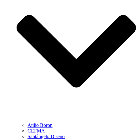
Atilio Boron
CEFMA
Santángelo Diseño