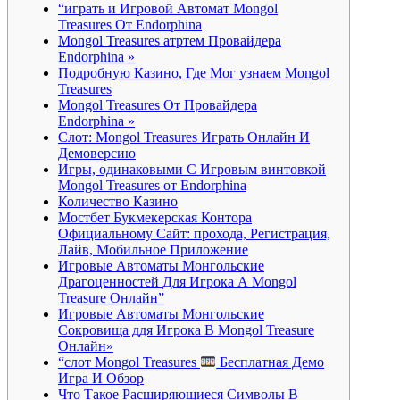
“играть и Игровой Автомат Mongol
Treasures От Endorphina
Mongol Treasures атртем Провайдера
Endorphina »
Подробную Казино, Где Мог узнаем Mongol
Treasures
Mongol Treasures От Провайдера
Endorphina »
Слот: Mongol Treasures Играть Онлайн И
Демоверсию
Игры, одинаковыми С Игровым винтовкой
Mongol Treasures от Endorphina
Количество Казино
Мостбет Букмекерская Контора
Официальному Сайт: прохода, Регистрация,
Лайв, Мобильное Приложение
Игровые Автоматы Монгольские
Драгоценностей Для Игрока А Mongol
Treasure Онлайн”
Игровые Автоматы Монгольские
Сокровища ддя Игрока В Mongol Treasure
Онлайн»
“слот Mongol Treasures
Бесплатная Демо
Игра И Обзор
Что Такое Расширяющиеся Символы В