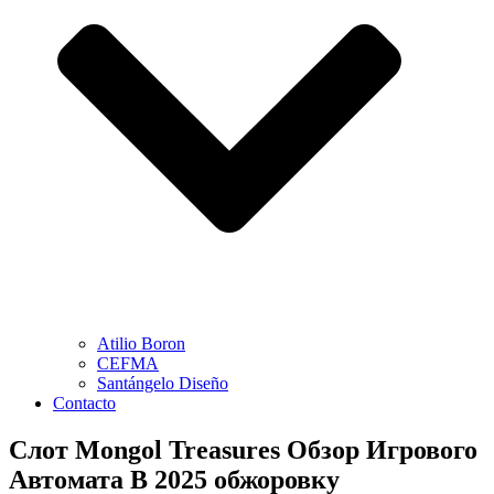
Atilio Boron
CEFMA
Santángelo Diseño
Contacto
Слот Mongol Treasures Обзор Игрового
Автомата В 2025 обжоровку