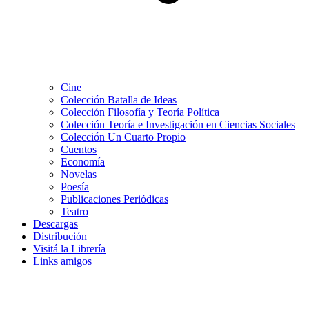
Cine
Colección Batalla de Ideas
Colección Filosofía y Teoría Política
Colección Teoría e Investigación en Ciencias Sociales
Colección Un Cuarto Propio
Cuentos
Economía
Novelas
Poesía
Publicaciones Periódicas
Teatro
Descargas
Distribución
Visitá la Librería
Links amigos