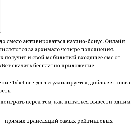
адо смело активироваться казино-бонус. Онлайн
ачисляются за архимало четыре пополнения.
ок получит и свой мобильный входящее смс от
хБет скачать бесплатно приложение.
ние 1xbet всегда актуализируется, добавляя новые
сть.
 доиграть перед тем, как пытаться вывести одним
 — прямых трансляций самых рейтинговых