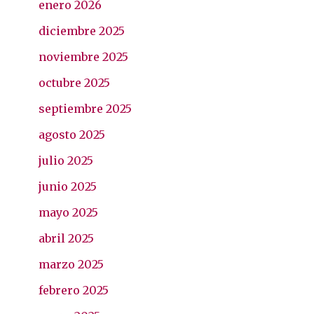
enero 2026
diciembre 2025
noviembre 2025
octubre 2025
septiembre 2025
agosto 2025
julio 2025
junio 2025
mayo 2025
abril 2025
marzo 2025
febrero 2025