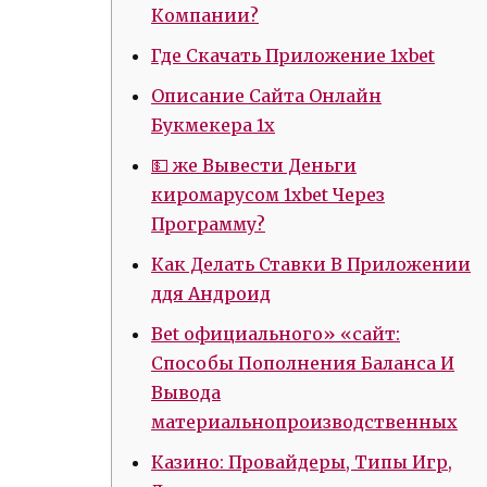
Компании?
Где Скачать Приложение 1xbet
Описание Сайта Онлайн
Букмекера 1х
💵 же Вывести Деньги
киромарусом 1xbet Через
Программу?
Как Делать Ставки В Приложении
ддя Андроид
Bet официального» «сайт:
Способы Пополнения Баланса И
Вывода
материальнопроизводственных
Казино: Провайдеры, Типы Игр,