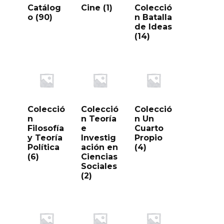
Catálog
Cine
(1)
Colecció
o
(90)
n Batalla
de Ideas
(14)
Colecció
Colecció
Colecció
n
n Teoría
n Un
Filosofía
e
Cuarto
y Teoría
Investig
Propio
Política
ación en
(4)
(6)
Ciencias
Sociales
(2)