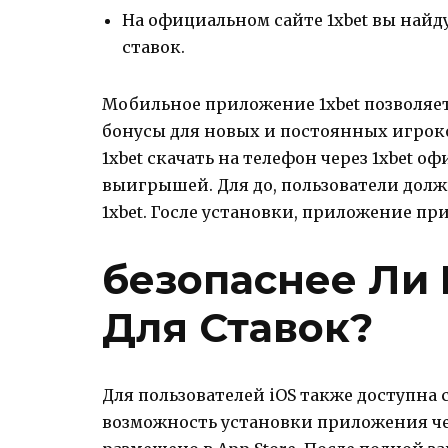
На официальном сайте 1xbet вы най
ставок.
Мобильное приложение 1xbet позволяет
бонусы для новых и постоянных игрок
1xbet скачать на телефон через 1xbet о
выигрышей. Для до, пользователи дол
1xbet. Госле установки, приложение пр
безопаснее Ли 
Для Ставок?
Для пользователей iOS также доступна 
возможность установки приложения че