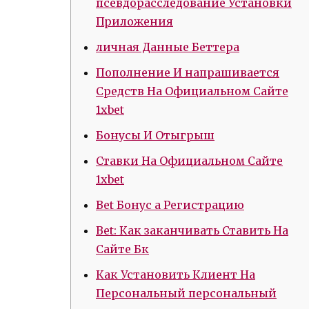
псевдорасследование Установки
Приложения
личная Данные Беттера
Пополнение И напрашивается
Средств На Официальном Сайте
1xbet
Бонусы И Отыгрыш
Ставки На Официальном Сайте
1xbet
Bet Бонус а Регистрацию
Bet: Как заканчивать Ставить На
Сайте Бк
Как Установить Клиент На
Персональный персональный