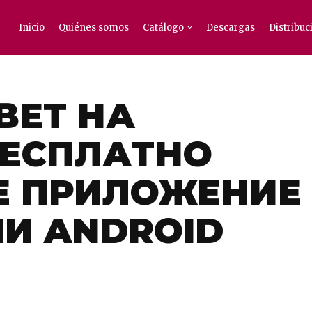
Inicio
Quiénes somos
Catálogo
Descargas
Distribuc
BET НА
ЕСПЛАТНО
Е ПРИЛОЖЕНИЕ
ЛИ ANDROID