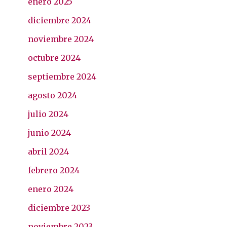
enero 2025
diciembre 2024
noviembre 2024
octubre 2024
septiembre 2024
agosto 2024
julio 2024
junio 2024
abril 2024
febrero 2024
enero 2024
diciembre 2023
noviembre 2023