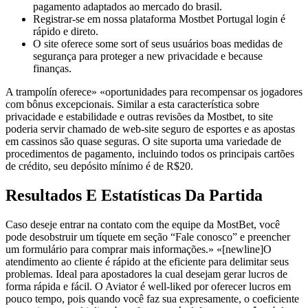
pagamento adaptados ao mercado do brasil.
Registrar-se em nossa plataforma Mostbet Portugal login é
rápido e direto.
O site oferece some sort of seus usuários boas medidas de
segurança para proteger a new privacidade e because
finanças.
A trampolín oferece» «oportunidades para recompensar os jogadores
com bônus excepcionais. Similar a esta característica sobre
privacidade e estabilidade e outras revisões da Mostbet, to site
poderia servir chamado de web-site seguro de esportes e as apostas
em cassinos são quase seguras. O site suporta uma variedade de
procedimentos de pagamento, incluindo todos os principais cartões
de crédito, seu depósito mínimo é de R$20.
Resultados E Estatísticas Da Partida
Caso deseje entrar na contato com the equipe da MostBet, você
pode desobstruir um tíquete em seção “Fale conosco” e preencher
um formulário para comprar mais informações.» «[newline]O
atendimento ao cliente é rápido at the eficiente para delimitar seus
problemas. Ideal para apostadores la cual desejam gerar lucros de
forma rápida e fácil. O Aviator é well-liked por oferecer lucros em
pouco tempo, pois quando você faz sua expresamente, o coeficiente