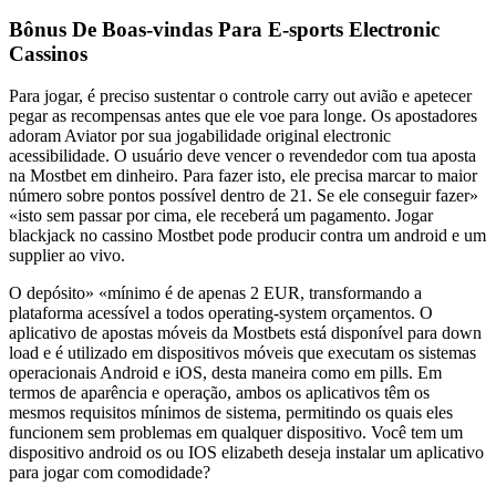
Bônus De Boas-vindas Para E-sports Electronic
Cassinos
Para jogar, é preciso sustentar o controle carry out avião e apetecer
pegar as recompensas antes que ele voe para longe. Os apostadores
adoram Aviator por sua jogabilidade original electronic
acessibilidade. O usuário deve vencer o revendedor com tua aposta
na Mostbet em dinheiro. Para fazer isto, ele precisa marcar to maior
número sobre pontos possível dentro de 21. Se ele conseguir fazer»
«isto sem passar por cima, ele receberá um pagamento. Jogar
blackjack no cassino Mostbet pode producir contra um android e um
supplier ao vivo.
O depósito» «mínimo é de apenas 2 EUR, transformando a
plataforma acessível a todos operating-system orçamentos. O
aplicativo de apostas móveis da Mostbets está disponível para down
load e é utilizado em dispositivos móveis que executam os sistemas
operacionais Android e iOS, desta maneira como em pills. Em
termos de aparência e operação, ambos os aplicativos têm os
mesmos requisitos mínimos de sistema, permitindo os quais eles
funcionem sem problemas em qualquer dispositivo. Você tem um
dispositivo android os ou IOS elizabeth deseja instalar um aplicativo
para jogar com comodidade?