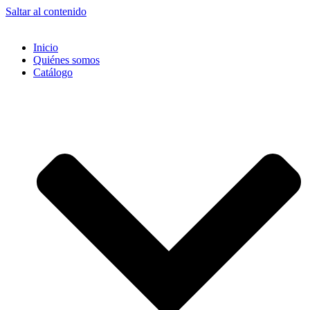
Saltar al contenido
Inicio
Quiénes somos
Catálogo