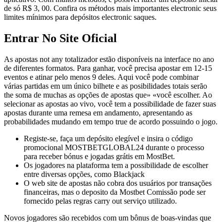
de só R$ 3, 00. Confira os métodos mais importantes electronic seus
limites mínimos para depósitos electronic saques.
Entrar No Site Oficial
As apostas not any totalizador estão disponíveis na interface no ano
de diferentes formatos. Para ganhar, você precisa apostar em 12-15
eventos e atinar pelo menos 9 deles. Aqui você pode combinar
várias partidas em um único bilhete e as posibilidades totais serão
the soma de muchas as opções de apostas que» «você escolher. Ao
selecionar as apostas ao vivo, você tem a possibilidade de fazer suas
apostas durante uma remesa em andamento, apresentando as
probabilidades mudando em tempo true de acordo possuindo o jogo.
Registe-se, faça um depósito elegível e insira o código
promocional MOSTBETGLOBAL24 durante o processo
para receber bónus e jogadas grátis em MostBet.
Os jogadores na plataforma tem a possibilidade de escolher
entre diversas opções, como Blackjack
O web site de apostas não cobra dos usuários por transações
financeiras, mas o deposito da Mostbet Comissão pode ser
fornecido pelas regras carry out serviço utilizado.
Novos jogadores são recebidos com um bônus de boas-vindas que