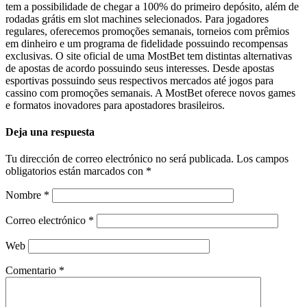
tem a possibilidade de chegar a 100% do primeiro depósito, além de
rodadas grátis em slot machines selecionados. Para jogadores
regulares, oferecemos promoções semanais, torneios com prêmios
em dinheiro e um programa de fidelidade possuindo recompensas
exclusivas. O site oficial de uma MostBet tem distintas alternativas
de apostas de acordo possuindo seus interesses. Desde apostas
esportivas possuindo seus respectivos mercados até jogos para
cassino com promoções semanais. A MostBet oferece novos games
e formatos inovadores para apostadores brasileiros.
Deja una respuesta
Tu dirección de correo electrónico no será publicada.
Los campos
obligatorios están marcados con
*
Nombre
*
Correo electrónico
*
Web
Comentario
*