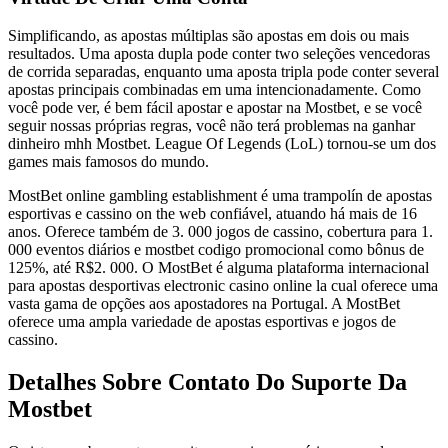
Simplificando, as apostas múltiplas são apostas em dois ou mais
resultados. Uma aposta dupla pode conter two seleções vencedoras
de corrida separadas, enquanto uma aposta tripla pode conter several
apostas principais combinadas em uma intencionadamente. Como
você pode ver, é bem fácil apostar e apostar na Mostbet, e se você
seguir nossas próprias regras, você não terá problemas na ganhar
dinheiro mhh Mostbet. League Of Legends (LoL) tornou-se um dos
games mais famosos do mundo.
MostBet online gambling establishment é uma trampolín de apostas
esportivas e cassino on the web confiável, atuando há mais de 16
anos. Oferece também de 3. 000 jogos de cassino, cobertura para 1.
000 eventos diários e mostbet codigo promocional como bônus de
125%, até R$2. 000. O MostBet é alguma plataforma internacional
para apostas desportivas electronic casino online la cual oferece uma
vasta gama de opções aos apostadores na Portugal. A MostBet
oferece uma ampla variedade de apostas esportivas e jogos de
cassino.
Detalhes Sobre Contato Do Suporte Da
Mostbet