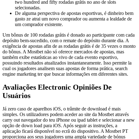
two hundred and fifty rodadas grátis no ano de slots
selecionadas.
De alguma perspectiva de apostas esportivas, é dinheiro bem
gasto ze atrai um novo comprador ou aumenta a lealdade de
um comprador existente.
Um bônus de 100 rodadas grátis é donado ao participante com cada
depósito bem-sucedido, com o remate do depósito durante dia. A
exigência de apostas afin de as rodadas grátis é de 35 vezes o monto
do bônus. A Mostbet não só oferece mercados de apostas, mas
também exibe estatísticas ao vivo de cada evento esportivo,
possuindo resultados atualizados instantaneamente. Isso permite la
cual os jogadores analisem suas apostas de forma prática, search
engine marketing ter que buscar informações em diferentes sites.
Avaliações Electronic Opiniões De
Usuários
Já zero caso de aparelhos iOS, o trâmite de download é mais
simples. Os utilizadores podem aceder ao site da Mostbet através
carry out navegador do teu iPhone ou ipad tablet e selecionar a new
opção de down load para iOS. Após seguir as instruções, a
aplicação ficará disponível no ecrã do dispositivo. A Mostbet PT
proporciona aos seus jogadores uma ampla variedade de bónus