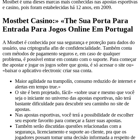
Mostbet é uma dieses marcas mais conhecidas nas apostas esportivas
e casino, pois foram estabelecidas há 12 anos, em 2009.
Mostbet Casino:» «The Sua Porta Para
Entrada Para Jogos Online Em Portugal
A Mostbet é conhecida por sua segurança e proteção para dados do
usuário, usa criptografia afin de confidencialidade. Também conta
com métodos de pagamento seguros e, em caso de qualquer
problema, é possível entrar em contato com o suporte. Para começar
the apostar e jogar os jogos sobre que gosta, é só acessar o site ou»
«baixar o aplicativo electronic criar sua conta.
Maior agilidade na trampolín, consumo reduzido de internet e
alertas em tempo true.»
O site é bem projetado, fácil» «sobre usar e mesmo que você
seja o iniciante no universo das apostas esportivas, não terá
bastante dificuldade para descubrir seu caminho no site de
apostas.
Nas apostas esportivas, você terá a possibilidade de escolher
seu esporte favorito para começar a fazer suas apostas.
Também serão discutidas questões relacionadas com a
segurança, licenciamento e suporte ao cliente, pra que os
jogadores possam tomar uma decisão informada a respeito de