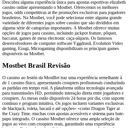
Descubra alguma experiência única para apostas esportivas elizabeth
cassino online apresentando o Mostbet. Oferecemos os melhores
jogos, odds competitivas at the promoções exclusivas para jogadores
brasileiros. Na Mostbet, você pode selecionar entre alguma grande
variedade de diferentes jogos sobre cassino que são divididos em
alguma série de categorias importantes. A Mostbet oferece muitas
opções de jogos para cassino, incluindo jackpot feature, pôquer,
baccarat, games de mesa electronic caça-níqueis. Os famosos
desenvolvedores de computer software Yggdrasil, Evolution Video
gaming, Ezugi, Microgaming disponibilizam os principais games
disponíveis na Mostbet.
Mostbet Brasil Revisão
O cassino ao festón da MostBet traz uma experiência semelhante à
de 1 cassino físico, apresentando croupiers profissionais conduzindo
as partidas em tempo real. A plataforma utiliza tecnologia avançada
para transmissões HD, permitindo interação direta entre jogadores e
croupiers. As mesas estão disponíveis 24 horas por dia, com suporte
contínuo e program intuitiva. Os jogos incluem variantes exclusivas
de blackjack, roleta, bacará e até opções» «como Dragon Tiger at
the Crazy Time, muchas com apostas acessíveis e sistema para bate-
papo integrado. O cassino Mostbet oferece uma ampla seleção de
jogos ao vivo com croupiers reais, garantindo uma experiência