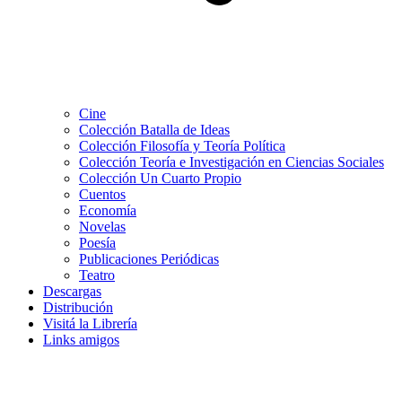
Cine
Colección Batalla de Ideas
Colección Filosofía y Teoría Política
Colección Teoría e Investigación en Ciencias Sociales
Colección Un Cuarto Propio
Cuentos
Economía
Novelas
Poesía
Publicaciones Periódicas
Teatro
Descargas
Distribución
Visitá la Librería
Links amigos