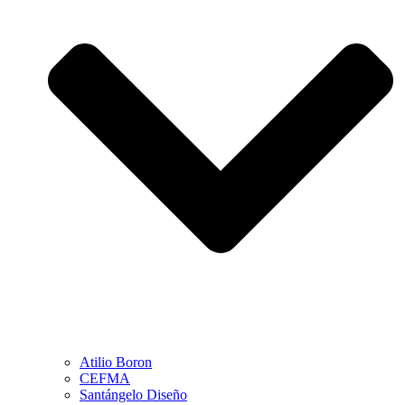
Atilio Boron
CEFMA
Santángelo Diseño