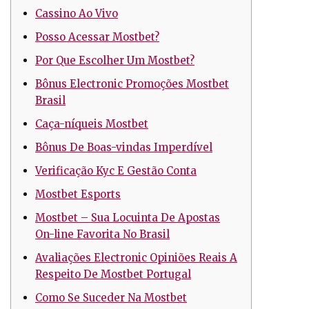
Cassino Ao Vivo
Posso Acessar Mostbet?
Por Que Escolher Um Mostbet?
Bônus Electronic Promoções Mostbet
Brasil
Caça-níqueis Mostbet
Bônus De Boas-vindas Imperdível
Verificação Kyc E Gestão Conta
Mostbet Esports
Mostbet – Sua Locuinta De Apostas
On-line Favorita No Brasil
Avaliações Electronic Opiniões Reais A
Respeito De Mostbet Portugal
Como Se Suceder Na Mostbet