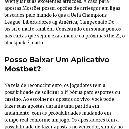
averiguar suas excelentes atrações. A casa para
apostas MostBet possui opções de arriesgar em ligas
buscados pelo mundo lo que a Uefa Champions
League, Libertadores ag América, Campeonato Do
brasil e muito também. Consistindo em somar pontos
nas cartas que sejam exatamente ou próximas the 21, o
blackjack é muito
Posso Baixar Um Aplicativo
Mostbet?
Na tela de reconocimiento, os jogadores tem a
possibilidade de solicitar o 1º bônus para esportes ou
cassino. Ao escolher as apostas ao vivo, você pode
fazer suas apostas durante uma partida em
andamento, com as probabilidades mudando em
tempo real conforme um jogo. Os apostadores têm a
possibilidade de fazer apostas no vencedor, simply no