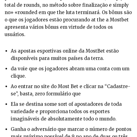
total de rounds, no método sobre finalização e simply
no» «rounded em que the luta terminará. Os bônus são
o que os jogadores estão procurando at the a Mostbet
apresenta vários bônus em virtude de todos os
usuários.
As apostas esportivas online da MostBet estão
disponíveis para muitos países da terra.
da voie que os jogadores abram uma conta com um
clique.
Ao entrar no site do Most Bet e clicar na “Cadastre-
se”, basta, zero formulário que
Ela se destina some sort of apostadores de toda
variedade e proporciona todos os esportes
imagináveis de absolutamente todo o mundo.
Ganha o adversário que marcar o número de pontos
mais próximo possível de 9 no ano de duas ou três