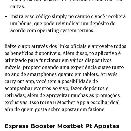
cartas.
Insira esse código simply no campo e você receberá
um bônus, que pode reivindicar um depósito de
acordo com operating system termos.
Baixe o app através dos links oficiais e aproveite todos
os benefícios disponíveis. Além disso, to aplicativo é
otimizado para funcionar em vários dispositivos
móveis, proporcionando uma experiência suave tanto
no ano de smartphones quanto em tablets. Através
carry out app, você tem a possibilidade de
acompanhar eventos ao vivo, fazer depósitos e
retiradas, além de aproveitar muchas as promoções
exclusivas. Isso torna u Mostbet App a escolha ideal
afin de quem gosta sobre apostar em fazione.
Express Booster Mostbet Pt Apostas