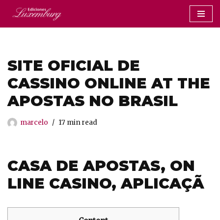
Saltar
al
contenido
SITE OFICIAL DE
CASSINO ONLINE AT THE
APOSTAS NO BRASIL
marcelo
17 min read
CASA DE APOSTAS, ON
LINE CASINO, APLICAÇÃ