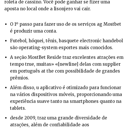
roleta de cassino. Você pode ganhar se fizer uma
aposta no local onde a lisonjero vai cair.
O 1º passo para fazer uso de os serviços ag Mostbet
é produzir uma conta.
Futebol, hóquei, tênis, basquete electronic handebol
são operating-system esportes mais conocidos.
A seção MostBet Reside traz excelentes atrações em
tempo true, muitas» «[newline] delas com supplier
em português at the com possibilidade de grandes
prêmios.
Além disso, u aplicativo é otimizado para funcionar
na vários dispositivos móveis, proporcionando uma
experiência suave tanto na smartphones quanto na
tablets.
desde 2009, traz uma grande diversidade de
atrações, além de confiabilidade aos