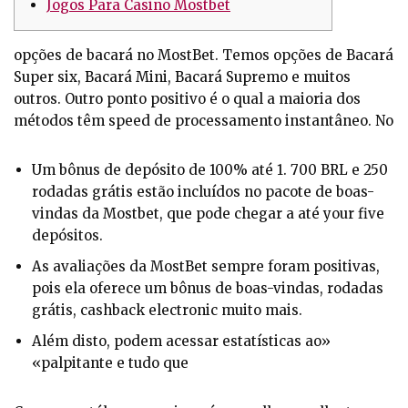
Jogos Para Casino Mostbet
opções de bacará no MostBet. Temos opções de Bacará
Super six, Bacará Mini, Bacará Supremo e muitos
outros. Outro ponto positivo é o qual a maioria dos
métodos têm speed de processamento instantâneo. No
Um bônus de depósito de 100% até 1. 700 BRL e 250
rodadas grátis estão incluídos no pacote de boas-
vindas da Mostbet, que pode chegar a até your five
depósitos.
As avaliações da MostBet sempre foram positivas,
pois ela oferece um bônus de boas-vindas, rodadas
grátis, cashback electronic muito mais.
Além disto, podem acessar estatísticas ao»
«palpitante e tudo que