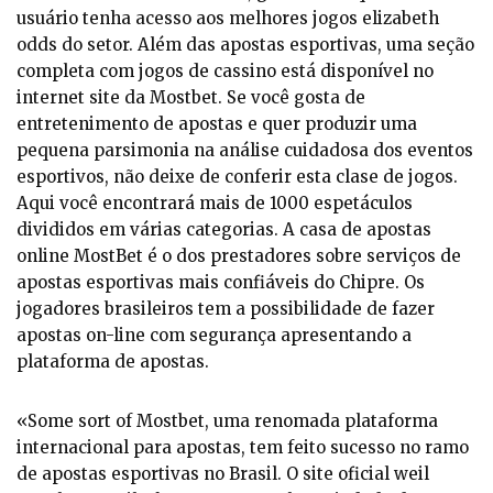
usuário tenha acesso aos melhores jogos elizabeth
odds do setor. Além das apostas esportivas, uma seção
completa com jogos de cassino está disponível no
internet site da Mostbet. Se você gosta de
entretenimento de apostas e quer produzir uma
pequena parsimonia na análise cuidadosa dos eventos
esportivos, não deixe de conferir esta clase de jogos.
Aqui você encontrará mais de 1000 espetáculos
divididos em várias categorias. A casa de apostas
online MostBet é o dos prestadores sobre serviços de
apostas esportivas mais confiáveis do Chipre. Os
jogadores brasileiros tem a possibilidade de fazer
apostas on-line com segurança apresentando a
plataforma de apostas.
«Some sort of Mostbet, uma renomada plataforma
internacional para apostas, tem feito sucesso no ramo
de apostas esportivas no Brasil. O site oficial weil