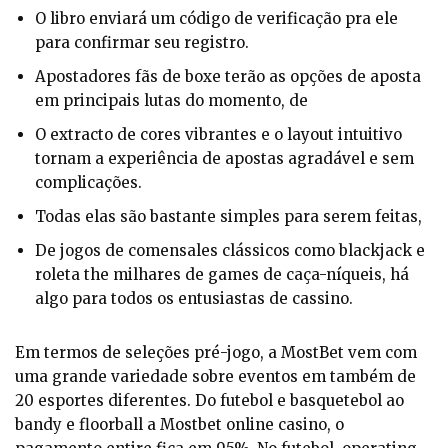
O libro enviará um código de verificação pra ele
para confirmar seu registro.
Apostadores fãs de boxe terão as opções de aposta
em principais lutas do momento, de
O extracto de cores vibrantes e o layout intuitivo
tornam a experiência de apostas agradável e sem
complicações.
Todas elas são bastante simples para serem feitas,
De jogos de comensales clássicos como blackjack e
roleta the milhares de games de caça-níqueis, há
algo para todos os entusiastas de cassino.
Em termos de seleções pré-jogo, a MostBet vem com
uma grande variedade sobre eventos em também de
20 esportes diferentes. Do futebol e basquetebol ao
bandy e floorball a Mostbet online casino, o