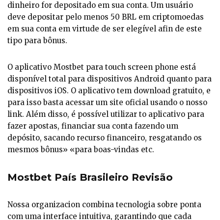
dinheiro for depositado em sua conta. Um usuário
deve depositar pelo menos 50 BRL em criptomoedas
em sua conta em virtude de ser elegível afin de este
tipo para bônus.
O aplicativo Mostbet para touch screen phone está
disponível total para dispositivos Android quanto para
dispositivos iOS. O aplicativo tem download gratuito, e
para isso basta acessar um site oficial usando o nosso
link. Além disso, é possível utilizar to aplicativo para
fazer apostas, financiar sua conta fazendo um
depósito, sacando recurso financeiro, resgatando os
mesmos bônus» «para boas-vindas etc.
Mostbet País Brasileiro Revisão
Nossa organizacion combina tecnologia sobre ponta
com uma interface intuitiva, garantindo que cada