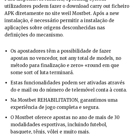
utilizadores podem fazer o download carry out ficheiro
APK diretamente no site weil Mostbet. Após a new
instalação, é necessário permitir a instalação de
aplicações sobre origens desconhecidas nas
definições do mecanismo.
Os apostadores têm a possibilidade de fazer
apostas no vencedor, not any total de models, no
método para finalização e zero» «round em que
some sort of luta terminará.
Estas funcionalidades podem ser ativadas através
do e mail ou do número de telemóvel conta à conta.
Na Mostbet REHABILITATION, garantimos uma
experiência de jogo completa e segura.
O Mostbet oferece apostas no ano de mais de 30
modalidades esportivas, incluindo futebol,
basquete, tênis, vôlei e muito mais.