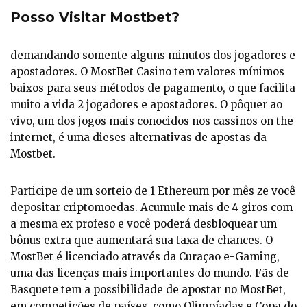
Posso Visitar Mostbet?
demandando somente alguns minutos dos jogadores e
apostadores. O MostBet Casino tem valores mínimos
baixos para seus métodos de pagamento, o que facilita
muito a vida 2 jogadores e apostadores. O pôquer ao
vivo, um dos jogos mais conocidos nos cassinos on the
internet, é uma dieses alternativas de apostas da
Mostbet.
Participe de um sorteio de 1 Ethereum por mês ze você
depositar criptomoedas. Acumule mais de 4 giros com
a mesma ex profeso e você poderá desbloquear um
bônus extra que aumentará sua taxa de chances. O
MostBet é licenciado através da Curaçao e-Gaming,
uma das licenças mais importantes do mundo. Fãs de
Basquete tem a possibilidade de apostar no MostBet,
em competições de países, como Olimpíadas e Copa do