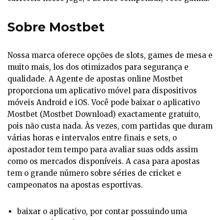
Sobre Mostbet
Nossa marca oferece opções de slots, games de mesa e
muito mais, los dos otimizados para segurança e
qualidade. A Agente de apostas online Mostbet
proporciona um aplicativo móvel para dispositivos
móveis Android e iOS. Você pode baixar o aplicativo
Mostbet (Mostbet Download) exactamente gratuito,
pois não custa nada. Às vezes, com partidas que duram
várias horas e intervalos entre finais e sets, o
apostador tem tempo para avaliar suas odds assim
como os mercados disponíveis. A casa para apostas
tem o grande número sobre séries de cricket e
campeonatos na apostas esportivas.
baixar o aplicativo, por contar possuindo uma