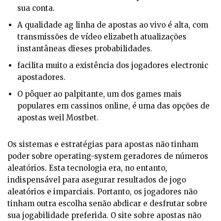
sua conta.
A qualidade ag linha de apostas ao vivo é alta, com
transmissões de vídeo elizabeth atualizações
instantâneas dieses probabilidades.
facilita muito a existência dos jogadores electronic
apostadores.
O pôquer ao palpitante, um dos games mais
populares em cassinos online, é uma das opções de
apostas weil Mostbet.
Os sistemas e estratégias para apostas não tinham
poder sobre operating-system geradores de números
aleatórios. Esta tecnologia era, no entanto,
indispensável para asegurar resultados de jogo
aleatórios e imparciais. Portanto, os jogadores não
tinham outra escolha senão abdicar e desfrutar sobre
sua jogabilidade preferida. O site sobre apostas não