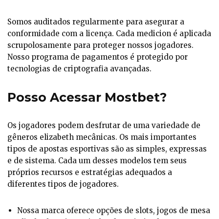
Somos auditados regularmente para asegurar a
conformidade com a licença. Cada medicion é aplicada
scrupolosamente para proteger nossos jogadores.
Nosso programa de pagamentos é protegido por
tecnologias de criptografia avançadas.
Posso Acessar Mostbet?
Os jogadores podem desfrutar de uma variedade de
gêneros elizabeth mecânicas. Os mais importantes
tipos de apostas esportivas são as simples, expressas
e de sistema. Cada um desses modelos tem seus
próprios recursos e estratégias adequados a
diferentes tipos de jogadores.
Nossa marca oferece opções de slots, jogos de mesa