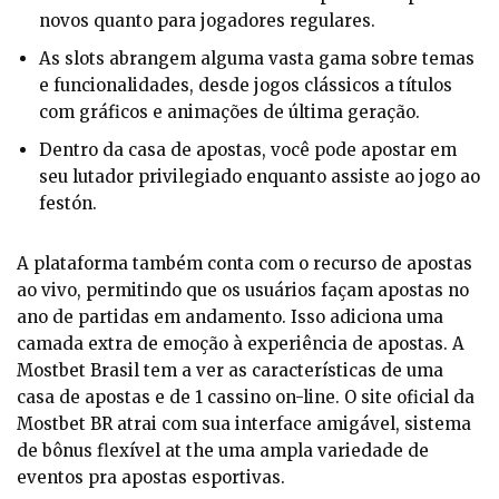
novos quanto para jogadores regulares.
As slots abrangem alguma vasta gama sobre temas
e funcionalidades, desde jogos clássicos a títulos
com gráficos e animações de última geração.
Dentro da casa de apostas, você pode apostar em
seu lutador privilegiado enquanto assiste ao jogo ao
festón.
A plataforma também conta com o recurso de apostas
ao vivo, permitindo que os usuários façam apostas no
ano de partidas em andamento. Isso adiciona uma
camada extra de emoção à experiência de apostas. A
Mostbet Brasil tem a ver as características de uma
casa de apostas e de 1 cassino on-line. O site oficial da
Mostbet BR atrai com sua interface amigável, sistema
de bônus flexível at the uma ampla variedade de
eventos pra apostas esportivas.