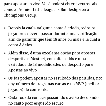
para apostar ao vivo. Você poderá obter eventos tais
como a Premier Little league, a Bundesliga ou a
Champions Group.
Depois la cual» «alguma conta é criada, todos os
jogadores devem passar durante uma verificação
afin de garantir que têm 18 anos ou mais e la cual a
conta é deles.
Além disso, é uma excelente opção para apostas
desportivas Mostbet, com altas odds e uma
variedade de 18 modalidades de desporto para
Apostas ao Vivo.
Os fãs podem apostar no resultado das partidas, not
any número de frags, nas cartas e no MVP (melhor
jogador) do confronto.
Cada rodada começa possuindo o avião decolando
no canto poor esquerdo escuro.