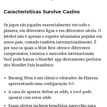
Características Survive Casino
Os jogos são jogados essencialmente em todo o
planeta, em diferentes ligas e em diferentes níveis. O
futebol não é apenas o esporte néanmoins popular em
nosso país, contudo também internacionalmente. É
por isso os quais a Most Best oferece diferentes
campeonatos, torneios e mercados internacionais.
Você pode baixar o MostBet app diretamente perform
site MostBet País brasileiro.
Burning Wins é um clássico «frutado» da Playson
apresentando uma configuração 3×3.
A casa de apostas define as odds, e você pode
apostar com estas odds.
Essas ofertas incluem benefícios parecchio para