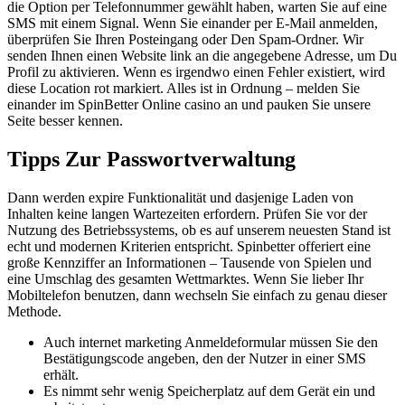
die Option per Telefonnummer gewählt haben, warten Sie auf eine
SMS mit einem Signal. Wenn Sie einander per E-Mail anmelden,
überprüfen Sie Ihren Posteingang oder Den Spam-Ordner. Wir
senden Ihnen einen Website link an die angegebene Adresse, um Du
Profil zu aktivieren. Wenn es irgendwo einen Fehler existiert, wird
diese Location rot markiert. Alles ist in Ordnung – melden Sie
einander im SpinBetter Online casino an und pauken Sie unsere
Seite besser kennen.
Tipps Zur Passwortverwaltung
Dann werden expire Funktionalität und dasjenige Laden von
Inhalten keine langen Wartezeiten erfordern. Prüfen Sie vor der
Nutzung des Betriebssystems, ob es auf unserem neuesten Stand ist
echt und modernen Kriterien entspricht. Spinbetter offeriert eine
große Kennziffer an Informationen – Tausende von Spielen und
eine Umschlag des gesamten Wettmarktes. Wenn Sie lieber Ihr
Mobiltelefon benutzen, dann wechseln Sie einfach zu genau dieser
Methode.
Auch internet marketing Anmeldeformular müssen Sie den
Bestätigungscode angeben, den der Nutzer in einer SMS
erhält.
Es nimmt sehr wenig Speicherplatz auf dem Gerät ein und