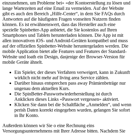
einzunehmen, um Probleme bei» «der Kontoerstellung zu lösen und
lange Wartezeiten auf eine Email zu vermeiden. Auf der Website
gibt es auch den Bereich „Hilfe-Center“, in dem Sie FAQs durch
Antworten auf die häufigsten Fragen vonseiten Nutzern finden
können. Es ist erwähnenswert, dass das Hersteller auch eine
spezielle Spinbetter-App anbietet, die Sie kostenlos auf Ihren
Smartphones und Tablets herunterladen können. Die App ist mit
allen innovativen iOS- und Android-Geräten kompatibel und muss
auf der offiziellen Spinbetter-Website heruntergeladen werden. Die
mobile Application bietet alle Features und Features der Standard-
Website und loath ein Design, dasjenige der Browser-Version für
mobile Geräte ähnelt.
Ein Spieler, der dieses Verfahren verweigert, kann in Zukunft
wirklich nicht mehr auf living area Service zählen.
Darüber hinaus entsprechen pass away Prämienbeträge nur
ungenau dem aktuellen Kurs.
Die SpinBetter-Passwortwiederherstellung ist durch
Anklicken dieses Links «Passwort vergessen» aktiviert.
Klicken Sie dann bei die Schaltfläche „Anmelden“, und wenn
perish Daten korrekt eingegeben wurden, gelangen Sie sofort
in Ihr Konto.
Außerdem können wir Sie o eine Rechnung eins
Versorgungsunternehmens mit Ihrer Adresse bitten. Nachdem Sie