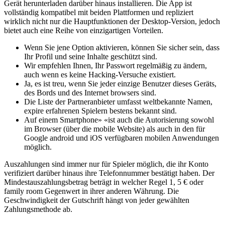
Gerät herunterladen darüber hinaus installieren. Die App ist
vollständig kompatibel mit beiden Plattformen und repliziert
wirklich nicht nur die Hauptfunktionen der Desktop-Version, jedoch
bietet auch eine Reihe von einzigartigen Vorteilen.
Wenn Sie jene Option aktivieren, können Sie sicher sein, dass
Ihr Profil und seine Inhalte geschützt sind.
Wir empfehlen Ihnen, Ihr Passwort regelmäßig zu ändern,
auch wenn es keine Hacking-Versuche existiert.
Ja, es ist treu, wenn Sie jeder einzige Benutzer dieses Geräts,
des Bords und des Internet browsers sind.
Die Liste der Partneranbieter umfasst weltbekannte Namen,
expire erfahrenen Spielern bestens bekannt sind.
Auf einem Smartphone» «ist auch die Autorisierung sowohl
im Browser (über die mobile Website) als auch in den für
Google android und iOS verfügbaren mobilen Anwendungen
möglich.
Auszahlungen sind immer nur für Spieler möglich, die ihr Konto
verifiziert darüber hinaus ihre Telefonnummer bestätigt haben. Der
Mindestauszahlungsbetrag beträgt in welcher Regel 1, 5 € oder
family room Gegenwert in ihrer anderen Währung. Die
Geschwindigkeit der Gutschrift hängt von jeder gewählten
Zahlungsmethode ab.