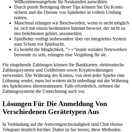
Willkommensangebote für Neukunden auswählen.
Durch perish Befolgung dieser Tips können Sie Du Konto
sichern und die Dienste von Spinbetter in vollem Umfang
nutzen.
Manchmal erlangen wir Beschwerden, wenn es nicht möglich
ist, sich mit einem bestimmten Internet browser, der nicht zu
den beliebtesten gehört, anzumelden.
SpinBetter verfügt insbesondere über ein integriertes System
zum Schutz vor Spielsucht.
Es besteht die Möglichkeit, ”» «“inside sozialen Netzwerken
beroende zu sein, erlangen eine Vergütung für sie.
Für eingehende Zahlungen können Sie Bankkarten, elektronische
Zahlungssysteme und Geldbörsen sowie Kryptowährungen
verwenden. Die Währung des Kontos, von dem jeder Spieler eine
Löhnung sendet, muss bei weitem nicht unbedingt mit der Währung
des Spielkontos übereinstimmen. Falls erforderlich, nehmen die
Zahlungssysteme die Umrechnung auch vor.
Lösungen Für Die Anmeldung Von
Verschiedenen Gerätetypen Aus
In Verbindung auf die Antwortgeschwindigkeit sind Chat ebenso
Telegram deutlich leichter. Daher ist fue besser, diese Methoden