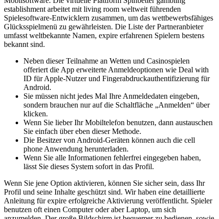
Mobilsoftware. Die virtuelle Plattform Spinbetter gambling
establishment arbeitet mit living room weltweit führenden
Spielesoftware-Entwicklern zusammen, um das wettbewerbsfähiges
Glücksspielmenü zu gewährleisten. Die Liste der Partneranbieter
umfasst weltbekannte Namen, expire erfahrenen Spielern bestens
bekannt sind.
Neben dieser Teilnahme an Wetten und Casinospielen
offeriert die App erweiterte Anmeldeoptionen wie Deal with
ID für Apple-Nutzer und Fingerabdruckauthentifizierung für
Android.
Sie müssen nicht jedes Mal Ihre Anmeldedaten eingeben,
sondern brauchen nur auf die Schaltfläche „Anmelden“ über
klicken.
Wenn Sie lieber Ihr Mobiltelefon benutzen, dann austauschen
Sie einfach über eben dieser Methode.
Die Besitzer von Android-Geräten können auch die cell
phone Anwendung herunterladen.
Wenn Sie alle Informationen fehlerfrei eingegeben haben,
lässt Sie dieses System sofort in das Profil.
Wenn Sie jene Option aktivieren, können Sie sicher sein, dass Ihr
Profil und seine Inhalte geschützt sind. Wir haben eine detaillierte
Anleitung für expire erfolgreiche Aktivierung veröffentlicht. Spieler
benutzen oft einen Computer oder aber Laptop, um sich
anzumelden. Der große Bildschirm ist bequemer zu bedienen, sowie