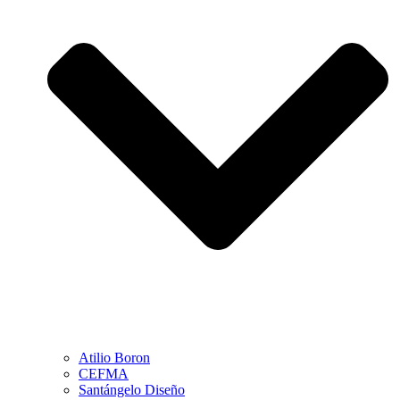
Atilio Boron
CEFMA
Santángelo Diseño