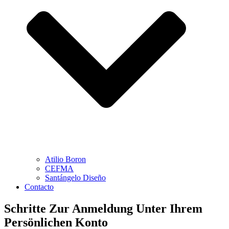
Atilio Boron
CEFMA
Santángelo Diseño
Contacto
Schritte Zur Anmeldung Unter Ihrem
Persönlichen Konto