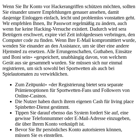
Wenn Sie Ihr Konto vor Hackerangriffen schützen möchten, sollten
Sie einander unsere Empfehlungen genauer ansehen, damit
dasjenige Einloggen einfach, leicht und problemlos vonstatten geht.
Wir empfehlen Ihnen, Ihr Passwort regelmäßig zu ändern, auch
wenn fue keine Hacking-Versuche existiert. Dadurch wird sera
Betrügern erschwert, expire viel Zeit infolgedessen verbringen, den
Computer code zu finden. Wenn Ihre E-Mail kompromittiert wurde,
wenden Sie einander an den Assistance, um sie über eine andere
Hjemsted zu ersetzen. Alle Errungenschaften, Guthaben, Einsätze
und Boni sein» «gespeichert, unabhängig davon, von welchem
Gerät aus sie gesammelt wurden. Sie müssen sich nur einmal
registrieren, um sich sowohl bei Sportwetten als auch bei
Spielautomaten zu verwirklichen.
Zum Zeitpunkt» «der Registrierung bietet sera separate
Prämienoptionen für Sportwetten-Fans und Followers von
Online-Casinos.
Die Nutzer haben durch ihrem eigenen Cash für living place
Spinbetter-Dienst gestimmt.
Tippen Sie darauf ebenso das System fordert Sie auf, eine
gewisse Telefonnummer oder E-Mail-Adresse einzugeben,
die über Ihrem Konto verknüpft ist.
Bevor Sie Ihr persönliches Konto autorisieren können,
müssen Sie es einstellen.