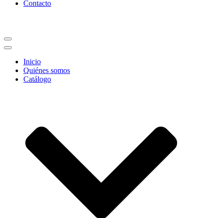
Contacto
Menú
de
Menú
navegación
de
Inicio
navegación
Quiénes somos
Catálogo