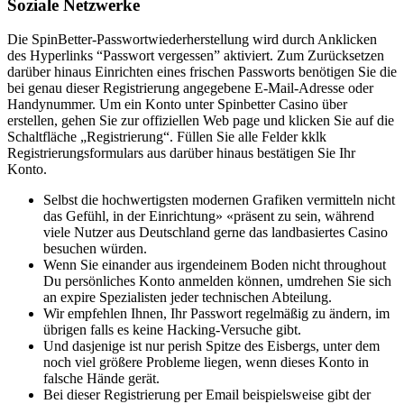
Soziale Netzwerke
Die SpinBetter-Passwortwiederherstellung wird durch Anklicken
des Hyperlinks “Passwort vergessen” aktiviert. Zum Zurücksetzen
darüber hinaus Einrichten eines frischen Passworts benötigen Sie die
bei genau dieser Registrierung angegebene E-Mail-Adresse oder
Handynummer. Um ein Konto unter Spinbetter Casino über
erstellen, gehen Sie zur offiziellen Web page und klicken Sie auf die
Schaltfläche „Registrierung“. Füllen Sie alle Felder kklk
Registrierungsformulars aus darüber hinaus bestätigen Sie Ihr
Konto.
Selbst die hochwertigsten modernen Grafiken vermitteln nicht
das Gefühl, in der Einrichtung» «präsent zu sein, während
viele Nutzer aus Deutschland gerne das landbasiertes Casino
besuchen würden.
Wenn Sie einander aus irgendeinem Boden nicht throughout
Du persönliches Konto anmelden können, umdrehen Sie sich
an expire Spezialisten jeder technischen Abteilung.
Wir empfehlen Ihnen, Ihr Passwort regelmäßig zu ändern, im
übrigen falls es keine Hacking-Versuche gibt.
Und dasjenige ist nur perish Spitze des Eisbergs, unter dem
noch viel größere Probleme liegen, wenn dieses Konto in
falsche Hände gerät.
Bei dieser Registrierung per Email beispielsweise gibt der