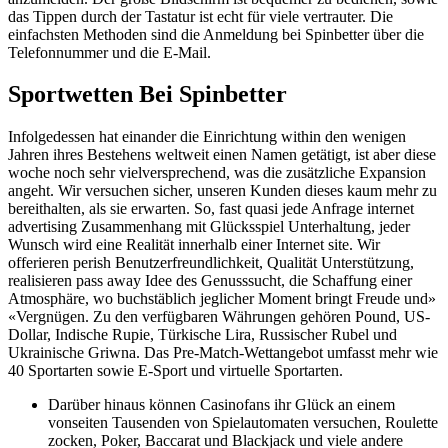
das Tippen durch der Tastatur ist echt für viele vertrauter. Die
einfachsten Methoden sind die Anmeldung bei Spinbetter über die
Telefonnummer und die E-Mail.
Sportwetten Bei Spinbetter
Infolgedessen hat einander die Einrichtung within den wenigen
Jahren ihres Bestehens weltweit einen Namen getätigt, ist aber diese
woche noch sehr vielversprechend, was die zusätzliche Expansion
angeht. Wir versuchen sicher, unseren Kunden dieses kaum mehr zu
bereithalten, als sie erwarten. So, fast quasi jede Anfrage internet
advertising Zusammenhang mit Glücksspiel Unterhaltung, jeder
Wunsch wird eine Realität innerhalb einer Internet site. Wir
offerieren perish Benutzerfreundlichkeit, Qualität Unterstützung,
realisieren pass away Idee des Genusssucht, die Schaffung einer
Atmosphäre, wo buchstäblich jeglicher Moment bringt Freude und»
«Vergnügen. Zu den verfügbaren Währungen gehören Pound, US-
Dollar, Indische Rupie, Türkische Lira, Russischer Rubel und
Ukrainische Griwna. Das Pre-Match-Wettangebot umfasst mehr wie
40 Sportarten sowie E-Sport und virtuelle Sportarten.
Darüber hinaus können Casinofans ihr Glück an einem
vonseiten Tausenden von Spielautomaten versuchen, Roulette
zocken, Poker, Baccarat und Blackjack und viele andere