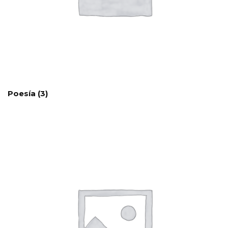
Poesía
(3)