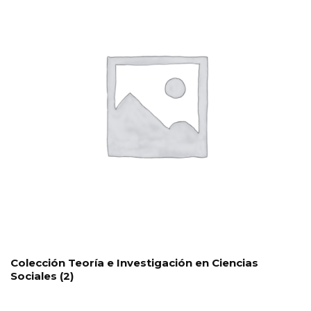
Colección Teoría e Investigación en Ciencias
Sociales
(2)