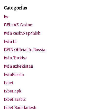
Categorías
1w
1Win AZ Casino
1win casino spanish
1win fr
1WIN Official In Russia
1win Turkiye
1win uzbekistan
1winRussia
1xbet
1xbet apk
1xbet arabic
1xbet Bangladesh