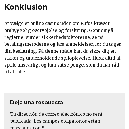
Konklusion
At vælge et online casino uden om Rufus kræver
omhyggelig overvejelse og forskning. Gennemgå
reglerne, vurder sikkerhedsfaktorerne, se på
betalingsmetoderne og læs anmeldelser, før du tager
din beslutning. På denne måde kan du sikre dig en
sikker og underholdende spiloplevelse. Husk altid at
spille ansvarligt og kun satse penge, som du har råd
til at tabe.
Deja una respuesta
Tu dirección de correo electrónico no será
publicada.
Los campos obligatorios están
marcados con
*