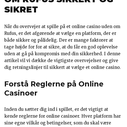
SIKRET
Når du overvejer at spille på et online casino uden om
Rufus, er det afgørende at vælge en platform, der er
både sikker og pålidelig. Der er mange faktorer at
tage højde for for at sikre, at du får en god oplevelse
uden at gå på kompromis med din sikkerhed. I denne
artikel vil vi dække de vigtigste overvejelser og give
dig retningslinjer til sikkert at vælge et online casino.
Forstå Reglerne på Online
Casinoer
Inden du sætter dig ind i spillet, er det vigtigt at
kende reglerne for online casinoer. Hver platform har
sine egne vilkår og betingelser, som du skal være