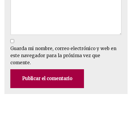
Guarda mi nombre, correo electrónico y web en
este navegador para la próxima vez que
comente.