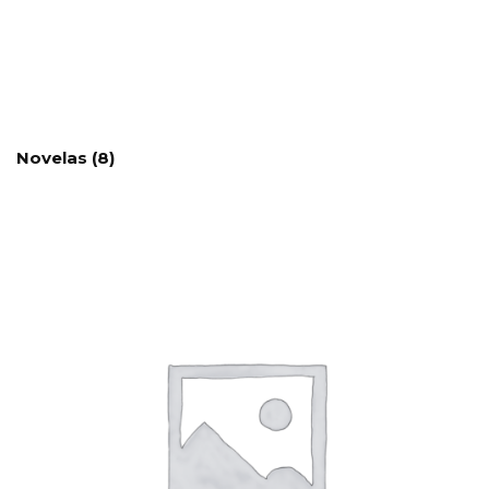
Novelas
(8)