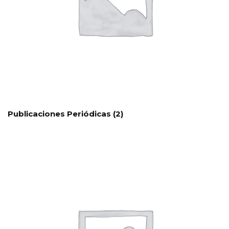
Publicaciones Periódicas
(2)