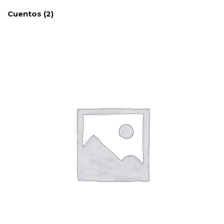
Cuentos
(2)