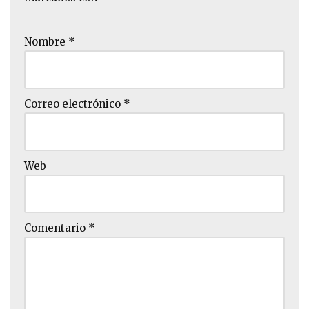
Nombre
*
Correo electrónico
*
Web
Comentario
*