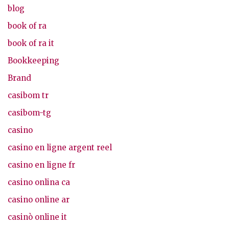
blog
book of ra
book of ra it
Bookkeeping
Brand
casibom tr
casibom-tg
casino
casino en ligne argent reel
casino en ligne fr
casino onlina ca
casino online ar
casinò online it