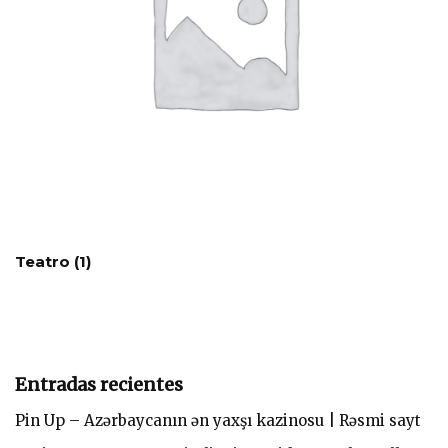
Teatro
(1)
Entradas recientes
Pin Up – Azərbaycanın ən yaxşı kazinosu | Rəsmi sayt