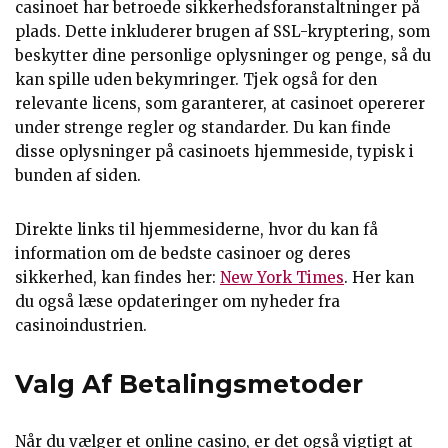
casinoet har betroede sikkerhedsforanstaltninger på
plads. Dette inkluderer brugen af SSL-kryptering, som
beskytter dine personlige oplysninger og penge, så du
kan spille uden bekymringer. Tjek også for den
relevante licens, som garanterer, at casinoet opererer
under strenge regler og standarder. Du kan finde
disse oplysninger på casinoets hjemmeside, typisk i
bunden af siden.
Direkte links til hjemmesiderne, hvor du kan få
information om de bedste casinoer og deres
sikkerhed, kan findes her:
New York Times
. Her kan
du også læse opdateringer om nyheder fra
casinoindustrien.
Valg Af Betalingsmetoder
Når du vælger et online casino, er det også vigtigt at