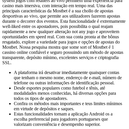
system jogos com retailers ao vivo permitem uma experiência para
casino mais imersiva, com interação em tempo real. Uma das
principais características da Mostbet é a sua chollo de apostas
desportivas ao vivo, que permite aos utilizadores fazerem apostas
durante o decorrer dos eventos. Esta funcionalidade é extremamente
well-liked entre os apostadores, pois possibilita o qual reajam
rapidamente a new qualquer alteração not any jogo e aproveitem
oportunidades em speed real. Com sua conta pronta at the bônus
resgatado, explore a variedade para jogos e opções de apostas do
Mostbet. Nossa pesquisa mostra que some sort of Mostbet é 1
cassino online confiável e seguro possuindo um método de apostas
transparente, depósito mínimo, excelentes serviços e criptografia
SSL.
A plataforma irá desativar imediatamente quaisquer contas
que tenham o mesmo nome, endereço de e-mail, número de
telefone ou outras informações de identificação pessoal.
Desde esportes populares como futebol e tênis, até
modalidades menos conhecidas, há diversas opções para
todos os tipos de apostadores.
Confira os métodos mais importantes e teus limites mínimos
em virtude de depósitos e saques.
Estas funcionalidades tornam a aplicação Android os a
escolha preferencial para jogadores portugueses que
valorizam conveniência e desempenho superior.