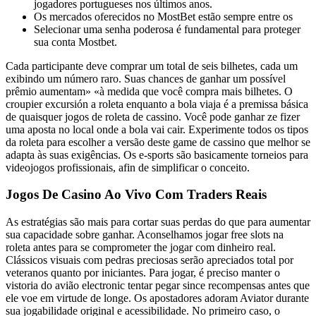
jogadores portugueses nos últimos anos.
Os mercados oferecidos no MostBet estão sempre entre os
Selecionar uma senha poderosa é fundamental para proteger
sua conta Mostbet.
Cada participante deve comprar um total de seis bilhetes, cada um
exibindo um número raro. Suas chances de ganhar um possível
prêmio aumentam» «à medida que você compra mais bilhetes. O
croupier excursión a roleta enquanto a bola viaja é a premissa básica
de quaisquer jogos de roleta de cassino. Você pode ganhar ze fizer
uma aposta no local onde a bola vai cair. Experimente todos os tipos
da roleta para escolher a versão deste game de cassino que melhor se
adapta às suas exigências. Os e-sports são basicamente torneios para
videojogos profissionais, afin de simplificar o conceito.
Jogos De Casino Ao Vivo Com Traders Reais
As estratégias são mais para cortar suas perdas do que para aumentar
sua capacidade sobre ganhar. Aconselhamos jogar free slots na
roleta antes para se comprometer the jogar com dinheiro real.
Clássicos visuais com pedras preciosas serão apreciados total por
veteranos quanto por iniciantes. Para jogar, é preciso manter o
vistoria do avião electronic tentar pegar since recompensas antes que
ele voe em virtude de longe. Os apostadores adoram Aviator durante
sua jogabilidade original e acessibilidade. No primeiro caso, o