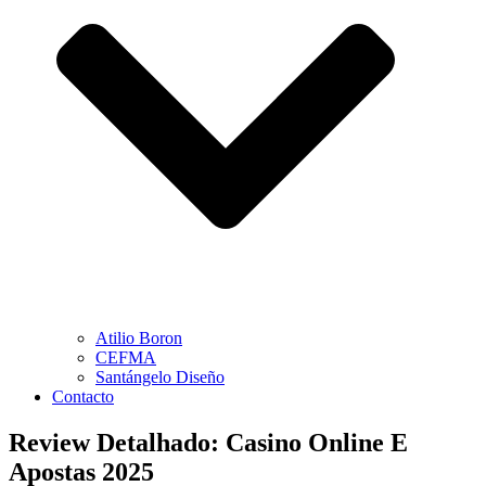
Atilio Boron
CEFMA
Santángelo Diseño
Contacto
Review Detalhado: Casino Online E
Apostas 2025