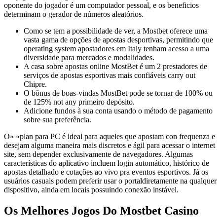
oponente do jogador é um computador pessoal, e os beneficios
determinam o gerador de números aleatórios.
Como se tem a possibilidade de ver, a Mostbet oferece uma
vasta gama de opções de apostas desportivas, permitindo que
operating system apostadores em Italy tenham acesso a uma
diversidade para mercados e modalidades.
A casa sobre apostas online MostBet é um 2 prestadores de
serviços de apostas esportivas mais confiáveis carry out
Chipre.
O bônus de boas-vindas MostBet pode se tornar de 100% ou
de 125% not any primeiro depósito.
Adicione fundos à sua conta usando o método de pagamento
sobre sua preferência.
O» «plan para PC é ideal para aqueles que apostam con frequenza e
desejam alguma maneira mais discretos e ágil para acessar o internet
site, sem depender exclusivamente de navegadores. Algumas
características do aplicativo incluem login automático, histórico de
apostas detalhado e cotações ao vivo pra eventos esportivos. Já os
usuários casuais podem preferir usar o portaldiretamente na qualquer
dispositivo, ainda em locais possuindo conexão instável.
Os Melhores Jogos Do Mostbet Casino