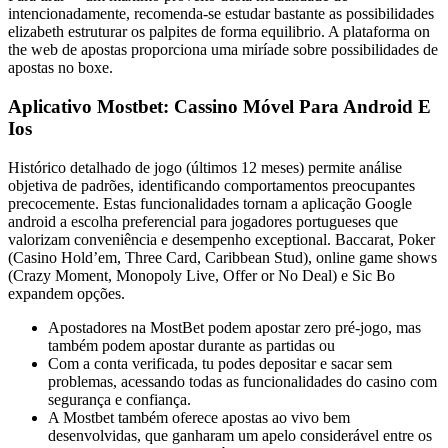
intencionadamente, recomenda-se estudar bastante as possibilidades
elizabeth estruturar os palpites de forma equilibrio. A plataforma on
the web de apostas proporciona uma miríade sobre possibilidades de
apostas no boxe.
Aplicativo Mostbet: Cassino Móvel Para Android E
Ios
Histórico detalhado de jogo (últimos 12 meses) permite análise
objetiva de padrões, identificando comportamentos preocupantes
precocemente. Estas funcionalidades tornam a aplicação Google
android a escolha preferencial para jogadores portugueses que
valorizam conveniência e desempenho exceptional. Baccarat, Poker
(Casino Hold’em, Three Card, Caribbean Stud), online game shows
(Crazy Moment, Monopoly Live, Offer or No Deal) e Sic Bo
expandem opções.
Apostadores na MostBet podem apostar zero pré-jogo, mas
também podem apostar durante as partidas ou
Com a conta verificada, tu podes depositar e sacar sem
problemas, acessando todas as funcionalidades do casino com
segurança e confiança.
A Mostbet também oferece apostas ao vivo bem
desenvolvidas, que ganharam um apelo considerável entre os