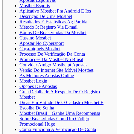
Apostas Esportivas
Mostbet Esports
Aplicativo Mostbet Pra Android E Ios
Descrição De Uma Mostbet
Resultados E Estatísticas Ag Partida
Método 3: Registro Via E-mail
Bônus De Boas-vindas Da Mostbet
Cassino Mostbet
Apostar No Cybersport
Caça-níqueis Mostbet
Processo De Verificação Da Conta
Promoções Da Mostbet No Brasil
Convidar Amigo Mostbetpt Apostas
Versão Do Internet Site Móvel Mostbet
As Melhores Apostas Online
Mostbet Login
Opções De Apostas
Guia Detalhado A Respeito De O Registro
Mostbet
Dicas Em Virtude De O Cadastro Mostbet E
Escolha De Senha
Mostbet Brasil – Ganhe Uma Recompensa
Sobre Boas-vindas Com Um Código
Promocional Huge
Como Funciona A Verificação De Conta