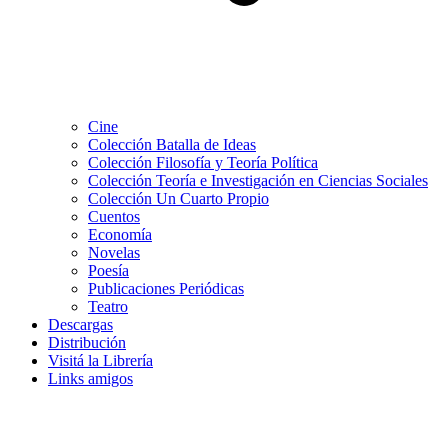
Cine
Colección Batalla de Ideas
Colección Filosofía y Teoría Política
Colección Teoría e Investigación en Ciencias Sociales
Colección Un Cuarto Propio
Cuentos
Economía
Novelas
Poesía
Publicaciones Periódicas
Teatro
Descargas
Distribución
Visitá la Librería
Links amigos