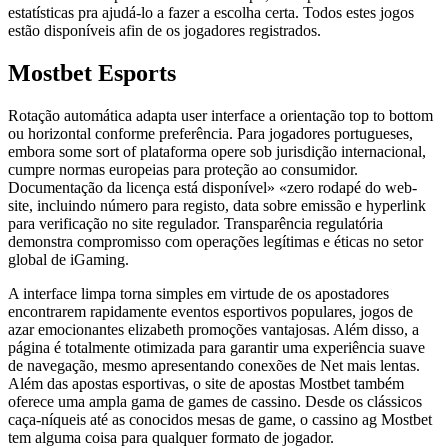
estatísticas pra ajudá-lo a fazer a escolha certa. Todos estes jogos
estão disponíveis afin de os jogadores registrados.
Mostbet Esports
Rotação automática adapta user interface a orientação top to bottom
ou horizontal conforme preferência. Para jogadores portugueses,
embora some sort of plataforma opere sob jurisdição internacional,
cumpre normas europeias para proteção ao consumidor.
Documentação da licença está disponível» «zero rodapé do web-
site, incluindo número para registo, data sobre emissão e hyperlink
para verificação no site regulador. Transparência regulatória
demonstra compromisso com operações legítimas e éticas no setor
global de iGaming.
A interface limpa torna simples em virtude de os apostadores
encontrarem rapidamente eventos esportivos populares, jogos de
azar emocionantes elizabeth promoções vantajosas. Além disso, a
página é totalmente otimizada para garantir uma experiência suave
de navegação, mesmo apresentando conexões de Net mais lentas.
Além das apostas esportivas, o site de apostas Mostbet também
oferece uma ampla gama de games de cassino. Desde os clássicos
caça-níqueis até as conocidos mesas de game, o cassino ag Mostbet
tem alguma coisa para qualquer formato de jogador.