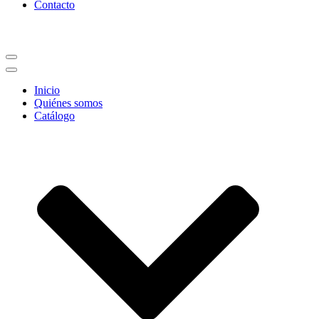
Contacto
Menú
de
Menú
navegación
de
Inicio
navegación
Quiénes somos
Catálogo