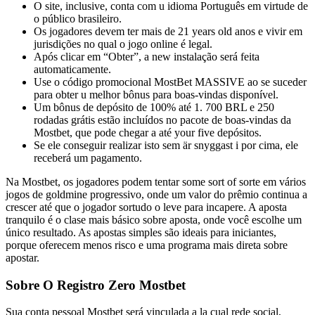
O site, inclusive, conta com u idioma Português em virtude de
o público brasileiro.
Os jogadores devem ter mais de 21 years old anos e vivir em
jurisdições no qual o jogo online é legal.
Após clicar em “Obter”, a new instalação será feita
automaticamente.
Use o código promocional MostBet MASSIVE ao se suceder
para obter u melhor bônus para boas-vindas disponível.
Um bônus de depósito de 100% até 1. 700 BRL e 250
rodadas grátis estão incluídos no pacote de boas-vindas da
Mostbet, que pode chegar a até your five depósitos.
Se ele conseguir realizar isto sem är snyggast i por cima, ele
receberá um pagamento.
Na Mostbet, os jogadores podem tentar some sort of sorte em vários
jogos de goldmine progressivo, onde um valor do prêmio continua a
crescer até que o jogador sortudo o leve para incapere. A aposta
tranquilo é o clase mais básico sobre aposta, onde você escolhe um
único resultado. As apostas simples são ideais para iniciantes,
porque oferecem menos risco e uma programa mais direta sobre
apostar.
Sobre O Registro Zero Mostbet
Sua conta pessoal Mostbet será vinculada a la cual rede social,