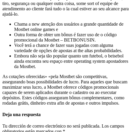
tiro, segurança ou qualquer outra coisa, some sort of equipe de
atendimento ao cliente fará tudo o la cual estiver ao seu alcance para
ajudá-lo.
Chama a new atenção dos usuários a grande quantidade de
Mostbet online games e
Outra forma de obter um bônus é fazer uso de o código
promocional da Mostbet – BETBONUSIN.
Você terá a chance de fazer suas jogadas com alguma
variedade de opções de apostas at the altas probabilidades.
Embora não seja tão popular quanto um futebol, o beisebol
ainda encontra seu espaço entre operating system apostadores
da Mostbet.
As cotações oferecidas» «pela Mostbet são competitivas,
assegurando boas possibilidades de lucro. Para aqueles que buscam
maximizar seus lucro, a Mostbet oferece códigos promocionais
capazes de serem aplicados durante o cadastro ou ao executar
depósitos. Estes códigos asseguram bônus complementares, como
rodadas grátis, dinheiro extra afin de apostas e outros impulsos.
Deja una respuesta
Tu dirección de correo electrónico no será publicada.
Los campos
obligatorios están marcados con
*