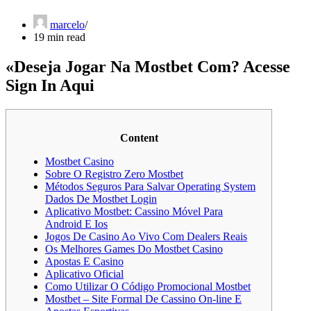
marcelo
19 min read
«Deseja Jogar Na Mostbet Com? Acesse
Sign In Aqui
Content
Mostbet Casino
Sobre O Registro Zero Mostbet
Métodos Seguros Para Salvar Operating System
Dados De Mostbet Login
Aplicativo Mostbet: Cassino Móvel Para
Android E Ios
Jogos De Casino Ao Vivo Com Dealers Reais
Os Melhores Games Do Mostbet Casino
Apostas E Casino
Aplicativo Oficial
Como Utilizar O Código Promocional Mostbet
Mostbet – Site Formal De Cassino On-line E