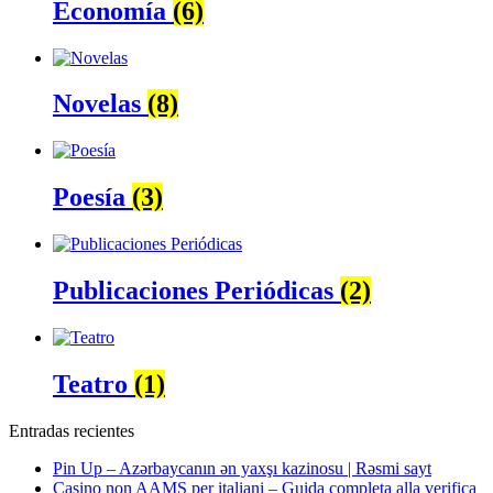
Economía
(6)
Novelas
(8)
Poesía
(3)
Publicaciones Periódicas
(2)
Teatro
(1)
Entradas recientes
Pin Up – Azərbaycanın ən yaxşı kazinosu | Rəsmi sayt
Casino non AAMS per italiani – Guida completa alla verifica