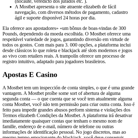
(nocaute, veredicto dos jurados etc. ).
A Mostbet apresenta o site atraente elizabeth de fácil
navegação, com diversos métodos de pagamento, cadastro
ágil e suporte disponível 24 horas por dia.
Ela oferece aos apostadores» «um bônus de boas-vindas de 300
Pounds, dependendo da moeda escolhida. O Mostbet oferece uma
respeitável variedade de jogos, garantindo diversão em virtude de
todos os gostos. Com mais para 3. 000 opções, a plataforma inclui
desde clássicos lo que roleta e blackjack até slots modernos e jogos
ao vivo com retailers reais. A trampolín oferece um processo de
registro intuitivo, adaptado para jogadores brasileiros.
Apostas E Casino
A Mostbet tem um inspección de conta simples, o que é uma grande
vantagem. A Mostbet proíbe some sort of abertura de alguma
segunda conta — o que cuenta que se você tem atualmente alguma
conta Mostbet, você não tem permissão para criar outra conta. Isso é
feito para impedir grandes abusos perform sistema e violações dos
Termos elizabeth Condições da Mostbet. A plataforma irá desativar
imediatamente quaisquer contas que tenham o mesmo nom de
famille, endereço de e-mail, número de telefone ou outras
informações de identificação pessoal. No jogo discretos, mas ao
mesmo tempo emocionante do blackjack, você deve conseguir