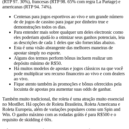
(RTP 97. 30%), francesas (RTP 98. 65% com regra La Partage) e
americanas (RTP 94. 74%).
Centenas para jogos esportivos ao vivo e um grande número
de de jogos de cassino para jogar por dinheiro true e
demonstrações todos os dias.
Para entender mais sobre qualquer um deles electronic como
eles poderiam ajudá-lo a otimizar seus ganhos potenciais, leia
as descrições de cada 1 deles que são fornecidas abaixo.
Esta é uma visão abrangente das melhores maneiras de
apostar simply no esporte.
Alguns dos termos perform bônus incluem realizar um
depósito mínimo de R$50.
Há muitos modelos de apostas e jogos clássicos na que você
pode multiplicar seu recurso financeiro ao vivo e com dealers
ao vivo.
Fique atento também às promoções e bônus oferecidos pela
locuinta de apostas pra aumentar suas odds de ganhar.
Também muito tradicional, the roleta é uma atração muito essencial
no MostBet. Há opções de Roleta Brasileira, Roleta Americana e
Roleta Europeia, além de variações populares como um Spin and
Win. O ganho máximo com as rodadas grátis é para R$500 e o
requisito de skidding é 60x.