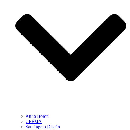
Atilio Boron
CEFMA
Santángelo Diseño