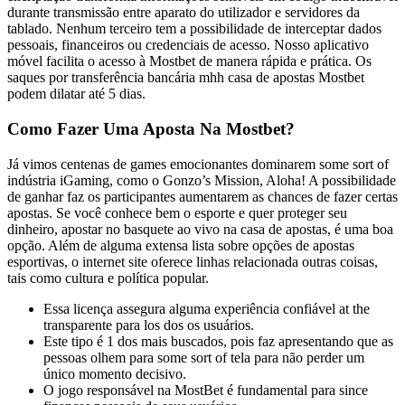
durante transmissão entre aparato do utilizador e servidores da
tablado. Nenhum terceiro tem a possibilidade de interceptar dados
pessoais, financeiros ou credenciais de acesso. Nosso aplicativo
móvel facilita o acesso à Mostbet de manera rápida e prática. Os
saques por transferência bancária mhh casa de apostas Mostbet
podem dilatar até 5 dias.
Como Fazer Uma Aposta Na Mostbet?
Já vimos centenas de games emocionantes dominarem some sort of
indústria iGaming, como o Gonzo’s Mission, Aloha! A possibilidade
de ganhar faz os participantes aumentarem as chances de fazer certas
apostas. Se você conhece bem o esporte e quer proteger seu
dinheiro, apostar no basquete ao vivo na casa de apostas, é uma boa
opção. Além de alguma extensa lista sobre opções de apostas
esportivas, o internet site oferece linhas relacionada outras coisas,
tais como cultura e política popular.
Essa licença assegura alguma experiência confiável at the
transparente para los dos os usuários.
Este tipo é 1 dos mais buscados, pois faz apresentando que as
pessoas olhem para some sort of tela para não perder um
único momento decisivo.
O jogo responsável na MostBet é fundamental para since