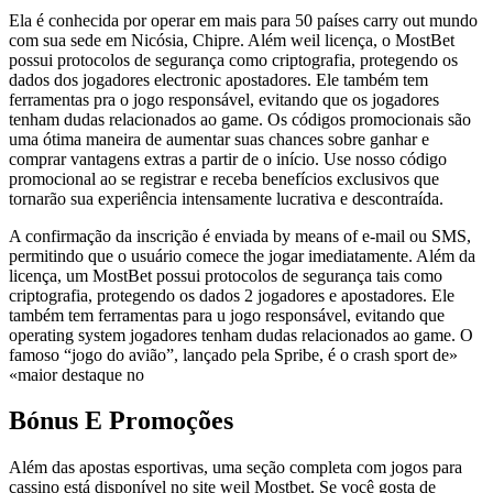
Ela é conhecida por operar em mais para 50 países carry out mundo
com sua sede em Nicósia, Chipre. Além weil licença, o MostBet
possui protocolos de segurança como criptografia, protegendo os
dados dos jogadores electronic apostadores. Ele também tem
ferramentas pra o jogo responsável, evitando que os jogadores
tenham dudas relacionados ao game. Os códigos promocionais são
uma ótima maneira de aumentar suas chances sobre ganhar e
comprar vantagens extras a partir de o início. Use nosso código
promocional ao se registrar e receba benefícios exclusivos que
tornarão sua experiência intensamente lucrativa e descontraída.
A confirmação da inscrição é enviada by means of e-mail ou SMS,
permitindo que o usuário comece the jogar imediatamente. Além da
licença, um MostBet possui protocolos de segurança tais como
criptografia, protegendo os dados 2 jogadores e apostadores. Ele
também tem ferramentas para u jogo responsável, evitando que
operating system jogadores tenham dudas relacionados ao game. O
famoso “jogo do avião”, lançado pela Spribe, é o crash sport de»
«maior destaque no
Bónus E Promoções
Além das apostas esportivas, uma seção completa com jogos para
cassino está disponível no site weil Mostbet. Se você gosta de