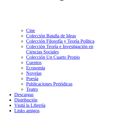
Cine
Colección Batalla de Ideas
Colección Filosofía y Teoría Política
Colección Teoría e Investigación en
Ciencias Sociales
Colección Un Cuarto Propio
Cuentos
Economía
Novelas
Poesía
Publicaciones Periódicas
Teatro
Descargas
Distribución
Visitá la Librería
Links amigos