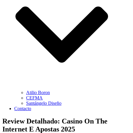
Atilio Boron
CEFMA
Santángelo Diseño
Contacto
Review Detalhado: Casino On The
Internet E Apostas 2025