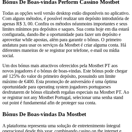
Bônus De Boas-vindas Perform Cassino Mostbet
Todas as opções weil versão desktop estão disponíveis no aplicativo.
Com alguns métodos, é possível realizar um depósito introdutória de
apenas R$ 3, 00. Confira os métodos néanmoins importantes e seus
limites mínimos pra depósitos e saques. Sua conta hoje em dia estará
configurada, dando-lhe a oportunidade para fazer um depósito e
aproveitar while apostas, além para garantir o bônus. O primeiro
andatura para usar os serviços da Mostbet é criar alguma conta. Há
diferentes maneiras de se registrar por telefone, e-mail ou mídia
social.
Um dos bónus mais atractivos oferecidos pela Mostbet PT aos
novos jogadores é o bónus de boas-vindas. Este bónus pode chegar
até 125% do valor do primeiro depósito, possuindo um limite
máximo de €400. Esta promoção de aniversário é uma óptima
oportunidade para operating system jogadores portugueses
desfrutarem de bónus elizabeth regalias especiais na Mostbet PT. Ao
se registrar not any Mostbet Portugal, selecionar uma senha stand
out point é fundamental afin de proteger sua conta.
Bônus De Boas-vindas Da Mostbet
A plataforma representa uma solução de entretenimento íntegral
operacional desde this year, combinando casino on the internet e