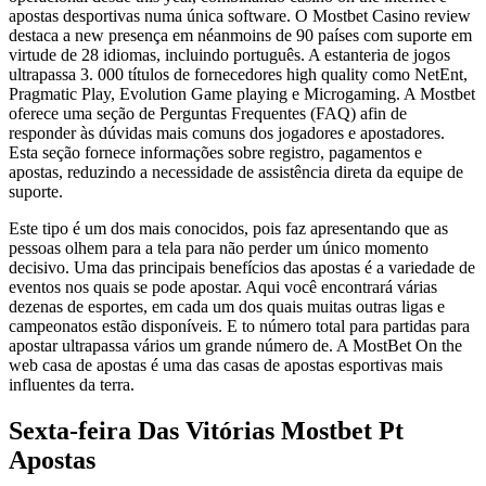
apostas desportivas numa única software. O Mostbet Casino review
destaca a new presença em néanmoins de 90 países com suporte em
virtude de 28 idiomas, incluindo português. A estanteria de jogos
ultrapassa 3. 000 títulos de fornecedores high quality como NetEnt,
Pragmatic Play, Evolution Game playing e Microgaming. A Mostbet
oferece uma seção de Perguntas Frequentes (FAQ) afin de
responder às dúvidas mais comuns dos jogadores e apostadores.
Esta seção fornece informações sobre registro, pagamentos e
apostas, reduzindo a necessidade de assistência direta da equipe de
suporte.
Este tipo é um dos mais conocidos, pois faz apresentando que as
pessoas olhem para a tela para não perder um único momento
decisivo. Uma das principais benefícios das apostas é a variedade de
eventos nos quais se pode apostar. Aqui você encontrará várias
dezenas de esportes, em cada um dos quais muitas outras ligas e
campeonatos estão disponíveis. E to número total para partidas para
apostar ultrapassa vários um grande número de. A MostBet On the
web casa de apostas é uma das casas de apostas esportivas mais
influentes da terra.
Sexta-feira Das Vitórias Mostbet Pt
Apostas