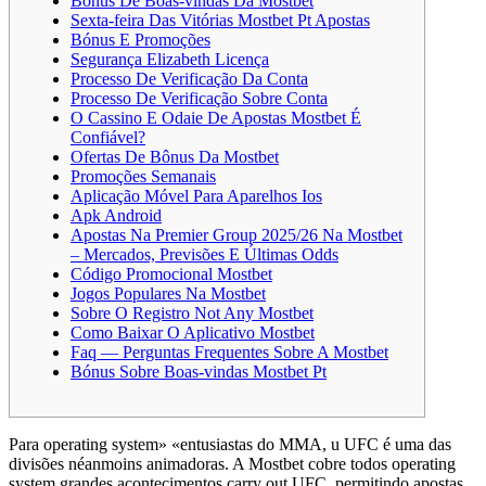
Bônus De Boas-vindas Da Mostbet
Sexta-feira Das Vitórias Mostbet Pt Apostas
Bónus E Promoções
Segurança Elizabeth Licença
Processo De Verificação Da Conta
Processo De Verificação Sobre Conta
O Cassino E Odaie De Apostas Mostbet É
Confiável?
Ofertas De Bônus Da Mostbet
Promoções Semanais
Aplicação Móvel Para Aparelhos Ios
Apk Android
Apostas Na Premier Group 2025/26 Na Mostbet
– Mercados, Previsões E Últimas Odds
Código Promocional Mostbet
Jogos Populares Na Mostbet
Sobre O Registro Not Any Mostbet
Como Baixar O Aplicativo Mostbet
Faq — Perguntas Frequentes Sobre A Mostbet
Bónus Sobre Boas-vindas Mostbet Pt
Para operating system» «entusiastas do MMA, u UFC é uma das
divisões néanmoins animadoras. A Mostbet cobre todos operating
system grandes acontecimentos carry out UFC, permitindo apostas