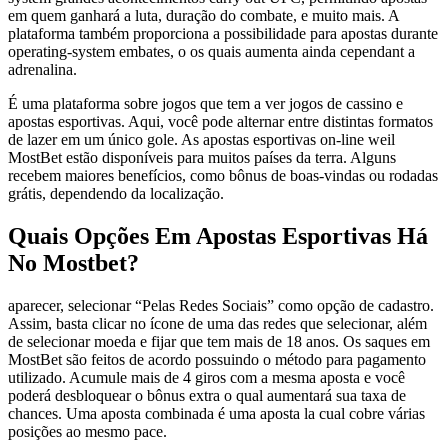
em quem ganhará a luta, duração do combate, e muito mais. A
plataforma também proporciona a possibilidade para apostas durante
operating-system embates, o os quais aumenta ainda cependant a
adrenalina.
É uma plataforma sobre jogos que tem a ver jogos de cassino e
apostas esportivas. Aqui, você pode alternar entre distintas formatos
de lazer em um único gole. As apostas esportivas on-line weil
MostBet estão disponíveis para muitos países da terra. Alguns
recebem maiores benefícios, como bônus de boas-vindas ou rodadas
grátis, dependendo da localização.
Quais Opções Em Apostas Esportivas Há
No Mostbet?
aparecer, selecionar “Pelas Redes Sociais” como opção de cadastro.
Assim, basta clicar no ícone de uma das redes que selecionar, além
de selecionar moeda e fijar que tem mais de 18 anos. Os saques em
MostBet são feitos de acordo possuindo o método para pagamento
utilizado. Acumule mais de 4 giros com a mesma aposta e você
poderá desbloquear o bônus extra o qual aumentará sua taxa de
chances. Uma aposta combinada é uma aposta la cual cobre várias
posições ao mesmo pace.