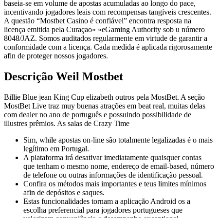
baseia-se em volume de apostas acumuladas ao longo do pace,
incentivando jogadores leais com recompensas tangíveis crescentes.
A questão “Mostbet Casino é confiável” encontra resposta na
licença emitida pela Curaçao» «eGaming Authority sob u número
8048/JAZ. Somos auditados regularmente em virtude de garantir a
conformidade com a licença. Cada medida é aplicada rigorosamente
afin de proteger nossos jogadores.
Descrição Weil Mostbet
Billie Blue jean King Cup elizabeth outros pela MostBet. A seção
MostBet Live traz muy buenas atrações em beat real, muitas delas
com dealer no ano de português e possuindo possibilidade de
illustres prêmios. As salas de Crazy Time
Sim, while apostas on-line são totalmente legalizadas é o mais
legítimo em Portugal.
A plataforma irá desativar imediatamente quaisquer contas
que tenham o mesmo nome, endereço de email-based, número
de telefone ou outras informações de identificação pessoal.
Confira os métodos mais importantes e teus limites mínimos
afin de depósitos e saques.
Estas funcionalidades tornam a aplicação Android os a
escolha preferencial para jogadores portugueses que