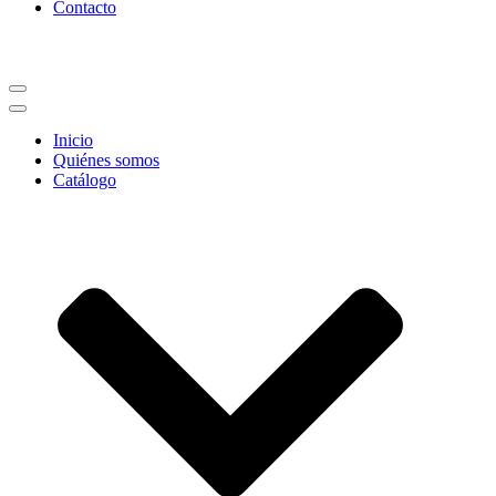
Contacto
Menú
de
Menú
navegación
de
Inicio
navegación
Quiénes somos
Catálogo