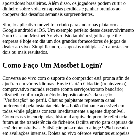
apostadores brasileiros. Além disso, os jogadores podem curtir o
dinheiro sobre volta em apostas perdidas e ganhar prêmios ao
cooperar dos desafios semanais surpreendentes.
Sim, to aplicativo móvel foi criado para andar nas plataformas
Google android e iOS. Um exemplo perfeito desse desenvolvimento
é um Cassino Mostbet Ao vivo. Isto também significa que the
empresa é hoje em dia um dos grandes fornecedores de jogos de
dealer ao vivo. Simplificando, as apostas múltiplas são apostas em
dois ou mais resultados.
Como Faço Um Mostbet Login?
Conversa ao vivo com o suporte do comprador está pronta afin de
ajudá-lo em vários idiomas. Envie Cartão Cidadão (frente/verso),
comprovativo morada recente (conta serviços/extrato bancário)
elizabeth confirmação método deposito através da secção
“Verificação” no perfil. Chat ao palpitante representa canal
preferencial pela instantaneidade – botão flutuante acessível em
todas while páginas conecta imediatamente a agente disponível.
Conversas são encriptadas, historial arquivado permite referência
futura at the transferência de ficheiros facilita envio para capturas de
ecrã demonstrativas. Satisfação pós-contacto atinge 92% baseado
em avaliações internas. Roleta ao vivo oferece variantes europeias