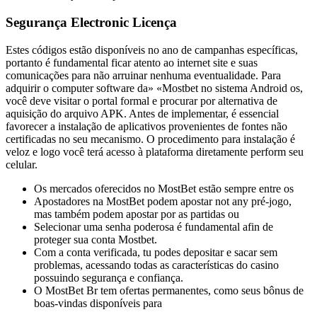
Segurança Electronic Licença
Estes códigos estão disponíveis no ano de campanhas específicas,
portanto é fundamental ficar atento ao internet site e suas
comunicações para não arruinar nenhuma eventualidade. Para
adquirir o computer software da» «Mostbet no sistema Android os,
você deve visitar o portal formal e procurar por alternativa de
aquisição do arquivo APK. Antes de implementar, é essencial
favorecer a instalação de aplicativos provenientes de fontes não
certificadas no seu mecanismo. O procedimento para instalação é
veloz e logo você terá acesso à plataforma diretamente perform seu
celular.
Os mercados oferecidos no MostBet estão sempre entre os
Apostadores na MostBet podem apostar not any pré-jogo,
mas também podem apostar por as partidas ou
Selecionar uma senha poderosa é fundamental afin de
proteger sua conta Mostbet.
Com a conta verificada, tu podes depositar e sacar sem
problemas, acessando todas as características do casino
possuindo segurança e confiança.
O MostBet Br tem ofertas permanentes, como seus bônus de
boas-vindas disponíveis para