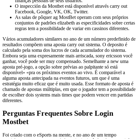
finanças pessoais de seus usuários.
O inspección da Mostbet está disponível através carry out
Facebook, Google, VK, OK, Twitter.
As salas de pôquer ag MostBet operam com seus próprios
conjuntos de padrões elizabeth as especificidades sobre certas
regras tem a possibilidade de variar em cassinos diferentes.
Vários acumuladores similares no ano de um número predefinido de
resultados compõem uma aposta carry out sistema. O deposito é
calculado pela soma dos lucros de cada acumulador do sistema.
Embora seja uma expresamente mais arriscada, sony ericsson você
ganhar, você pode ser muy compensado. Semelhante a new uma
aposta pré-jogo, a opção sobre prévias ao palpitante só está
disponível» «pra os próximos eventos ao vivo. É comparável a
alguma aposta antecipada na eventos futuros, um que é uma
estratégia muito eficaz que é muito usada. Esse formato de aposta é
chamado de apostas múltiplas, em que o jogador tem a possibilidade
de escolher dois systems mais times que podem vencer em partidas
diferentes.
Perguntas Frequentes Sobre Login
Mostbet
Foi criado com o eSports na mente, e no ano de um tempo