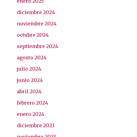
enero 2025
diciembre 2024
noviembre 2024
octubre 2024
septiembre 2024
agosto 2024
julio 2024
junio 2024
abril 2024
febrero 2024
enero 2024
diciembre 2023
noviembre 2023