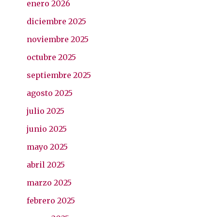
enero 2026
diciembre 2025
noviembre 2025
octubre 2025
septiembre 2025
agosto 2025
julio 2025
junio 2025
mayo 2025
abril 2025
marzo 2025
febrero 2025