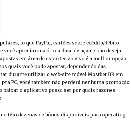
lares, lo que PayPal, cartões sobre crédito/débito
Se você aprecia uma ótima dose de ação e não deseja
 apostas em área de esportes ao vivo é a melhor opção
 nos quais você pode apostar, dependendo das
ptar durante utilizar o web-site móvel Mostbet BR em
são pra PC, você também não perderá nenhuma promoção
o baixar o aplicativo possa ser por quais razones
o.
gar e têm dezenas de bônus disponíveis para operating