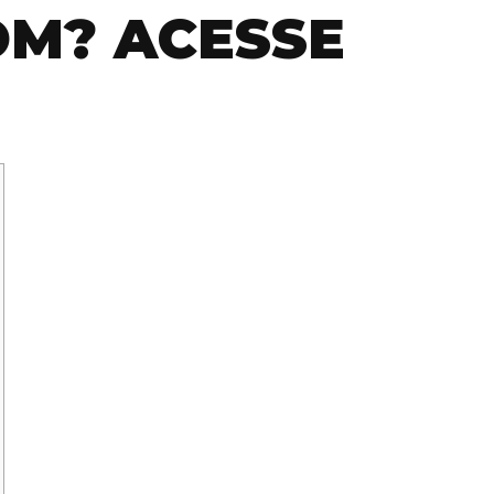
OM? ACESSE