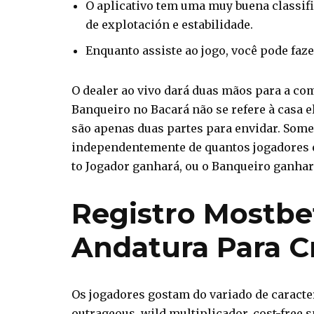
O aplicativo tem uma muy buena classifi
de explotación e estabilidade.
Enquanto assiste ao jogo, você pode faz
O dealer ao vivo dará duas mãos para a co
Banqueiro no Bacará não se refere à casa e
são apenas duas partes para envidar. Some
independentemente de quantos jogadores e
to Jogador ganhará, ou o Banqueiro ganhar
Registro Mostbe
Andatura Para C
Os jogadores gostam do variado de caracter
outrageous, wild multiplicador, cost-free 